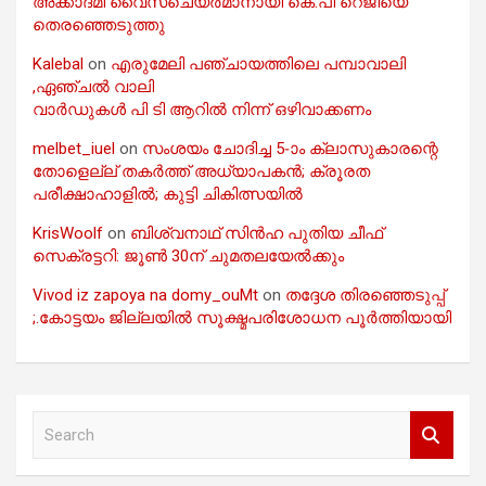
അക്കാദമി വൈസ്ചെയർമാനായി കെ.പി റെജിയെ
തെരഞ്ഞെടുത്തു
Kalebal
on
എരുമേലി പഞ്ചായത്തിലെ പമ്പാവാലി
,ഏഞ്ചൽ വാലി
വാർഡുകൾ പി ടി ആറിൽ നിന്ന് ഒഴിവാക്കണം
melbet_iuel
on
സംശയം ചോദിച്ച 5-ാം ക്ലാസുകാരന്റെ
തോളെല്ല് തകർത്ത് അധ്യാപകൻ; ക്രൂരത
പരീക്ഷാഹാളിൽ; കുട്ടി ചികിത്സയിൽ
KrisWoolf
on
ബിശ്വനാഥ് സിൻഹ പുതിയ ചീഫ്
സെക്രട്ടറി: ജൂൺ 30ന് ചുമതലയേൽക്കും
Vivod iz zapoya na domy_ouMt
on
തദ്ദേശ തിരഞ്ഞെടുപ്പ്
;.കോട്ടയം ജില്ലയിൽ സൂക്ഷ്മപരിശോധന പൂർത്തിയായി
S
e
a