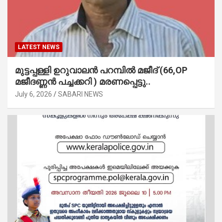
LATEST NEWS
മുട്ടപ്പള്ളി ഉറുവാലൻ പറമ്പിൽ മജീദ് (66,OP
മജീദണ്ണൻ പച്ചക്കറി ) മരണപ്പെട്ടു..
July 6, 2026
SABARI NEWS