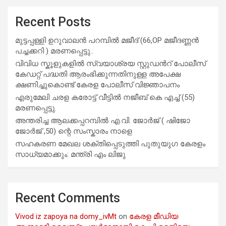
Recent Posts
മുട്ടപ്പള്ളി ഉറുവാലൻ പറമ്പിൽ മജീദ് (66,OP മജീദണ്ണൻ
പച്ചക്കറി ) മരണപ്പെട്ടു..
വിവിധ സ്കൂളുകളില്‍ സ്വയാശ്രയ സ്റ്റുഡന്‍റ് പോലീസ്
കേഡറ്റ് പദ്ധതി ആരംഭിക്കുന്നതിനുള്ള അപേക്ഷ
ക്ഷണിച്ചുകൊണ്ട് കേരള പോലീസ് വിജ്ഞാപനം
എരുമേലി ചരള കരോട്ട് വീട്ടിൽ നജീബ് കെ എച്ച് (55)
മരണപ്പെട്ടു.
അന്തരിച്ച ആ​ല​ക്ക​പ്പ​റമ്പിൽ​ എ.​വി. ജോ​ർ​ജ് ( ഷിജോ
ജോർജ് ,50) ന്റെ സംസ്കാരം നാളെ
സഹകരണ മേഖല ശക്തിപ്പെടുത്തി പുതുയുഗ കേരളം
സാധ്യമാക്കും: മന്ത്രി എം ലിജു
Recent Comments
Vivod iz zapoya na domy_ivMt
on
കേരള മീഡിയ