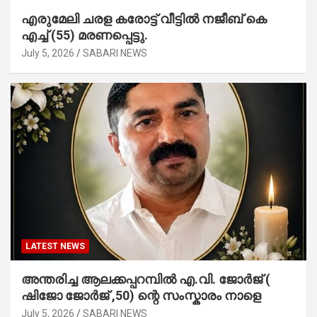
എരുമേലി ചരള കരോട്ട് വീട്ടിൽ നജീബ് കെ
എച്ച് (55) മരണപ്പെട്ടു.
July 5, 2026
SABARI NEWS
LATEST NEWS
അന്തരിച്ച ആ​ല​ക്ക​പ്പ​റമ്പിൽ​ എ.​വി. ജോ​ർ​ജ് (
ഷിജോ ജോർജ് ,50) ന്റെ സംസ്കാരം നാളെ
July 5, 2026
SABARI NEWS