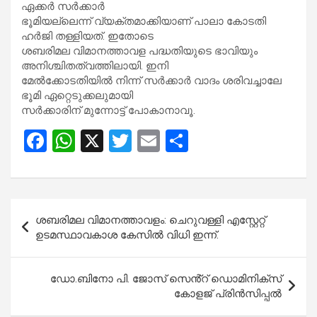
ഏക്കർ സർക്കാർ
ഭൂമിയല്ലെന്ന് വ്യക്തമാക്കിയാണ് പാലാ കോടതി
ഹര്‍ജി തള്ളിയത്. ഇതോടെ
ശബരിമല വിമാനത്താവള പദ്ധതിയുടെ ഭാവിയും
അനിശ്ചിതത്വത്തിലായി. ഇനി
മേൽക്കോടതിയിൽ നിന്ന് സർക്കാർ വാദം ശരിവച്ചാലേ
ഭൂമി ഏറ്റെടുക്കലുമായി
സർക്കാരിന് മുന്നോട്ട് പോകാനാവൂ.
F
W
X
T
E
S
a
h
wi
m
h
ce
at
tt
ail
ar
b
s
er
e
Post
ശബരിമല വിമാനത്താവളം: ചെറുവള്ളി എസ്റ്റേറ്റ്
o
A
navigation
ഉടമസ്ഥാവകാശ കേസിൽ വിധി ഇന്ന്.
o
p
k
p
ഡോ.ബിനോ പി. ജോസ് സെൻ്റ് ഡൊമിനിക്സ്
കോളജ് പ്രിൻസിപ്പൽ