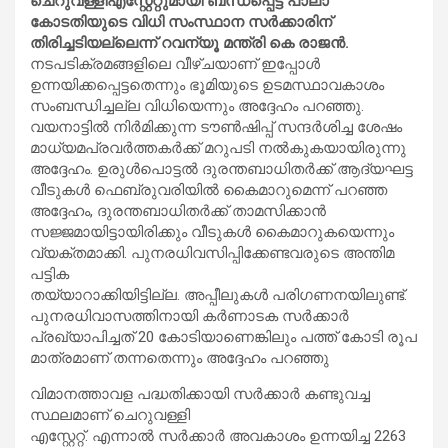
ചെറുവള്ളിഎസ്റ്റേറ്റുമായി ബന്ധപ്പെട്ട് പാലാ
കോടതിയുടെ വിധി സംസ്ഥാന സർക്കാരിന്
തിരിച്ചടിയല്ലെന്ന് റവന്യൂ മന്ത്രി കെ രാജൻ.
നടപടിക്രമങ്ങളിലെ വീഴ്ചയാണ് ഇപ്പോൾ
ഉന്നയിക്കപ്പെട്ടതെന്നും ഭൂമിയുടെ ഉടമസ്ഥാവകാശം
സംബന്ധിച്ചല്ല വിധിയെന്നും അദ്ദേഹം പറഞ്ഞു.
വയനാട്ടിൽ നിർമിക്കുന്ന ടൗൺഷിപ്പ് സന്ദർശിച്ച ശേഷം
മാധ്യമപ്രവർത്തകർക്ക് മറുപടി നൽകുകയായിരുന്നു
അദ്ദേഹം. ഉരുൾപൊട്ടൽ ദുരന്തബാധിതർക്ക് ആദ്യഘട്ട
വീടുകൾ ഫെബ്രുവരിയിൽ കൈമാറുമെന്ന് പറഞ്ഞ
അദ്ദേഹം, ദുരന്തബാധിതർക്ക് താമസിക്കാൻ
സജ്ജമായിട്ടായിരിക്കും വീടുകൾ കൈമാറുകയെന്നും
വ്യക്തമാക്കി. പുനരധിവസിപ്പിക്കേണ്ടവരുടെ അന്തിമ
പട്ടിക
തയ്യാറാക്കിയിട്ടില്ല. അപ്പീലുകൾ പരിഗണനയിലുണ്ട്.
പുനരധിവാസത്തിനായി കർണാടക സർക്കാർ
പ്രഖ്യാപിച്ചത് 20 കോടിയാണെങ്കിലും പത്ത് കോടി രൂപ
മാത്രമാണ് തന്നതെന്നും അദ്ദേഹം പറഞ്ഞു
വിമാനത്താവള പദ്ധതിക്കായി സർക്കാർ കണ്ടുവച്ച
സ്ഥലമാണ് ചെറുവള്ളി
എസ്റ്റേറ്റ്. എന്നാൽ സർക്കാർ അവകാശം ഉന്നയിച്ച 2263