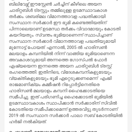
ബിലിവേഴ്സ് ഈസ്റ്റേൺ ചർച്ചിന് കീഴിലെ അയന
ചാരിറ്റബിൾ ട്രസ്റ്റും തമ്മിലുള്ള ഉടമസ്ഥാവകാശ
തർക്കം. ശബരിമല വിമാനത്താവള പദ്ധതിക്കായി
സംസ്ഥാന സർക്കാർ ഈ ഭൂമി കണ്ടെത്തിയതിന്
പിന്നാലെയാണ് ഉടമസ്ഥ തർക്കം വിവാദമായും കോടതി
കയറിയതും. സ്വന്തം ഭൂമിയാണെന്ന് സ്ഥാപിച്ചാണ്
സംസ്ഥാന സർക്കാർ വിമാനത്താവള പദ്ധതിയുമായി
മുന്നോട്ട് പോയത്. എന്നാൽ, 2005 ൽ ഹാരിസൺ
മലയാളം കമ്പനിയിൽ നിന്ന് വാങ്ങിയ ഭൂമിയാണെന്ന
അവകാശവുമായി അന്നത്തെ ഗോസ്പൽ ഫോർ
ഏഷ്യയെന്ന ഇന്നത്തെ അയന ചാരിറ്റബിൾ ട്രസ്റ്റ്
രംഗത്തെത്തി. ഇതിനിടെ, വിദേശകമ്പനികളുടേയും
വ്യക്തികളുടേയും ഭൂമി ഏറ്റെടുക്കണമെന്ന് എംജി
രാജമാണിക്യം കമ്മീഷൻ റിപ്പോർട്ടിനെതിരെ
ഹാരിസൺ മലയാളം കമ്പനി ഹൈക്കോടതിയെ
സമീപിച്ചു. ഇത് പരിഗണിച്ച ഹൈക്കോടതി ഭൂമിയിൽ
ഉടമസ്ഥാവകാശം സ്ഥാപിക്കാൻ സർക്കാരിന് സിവിൽ
കോടതിയെ സമീപിക്കാമെന്ന് ഉത്തരവിട്ടു.തുടർന്നാണ്
2019 ൽ സംസ്ഥാന സ‍ർക്കാർ പാലാ സബ് കോടതിയിൽ
ഹർജി നൽകിയത്.