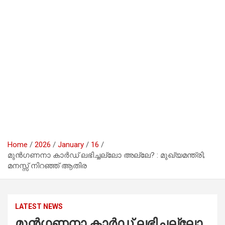
Home
2026
January
16
മുൻഗണനാ കാർഡ് ലഭിച്ചല്ലോ അല്ലേ? : മുഖ്യമന്ത്രി;
മനസ്സ് നിറഞ്ഞ് ആതിര
LATEST NEWS
മുൻഗണനാ കാർഡ് ലഭിച്ചല്ലോ