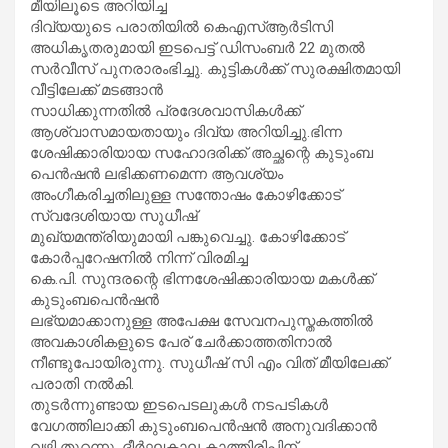
മീയിലൂടെ അറിയിച്ച
ദിവ്യയുടെ പരാതിയിൽ കെഎസ്ആർടിസി
അധികൃതരുമായി ഇടപെട്ട് ഡിസംബർ 22 മുതൽ
സർവീസ് പുനരാരംഭിച്ചു. കുട്ടികൾക്ക് സുരക്ഷിതമായി
വീട്ടിലേക്ക് മടങ്ങാൻ
സാധിക്കുന്നതിൽ പ്രദേശവാസികൾക്ക്
ആശ്വാസമായതായും ദിവ്യ അറിയിച്ചു.ഭിന്ന
ശേഷിക്കാരിയായ സഹോദരിക്ക് അച്ഛന്റെ കുടുംബ
പെൻഷൻ ലഭിക്കണമെന്ന ആവശ്യം
അംഗീകരിച്ചതിലുള്ള സന്തോഷം കോഴിക്കോട്
സ്വദേശിയായ സുധീഷ്
മുഖ്യമന്ത്രിയുമായി പങ്കുവെച്ചു. കോഴിക്കോട്
കോർപ്പറേഷനിൽ നിന്ന് വിരമിച്ച
കെ.പി. സുന്ദരന്റെ ഭിന്നശേഷിക്കാരിയായ മകൾക്ക്
കുടുംബപെൻഷൻ
ലഭ്യമാക്കാനുള്ള അപേക്ഷ സേവനപുസ്തകത്തിൽ
അവകാശികളുടെ പേര് ചേർക്കാത്തതിനാൽ
നീണ്ടുപോയിരുന്നു. സുധീഷ് സി എം വിത് മീയിലേക്ക്
പരാതി നൽകി.
തുടർന്നുണ്ടായ ഇടപെടലുകൾ നടപടികൾ
വേഗത്തിലാക്കി കുടുംബപെൻഷൻ അനുവദിക്കാൻ
വഴി തുറന്നു. ദീർഘകാല കാത്തിരിപ്പിന്