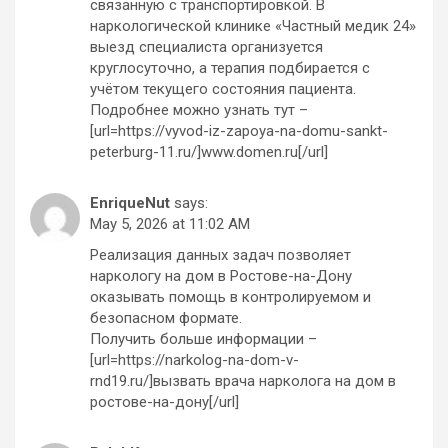
связанную с транспортировкой. В
наркологической клинике «Частный медик 24»
выезд специалиста организуется
круглосуточно, а терапия подбирается с
учётом текущего состояния пациента.
Подробнее можно узнать тут –
[url=https://vyvod-iz-zapoya-na-domu-sankt-
peterburg-11.ru/]www.domen.ru[/url]
EnriqueNut
says:
May 5, 2026 at 11:02 AM
Реализация данных задач позволяет
наркологу на дом в Ростове-на-Дону
оказывать помощь в контролируемом и
безопасном формате.
Получить больше информации –
[url=https://narkolog-na-dom-v-
rnd19.ru/]вызвать врача нарколога на дом в
ростове-на-дону[/url]