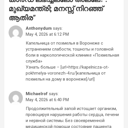
മുഖ്യമന്ത്രി; മനസ്സ് നിറഞ്ഞ്
ആതിര
”
Anthonydum
says:
May 4, 2026 at 6:12 PM
Капельница от похмелья в Воронеже с
устранением слабости, тошноты и головной
боли в наркологической клинике «Похмельная
служба»
Узнать больше – [url=https://kapelnicza-ot-
pokhmelya-voronezh-4.ru/]капельница от
похмелья на дому в воронеже[/url]
Michaelrof
says:
May 4, 2026 at 6:40 PM
Продолжительный запой истощает организм,
провоцируя нарушения работы сердца, печени
и нервной системы. Без своевременной
медицинской помощи состояние пациента