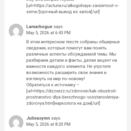
[url=https://acturia.ru/alkogolnaya-zavisimost-v-
seme/]срочный вывод из запоя[/url]
Lamarbogue
says:
May 5, 2026 at 6:43 PM
В этом интересном тексте собраны обширные
сведения, которые помогут вам понять
различные аспекты обсуждаемой темы. Мы
разбираем детали и факты, делая акцент на
важности каждого элемента. Не упустите
возможность расширить свои знания и
взглянуть на мир по-новому!
Обратиться к источнику –
[url=https://dizzwizz.ru/zdorovie/kak-obustroit-
prostranstvo-dlya-berezhnogo-vosstanovleniya-
zdorovya.html]нарколога на дом[/url]
Julioasymn
says:
May 5, 2026 at 8:20 PM