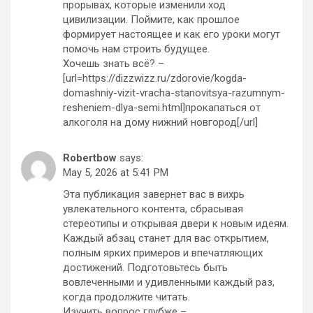
прорывах, которые изменили ход
цивилизации. Поймите, как прошлое
формирует настоящее и как его уроки могут
помочь нам строить будущее.
Хочешь знать всё? –
[url=https://dizzwizz.ru/zdorovie/kogda-
domashniy-vizit-vracha-stanovitsya-razumnym-
resheniem-dlya-semi.html]прокапаться от
алкоголя на дому нижний новгород[/url]
Robertbow
says:
May 5, 2026 at 5:41 PM
Эта публикация завернет вас в вихрь
увлекательного контента, сбрасывая
стереотипы и открывая двери к новым идеям.
Каждый абзац станет для вас открытием,
полным ярких примеров и впечатляющих
достижений. Подготовьтесь быть
вовлеченными и удивленными каждый раз,
когда продолжите читать.
Изучить вопрос глубже –