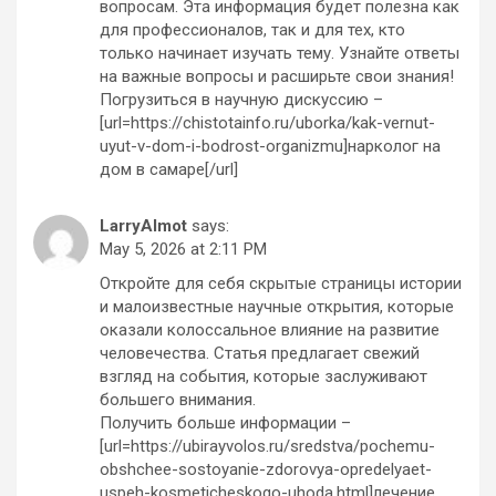
вопросам. Эта информация будет полезна как
для профессионалов, так и для тех, кто
только начинает изучать тему. Узнайте ответы
на важные вопросы и расширьте свои знания!
Погрузиться в научную дискуссию –
[url=https://chistotainfo.ru/uborka/kak-vernut-
uyut-v-dom-i-bodrost-organizmu]нарколог на
дом в самаре[/url]
LarryAlmot
says:
May 5, 2026 at 2:11 PM
Откройте для себя скрытые страницы истории
и малоизвестные научные открытия, которые
оказали колоссальное влияние на развитие
человечества. Статья предлагает свежий
взгляд на события, которые заслуживают
большего внимания.
Получить больше информации –
[url=https://ubirayvolos.ru/sredstva/pochemu-
obshchee-sostoyanie-zdorovya-opredelyaet-
uspeh-kosmeticheskogo-uhoda.html]лечение