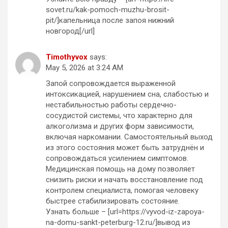
sovet.ru/kak-pomoch-muzhu-brosit-
pit/]капельница после запоя нижний
новгород[/url]
Timothyvox
says:
May 5, 2026 at 3:24 AM
Запой сопровождается выраженной
интоксикацией, нарушением сна, слабостью и
нестабильностью работы сердечно-
сосудистой системы, что характерно для
алкоголизма и других форм зависимости,
включая наркомании. Самостоятельный выход
из этого состояния может быть затруднён и
сопровождаться усилением симптомов.
Медицинская помощь на дому позволяет
снизить риски и начать восстановление под
контролем специалиста, помогая человеку
быстрее стабилизировать состояние.
Узнать больше – [url=https://vyvod-iz-zapoya-
na-domu-sankt-peterburg-12.ru/]вывод из