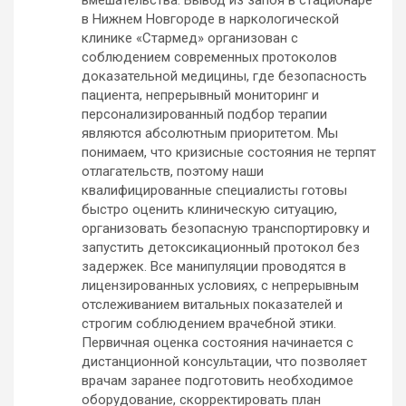
вмешательства. Вывод из запоя в стационаре
в Нижнем Новгороде в наркологической
клинике «Стармед» организован с
соблюдением современных протоколов
доказательной медицины, где безопасность
пациента, непрерывный мониторинг и
персонализированный подбор терапии
являются абсолютным приоритетом. Мы
понимаем, что кризисные состояния не терпят
отлагательств, поэтому наши
квалифицированные специалисты готовы
быстро оценить клиническую ситуацию,
организовать безопасную транспортировку и
запустить детоксикационный протокол без
задержек. Все манипуляции проводятся в
лицензированных условиях, с непрерывным
отслеживанием витальных показателей и
строгим соблюдением врачебной этики.
Первичная оценка состояния начинается с
дистанционной консультации, что позволяет
врачам заранее подготовить необходимое
оборудование, скорректировать план