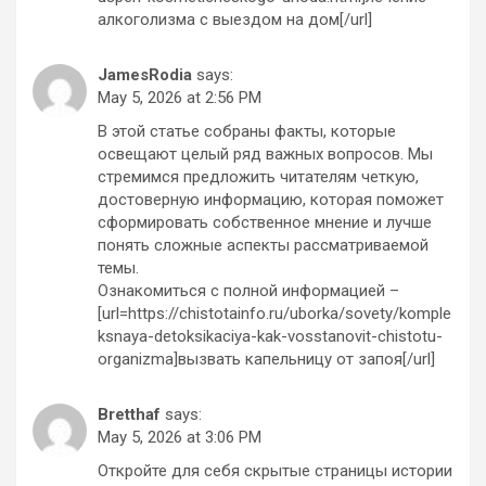
алкоголизма с выездом на дом[/url]
JamesRodia
says:
May 5, 2026 at 2:56 PM
В этой статье собраны факты, которые
освещают целый ряд важных вопросов. Мы
стремимся предложить читателям четкую,
достоверную информацию, которая поможет
сформировать собственное мнение и лучше
понять сложные аспекты рассматриваемой
темы.
Ознакомиться с полной информацией –
[url=https://chistotainfo.ru/uborka/sovety/komple
ksnaya-detoksikaciya-kak-vosstanovit-chistotu-
organizma]вызвать капельницу от запоя[/url]
Bretthaf
says:
May 5, 2026 at 3:06 PM
Откройте для себя скрытые страницы истории