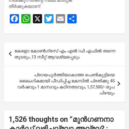
നിൽക്കുന്നതിന്റെ നല്ല മാതൃക
തീർക്കുകയാണ്.
F
W
X
T
E
S
a
h
wi
m
h
ce
at
tt
ail
ar
b
s
er
e
Post
കേരളാ കോൺഗ്രസ് എം എൽ ഡി എഫിൽ തന്നെ
o
A
navigation
തുടരും ,13 സീറ്റ് ആവശ്യപ്പെടും
o
p
k
p
പ്രായപൂർത്തിയാകാത്ത പെൺകുട്ടിയെ
ലൈംഗികമായി പീഡിപ്പിച്ച കേസിൽ പ്രതിക്കു 45
വർഷവും 1 മാസവും കഠിനതടവും, 1,57,500/-രൂപ
പിഴയും
1,526 thoughts on “
മുൻഗണനാ
കാർഡ് ലഭിച്ചല്ലോ അല്ലേ? :