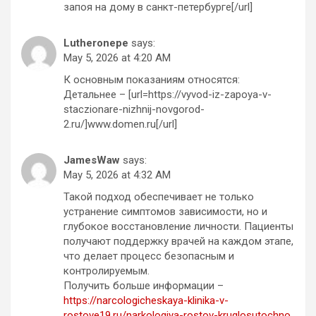
запоя на дому в санкт-петербурге[/url]
Lutheronepe
says:
May 5, 2026 at 4:20 AM
К основным показаниям относятся:
Детальнее – [url=https://vyvod-iz-zapoya-v-
staczionare-nizhnij-novgorod-
2.ru/]www.domen.ru[/url]
JamesWaw
says:
May 5, 2026 at 4:32 AM
Такой подход обеспечивает не только
устранение симптомов зависимости, но и
глубокое восстановление личности. Пациенты
получают поддержку врачей на каждом этапе,
что делает процесс безопасным и
контролируемым.
Получить больше информации –
https://narcologicheskaya-klinika-v-
rostove19.ru/narkologiya-rostov-kruglosutochno