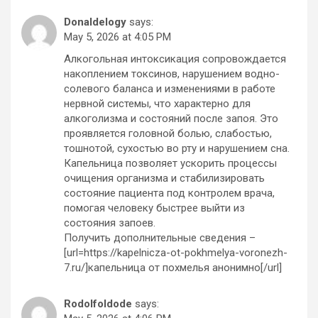
Donaldelogy
says:
May 5, 2026 at 4:05 PM
Алкогольная интоксикация сопровождается
накоплением токсинов, нарушением водно-
солевого баланса и изменениями в работе
нервной системы, что характерно для
алкоголизма и состояний после запоя. Это
проявляется головной болью, слабостью,
тошнотой, сухостью во рту и нарушением сна.
Капельница позволяет ускорить процессы
очищения организма и стабилизировать
состояние пациента под контролем врача,
помогая человеку быстрее выйти из
состояния запоев.
Получить дополнительные сведения –
[url=https://kapelnicza-ot-pokhmelya-voronezh-
7.ru/]капельница от похмелья анонимно[/url]
RodolfoIdode
says: