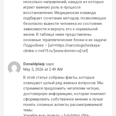
несколько направлений, каждое из которых
играет важную роль в процессе
восстановления. Медицинская команда
подбирает сочетание методов, позволяющее
безопасно вывести человека из состояния
зависимости и вернуть его к нормальной
жизни. В таблице ниже представлены
основные терапевтические блоки и их задачи.
Подробнее – [url=https://narcologicheskaya-
clinika-v-rnd19.ru/]www.domen.ru[/url]
Donaldplaip
says:
May 5, 2026 at 2:49 AM
В этой статье собраны факты, которые
освещают целый ряд важных вопросов. Мы
стремимся предложить читателям четкую,
достоверную информацию, которая поможет
сформировать собственное мнение и лучше
понять сложные аспекты рассматриваемой
темы.
Узнайте всю правду – [url=https://life-