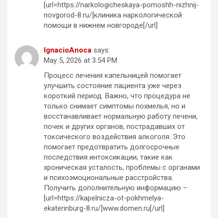
[url=https://narkologicheskaya-pomoshh-nizhnij-
novgorod-8.ru/]клиника наркологической
помощи в нижнем новгороде[/url]
IgnacioAnoca
says:
May 5, 2026 at 3:54 PM
Процесс лечения капельницей помогает
улучшить состояние пациента уже через
короткий период. Важно, что процедура не
только снимает симптомы похмелья, но и
восстанавливает нормальную работу печени,
почек и других органов, пострадавших от
токсического воздействия алкоголя. Это
помогает предотвратить долгосрочные
последствия интоксикации, такие как
хроническая усталость, проблемы с органами
и психоэмоциональные расстройства.
Получить дополнительную информацию –
[url=https://kapelnicza-ot-pokhmelya-
ekaterinburg-8.ru/]www.domen.ru[/url]