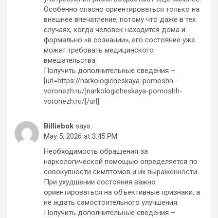
Особенно опасно ориентироваться только на
внешнее впечатление, потому что даже в тех
случаях, когда человек находится дома и
формально «в сознании», его состояние уже
может требовать медицинского
вмешательства.
Получить дополнительные сведения –
[url=https://narkologicheskaya-pomoshh-
voronezh.ru/]narkologicheskaya-pomoshh-
voronezh.ru/[/url]
Billiebok
says:
May 5, 2026 at 3:45 PM
Необходимость обращения за
наркологической помощью определяется по
совокупности симптомов и их выраженности.
При ухудшении состояния важно
ориентироваться на объективные признаки, а
не ждать самостоятельного улучшения.
Получить дополнительные сведения –