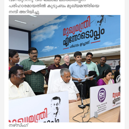
പരിഹാരമായതിൽ കുടുംബം മുഖ്യമന്ത്രിയെ
നന്ദി അറിയിച്ചു.
നഴ്‌സിംഗ്