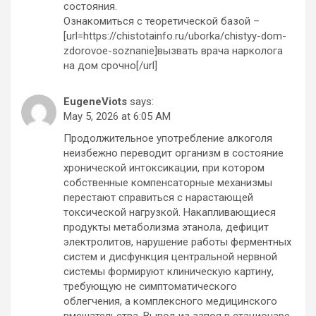
состояния.
Ознакомиться с теоретической базой –
[url=https://chistotainfo.ru/uborka/chistyy-dom-
zdorovoe-soznanie]вызвать врача нарколога
на дом срочно[/url]
EugeneViots
says:
May 5, 2026 at 6:05 AM
Продолжительное употребление алкоголя
неизбежно переводит организм в состояние
хронической интоксикации, при котором
собственные компенсаторные механизмы
перестают справиться с нарастающей
токсической нагрузкой. Накапливающиеся
продукты метаболизма этанола, дефицит
электролитов, нарушение работы ферментных
систем и дисфункция центральной нервной
системы формируют клиническую картину,
требующую не симптоматического
облегчения, а комплексного медицинского