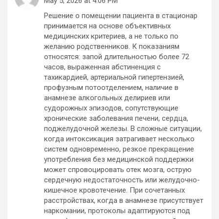
May 5, 2026 at 4:06 PM
Решение о помещении пациента в стационар
принимается на основе объективных
медицинских критериев, а не только по
желанию родственников. К показаниям
относятся: запой длительностью более 72
часов, выраженная абстиненция с
тахикардией, артериальной гипертензией,
профузным потоотделением, наличие в
анамнезе алкогольных делириев или
судорожных эпизодов, сопутствующие
хронические заболевания печени, сердца,
поджелудочной железы. В сложные ситуации,
когда интоксикация затрагивает несколько
систем одновременно, резкое прекращение
употребления без медицинской поддержки
может спровоцировать отек мозга, острую
сердечную недостаточность или желудочно-
кишечное кровотечение. При сочетанных
расстройствах, когда в анамнезе присутствует
наркомании, протоколы адаптируются под