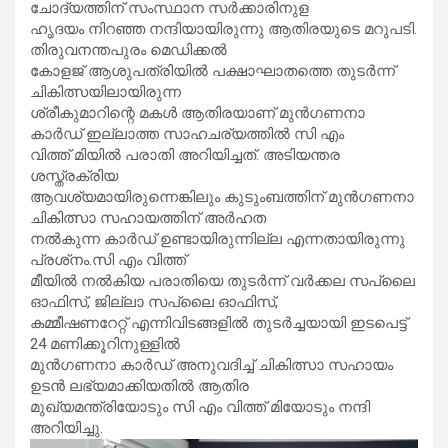
ചോദ്യത്തിന് സംസ്ഥാന സർക്കാരിനുള
ഹൃദയം നിറഞ്ഞ നന്ദിയായിരുന്നു ആതിരയുടെ മറുപടി.
തിരുവനന്തപുരം മെഡിക്കൽ
കോളജ് ആശുപത്രിയിൽ പക്ഷാഘാതത്തെ തുടർന്ന്
ചികിത്സയിലായിരുന്ന
ശ്രീകുമാറിന്റെ മകൾ ആതിരയാണ് മുൻഗണനാ
കാർഡ് ഇല്ലാത്ത സാഹചര്യത്തിൽ സി എം
വിത്ത് മിയിൽ പരാതി അറിയിച്ചത്. അടിയന്തര
ശസ്ത്രക്രിയ
ആവശ്യമായിരുന്നെങ്കിലും കുടുംബത്തിന് മുൻഗണനാ
ചികിത്സാ സഹായത്തിന് അർഹത
നൽകുന്ന കാർഡ് ഉണ്ടായിരുന്നില്ല എന്നതായിരുന്നു
പ്രശ്‌നം.സി എം വിത്ത്
മീയിൽ നൽകിയ പരാതിയെ തുടർന്ന് വർക്കല സപ്ലൈ
ഓഫിസ്, ജില്ലാ സപ്ലൈ ഓഫിസ്,
കമ്മീഷണറേറ്റ് എന്നിവിടങ്ങളിൽ തുടർച്ചയായി ഇടപെട്ട്
24 മണിക്കൂറിനുള്ളിൽ
മുൻഗണനാ കാർഡ് അനുവദിച്ച് ചികിത്സാ സഹായം
ഉടൻ ലഭ്യമാക്കിയതിൽ ആതിര
മുഖ്യമന്ത്രിയോടും സി എം വിത്ത് മിയോടും നന്ദി
അറിയിച്ചു.