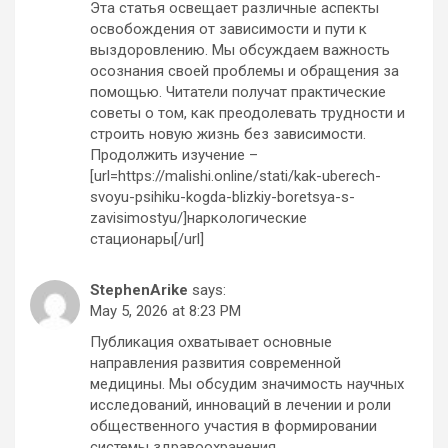
Эта статья освещает различные аспекты
освобождения от зависимости и пути к
выздоровлению. Мы обсуждаем важность
осознания своей проблемы и обращения за
помощью. Читатели получат практические
советы о том, как преодолевать трудности и
строить новую жизнь без зависимости.
Продолжить изучение –
[url=https://malishi.online/stati/kak-uberech-
svoyu-psihiku-kogda-blizkiy-boretsya-s-
zavisimostyu/]наркологические
стационары[/url]
StephenArike
says:
May 5, 2026 at 8:23 PM
Публикация охватывает основные
направления развития современной
медицины. Мы обсудим значимость научных
исследований, инноваций в лечении и роли
общественного участия в формировании
системы здравоохранения.