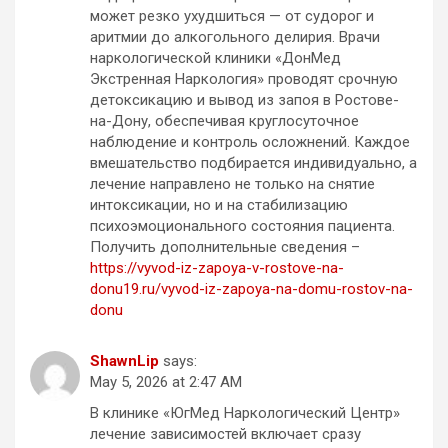
может резко ухудшиться — от судорог и
аритмии до алкогольного делирия. Врачи
наркологической клиники «ДонМед
Экстренная Наркология» проводят срочную
детоксикацию и вывод из запоя в Ростове-
на-Дону, обеспечивая круглосуточное
наблюдение и контроль осложнений. Каждое
вмешательство подбирается индивидуально, а
лечение направлено не только на снятие
интоксикации, но и на стабилизацию
психоэмоционального состояния пациента.
Получить дополнительные сведения –
https://vyvod-iz-zapoya-v-rostove-na-
donu19.ru/vyvod-iz-zapoya-na-domu-rostov-na-
donu
ShawnLip
says:
May 5, 2026 at 2:47 AM
В клинике «ЮгМед Наркологический Центр»
лечение зависимостей включает сразу