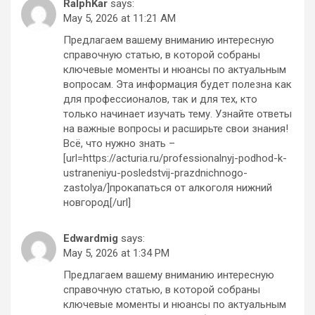
RalphKar
says:
May 5, 2026 at 11:21 AM
Предлагаем вашему вниманию интересную
справочную статью, в которой собраны
ключевые моменты и нюансы по актуальным
вопросам. Эта информация будет полезна как
для профессионалов, так и для тех, кто
только начинает изучать тему. Узнайте ответы
на важные вопросы и расширьте свои знания!
Всё, что нужно знать –
[url=https://acturia.ru/professionalnyj-podhod-k-
ustraneniyu-posledstvij-prazdnichnogo-
zastolya/]прокапаться от алкоголя нижний
новгород[/url]
Edwardmig
says:
May 5, 2026 at 1:34 PM
Предлагаем вашему вниманию интересную
справочную статью, в которой собраны
ключевые моменты и нюансы по актуальным