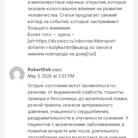
и малоизвестные научные открытия, которые
оказали колоссальное влияние на развитие
человечества. Статья предлагает свежий
взгляд на события, которые заслуживают
большего внимания.
Более того — здесь –
[url=https://dizzwizz.ru/zdorovie/kibersport-
dofamin-i-butylka.html]вывод из запоя в
нижнем новгороде на дому[/url]
RobertDok
says:
May 5, 2026 at 3:33 PM
Острые состояния могут проявляться по-
разному: от выраженной слабости, тошноты,
тремора и бессонницы до мучительной ломки,
резкой тревоги, скачков артериального
давления, учащенного сердцебиения,
раздражительности и спутанности сознания. У
пациентов с хроническими заболеваниями, в
пожилом возрасте или после длительного
употребления риски возрастают еще сильнее.