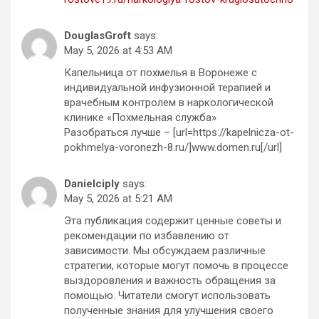
DouglasGroft
says:
May 5, 2026 at 4:53 AM
Капельница от похмелья в Воронеже с
индивидуальной инфузионной терапией и
врачебным контролем в наркологической
клинике «Похмельная служба»
Разобраться лучше – [url=https://kapelnicza-ot-
pokhmelya-voronezh-8.ru/]www.domen.ru[/url]
Danielciply
says:
May 5, 2026 at 5:21 AM
Эта публикация содержит ценные советы и
рекомендации по избавлению от
зависимости. Мы обсуждаем различные
стратегии, которые могут помочь в процессе
выздоровления и важность обращения за
помощью. Читатели смогут использовать
полученные знания для улучшения своего