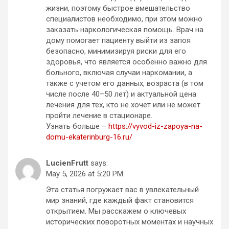
жизни, поэтому быстрое вмешательство
специалистов необходимо, при этом можно
заказать наркологическая помощь. Врач на
дому помогает пациенту выйти из запоя
безопасно, минимизируя риски для его
здоровья, что является особенно важно для
больного, включая случаи наркомании, а
также с учетом его данных, возраста (в том
числе после 40–50 лет) и актуальной цена
лечения для тех, кто не хочет или не может
пройти лечение в стационаре.
Узнать больше –
https://vyvod-iz-zapoya-na-
domu-ekaterinburg-16.ru/
LucienFrutt
says:
May 5, 2026 at 5:20 PM
Эта статья погружает вас в увлекательный
мир знаний, где каждый факт становится
открытием. Мы расскажем о ключевых
исторических поворотных моментах и научных