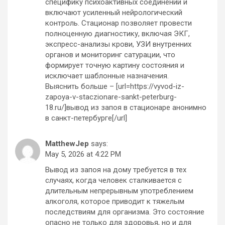
специфику психоактивных соединений и
включают усиленный нейрологический
контроль. Стационар позволяет провести
полноценную диагностику, включая ЭКГ,
экспресс-анализы крови, УЗИ внутренних
органов и мониторинг сатурации, что
формирует точную картину состояния и
исключает шаблонные назначения.
Выяснить больше – [url=https://vyvod-iz-
zapoya-v-staczionare-sankt-peterburg-
18.ru/]вывод из запоя в стационаре анонимно
в санкт-петербурге[/url]
MatthewJep
says:
May 5, 2026 at 4:22 PM
Вывод из запоя на дому требуется в тех
случаях, когда человек сталкивается с
длительным непрерывным употреблением
алкоголя, которое приводит к тяжелым
последствиям для организма. Это состояние
опасно не только для здоровья, но и для