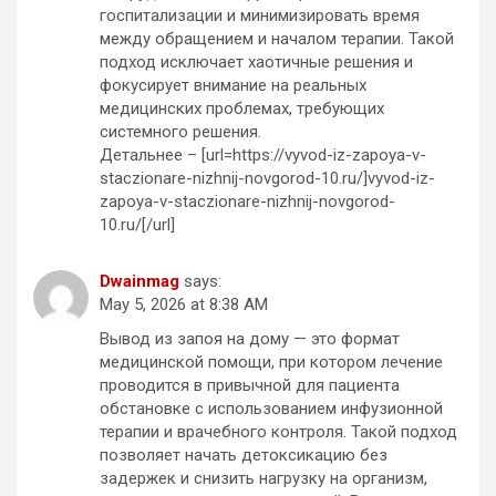
госпитализации и минимизировать время
между обращением и началом терапии. Такой
подход исключает хаотичные решения и
фокусирует внимание на реальных
медицинских проблемах, требующих
системного решения.
Детальнее – [url=https://vyvod-iz-zapoya-v-
staczionare-nizhnij-novgorod-10.ru/]vyvod-iz-
zapoya-v-staczionare-nizhnij-novgorod-
10.ru/[/url]
Dwainmag
says:
May 5, 2026 at 8:38 AM
Вывод из запоя на дому — это формат
медицинской помощи, при котором лечение
проводится в привычной для пациента
обстановке с использованием инфузионной
терапии и врачебного контроля. Такой подход
позволяет начать детоксикацию без
задержек и снизить нагрузку на организм,