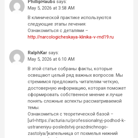
PhillipHaubs
says:
May 5, 2026 at 3:58 AM
В клинической практике используются
следующие этапы лечения:
Ознакомиться с деталями –
http://narcologicheskaya-klinika-v-rnd19.ru
RalphKar
says:
May 5, 2026 at 6:10 AM
В этой статье собраны факты, которые
освещают целый ряд важных вопросов. Мы
стремимся предложить читателям четкую,
достоверную информацию, которая поможет
сформировать собственное мнение и лучше
понять сложные аспекты рассматриваемой
темы.
Ознакомиться с теоретической базой –
[url=https://acturia.ru/professionalnyj-podhod-k-
ustraneniyu-posledstvij-prazdnichnogo-
zastolya/]капельница от похмелья нижний