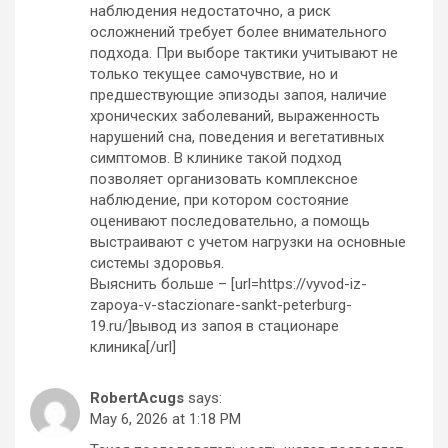
наблюдения недостаточно, а риск
осложнений требует более внимательного
подхода. При выборе тактики учитывают не
только текущее самочувствие, но и
предшествующие эпизоды запоя, наличие
хронических заболеваний, выраженность
нарушений сна, поведения и вегетативных
симптомов. В клинике такой подход
позволяет организовать комплексное
наблюдение, при котором состояние
оценивают последовательно, а помощь
выстраивают с учетом нагрузки на основные
системы здоровья.
Выяснить больше – [url=https://vyvod-iz-
zapoya-v-staczionare-sankt-peterburg-
19.ru/]вывод из запоя в стационаре
клиника[/url]
RobertAcugs
says:
May 6, 2026 at 1:18 PM