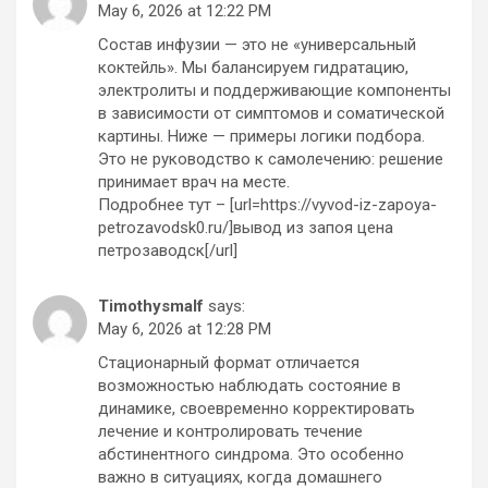
May 6, 2026 at 12:22 PM
Состав инфузии — это не «универсальный
коктейль». Мы балансируем гидратацию,
электролиты и поддерживающие компоненты
в зависимости от симптомов и соматической
картины. Ниже — примеры логики подбора.
Это не руководство к самолечению: решение
принимает врач на месте.
Подробнее тут – [url=https://vyvod-iz-zapoya-
petrozavodsk0.ru/]вывод из запоя цена
петрозаводск[/url]
Timothysmalf
says:
May 6, 2026 at 12:28 PM
Стационарный формат отличается
возможностью наблюдать состояние в
динамике, своевременно корректировать
лечение и контролировать течение
абстинентного синдрома. Это особенно
важно в ситуациях, когда домашнего