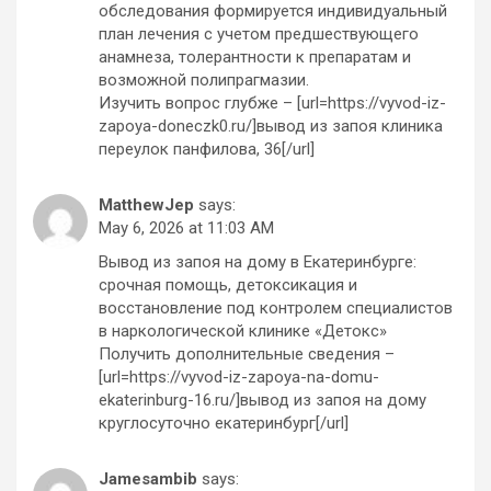
обследования формируется индивидуальный
план лечения с учетом предшествующего
анамнеза, толерантности к препаратам и
возможной полипрагмазии.
Изучить вопрос глубже – [url=https://vyvod-iz-
zapoya-doneczk0.ru/]вывод из запоя клиника
переулок панфилова, 36[/url]
MatthewJep
says:
May 6, 2026 at 11:03 AM
Вывод из запоя на дому в Екатеринбурге:
срочная помощь, детоксикация и
восстановление под контролем специалистов
в наркологической клинике «Детокс»
Получить дополнительные сведения –
[url=https://vyvod-iz-zapoya-na-domu-
ekaterinburg-16.ru/]вывод из запоя на дому
круглосуточно екатеринбург[/url]
Jamesambib
says: