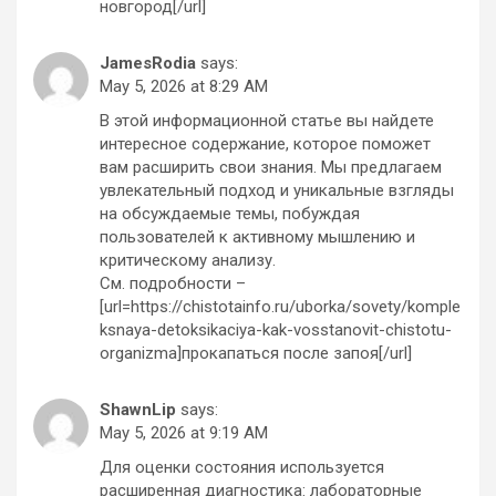
новгород[/url]
JamesRodia
says:
May 5, 2026 at 8:29 AM
В этой информационной статье вы найдете
интересное содержание, которое поможет
вам расширить свои знания. Мы предлагаем
увлекательный подход и уникальные взгляды
на обсуждаемые темы, побуждая
пользователей к активному мышлению и
критическому анализу.
См. подробности –
[url=https://chistotainfo.ru/uborka/sovety/komple
ksnaya-detoksikaciya-kak-vosstanovit-chistotu-
organizma]прокапаться после запоя[/url]
ShawnLip
says:
May 5, 2026 at 9:19 AM
Для оценки состояния используется
расширенная диагностика: лабораторные