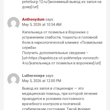
peterburg-12.ru/]анонимный вывод из запоя на
дому[/url]
Anthonydum
says:
May 5, 2026 at 10:54 AM
Капельница от похмелья в Воронеже с
устранением слабости, тошноты и головной
боли в наркологической клинике «Похмельная
служба»
Получить дополнительные сведения –
[url=https://kapelnicza-ot-pokhmelya-voronezh-
4.ru/]капельница от похмелья в воронеже[/url]
Lutheronepe
says:
May 5, 2026 at 12:00 PM
Вывод из запоя в стационаре — это
медицинская помощь, при которой лечение
проводится в условиях постоянного
врачебного контроля и поэтапной
стабилизации состояния. Такой формат