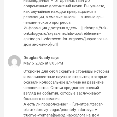
неизведанное — от древних тайн до
современных достижений науки. Вы узнаете,
как случайные находки превращались в
революции, а смелые мысли — в новые эры
человеческого прогресса.
Информация доступна здесь – [url=https://rak-
onkologiya.ru/svyaz-mezhdu-upotrebleniem-
spirtnogo-i-zdorovem-lor-organov/]нарколог на
дом анонимно[/url]
DouglasNuady
says:
May 5, 2026 at 8:05 PM
Откройте для себя скрытые страницы истории
и малоизвестные научные открытия, которые
оказали колоссальное влияние на развитие
человечества. Статья предлагает свежий
взгляд на события, которые заслуживают
большего внимания.
А есть ли продолжение? – [url=https://zagar-
ok.ru/zdoroviy-zagar/prioritety-zdorovya-v-
trudnye-vremena]выезд нарколога на дом