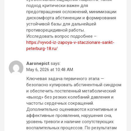
подход критически важен для
предотвращения осложнений, минимизации
дискомфорта абстиненции и формирования
устойчивой базы для дальнейшей
противорецидивной работы.
Исследовать вопрос подробнее –
https://vyvod-iz-zapoya-v-staczionare-sankt-
peterburg-18.ru/
Aaronepict
says:
May 6, 2026 at 10:48 AM
Ключевая задача первичного этапа —
безопасно купировать абстинентный синдром
и обеспечить постепенный метаболический
«выход» без резких колебаний давления и
частоты сердечных сокращений.
Дополнительно оцениваются когнитивные и
аффективные проявления, нарушения сна,
уровень тревоги и наличие сопутствующих
воспалительных процессов. По результатам