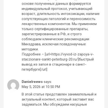
основе полученных данных формируется
индивидуальный протокол, учитывающий
возраст, длительность интоксикации, наличие
сопутствующих патологий и переносимость
лекарственных компонентов. Мы применяем
только сертифицированные препараты,
зарегистрированные в РФ, и строго
соблюдаем клинические рекомендации
Минздрава, исключая псевдонаучные
методики.
Подробнее – [url=https://vyvod-iz-zapoya-v-
staczionare-sankt-peterburg-20.ru/]быстрый
вывод из запоя в стационаре в санкт-
петербурге[/url]
Danielreews
says:
May 5, 2026 at 10:50 PM
В этой статье представлен занимательный и
актуальный контент, который заставит вас
задуматься. Мы обсуждаем насущные