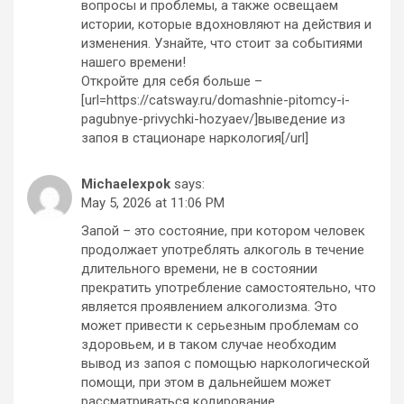
вопросы и проблемы, а также освещаем
истории, которые вдохновляют на действия и
изменения. Узнайте, что стоит за событиями
нашего времени!
Откройте для себя больше –
[url=https://catsway.ru/domashnie-pitomcy-i-
pagubnye-privychki-hozyaev/]выведение из
запоя в стационаре наркология[/url]
Michaelexpok
says:
May 5, 2026 at 11:06 PM
Запой – это состояние, при котором человек
продолжает употреблять алкоголь в течение
длительного времени, не в состоянии
прекратить употребление самостоятельно, что
является проявлением алкоголизма. Это
может привести к серьезным проблемам со
здоровьем, и в таком случае необходим
вывод из запоя с помощью наркологической
помощи, при этом в дальнейшем может
рассматриваться кодирование.