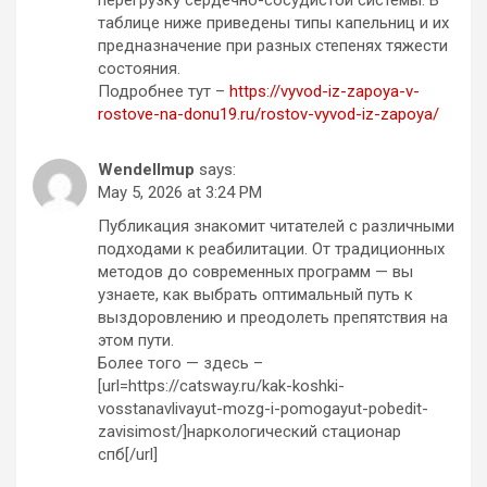
таблице ниже приведены типы капельниц и их
предназначение при разных степенях тяжести
состояния.
Подробнее тут –
https://vyvod-iz-zapoya-v-
rostove-na-donu19.ru/rostov-vyvod-iz-zapoya/
Wendellmup
says:
May 5, 2026 at 3:24 PM
Публикация знакомит читателей с различными
подходами к реабилитации. От традиционных
методов до современных программ — вы
узнаете, как выбрать оптимальный путь к
выздоровлению и преодолеть препятствия на
этом пути.
Более того — здесь –
[url=https://catsway.ru/kak-koshki-
vosstanavlivayut-mozg-i-pomogayut-pobedit-
zavisimost/]наркологический стационар
спб[/url]