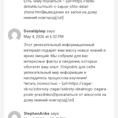
Есть чему поучиться – [url=https://detki-
detishki.ru/muzh-v-zapoe-chto-delat-
zhene.html]выведение из запоя на дому
нижний новгород[/url]
Donaldplaip
says:
May 4, 2026 at 6:32 PM
Этот увлекательный информационный
материал подарит вам массу новых знаний и
ярких эмоций. Мы собрали для вас
интересные факты и сведения, которые
обогатят ваш опыт. Откройте для себя
увлекательный мир информации и
насладитесь процессом изучения!
Читать полностью – [url=https://zagar-
ok.ru/zdoroviy-zagar/sekrety-idealnogo-zagara-
posle-prazdnikov]прокапаться от алкоголя на
дому нижний новгород[/url]
StephenArike
says: