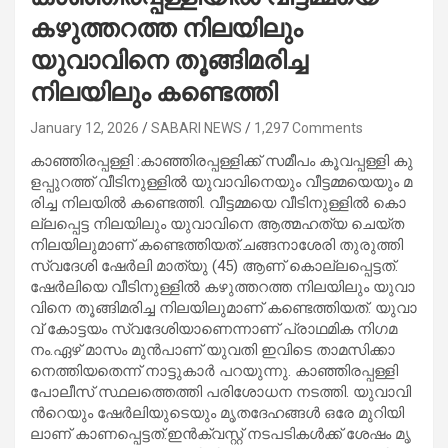
കഴുത്തറത്ത നിലയിലും
യുവാവിനെ തൂങ്ങിമരിച്ച
നിലയിലും കണ്ടെത്തി
January 12, 2026
SABARI NEWS
1,297 Comments
കാ​ഞ്ഞി​ര​പ്പ​ള്ളി​ :കാ​ഞ്ഞി​ര​പ്പ​ള്ളി​ക്ക് സ​മീ​പം കൂ​വ​പ്പ​ള്ളി കു​
ള​പ്പു​റ​ത്ത് വീ​ടി​നു​ള്ളി​ൽ യു​വാ​വി​നെ​യും വീ​ട്ട​മ്മ​യെ​യും മ​
രി​ച്ച നി​ല​യി​ൽ ക​ണ്ടെ​ത്തി. വീ​ട്ട​മ്മ​യെ വീ​ടി​നു​ള്ളി​ൽ കൊ​
ല്ല​പ്പെ​ട്ട നി​ല​യി​ലും യു​വാ​വി​നെ ആ​ത്മ​ഹ​ത്യ ചെ​യ്ത
നി​ല​യി​ലു​മാ​ണ് ക​ണ്ടെ​ത്തി​യ​ത്.ച​ങ്ങ​നാ​ശേ​രി തു​രു​ത്തി
സ്വ​ദേ​ശി ഷേ​ർ​ലി മാ​ത്യു (45) ആ​ണ് കൊ​ല്ല​പ്പെ​ട്ട​ത്.
ഷേ​ർ​ലി​യെ വീ​ടി​നു​ള്ളി​ൽ ക​ഴു​ത്ത​റ​ത്ത നി​ല​യി​ലും യു​വാ​
വി​നെ തൂ​ങ്ങി​മ​രി​ച്ച നി​ല​യി​ലു​മാ​ണ് ക​ണ്ടെ​ത്തി​യ​ത്. യു​വാ​
വ് കോ​ട്ട​യം സ്വ​ദേ​ശി​യാ​ണെ​ന്നാ​ണ് പ്രാ​ഥ​മി​ക നി​ഗ​മ​
നം.ഏ​ഴ് മാ​സം മു​ൻ​പാ​ണ് യു​വ​തി ഇ​വി​ടെ താ​മ​സി​ക്കാ​
നെ​ത്തി​യ​തെ​ന്ന് നാ​ട്ടു​കാ​ർ പ​റ​യു​ന്നു. കാ​ഞ്ഞി​ര​പ്പ​ള്ളി
പോ​ലീ​സ് സ്ഥ​ല​ത്തെ​ത്തി പ​രി​ശോ​ധ​ന ന​ട​ത്തി. യു​വാ​വി​
ന്‍റെ​യും ഷേ​ർ​ലി​യു​ടെ​യും മൃ​ത​ദേ​ഹ​ങ്ങ​ൾ ഒ​രേ മു​റി​യി​
ലാ​ണ് കാ​ണ​പ്പെ​ട്ട​ത്.ഇ​ൻ​ക്വ​സ്റ്റ് ന​ട​പ​ടി​ക​ൾ​ക്ക് ശേ​ഷം മൃ​