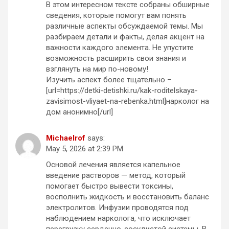
В этом интересном тексте собраны обширные
сведения, которые помогут вам понять
различные аспекты обсуждаемой темы. Мы
разбираем детали и факты, делая акцент на
важности каждого элемента. Не упустите
возможность расширить свои знания и
взглянуть на мир по-новому!
Изучить аспект более тщательно –
[url=https://detki-detishki.ru/kak-roditelskaya-
zavisimost-vliyaet-na-rebenka.html]нарколог на
дом анонимно[/url]
Michaelrof
says:
May 5, 2026 at 2:39 PM
Основой лечения является капельное
введение растворов — метод, который
помогает быстро вывести токсины,
восполнить жидкость и восстановить баланс
электролитов. Инфузии проводятся под
наблюдением нарколога, что исключает
перегрузку сердечно-сосудистой системы. В