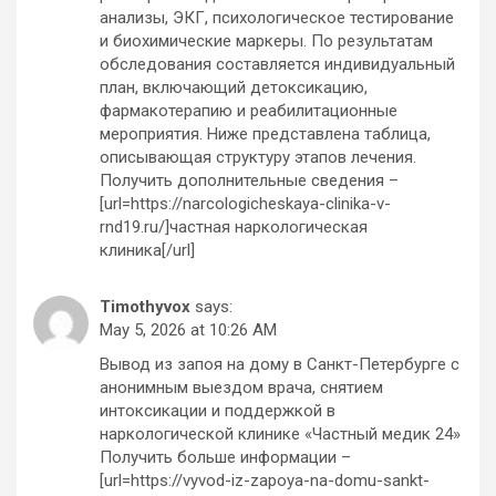
анализы, ЭКГ, психологическое тестирование
и биохимические маркеры. По результатам
обследования составляется индивидуальный
план, включающий детоксикацию,
фармакотерапию и реабилитационные
мероприятия. Ниже представлена таблица,
описывающая структуру этапов лечения.
Получить дополнительные сведения –
[url=https://narcologicheskaya-clinika-v-
rnd19.ru/]частная наркологическая
клиника[/url]
Timothyvox
says:
May 5, 2026 at 10:26 AM
Вывод из запоя на дому в Санкт-Петербурге с
анонимным выездом врача, снятием
интоксикации и поддержкой в
наркологической клинике «Частный медик 24»
Получить больше информации –
[url=https://vyvod-iz-zapoya-na-domu-sankt-