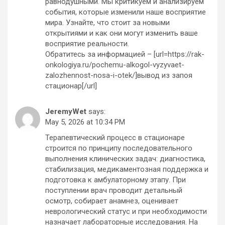
равнодушными. Мы критикуем и анализируем
события, которые изменили наше восприятие
мира. Узнайте, что стоит за новыми
открытиями и как они могут изменить ваше
восприятие реальности.
Обратитесь за информацией – [url=https://rak-
onkologiya.ru/pochemu-alkogol-vyzyvaet-
zalozhennost-nosa-i-otek/]вывод из запоя
стационар[/url]
JeremyWet
says:
May 5, 2026 at 10:34 PM
Терапевтический процесс в стационаре
строится по принципу последовательного
выполнения клинических задач: диагностика,
стабилизация, медикаментозная поддержка и
подготовка к амбулаторному этапу. При
поступлении врач проводит детальный
осмотр, собирает анамнез, оценивает
неврологический статус и при необходимости
назначает лабораторные исследования. На