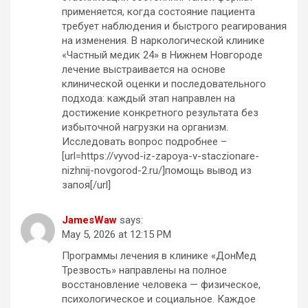
применяется, когда состояние пациента
требует наблюдения и быстрого реагирования
на изменения. В наркологической клинике
«Частный медик 24» в Нижнем Новгороде
лечение выстраивается на основе
клинической оценки и последовательного
подхода: каждый этап направлен на
достижение конкретного результата без
избыточной нагрузки на организм.
Исследовать вопрос подробнее –
[url=https://vyvod-iz-zapoya-v-staczionare-
nizhnij-novgorod-2.ru/]помощь вывод из
запоя[/url]
JamesWaw
says:
May 5, 2026 at 12:15 PM
Программы лечения в клинике «ДонМед
Трезвость» направлены на полное
восстановление человека — физическое,
психологическое и социальное. Каждое