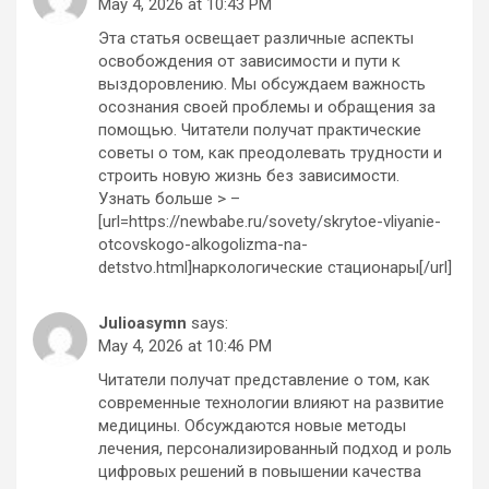
May 4, 2026 at 10:43 PM
Эта статья освещает различные аспекты
освобождения от зависимости и пути к
выздоровлению. Мы обсуждаем важность
осознания своей проблемы и обращения за
помощью. Читатели получат практические
советы о том, как преодолевать трудности и
строить новую жизнь без зависимости.
Узнать больше > –
[url=https://newbabe.ru/sovety/skrytoe-vliyanie-
otcovskogo-alkogolizma-na-
detstvo.html]наркологические стационары[/url]
Julioasymn
says:
May 4, 2026 at 10:46 PM
Читатели получат представление о том, как
современные технологии влияют на развитие
медицины. Обсуждаются новые методы
лечения, персонализированный подход и роль
цифровых решений в повышении качества