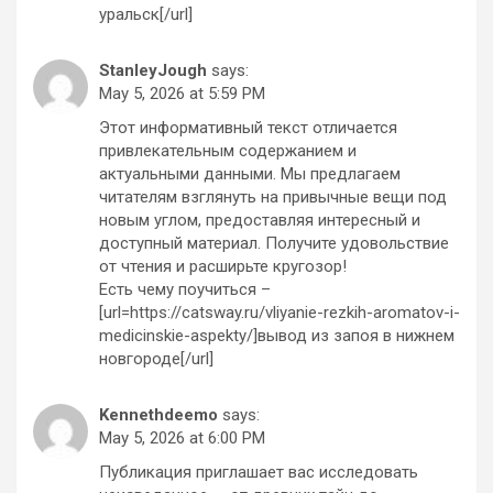
уральск[/url]
StanleyJough
says:
May 5, 2026 at 5:59 PM
Этот информативный текст отличается
привлекательным содержанием и
актуальными данными. Мы предлагаем
читателям взглянуть на привычные вещи под
новым углом, предоставляя интересный и
доступный материал. Получите удовольствие
от чтения и расширьте кругозор!
Есть чему поучиться –
[url=https://catsway.ru/vliyanie-rezkih-aromatov-i-
medicinskie-aspekty/]вывод из запоя в нижнем
новгороде[/url]
Kennethdeemo
says:
May 5, 2026 at 6:00 PM
Публикация приглашает вас исследовать