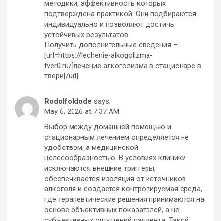
методики, эффективность которых
подтверждена практикой. Они подбираются
индивидуально и позволяют достичь
устойчивых результатов.
Получить дополнительные сведения –
[url=https://lechenie-alkogolizma-
tver0.ru/]лечение алкоголизма в стационаре в
твери[/url]
RodolfoIdode
says:
May 6, 2026 at 7:37 AM
Выбор между домашней помощью и
стационарным лечением определяется не
удобством, а медицинской
целесообразностью. В условиях клиники
исключаются внешние триггеры,
обеспечивается изоляция от источников
алкоголя и создается контролируемая среда,
где терапевтические решения принимаются на
основе объективных показателей, а не
субъективных ощущений пациента. Такой