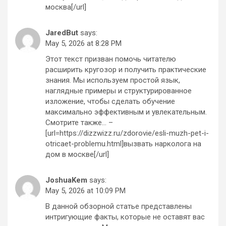
москва[/url]
JaredBut
says:
May 5, 2026 at 8:28 PM
Этот текст призван помочь читателю
расширить кругозор и получить практические
знания. Мы используем простой язык,
наглядные примеры и структурированное
изложение, чтобы сделать обучение
максимально эффективным и увлекательным.
Смотрите также… –
[url=https://dizzwizz.ru/zdorovie/esli-muzh-pet-i-
otricaet-problemu.html]вызвать нарколога на
дом в москве[/url]
JoshuaKem
says:
May 5, 2026 at 10:09 PM
В данной обзорной статье представлены
интригующие факты, которые не оставят вас