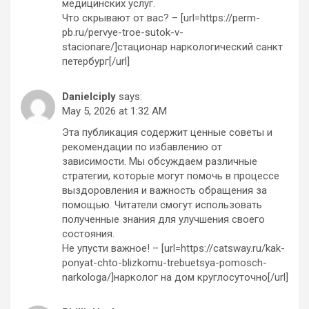
медицинских услуг.
Что скрывают от вас? – [url=https://perm-
pb.ru/pervye-troe-sutok-v-
stacionare/]стационар наркологический санкт
петербург[/url]
Danielciply
says:
May 5, 2026 at 1:32 AM
Эта публикация содержит ценные советы и
рекомендации по избавлению от
зависимости. Мы обсуждаем различные
стратегии, которые могут помочь в процессе
выздоровления и важность обращения за
помощью. Читатели смогут использовать
полученные знания для улучшения своего
состояния.
Не упусти важное! – [url=https://catsway.ru/kak-
ponyat-chto-blizkomu-trebuetsya-pomosch-
narkologa/]нарколог на дом круглосуточно[/url]