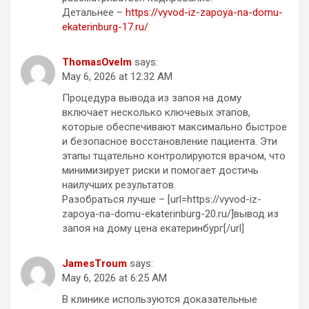
Детальнее –
https://vyvod-iz-zapoya-na-domu-
ekaterinburg-17.ru/
ThomasOvelm
says:
May 6, 2026 at 12:32 AM
Процедура вывода из запоя на дому
включает несколько ключевых этапов,
которые обеспечивают максимально быстрое
и безопасное восстановление пациента. Эти
этапы тщательно контролируются врачом, что
минимизирует риски и помогает достичь
наилучших результатов.
Разобраться лучше – [url=https://vyvod-iz-
zapoya-na-domu-ekaterinburg-20.ru/]вывод из
запоя на дому цена екатеринбург[/url]
JamesTroum
says:
May 6, 2026 at 6:25 AM
В клинике используются доказательные