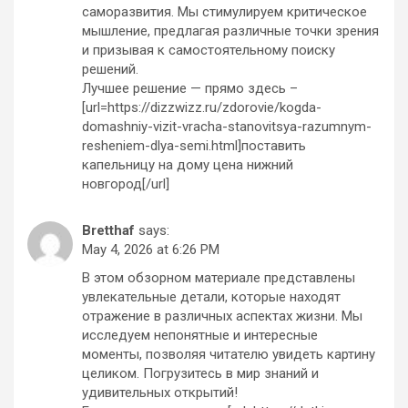
саморазвития. Мы стимулируем критическое
мышление, предлагая различные точки зрения
и призывая к самостоятельному поиску
решений.
Лучшее решение — прямо здесь –
[url=https://dizzwizz.ru/zdorovie/kogda-
domashniy-vizit-vracha-stanovitsya-razumnym-
resheniem-dlya-semi.html]поставить
капельницу на дому цена нижний
новгород[/url]
Bretthaf
says:
May 4, 2026 at 6:26 PM
В этом обзорном материале представлены
увлекательные детали, которые находят
отражение в различных аспектах жизни. Мы
исследуем непонятные и интересные
моменты, позволяя читателю увидеть картину
целиком. Погрузитесь в мир знаний и
удивительных открытий!