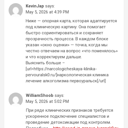
KevinJap
says:
May 5, 2026 at 4:39 PM
Ниже — опорная карта, которая адаптируется
под клиническую картину. Она помогает
быстро сориентироваться и сохраняет
прозрачность процесса. В каждом блоке
указан «окно оценки» — точка, когда мы
честно отвечаем на вопрос «что поменялось»
и что корректируем дальше.
Выяснить больше –
[url=https://narcologicheskaya-klinika-
pervouralsk0.ru/]наркологическая клиника
лечение алкоголизма первоуральск[/url]
WilliamShoob
says:
May 5, 2026 at 5:02 PM
При ряде клинических признаков требуется
ускоренное подключение специалистов и
проведение детоксикации под контролем.