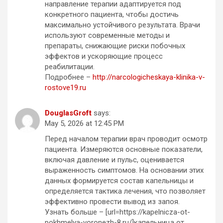
направление терапии адаптируется под
конкретного пациента, чтобы достичь
максимально устойчивого результата. Врачи
используют современные методы и
препараты, снижающие риски побочных
эффектов и ускоряющие процесс
реабилитации.
Подробнее –
http://narcologicheskaya-klinika-v-
rostove19.ru
DouglasGroft
says:
May 5, 2026 at 12:45 PM
Перед началом терапии врач проводит осмотр
пациента. Измеряются основные показатели,
включая давление и пульс, оценивается
выраженность симптомов. На основании этих
данных формируется состав капельницы и
определяется тактика лечения, что позволяет
эффективно провести вывод из запоя.
Узнать больше – [url=https://kapelnicza-ot-
pokhmelya-voronezh-8.ru/]капельница от