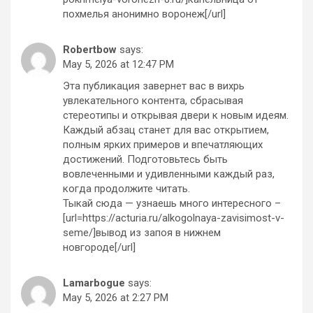
похмелья анонимно воронеж[/url]
Robertbow
says:
May 5, 2026 at 12:47 PM
Эта публикация завернет вас в вихрь
увлекательного контента, сбрасывая
стереотипы и открывая двери к новым идеям.
Каждый абзац станет для вас открытием,
полным ярких примеров и впечатляющих
достижений. Подготовьтесь быть
вовлеченными и удивленными каждый раз,
когда продолжите читать.
Тыкай сюда — узнаешь много интересного –
[url=https://acturia.ru/alkogolnaya-zavisimost-v-
seme/]вывод из запоя в нижнем
новгороде[/url]
Lamarbogue
says:
May 5, 2026 at 2:27 PM