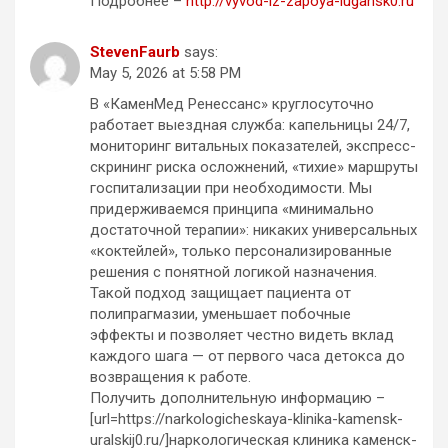
Подробнее –
http://vyvod-iz-zapoya-lugansk0.ru
StevenFaurb
says:
May 5, 2026 at 5:58 PM
В «КаменМед Ренессанс» круглосуточно
работает выездная служба: капельницы 24/7,
мониторинг витальных показателей, экспресс-
скрининг риска осложнений, «тихие» маршруты
госпитализации при необходимости. Мы
придерживаемся принципа «минимально
достаточной терапии»: никаких универсальных
«коктейлей», только персонализированные
решения с понятной логикой назначения.
Такой подход защищает пациента от
полипрагмазии, уменьшает побочные
эффекты и позволяет честно видеть вклад
каждого шага — от первого часа детокса до
возвращения к работе.
Получить дополнительную информацию –
[url=https://narkologicheskaya-klinika-kamensk-
uralskij0.ru/]наркологическая клиника каменск-