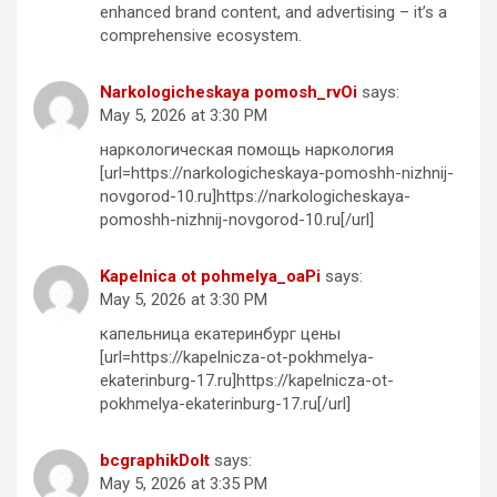
enhanced brand content, and advertising – it’s a
comprehensive ecosystem.
Narkologicheskaya pomosh_rvOi
says:
May 5, 2026 at 3:30 PM
наркологическая помощь наркология
[url=https://narkologicheskaya-pomoshh-nizhnij-
novgorod-10.ru]https://narkologicheskaya-
pomoshh-nizhnij-novgorod-10.ru[/url]
Kapelnica ot pohmelya_oaPi
says:
May 5, 2026 at 3:30 PM
капельница екатеринбург цены
[url=https://kapelnicza-ot-pokhmelya-
ekaterinburg-17.ru]https://kapelnicza-ot-
pokhmelya-ekaterinburg-17.ru[/url]
bcgraphikDoIt
says:
May 5, 2026 at 3:35 PM