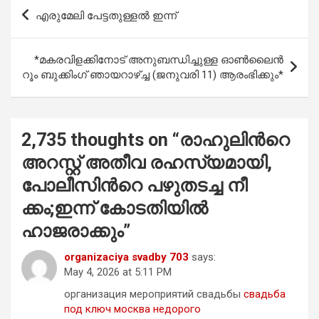
b
s
er
e
Post
എരുമേലി പേട്ടതുള്ളൽ ഇന്ന്
o
A
navigation
o
p
*മകരവിളക്കിനോട് അനുബന്ധിച്ചുള്ള ഓൺലൈൻ
k
p
റൂം ബുക്കിംഗ് ഞായറാഴ്ച്ച (ജനുവരി 11) ആരംഭിക്കും*
2,735 thoughts on “
രാ​ഹു​ലി​ന്‍റെ
അ​റ​സ്റ്റ് അ​തീ​വ ര​ഹ​സ്യ​മാ​യി,
പോ​ലീ​സി​ന്‍റെ പ​ഴു​ത​ട​ച്ച നീ​
ക്കം;ഇന്ന് കോടതിയിൽ
ഹാജരാക്കും
”
organizaciya svadby 703
says:
May 4, 2026 at 5:11 PM
организация мероприятий свадьбы
свадьба
под ключ москва недорого