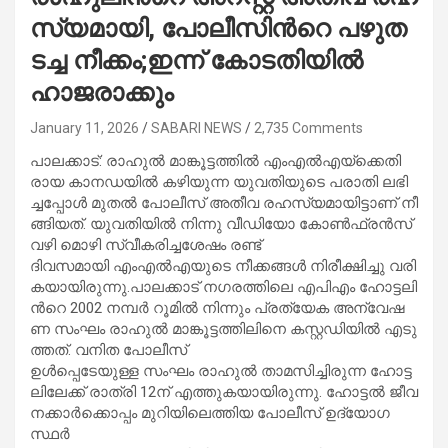
സ്യ​മാ​യി, പോ​ലീ​സി​ന്‍റെ പ​ഴു​ത​
ട​ച്ച നീ​ക്കം;ഇന്ന് കോടതിയിൽ
ഹാജരാക്കും
January 11, 2026
SABARI NEWS
2,735 Comments
പാ​ല​ക്കാ​ട്: രാ​ഹു​ൽ മാ​ങ്കൂ​ട്ട​ത്തി​ൽ എം​എ​ൽ​എ​യ്ക്കെ​തി​
രാ​യ കാ​ന​ഡ​യി​ൽ ക​ഴി​യു​ന്ന യു​വ​തി​യു​ടെ പ​രാ​തി ല​ഭി​
ച്ച​പ്പോ​ൾ മു​ത​ൽ പോ​ലീ​സ് അ​തീ​വ ര​ഹ​സ്യ​മാ​യി​ട്ടാ​ണ് നീ​
ങ്ങി​യ​ത്. യു​വ​തി​യി​ൽ നി​ന്നു വീ​ഡി​യോ കോ​ൺ​ഫ്ര​ൻ​സ്
വ​ഴി മൊ​ഴി സ്വീ​ക​രി​ച്ച​ശേ​ഷം ര​ണ്ട്
ദി​വ​സ​മാ​യി എം​എ​ൽ​എ​യു​ടെ നീ​ക്ക​ങ്ങ​ൾ നി​രീ​ക്ഷി​ച്ചു വ​രി​
ക​യാ​യി​രു​ന്നു.പാ​ല​ക്കാ​ട് ന​ഗ​ര​ത്തി​ലെ എ​പി​എം ഹോ​ട്ട​ലി​
ന്‍റെ 2002 ന​മ്പ​ർ റൂ​മി​ൽ നി​ന്നും പ്ര​ത്യേ​ക അ​ന്വേ​ഷ​
ണ സം​ഘം രാ​ഹു​ല്‍ മാ​ങ്കൂ​ട്ട​ത്തി​ലി​നെ ക​സ്റ്റ​ഡി​യി​ല്‍ എ​ടു​
ത്ത​ത്. വ​നി​ത പോ​ലീ​സ്
ഉ​ള്‍​പ്പെ​ടേ​യു​ള്ള സം​ഘം രാ​ഹു​ല്‍ താ​മ​സി​ച്ചി​രു​ന്ന ഹോ​ട്ട​
ലി​ലേ​ക്ക് രാ​ത്രി 12ന് ​എ​ത്തു​ക​യാ​യി​രു​ന്നു. ഹോ​ട്ട​ല്‍ ജീ​വ​
ന​ക്കാ​ർ​ക്കൊ​പ്പം മു​റി​യി​ലെ​ത്തി​യ പോ​ലീ​സ് ഉ​ദ്യോ​ഗ​
സ്ഥ​ർ