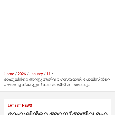
Home
2026
January
11
രാ​ഹു​ലി​ന്‍റെ അ​റ​സ്റ്റ് അ​തീ​വ ര​ഹ​സ്യ​മാ​യി, പോ​ലീ​സി​ന്‍റെ
പ​ഴു​ത​ട​ച്ച നീ​ക്കം;ഇന്ന് കോടതിയിൽ ഹാജരാക്കും
LATEST NEWS
രാ​ഹു​ലി​ന്‍റെ അ​റ​സ്റ്റ് അ​തീ​വ ര​ഹ​