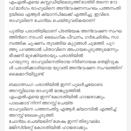
എം​എ​ല്‍​എ​യെ ക​സ്റ്റ​ഡി​യി​ലെ​ടു​ത്ത്.രാ​ത്രി ത​ന്നെ റോ​
ഡ് മാ​ർ​ഗം രാ​ഹു​ലി​നെ അ​ന്വേ​ഷ​ണ​സം​ഘം പ​ത്ത​നം​തി​
ട്ട​യി​ലെ എ​ആ​ർ ക്യാ​ന്പി​ലേ​ക്ക് എ​ത്തി​ച്ചു. ഇ​വി​ടെ
രാ​ഹു​ലി​നെ ചോ​ദ്യം ചെ​യ്തു​വ​രി​ക​യാ​ണ്.
പു​തി​യ പ​രാ​തി​യി​ലാ​ണ് പ്ര​ത്യേ​ക അ​ന്വേ​ഷ​ണ സം​ഘ​
ത്തി​ന്‍റെ ന​ട​പ​ടി. ലൈം​ഗി​ക പീ​ഡ​നം, ഗ​ർ​ഭ​ഛിദ്രം, സാ​
മ്പ​ത്തി​ക ചൂ​ഷ​ണം തു​ട​ങ്ങി​യ കു​റ്റ​ങ്ങ​ൾ ചു​മ​ത്തി. പു​റ​
ത്തു പ​റ​ഞ്ഞാ​ൽ പി​താ​വി​നെ അ​പാ​യ​പ്പെ​ടു​ത്തു​മെ​ന്നും
ഭീ​ഷ​ണി മു​ഴ​ക്കി​യ​താ​യും പ​രാ​തി​യി​ല്‍
പ​റ​യു​ന്നു. രാ​ഹു​ലി​നെ​തി​രാ​യ നി​ർ​ണാ​യ​ക തെ​ളി​വു​ക​
ള്‍ പ​രാ​തി​ക്കാ​രി​യാ​യ യു​വ​തി അ​ന്വേ​ഷ​ണ സം​ഘ​ത്തി​ന്
കൈ​മാ​റി​യി​ട്ടു​ണ്ട്.
ബലാത്സംഗ പരാതിയിൽ ഇന്ന് പുലർച്ചയോടെ
അറസ്റ്റിലായ രാഹുൽ മാങ്കൂട്ടത്തിൽ
എംഎൽഎയെ ഇന്ന് കോടതിയിൽ ഹാജരാക്കും.
പാലക്കാട് നിന്ന് അറസ്റ്റ് ചെയ്ത
രാഹുലിനെ പത്തനംതിട്ട എആർ ക്യാമ്പിൽ എത്തിച്ച്
അറസ്റ്റ് രേഖപ്പെടുത്തി.
ചോദ്യം ചെയ്യലിന് ശേഷം ഇന്ന് തിരുവല്ല
മജിസ്‌ട്രേറ്റ് കോടതിയിൽ ഹാജരാക്കും.