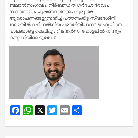
ബലാൽസംഗവും, നിർബന്ധിത ഗർഭഛിദ്രവും,
സാമ്പത്തിക ചൂഷണവുമടക്കം ഗുരുതര
ആരോപണങ്ങളുന്നയിച്ച് പത്തനംതിട്ട സ്വദേശിനി
ഇമെയിൽ വഴി നൽകിയ പരാതിയിലാണ് രാഹുലിനെ
പാലക്കാട്ടെ കെപിഎം റീജ്യൻസി ഹോട്ടലിൽ നിന്നും
കസ്റ്റഡിയിലെടുത്തത്.
F
W
X
T
E
S
a
h
wi
m
h
ce
at
tt
ail
ar