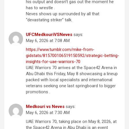
his output and doesn’t gas out the moment he
has to wrestle .
Neves shows up surrounded by all that
“devastating striker” talk.
UFCMedkouriVSNeves
says:
May 6, 2026 at 7:08 AM
https://www.tumblr.com/mike-from-
gidstats/815700106519150592/strategic-betting-
insights-for-uae-warriors-70
UAE Warriors 70 arrives at the Space42 Arena in
Abu Dhabi this Friday, May 8 showcasing a lineup
packed with local specialists and international
veterans seeking one last springboard to bigger
promotions .
Medkouri vs Neves
says:
May 6, 2026 at 7:30 AM
UAE Warriors 70, taking place on May 8, 2026, at
the Space42 Arena in Abu Dhabi is an event