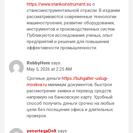
https://www.stankoinstrument.su
о
станкоинструментальной отрасли. В издании
рассматриваются современные технологии
машиностроения, развитие оборудования,
инструментов и производственных систем.
Публикуются исследования учёных, опыт
предприятий и решения для повышения
эффективности промышленности.
RobbyHom
says:
May 5, 2026 at 2:25 AM
Срочные деньги
https://buhgalter-uslugi-
moskva.ru
минимум документов, быстрое
рассмотрение заявки и перевод средств
напрямую на банковскую карту. Удобный
способ получить деньги срочно на любые
цели без посещения офиса и длительных
проверок.
yenortegaDoIt
says: