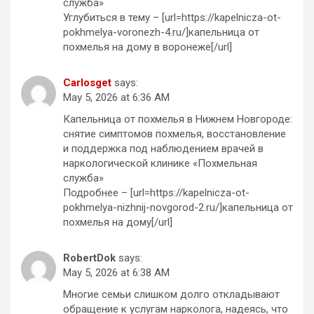
служба»
Углубиться в тему – [url=https://kapelnicza-ot-
pokhmelya-voronezh-4.ru/]капельница от
похмелья на дому в воронеже[/url]
Carlosget
says:
May 5, 2026 at 6:36 AM
Капельница от похмелья в Нижнем Новгороде:
снятие симптомов похмелья, восстановление
и поддержка под наблюдением врачей в
наркологической клинике «Похмельная
служба»
Подробнее – [url=https://kapelnicza-ot-
pokhmelya-nizhnij-novgorod-2.ru/]капельница от
похмелья на дому[/url]
RobertDok
says:
May 5, 2026 at 6:38 AM
Многие семьи слишком долго откладывают
обращение к услугам нарколога, надеясь, что