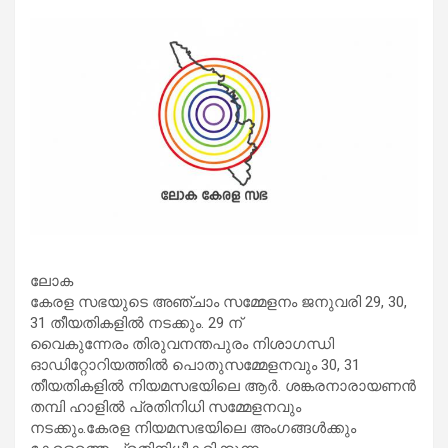
ലോക
കേരള സഭയുടെ അഞ്ചാം സമ്മേളനം ജനുവരി 29, 30,
31 തീയതികളിൽ നടക്കും. 29 ന്
വൈകുന്നേരം തിരുവനന്തപുരം നിശാഗന്ധി
ഓഡിറ്റോറിയത്തിൽ പൊതുസമ്മേളനവും 30, 31
തീയതികളിൽ നിയമസഭയിലെ ആർ. ശങ്കരനാരായണൻ
തമ്പി ഹാളിൽ പ്രതിനിധി സമ്മേളനവും
നടക്കും.കേരള നിയമസഭയിലെ അംഗങ്ങൾക്കും