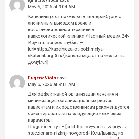
IgnacioAnoca
says:
May 5, 2026 at 9:04 AM
Капельница от похмелья в Екатеринбурге с
анонимным выездом врача и
восстановительной терапией в
наркологической клинике «Частный медик 24»
Изучить вопрос глубже –
[url=https://kapelnicza-ot-pokhmelya-
ekaterinburg-8.ru/]капельница от похмелья на
дому[/url]
EugeneViots
says:
May 5, 2026 at 9:11 AM
Для эффективной организации лечения и
минимизации организационных рисков
пациентам и их родственникам рекомендуется
ориентироваться на следующие ключевые
параметры:
Подробнее тут – [url=https://vyvod-iz-zapoya-v-
staczionare-nizhnij-novgorod-10.ru/]вывод из