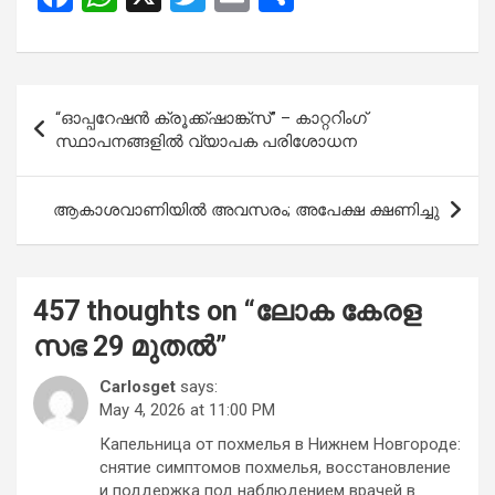
a
h
wi
m
h
ce
at
tt
ail
ar
b
s
er
e
Post
“ഓപ്പറേഷൻ ക്രൂക്ക്ഷാങ്ക്സ്” – കാറ്ററിംഗ്
o
A
navigation
സ്ഥാപനങ്ങളിൽ വ്യാപക പരിശോധന
o
p
k
p
ആകാശവാണിയിൽ അവസരം; അപേക്ഷ ക്ഷണിച്ചു
457 thoughts on “
ലോക കേരള
സഭ 29 മുതൽ
”
Carlosget
says:
May 4, 2026 at 11:00 PM
Капельница от похмелья в Нижнем Новгороде:
снятие симптомов похмелья, восстановление
и поддержка под наблюдением врачей в