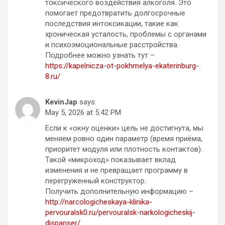
токсического воздействия алкоголя. Это
помогает предотвратить долгосрочные
последствия интоксикации, такие как
хроническая усталость, проблемы с органами
и психоэмоциональные расстройства.
Подробнее можно узнать тут –
https://kapelnicza-ot-pokhmelya-ekaterinburg-
8.ru/
KevinJap
says:
May 5, 2026 at 5:42 PM
Если к «окну оценки» цель не достигнута, мы
меняем ровно один параметр (время приёма,
приоритет модуля или плотность контактов).
Такой «микроход» показывает вклад
изменения и не превращает программу в
перегруженный конструктор.
Получить дополнительную информацию –
http://narcologicheskaya-klinika-
pervouralsk0.ru/pervouralsk-narkologicheskij-
dispanser/