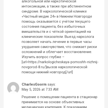
алкогольной или наркотической
интоксикации, а также при абстинентном
синдроме. В наркологической клинике
«Частный медик 24» в Нижнем Новгороде
помощь оказывается с учётом текущего
состояния пациента, без избыточных
вмешательств и с чёткой ориентацией на
клинические показатели. Выезд нарколога
позволяет начать лечение в первые часы
ухудшения самочувствия, что снижает риски
осложнений и облегчает восстановление.
Изучить вопрос глубже –
[url=https://narkologicheskaya-pomoshh-nizhnij-
novgorod-8.ru/]вызов наркологической
помощи нижний новгород[/url]
CharlesGoorm
says:
May 5, 2026 at 7:33 AM
Решение о помещении пациента в стационар
принимается на основе объективных
медицинских критериев. К показаниям