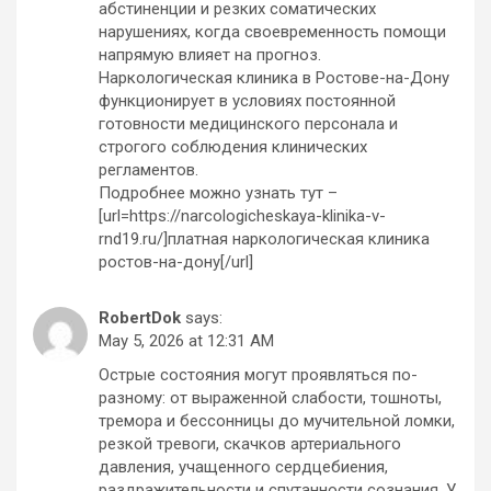
абстиненции и резких соматических
нарушениях, когда своевременность помощи
напрямую влияет на прогноз.
Наркологическая клиника в Ростове-на-Дону
функционирует в условиях постоянной
готовности медицинского персонала и
строгого соблюдения клинических
регламентов.
Подробнее можно узнать тут –
[url=https://narcologicheskaya-klinika-v-
rnd19.ru/]платная наркологическая клиника
ростов-на-дону[/url]
RobertDok
says:
May 5, 2026 at 12:31 AM
Острые состояния могут проявляться по-
разному: от выраженной слабости, тошноты,
тремора и бессонницы до мучительной ломки,
резкой тревоги, скачков артериального
давления, учащенного сердцебиения,
раздражительности и спутанности сознания. У