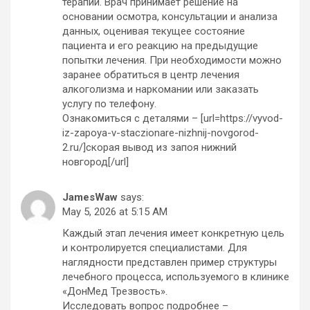
терапии. Врач принимает решение на
основании осмотра, консультации и анализа
данных, оценивая текущее состояние
пациента и его реакцию на предыдущие
попытки лечения. При необходимости можно
заранее обратиться в центр лечения
алкоголизма и наркомании или заказать
услугу по телефону.
Ознакомиться с деталями – [url=https://vyvod-
iz-zapoya-v-staczionare-nizhnij-novgorod-
2.ru/]скорая вывод из запоя нижний
новгород[/url]
JamesWaw
says:
May 5, 2026 at 5:15 AM
Каждый этап лечения имеет конкретную цель
и контролируется специалистами. Для
наглядности представлен пример структуры
лечебного процесса, используемого в клинике
«ДонМед Трезвость».
Исследовать вопрос подробнее –