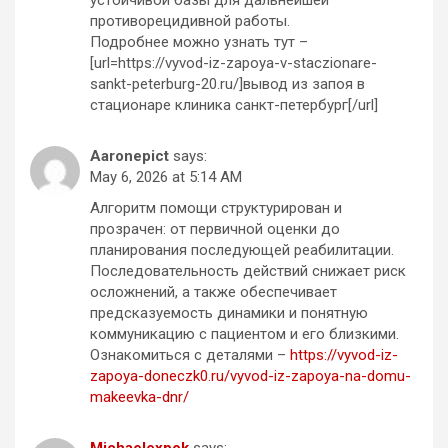
устойчивой базы для дальнейшей
противорецидивной работы.
Подробнее можно узнать тут –
[url=https://vyvod-iz-zapoya-v-staczionare-
sankt-peterburg-20.ru/]вывод из запоя в
стационаре клиника санкт-петербург[/url]
Aaronepict
says:
May 6, 2026 at 5:14 AM
Алгоритм помощи структурирован и
прозрачен: от первичной оценки до
планирования последующей реабилитации.
Последовательность действий снижает риск
осложнений, а также обеспечивает
предсказуемость динамики и понятную
коммуникацию с пациентом и его близкими.
Ознакомиться с деталями –
https://vyvod-iz-
zapoya-doneczk0.ru/vyvod-iz-zapoya-na-domu-
makeevka-dnr/