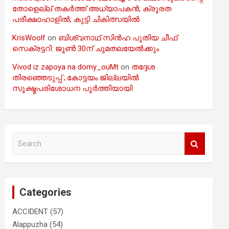
തോളെല്ല് തകർത്ത് അധ്യാപകൻ; ക്രൂരത
പരീക്ഷാഹാളിൽ; കുട്ടി ചികിത്സയിൽ
KrisWoolf
on
ബിശ്വനാഥ് സിൻഹ പുതിയ ചീഫ്
സെക്രട്ടറി: ജൂൺ 30ന് ചുമതലയേൽക്കും
Vivod iz zapoya na domy_ouMt
on
തദ്ദേശ
തിരഞ്ഞെടുപ്പ് ;.കോട്ടയം ജില്ലയിൽ
സൂക്ഷ്മപരിശോധന പൂർത്തിയായി
S
e
a
r
c
Categories
h
ACCIDENT
(57)
Alappuzha
(54)