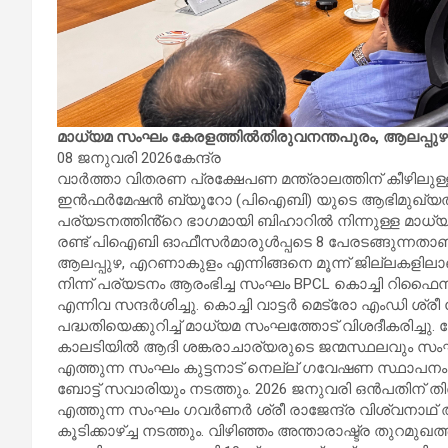
മാധ്യമ സംഘം കേരളത്തിൽതിരുവനന്തപുരം, ആലപ്പുഴ
08 ജനുവരി 2026കേന്ദ്ര
വാർത്താ വിതരണ പ്രക്ഷേപണ മന്ത്രാലത്തിന് കീഴിലുള
ഇൻഫർമേഷൻ ബ്യൂറോ (പിഐബി) യുടെ ആഭിമുഖ്യത്തിൽ
പര്യടനത്തിൻ്റെ ഭാ​ഗമായി ബിഹാറിൽ നിന്നുള്ള മാധ
രണ്ട് പിഐബി ഓഫീസർമാരുൾപ്പടെ 8 പേരടങ്ങുന്നതാണ
ആലപ്പുഴ, എറണാകുളം എന്നിങ്ങനെ മൂന്ന് ജില്ലകളി
നിന്ന് പര്യടനം ആരംഭിച്ച സംഘം BPCL കൊച്ചി റിഫൈനറി
എന്നിവ സന്ദർശിച്ചു. കൊച്ചി വാട്ടർ മെട്രോ എം‍ഡി ശ്ര
പദ്ധതി‌യെക്കുറിച്ച് മാധ്യമ സംഘത്തോട് വിശദീകരിച്ചു. 
കാലടിയിൽ ആദി ശങ്കരാചാര്യരുടെ ജന്മസ്ഥലവും സംഘ
എത്തുന്ന സംഘം കുട്ടനാട് നെല്ല് ഗവേഷണ സ്ഥാപനം സ
ബോട്ട് സവാരിയും നടത്തും. 2026 ജനുവരി ഒൻപതിന് തി
എത്തുന്ന സംഘം ​ഗവർണർ ശ്രീ രാജേന്ദ്ര വിശ്വനാഥ്
കൂടിക്കാഴ്ച്ച നടത്തും. വിഴിഞ്ഞം അന്താരാഷ്ട്ര തുറമു