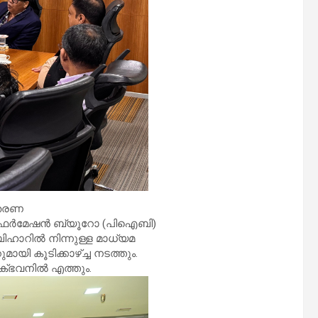
ിതരണ
് ഇൻഫർമേഷൻ ബ്യൂറോ (പിഐബി)
ബിഹാറിൽ നിന്നുള്ള മാധ്യമ
ി കൂടിക്കാഴ്ച്ച നടത്തും.
ോക്ഭവനിൽ എത്തും.