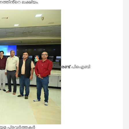
ത്തിൻ്റെ ലക്ഷ്യം.
രണ്ട്
പിഐബി
്യമ പ്രവർത്തകർ