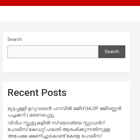
Search
Search
Recent Posts
മുട്ടപ്പള്ളി ഉറുവാലൻ പറമ്പിൽ മജീദ് (66,OP മജീദണ്ണൻ
പച്ചക്കറി ) മരണപ്പെട്ടു..
വിവിധ സ്കൂളുകളില്‍ സ്വയാശ്രയ സ്റ്റുഡന്‍റ്
പോലീസ് കേഡറ്റ് പദ്ധതി ആരംഭിക്കുന്നതിനുള്ള
അപേക്ഷ ക്ഷണിച്ചുകൊണ്ട് കേരള പോലീസ്