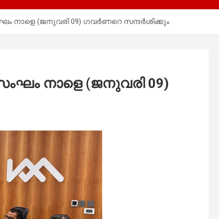
ംഘം നാളെ (ജനുവരി 09) ഗവർണറെ സന്ദർശിക്കും
 സംഘം നാളെ (ജനുവരി 09)