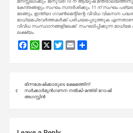
മനസ്സിലാക്കും. ജനുവരി 10 ന് ആയുഷ് മന്ത്രാലയത്തിന
കേന്ദ്രങ്ങളും സംഘം സന്ദർശിക്കും. 11 ന് സംഘം പര്യട
മടങ്ങും. ഇന്ത്യാ ഗവൺമെന്റിന്റെ വിവിധ വികസന പദ്
മാധ്യമപ്രവർത്തകർക്ക് പരിചയപ്പെടുത്തുക എന്ന
വിവിധ സംസ്ഥാനങ്ങളിലേക്ക് സംഘടിപ്പിക്കുന്ന മാധ്യമ
ലക്ഷ്യം.
F
W
X
T
E
S
a
h
wi
m
h
ce
at
tt
ail
ar
b
s
er
e
Post
o
A
ഭിന്നശേഷിക്കാരുടെ ക്ഷേമത്തിന്
navigation
o
p
സർക്കാർമുൻഗണന നൽകി-മന്ത്രി റോഷി
അഗസ്റ്റിൻ
k
p
Leave a Reply