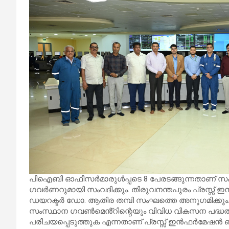
പിഐബി ഓഫീസർമാരുൾപ്പടെ 8 പേരടങ്ങുന്നതാണ് സം
ഗവർണറുമായി സംവദിക്കും. തിരുവനന്തപുരം പ്രസ്സ്
ഡയറക്ടർ ഡോ. ആതിര തമ്പി സംഘത്തെ അനുഗമിക്കും. 
സംസ്ഥാന ഗവൺമെൻ്റിന്റെയും വിവിധ വികസന പദ്ധത
പരിചയപ്പെടുത്തുക എന്നതാണ് പ്രസ്സ് ഇൻഫർമേഷൻ 