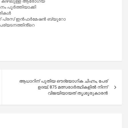
ു കീഴിലുള്ള ആ​രോ​ഗ്യ
നം പൂർത്തിയാക്കി
ധതികൾ
താണ് പ്രസ് ഇൻഫർമേഷൻ ബ്യൂറോ
 പര്യടനത്തിൻ്റെ
ആധാറിന് പുതിയ ഔദ്യോഗിക ചിഹ്നം, പേര്
ഉദയ്, 875 മത്സരാർത്ഥികളിൽ നിന്ന്
വിജയിയായത് തൃശൂരുകാരൻ