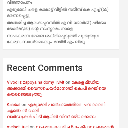
വിജ്ഞാപനം
എരുമേലി ചരള കരോട്ട് വീട്ടിൽ നജീബ് കെ എച്ച് (55)
മരണപ്പെട്ടു.
അന്തരിച്ച ആ​ല​ക്ക​പ്പ​റമ്പിൽ​ എ.​വി. ജോ​ർ​ജ് ( ഷിജോ
ജോർജ് ,50) ന്റെ സംസ്കാരം നാളെ
സഹകരണ മേഖല ശക്തിപ്പെടുത്തി പുതുയുഗ
കേരളം സാധ്യമാക്കും: മന്ത്രി എം ലിജു
Recent Comments
Vivod iz zapoya na domy_ivMt
on
കേരള മീഡിയ
അക്കാദമി വൈസ്ചെയർമാനായി കെ.പി റെജിയെ
തെരഞ്ഞെടുത്തു
Kalebal
on
എരുമേലി പഞ്ചായത്തിലെ പമ്പാവാലി
,ഏഞ്ചൽ വാലി
വാർഡുകൾ പി ടി ആറിൽ നിന്ന് ഒഴിവാക്കണം
melbet_iuel
on
സംശയം ചോദിച്ച 5-ാം ക്ലാസുകാരന്റെ