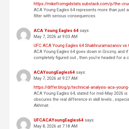
https://mikefromgidstats.substack.com/p/the-cr
ACA Young Eagles 64 represents more than just ano
filter with serious consequences.
ACA Young Eagles 64
says:
May 7, 2026 at 9:03 AM
UFC ACA Young Eagles 64 Shakhruramazanov vs 
ACA Young Eagles 64 goes down in Grozny, and if 
completely figured out , then you’re headed for a c
ACAYoungEagles64
says:
May 7, 2026 at 9:27 AM
https://differ.blog/p/technical-analysis-aca-youn
ACA Young Eagles 64, slated for mid-May 2026 is a
obscures the real difference in skill levels , espe
Akhmat .
UFCACAYoungEagles64
says:
May 8, 2026 at 7:18 AM