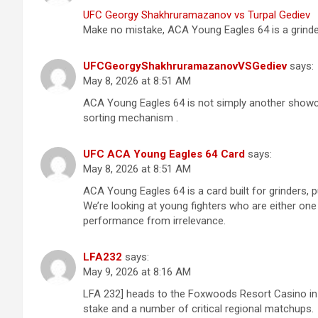
UFC Georgy Shakhruramazanov vs Turpal Gediev
Make no mistake, ACA Young Eagles 64 is a grinder
UFCGeorgyShakhruramazanovVSGediev
says:
May 8, 2026 at 8:51 AM
ACA Young Eagles 64 is not simply another showcas
sorting mechanism .
UFC ACA Young Eagles 64 Card
says:
May 8, 2026 at 8:51 AM
ACA Young Eagles 64 is a card built for grinders, 
We’re looking at young fighters who are either one
performance from irrelevance.
LFA232
says:
May 9, 2026 at 8:16 AM
LFA 232] heads to the Foxwoods Resort Casino in 
stake and a number of critical regional matchups.