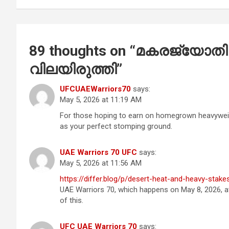
89 thoughts on “
മകരജ്യോതി 
വിലയിരുത്തി
”
UFCUAEWarriors70
says:
May 5, 2026 at 11:19 AM
For those hoping to earn on homegrown heavyweig
as your perfect stomping ground.
UAE Warriors 70 UFC
says:
May 5, 2026 at 11:56 AM
https://differ.blog/p/desert-heat-and-heavy-stak
UAE Warriors 70, which happens on May 8, 2026, a
of this.
UFC UAE Warriors 70
says: