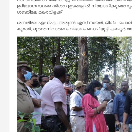
ഉദ്യോഗസ്ഥരെ ദര്‍ശന ഇടങ്ങളില്‍ നിയോഗിക്കുമെന്നും ജ
ശബരിമല മകരവിളക്ക്.
ശബരിമല എഡിഎം അരുണ്‍ എസ് നായര്‍, ജില്ല പൊലിസ് 
കുമാര്‍, ദുരന്തനിവാരണം വിഭാഗം ഡെപ്യൂട്ടി കലക്ടര്‍ ആര