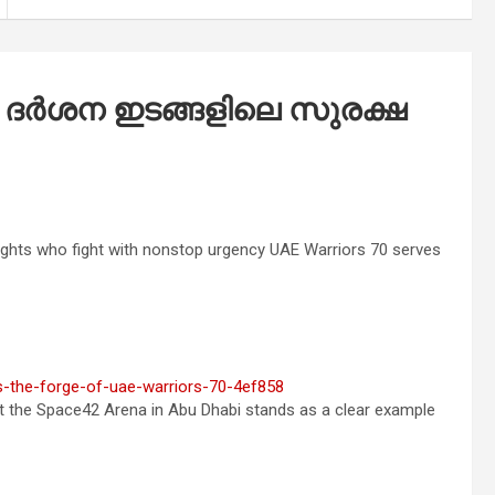
ദര്‍ശന ഇടങ്ങളിലെ സുരക്ഷ
hts who fight with nonstop urgency UAE Warriors 70 serves
es-the-forge-of-uae-warriors-70-4ef858
t the Space42 Arena in Abu Dhabi stands as a clear example