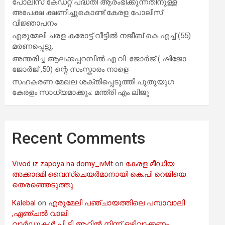
പോലീസ് കേഡറ്റ് പദ്ധതി ആരംഭിക്കുന്നതിനുള്ള
അപേക്ഷ ക്ഷണിച്ചുകൊണ്ട് കേരള പോലീസ്
വിജ്ഞാപനം
എരുമേലി ചരള കരോട്ട് വീട്ടിൽ നജീബ് കെ എച്ച് (55)
മരണപ്പെട്ടു.
അന്തരിച്ച ആ​ല​ക്ക​പ്പ​റമ്പിൽ​ എ.​വി. ജോ​ർ​ജ് ( ഷിജോ
ജോർജ് ,50) ന്റെ സംസ്കാരം നാളെ
സഹകരണ മേഖല ശക്തിപ്പെടുത്തി പുതുയുഗ
കേരളം സാധ്യമാക്കും: മന്ത്രി എം ലിജു
Recent Comments
Vivod iz zapoya na domy_ivMt
on
കേരള മീഡിയ
അക്കാദമി വൈസ്ചെയർമാനായി കെ.പി റെജിയെ
തെരഞ്ഞെടുത്തു
Kalebal
on
എരുമേലി പഞ്ചായത്തിലെ പമ്പാവാലി
,ഏഞ്ചൽ വാലി
വാർഡുകൾ പി ടി ആറിൽ നിന്ന് ഒഴിവാക്കണം