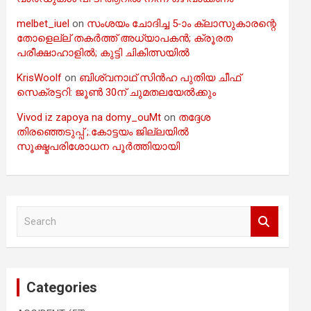
melbet_iuel
on
സംശയം ചോദിച്ച 5-ാം ക്ലാസുകാരന്റെ
തോളെല്ല് തകർത്ത് അധ്യാപകൻ; ക്രൂരത
പരീക്ഷാഹാളിൽ; കുട്ടി ചികിത്സയിൽ
KrisWoolf
on
ബിശ്വനാഥ് സിൻഹ പുതിയ ചീഫ്
സെക്രട്ടറി: ജൂൺ 30ന് ചുമതലയേൽക്കും
Vivod iz zapoya na domy_ouMt
on
തദ്ദേശ
തിരഞ്ഞെടുപ്പ് ;.കോട്ടയം ജില്ലയിൽ
സൂക്ഷ്മപരിശോധന പൂർത്തിയായി
S
e
a
r
c
Categories
h