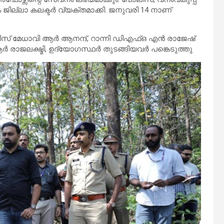
ില്ലാ കലക്ടര്‍ വ്യക്തമാക്കി. ജനുവരി 14 നാണ്
മേധാവി ആര്‍ ആനന്ദ്, റാന്നി ഡിഎഫ്ഒ എന്‍ രാജേഷ്
്‍ രാജലക്ഷ്മി, ഉദ്യോഗസ്ഥര്‍ തുടങ്ങിയവര്‍ പങ്കെടുത്തു