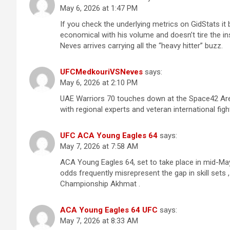
May 6, 2026 at 1:47 PM
If you check the underlying metrics on GidStats it
economical with his volume and doesn’t tire the ins
Neves arrives carrying all the “heavy hitter” buzz.
UFCMedkouriVSNeves
says:
May 6, 2026 at 2:10 PM
UAE Warriors 70 touches down at the Space42 Aren
with regional experts and veteran international fig
UFC ACA Young Eagles 64
says:
May 7, 2026 at 7:58 AM
ACA Young Eagles 64, set to take place in mid-May
odds frequently misrepresent the gap in skill sets 
Championship Akhmat .
ACA Young Eagles 64 UFC
says:
May 7, 2026 at 8:33 AM