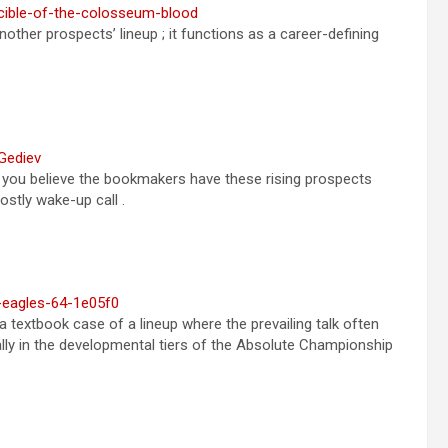
ucible-of-the-colosseum-blood
ther prospects’ lineup ; it functions as a career-defining
Gediev
you believe the bookmakers have these rising prospects
ostly wake-up call .
g-eagles-64-1e05f0
 textbook case of a lineup where the prevailing talk often
cially in the developmental tiers of the Absolute Championship