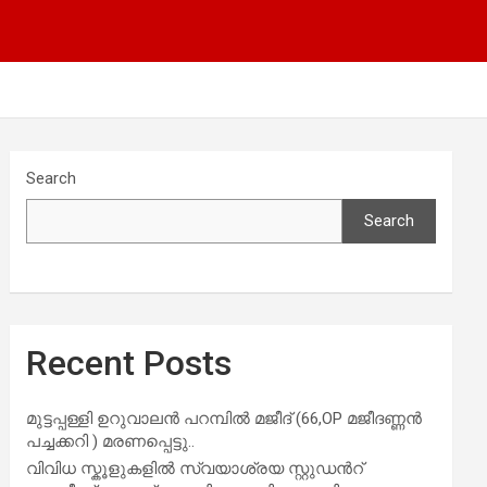
Search
Search
Recent Posts
മുട്ടപ്പള്ളി ഉറുവാലൻ പറമ്പിൽ മജീദ് (66,OP മജീദണ്ണൻ
പച്ചക്കറി ) മരണപ്പെട്ടു..
വിവിധ സ്കൂളുകളില്‍ സ്വയാശ്രയ സ്റ്റുഡന്‍റ്