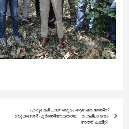
എരുമേലി ചന്ദനക്കുടം ആഘോഷത്തിന്
ഒരുക്കങ്ങൾ പൂർത്തിയായതായി മഹല്ലാ ജമാ
അത്ത് കമ്മിറ്റി