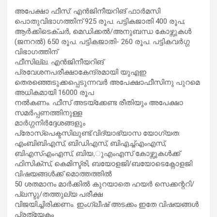
അപേക്ഷാ ഫീസ്: എന്‍ജിനീയറിങ് ഫാര്‍മസി
പൊതുവിഭാഗത്തിന് 925 രൂപ. പട്ടികജാതി 400 രൂപ;
ആര്‍ക്കിടെക്ചര്‍, മെഡിക്കല്‍/അനുബന്ധ കോഴ്സുകള്‍
(ജനറല്‍) 650 രൂപ. പട്ടികജാതി- 260 രൂപ. പട്ടികവര്‍ഗ്ഗ
വിഭാഗത്തിന്
ഫീസില്ല. എന്‍ജിനീയറിങ്
പ്രവേശനപരീക്ഷാകേന്ദ്രമായി യുഎഇ
തെരഞ്ഞെടുക്കപ്പെടുന്നവര്‍ അപേക്ഷാഫീസിനു പുറമെ
അധികമായി 16000 രൂപ
നല്‍കണം. ഫീസ് അടയ്‌ക്കേണ്ട രീതിയും അപേക്ഷാ
സമര്‍പ്പണത്തിനുള്ള
മാര്‍ഗ്ഗനിര്‍ദ്ദേശങ്ങളും
പ്രോസ്പെക്ടസിലുണ്ട്.വിദ്യാഭ്യാസ യോഗ്യത:
എംബിബിഎസ്, ബിഡിഎസ്, ബിഎച്ച്എംഎസ്,
ബിഎസ്എംഎസ്, ബിയ,ുഎംഎസ് കോഴ്സുകള്‍ക്ക്
ഫിസിക്സ്, കെമിസ്ട്രി, ബയോളജി/ബയോടെക്നോളജി
വിഷയങ്ങള്‍ക്ക് മൊത്തത്തില്‍
50 ശതമാനം മാര്‍ക്കില്‍ കുറയാതെ ഹയര്‍ സെക്കന്ററി/
പ്ലസ്ടു/തത്തുല്യ പരീക്ഷ
വിജയിച്ചിരിക്കണം. ഇംഗ്ലീഷ് അടക്കം ഇതേ വിഷയങ്ങള്‍
പ്രത്യേകം