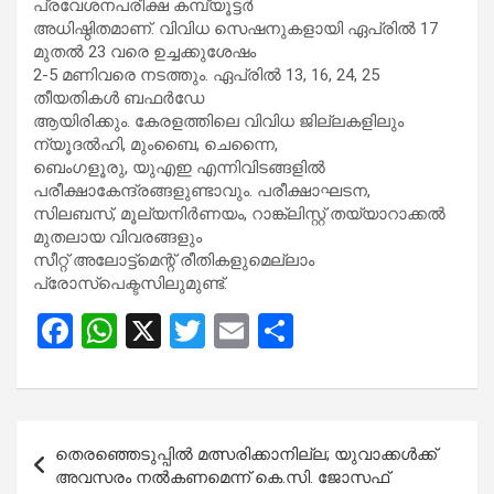
പ്രവേശനപരീക്ഷ കമ്പ്യൂട്ടര്‍
അധിഷ്ഠിതമാണ്. വിവിധ സെഷനുകളായി ഏപ്രില്‍ 17
മുതല്‍ 23 വരെ ഉച്ചക്കുശേഷം
2-5 മണിവരെ നടത്തും. ഏപ്രില്‍ 13, 16, 24, 25
തീയതികള്‍ ബഫര്‍ഡേ
ആയിരിക്കും. കേരളത്തിലെ വിവിധ ജില്ലകളിലും
ന്യൂദല്‍ഹി, മുംബൈ, ചെന്നൈ,
ബെംഗളൂരു, യുഎഇ എന്നിവിടങ്ങളില്‍
പരീക്ഷാകേന്ദ്രങ്ങളുണ്ടാവും. പരീക്ഷാഘടന,
സിലബസ്, മൂല്യനിര്‍ണയം, റാങ്ക്ലിസ്റ്റ് തയ്യാറാക്കല്‍
മുതലായ വിവരങ്ങളും
സീറ്റ് അലോട്ട്മെന്റ് രീതികളുമെല്ലാം
പ്രോസ്പെക്ടസിലുമുണ്ട്.
F
W
X
T
E
S
a
h
wi
m
h
ce
at
tt
ail
ar
b
s
er
e
Post
തെരഞ്ഞെടുപ്പിൽ മത്സരിക്കാനില്ല; യുവാക്കൾക്ക്
o
A
navigation
അവസരം നൽകണമെന്ന് കെ.സി. ജോസഫ്