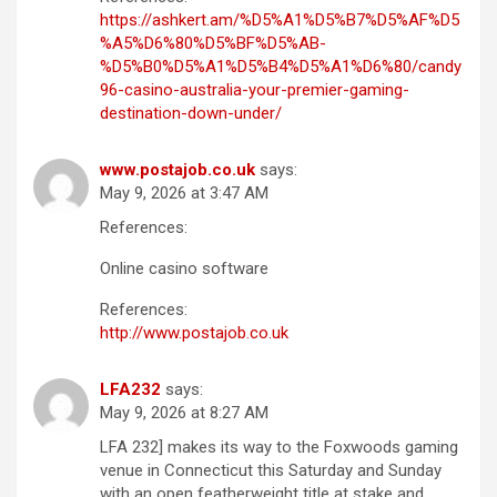
https://ashkert.am/%D5%A1%D5%B7%D5%AF%D5
%A5%D6%80%D5%BF%D5%AB-
%D5%B0%D5%A1%D5%B4%D5%A1%D6%80/candy
96-casino-australia-your-premier-gaming-
destination-down-under/
www.postajob.co.uk
says:
May 9, 2026 at 3:47 AM
References:
Online casino software
References:
http://www.postajob.co.uk
LFA232
says:
May 9, 2026 at 8:27 AM
LFA 232] makes its way to the Foxwoods gaming
venue in Connecticut this Saturday and Sunday
with an open featherweight title at stake and