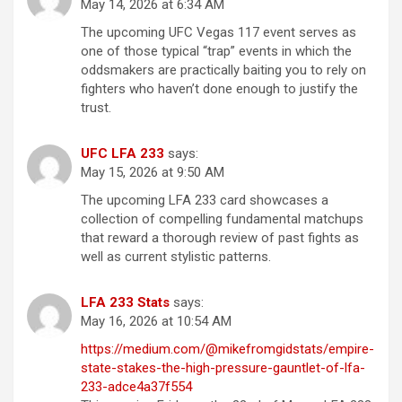
May 14, 2026 at 6:34 AM
The upcoming UFC Vegas 117 event serves as
one of those typical “trap” events in which the
oddsmakers are practically baiting you to rely on
fighters who haven’t done enough to justify the
trust.
UFC LFA 233
says:
May 15, 2026 at 9:50 AM
The upcoming LFA 233 card showcases a
collection of compelling fundamental matchups
that reward a thorough review of past fights as
well as current stylistic patterns.
LFA 233 Stats
says:
May 16, 2026 at 10:54 AM
https://medium.com/@mikefromgidstats/empire-
state-stakes-the-high-pressure-gauntlet-of-lfa-
233-adce4a37f554