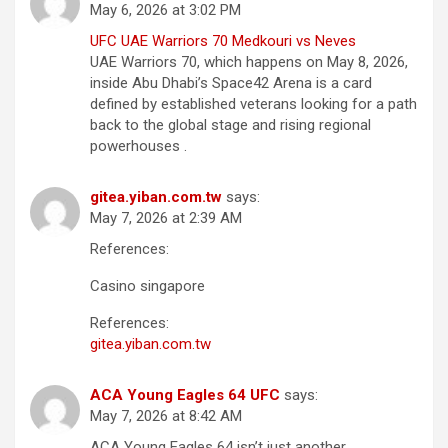
May 6, 2026 at 3:02 PM
UFC UAE Warriors 70 Medkouri vs Neves
UAE Warriors 70, which happens on May 8, 2026,
inside Abu Dhabi’s Space42 Arena is a card
defined by established veterans looking for a path
back to the global stage and rising regional
powerhouses .
gitea.yiban.com.tw
says:
May 7, 2026 at 2:39 AM
References:
Casino singapore
References:
gitea.yiban.com.tw
ACA Young Eagles 64 UFC
says:
May 7, 2026 at 8:42 AM
ACA Young Eagles 64 isn’t just another