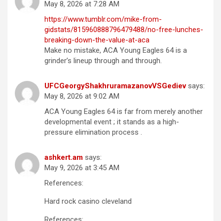
May 8, 2026 at 7:28 AM
https://www.tumblr.com/mike-from-
gidstats/815960888796479488/no-free-lunches-
breaking-down-the-value-at-aca
Make no mistake, ACA Young Eagles 64 is a
grinder’s lineup through and through.
UFCGeorgyShakhruramazanovVSGediev
says:
May 8, 2026 at 9:02 AM
ACA Young Eagles 64 is far from merely another
developmental event ; it stands as a high-
pressure elimination process .
ashkert.am
says:
May 9, 2026 at 3:45 AM
References:
Hard rock casino cleveland
References: