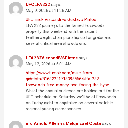
UFCLFA232
says:
May 9, 2026 at 11:26 AM
UFC Erick Viscondi vs Gustavo Pintos
LFA 232 journeys to the famed Foxwoods
property this weekend with the vacant
featherweight championship up for grabs and
several critical area showdowns.
LFA232ViscondiVSPintos
says:
May 12, 2026 at 6:01 AM
https://www.tumblr.com/mike-from-
gidstats/816322217183985664/lfa-232-
foxwoods-free-money-and-fading-the-hype
Whilst the casual audience are holding out for the
UFC schedule on Saturday, we’ll be at Foxwoods
on Friday night to capitalize on several notable
regional pricing discrepancies.
ufc Arnold Allen vs Melquizael Costa
says: