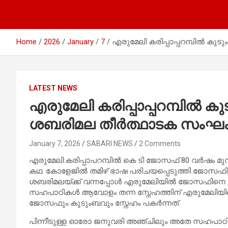
Home
2026
January
7
എരുമേലി കരിപ്പാപ്പറമ്പിൽ കുട
LATEST NEWS
എരുമേലി കരിപ്പാപ്പറമ്പിൽ കുട
ശബരിമല തീർത്ഥാടക സംഘ
January 7, 2026
SABARI NEWS
2 Comments
എരുമേലി:കരിപ്പാപറമ്പിൽ കെ ടി ജോസഫ് 80 വർഷം മുമ്പ്
കഥ. കോളേജിൽ തമിഴ് ഭാഷ പരിചയപ്പെടുത്തി ജോസഫിന്
ശബരിമലയ്ക്ക് വന്നപ്പോൾ എരുമേലിയിൽ ജോസഫിനെ കാണാൻ 
സഹപാഠികൾ ആവോളം തന്ന സ്നേഹത്തിന് എരുമേലിയിലെ 
ജോസഫും കുടുംബവും സ്നേഹം പകർന്നത്.
പിന്നീടുള്ള ഓരോ ജനുവരി അഞ്ചിലും അതേ സഹപാഠി