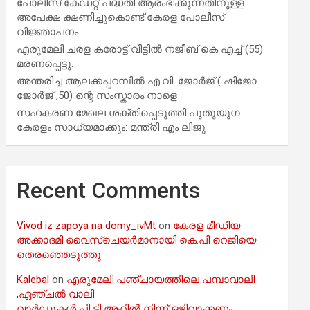
പോലീസ് കേഡറ്റ് പദ്ധതി ആരംഭിക്കുന്നതിനുള്ള
അപേക്ഷ ക്ഷണിച്ചുകൊണ്ട് കേരള പോലീസ്
വിജ്ഞാപനം
എരുമേലി ചരള കരോട്ട് വീട്ടിൽ നജീബ് കെ എച്ച് (55)
മരണപ്പെട്ടു.
അന്തരിച്ച ആ​ല​ക്ക​പ്പ​റമ്പിൽ​ എ.​വി. ജോ​ർ​ജ് ( ഷിജോ
ജോർജ് ,50) ന്റെ സംസ്കാരം നാളെ
സഹകരണ മേഖല ശക്തിപ്പെടുത്തി പുതുയുഗ
കേരളം സാധ്യമാക്കും: മന്ത്രി എം ലിജു
Recent Comments
Vivod iz zapoya na domy_ivMt
on
കേരള മീഡിയ
അക്കാദമി വൈസ്ചെയർമാനായി കെ.പി റെജിയെ
തെരഞ്ഞെടുത്തു
Kalebal
on
എരുമേലി പഞ്ചായത്തിലെ പമ്പാവാലി
,ഏഞ്ചൽ വാലി
വാർഡുകൾ പി ടി ആറിൽ നിന്ന് ഒഴിവാക്കണം