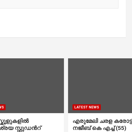
WS
LATEST NEWS
കൂളുകളില്‍
എരുമേലി ചരള കരോട്ട് 
രയ സ്റ്റുഡന്‍റ്
നജീബ് കെ എച്ച് (55)