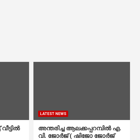
LATEST NEWS
വീട്ടിൽ
അന്തരിച്ച ആ​ല​ക്ക​പ്പ​റമ്പിൽ​ എ.​
വി. ജോ​ർ​ജ് ( ഷിജോ ജോർജ്