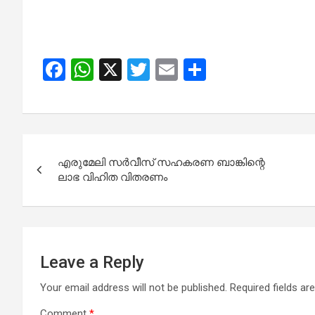
F
W
X
T
E
S
a
h
wi
m
h
ce
at
tt
ail
ar
b
s
er
e
Post
o
A
എരുമേലി സർവീസ് സഹകരണ ബാങ്കിന്റെ
navigation
o
p
ലാഭ വിഹിത വിതരണം
k
p
Leave a Reply
Your email address will not be published.
Required fields a
Comment
*