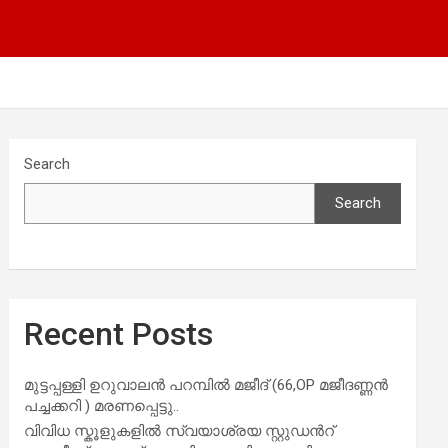
Search
Search
Recent Posts
മുട്ടപ്പള്ളി ഉറുവാലൻ പറമ്പിൽ മജീദ് (66,OP മജീദണ്ണൻ
പച്ചക്കറി ) മരണപ്പെട്ടു..
വിവിധ സ്കൂളുകളില്‍ സ്വയാശ്രയ സ്റ്റുഡന്‍റ്