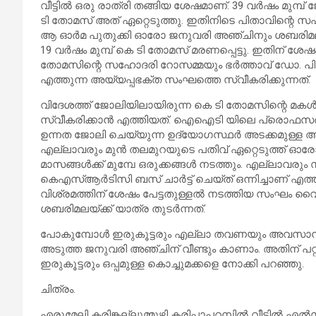
വീട്ടിൽ ഒരു രാത്രി തങ്ങിയ ശേഷമാണ്. 39 വർഷം മുമ്പ്
ടി തോമസ് അത് ഏറ്റെടുത്തു. ഇതിനിടെ പിതാവിന്റെ സ
ആ ഓർമ പുതുക്കി ഓരോ ജനുവരി അഞ്ചിനും ശബരിമല ദർ
19 വർഷം മുമ്പ് കെ ടി തോമസ് മരണപ്പെട്ടു. ഇതിന്
തോമസിന്റെ സഹോദരി റോസമ്മയും ഭർത്താവ് ഡോ. പി 
എത്തുന്ന അയ്യപ്പഭക്ത സംഘത്തെ സ്വീകരിക്കുന്നത്.
വിദേശത്ത് ജോലിയിലായിരുന്ന കെ ടി തോമസിന്റെ മകൾ
സ്വീകരിക്കാൻ എത്തിയത്. ഐഐടി യിലെ പ്രൊഫസർ ഉൾ
ഉന്നത ജോലി ചെയ്യുന്ന ഉദ്യോഗസ്ഥർ അടക്കമുള്ള 
എല്ലാവരും മുൻ തലമുറയുടെ പതിവ് ഏറ്റെടുത്ത് ഓരോ
മാസങ്ങൾക്ക് മുമ്പേ ഒരുക്കങ്ങൾ നടത്തും. എല്ലാവരും
കെഎസ്ആർടിസി ബസ് ചാർട്ട് ചെയ്ത് ഒന്നിച്ചാണ് എത്തി
വിശ്രമത്തിന് ശേഷം പേട്ടതുള്ളൽ നടത്തിയ സംഘം വൈക
ശബരിമലയ്ക്ക് യാത്ര തുടർന്നത്.
പോകുമ്പോൾ ഇരുകൂട്ടരും എല്ലാ തവണയും അവസാനം
അടുത്ത ജനുവരി അഞ്ചിന് വീണ്ടും കാണാം. അതിന് പറ്
ഇരുകൂട്ടരും ഒപ്പമുള്ള കൊച്ചുമക്കളെ നോക്കി പറഞ്ഞു.
ചിത്രം.
എരുമേലി കരിങ്കല്ലുമ്മുഴി കരിപ്പാപറമ്പിൽ വീട്ടിൽ 