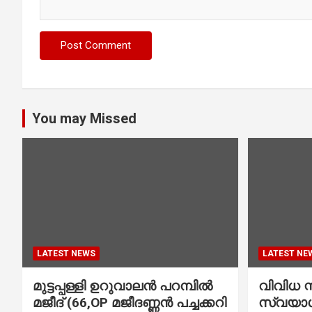
You may Missed
LATEST NEWS
LATEST NE
മുട്ടപ്പള്ളി ഉറുവാലൻ പറമ്പിൽ
വിവിധ സ്
മജീദ് (66,OP മജീദണ്ണൻ പച്ചക്കറി
സ്വയാശ്