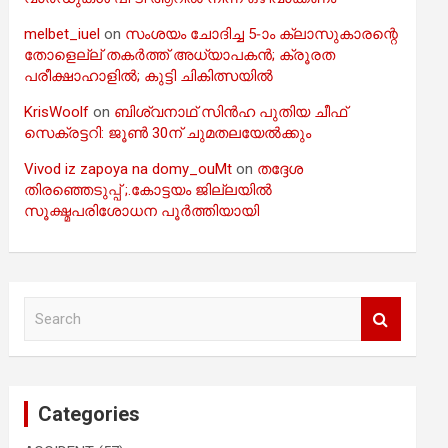
melbet_iuel
on
സംശയം ചോദിച്ച 5-ാം ക്ലാസുകാരന്റെ
തോളെല്ല് തകർത്ത് അധ്യാപകൻ; ക്രൂരത
പരീക്ഷാഹാളിൽ; കുട്ടി ചികിത്സയിൽ
KrisWoolf
on
ബിശ്വനാഥ് സിൻഹ പുതിയ ചീഫ്
സെക്രട്ടറി: ജൂൺ 30ന് ചുമതലയേൽക്കും
Vivod iz zapoya na domy_ouMt
on
തദ്ദേശ
തിരഞ്ഞെടുപ്പ് ;.കോട്ടയം ജില്ലയിൽ
സൂക്ഷ്മപരിശോധന പൂർത്തിയായി
S
e
a
r
c
Categories
h