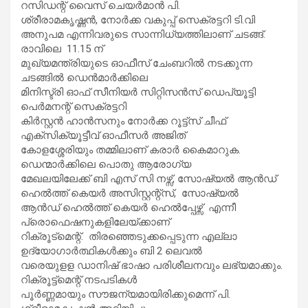
റസിഡന്റ് വൈസ് ചെയർമാൻ പി.
ശ്രീരാമകൃഷ്ണൻ, നോർക്ക വകുപ്പ് സെക്രട്ടറി ടി.വി
അനുപമ എന്നിവരുടെ സാന്നിധ്യത്തിലാണ് ചടങ്ങ്.
രാവിലെ 11.15 ന്
മുഖ്യമന്ത്രിയുടെ ഓഫീസ് ചേംബറിൽ നടക്കുന്ന
ചടങ്ങിൽ ഡെൻമാർക്കിലെ
മിനിസ്ട്രി ഓഫ് സീനിയർ സിറ്റിസൻസ് ഡെപ്യൂട്ടി
പെർമനന്റ് സെക്രട്ടറി
കിർസ്റ്റൻ ഹാൻസനും നോർക്ക റൂട്ട്‌സ് ചീഫ്
എക്‌സിക്യൂട്ടീവ് ഓഫീസർ അജിത്
കോളശ്ശേരിയും തമ്മിലാണ് കരാർ കൈമാറുക.
ഡെന്മാർക്കിലെ പൊതു ആരോഗ്യ
മേഖലയിലേക്ക് ബി എസ് സി നഴ്സ്, സോഷ്യൽ ആൻഡ്
ഹെൽത്ത് കെയർ അസിസ്റ്റന്റ്‌സ്, സോഷ്യൽ
ആൻഡ് ഹെൽത്ത് കെയർ ഹെൽപ്പേഴ്സ് എന്നീ
പ്രൊഫെഷനുകളിലേയ്ക്കാണ്
റിക്രൂട്‌മെന്റ്. തിരഞ്ഞെടുക്കപ്പെടുന്ന എല്ലാ
ഉദ്യോഗാർത്ഥികൾക്കും ബി 2 ലെവൽ
വരെയുളള ഡാനിഷ് ഭാഷാ പരിശീലനവും ലഭ്യമാക്കും.
റിക്രൂട്ട്മെന്റ് നടപടികൾ
പൂർണ്ണമായും സൗജന്യമായിരിക്കുമെന്ന് പി.