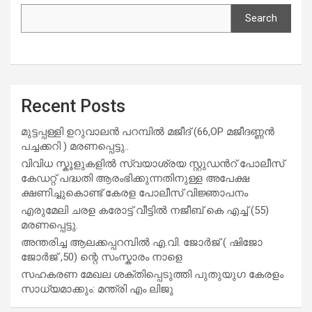
Search
Recent Posts
മുട്ടപ്പള്ളി ഉറുവാലൻ പറമ്പിൽ മജീദ് (66,OP മജീദണ്ണൻ
പച്ചക്കറി ) മരണപ്പെട്ടു..
വിവിധ സ്കൂളുകളില്‍ സ്വയാശ്രയ സ്റ്റുഡന്‍റ് പോലീസ്
കേഡറ്റ് പദ്ധതി ആരംഭിക്കുന്നതിനുള്ള അപേക്ഷ
ക്ഷണിച്ചുകൊണ്ട് കേരള പോലീസ് വിജ്ഞാപനം
എരുമേലി ചരള കരോട്ട് വീട്ടിൽ നജീബ് കെ എച്ച് (55)
മരണപ്പെട്ടു.
അന്തരിച്ച ആ​ല​ക്ക​പ്പ​റമ്പിൽ​ എ.​വി. ജോ​ർ​ജ് ( ഷിജോ
ജോർജ് ,50) ന്റെ സംസ്കാരം നാളെ
സഹകരണ മേഖല ശക്തിപ്പെടുത്തി പുതുയുഗ കേരളം
സാധ്യമാക്കും: മന്ത്രി എം ലിജു