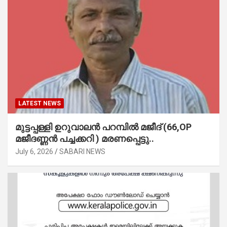
LATEST NEWS
മുട്ടപ്പള്ളി ഉറുവാലൻ പറമ്പിൽ മജീദ് (66,OP
മജീദണ്ണൻ പച്ചക്കറി ) മരണപ്പെട്ടു..
July 6, 2026
SABARI NEWS