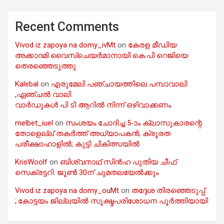
Recent Comments
Vivod iz zapoya na domy_ivMt
on
കേരള മീഡിയ
അക്കാദമി വൈസ്ചെയർമാനായി കെ.പി റെജിയെ
തെരഞ്ഞെടുത്തു
Kalebal
on
എരുമേലി പഞ്ചായത്തിലെ പമ്പാവാലി
,ഏഞ്ചൽ വാലി
വാർഡുകൾ പി ടി ആറിൽ നിന്ന് ഒഴിവാക്കണം
melbet_iuel
on
സംശയം ചോദിച്ച 5-ാം ക്ലാസുകാരന്റെ
തോളെല്ല് തകർത്ത് അധ്യാപകൻ; ക്രൂരത
പരീക്ഷാഹാളിൽ; കുട്ടി ചികിത്സയിൽ
KrisWoolf
on
ബിശ്വനാഥ് സിൻഹ പുതിയ ചീഫ്
സെക്രട്ടറി: ജൂൺ 30ന് ചുമതലയേൽക്കും
Vivod iz zapoya na domy_ouMt
on
തദ്ദേശ തിരഞ്ഞെടുപ്പ്
;.കോട്ടയം ജില്ലയിൽ സൂക്ഷ്മപരിശോധന പൂർത്തിയായി