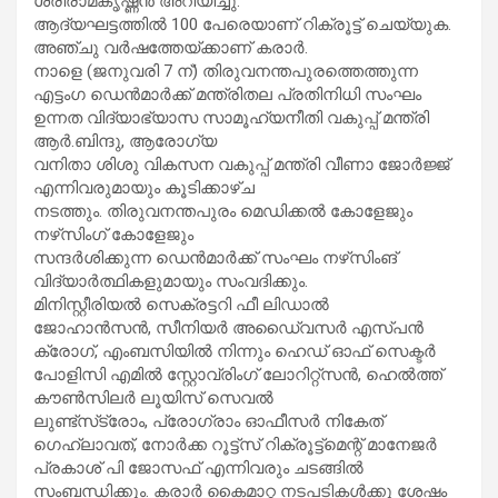
ശ്രീരാമകൃഷ്ണൻ അറിയിച്ചു.
ആദ്യഘട്ടത്തിൽ 100 പേരെയാണ് റിക്രൂട്ട് ചെയ്യുക.
അഞ്ചു വർഷത്തേയ്ക്കാണ് കരാർ.
നാളെ (ജനുവരി 7 ന്) തിരുവനന്തപുരത്തെത്തുന്ന
എട്ടംഗ ഡെൻമാർക്ക് മന്ത്രിതല പ്രതിനിധി സംഘം
ഉന്നത വിദ്യാഭ്യാസ സാമൂഹ്യനീതി വകുപ്പ് മന്ത്രി
ആർ.ബിന്ദു, ആരോഗ്യ
വനിതാ ശിശു വികസന വകുപ്പ് മന്ത്രി വീണാ ജോർജ്ജ്
എന്നിവരുമായും കൂടിക്കാഴ്ച
നടത്തും. തിരുവനന്തപുരം മെഡിക്കൽ കോളേജും
നഴ്‌സിംഗ് കോളേജും
സന്ദർശിക്കുന്ന ഡെൻമാർക്ക് സംഘം നഴ്‌സിംങ്
വിദ്യാർത്ഥികളുമായും സംവദിക്കും.
മിനിസ്റ്റീരിയൽ സെക്രട്ടറി ഫീ ലിഡാൽ
ജോഹാൻസൻ, സീനിയർ അഡൈ്വസർ എസ്പൻ
ക്രോഗ്, എംബസിയിൽ നിന്നും ഹെഡ് ഓഫ് സെക്ടർ
പോളിസി എമിൽ സ്റ്റോവ്രിംഗ് ലോറിറ്റ്‌സൻ, ഹെൽത്ത്
കൗൺസിലർ ലൂയിസ് സെവൽ
ലുണ്ട്‌സ്‌ട്രോം, പ്രോഗ്രാം ഓഫീസർ നികേത്
ഗെഹ്ലാവത്, നോർക്ക റൂട്ട്‌സ് റിക്രൂട്ട്‌മെന്റ് മാനേജർ
പ്രകാശ് പി ജോസഫ് എന്നിവരും ചടങ്ങിൽ
സംബന്ധിക്കും. കരാർ കൈമാറ്റ നടപടികൾക്കു ശേഷം