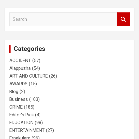
S
e
a
r
c
Categories
h
ACCIDENT
(57)
Alappuzha
(54)
ART AND CULTURE
(26)
AWARDS
(15)
Blog
(2)
Business
(103)
CRIME
(185)
Editor's Pick
(4)
EDUCATION
(98)
ENTERTAINMENT
(27)
Ernakulam
(96)