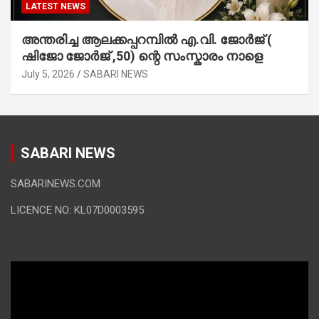
LATEST NEWS
അന്തരിച്ച ആ​ല​ക്ക​പ്പ​റമ്പിൽ​ എ.​വി. ജോ​ർ​ജ് (
ഷിജോ ജോർജ് ,50) ന്റെ സംസ്കാരം നാളെ
July 5, 2026
SABARI NEWS
SABARI NEWS
SABARINEWS.COM
LICENCE NO: KL07D0003595