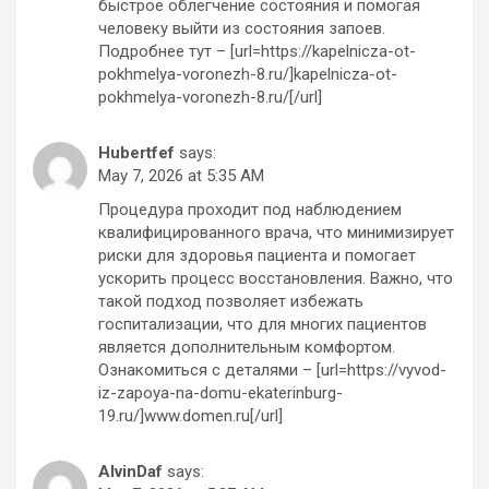
быстрое облегчение состояния и помогая
человеку выйти из состояния запоев.
Подробнее тут – [url=https://kapelnicza-ot-
pokhmelya-voronezh-8.ru/]kapelnicza-ot-
pokhmelya-voronezh-8.ru/[/url]
Hubertfef
says:
May 7, 2026 at 5:35 AM
Процедура проходит под наблюдением
квалифицированного врача, что минимизирует
риски для здоровья пациента и помогает
ускорить процесс восстановления. Важно, что
такой подход позволяет избежать
госпитализации, что для многих пациентов
является дополнительным комфортом.
Ознакомиться с деталями – [url=https://vyvod-
iz-zapoya-na-domu-ekaterinburg-
19.ru/]www.domen.ru[/url]
AlvinDaf
says: