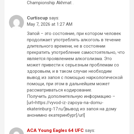
Championship Akhmat .
Curtiscup
says:
May 7, 2026 at 1:27 AM
Запой – это состояние, при котором человек
продолжает употреблять алкоголь в течение
длительного времени, не в состоянии
прекратить употребление самостоятельно, что
является проявлением алкоголизма. Это
может привести к серьезным проблемам со
здоровьем, и в таком случае необходим
вывод из запоя с помощью наркологической
помощи, при этом в дальнейшем может
рассматриваться кодирование.
Получить дополнительную информацию –
[url=https://vyvod-iz-zapoya-na-domu-
ekaterinburg-17.ru/]вывод из запоя на дому
анонимно екатеринбург[/url]
ACA Young Eagles 64 UFC
says: