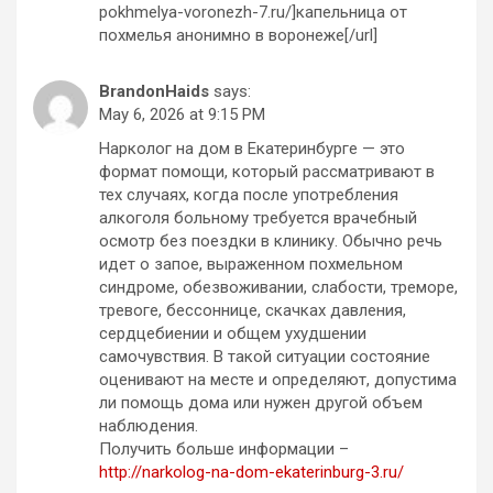
pokhmelya-voronezh-7.ru/]капельница от
похмелья анонимно в воронеже[/url]
BrandonHaids
says:
May 6, 2026 at 9:15 PM
Нарколог на дом в Екатеринбурге — это
формат помощи, который рассматривают в
тех случаях, когда после употребления
алкоголя больному требуется врачебный
осмотр без поездки в клинику. Обычно речь
идет о запое, выраженном похмельном
синдроме, обезвоживании, слабости, треморе,
тревоге, бессоннице, скачках давления,
сердцебиении и общем ухудшении
самочувствия. В такой ситуации состояние
оценивают на месте и определяют, допустима
ли помощь дома или нужен другой объем
наблюдения.
Получить больше информации –
http://narkolog-na-dom-ekaterinburg-3.ru/