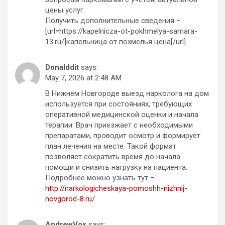
цены услуг.
Получить дополнительные сведения –
[url=https://kapelnicza-ot-pokhmelya-samara-
13.ru/]капельница от похмелья цена[/url]
Donalddit
says:
May 7, 2026 at 2:48 AM
В Нижнем Новгороде выезд нарколога на дом
используется при состояниях, требующих
оперативной медицинской оценки и начала
терапии. Врач приезжает с необходимыми
препаратами, проводит осмотр и формирует
план лечения на месте. Такой формат
позволяет сократить время до начала
помощи и снизить нагрузку на пациента.
Подробнее можно узнать тут –
http://narkologicheskaya-pomoshh-nizhnij-
novgorod-8.ru/
AndrewVox
says: