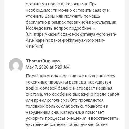
организма после алкоголизма. При
необходимости можно оставить заявку и
уточнить цены или получить помощь
бесплатно в рамках первичной консультации.
Исследовать вопрос подробнее –
[url=https://kapelnicza-ot-pokhmelya-voronezh-
4.ru/]kapelnicza-ot-pokhmelya-voronezh-
4.ru/[/url]
ThomasBug
says:
May 7, 2026 at 5:29 AM
После алкоголя в организме накапливаются
токсичные продукты распада, нарушается
водно-солевой баланс и страдает нервная
система, что особенно выражено после запоя
или при алкоголизме. Это проявляется
головной болью, слабостью, тошнотой и
нарушением сна. Капельница помогает
ускорить процессы очищения и восстановить
внутренние системы, обеспечивая более