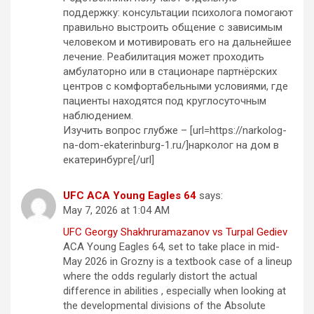
поддержку: консультации психолога помогают
правильно выстроить общение с зависимым
человеком и мотивировать его на дальнейшее
лечение. Реабилитация может проходить
амбулаторно или в стационаре партнёрских
центров с комфортабельными условиями, где
пациенты находятся под круглосуточным
наблюдением.
Изучить вопрос глубже – [url=https://narkolog-
na-dom-ekaterinburg-1.ru/]нарколог на дом в
екатеринбурге[/url]
UFC ACA Young Eagles 64
says:
May 7, 2026 at 1:04 AM
UFC Georgy Shakhruramazanov vs Turpal Gediev
ACA Young Eagles 64, set to take place in mid-
May 2026 in Grozny is a textbook case of a lineup
where the odds regularly distort the actual
difference in abilities , especially when looking at
the developmental divisions of the Absolute