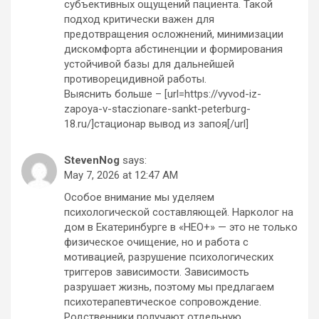
субъективных ощущений пациента. Такой
подход критически важен для
предотвращения осложнений, минимизации
дискомфорта абстиненции и формирования
устойчивой базы для дальнейшей
противорецидивной работы.
Выяснить больше – [url=https://vyvod-iz-
zapoya-v-staczionare-sankt-peterburg-
18.ru/]стационар вывод из запоя[/url]
StevenNog
says:
May 7, 2026 at 12:47 AM
Особое внимание мы уделяем
психологической составляющей. Нарколог на
дом в Екатеринбурге в «НЕО+» — это не только
физическое очищение, но и работа с
мотивацией, разрушение психологических
триггеров зависимости. Зависимость
разрушает жизнь, поэтому мы предлагаем
психотерапевтическое сопровождение.
Родственники получают отдельную