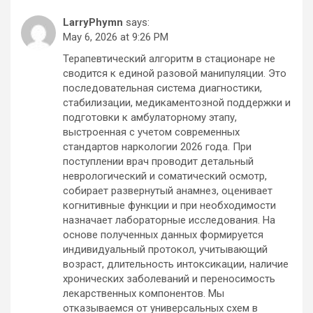
LarryPhymn
says:
May 6, 2026 at 9:26 PM
Терапевтический алгоритм в стационаре не
сводится к единой разовой манипуляции. Это
последовательная система диагностики,
стабилизации, медикаментозной поддержки и
подготовки к амбулаторному этапу,
выстроенная с учетом современных
стандартов наркологии 2026 года. При
поступлении врач проводит детальный
неврологический и соматический осмотр,
собирает развернутый анамнез, оценивает
когнитивные функции и при необходимости
назначает лабораторные исследования. На
основе полученных данных формируется
индивидуальный протокол, учитывающий
возраст, длительность интоксикации, наличие
хронических заболеваний и переносимость
лекарственных компонентов. Мы
отказываемся от универсальных схем в