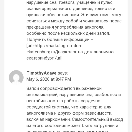
нарушение сна, тревога, учащенный пульс,
скачки артериального давления, тошнота и
признаки обезвоживания. Эти симптомы могут
сочетаться между собой и усиливаться после
прекращения употребления алкоголя,
особенно после нескольких дней запоя.
Получить больше информации –
[url=https://narkolog-na-dom-
ekaterinburg.ru/]нарколог на дом анонимно
екатеринбург[/url]
TimothyAdave
says:
May 6, 2026 at 8:47 PM
Запой сопровождается выраженной
интоксикацией, нарушением сна, слабостью и
нестабильностью работы сердечно-
сосудистой системы, что характерно для
алкоголизма и других форм зависимости,
включая наркомании. Самостоятельный выход
из этого состояния может быть затруднён и
сопровождаться усилением симптомов.