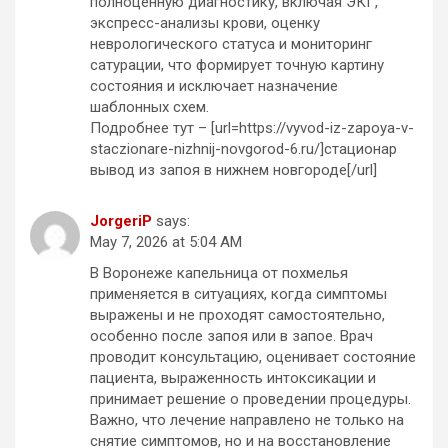
полноценную диагностику, включая ЭКГ,
экспресс-анализы крови, оценку
неврологического статуса и мониторинг
сатурации, что формирует точную картину
состояния и исключает назначение
шаблонных схем.
Подробнее тут – [url=https://vyvod-iz-zapoya-v-
staczionare-nizhnij-novgorod-6.ru/]стационар
вывод из запоя в нижнем новгороде[/url]
JorgeriP
says:
May 7, 2026 at 5:04 AM
В Воронеже капельница от похмелья
применяется в ситуациях, когда симптомы
выражены и не проходят самостоятельно,
особенно после запоя или в запое. Врач
проводит консультацию, оценивает состояние
пациента, выраженность интоксикации и
принимает решение о проведении процедуры.
Важно, что лечение направлено не только на
снятие симптомов, но и на восстановление