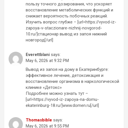
пользу точного дозирования, что ускоряет
восстановление метаболических функций и
снижает вероятность побочных реакций.
Изучить вопрос глубже – [url=https://vyvod-iz-
zapoya-v-staczionare-nizhnij-novgorod-
10.ru/]стационар вывод из запоя нижний
новгород[/url]
Everettblani
says:
May 6, 2026 at 9:32 PM
Вывод из запоя на дому в Екатеринбурге:
эффективное лечение, детоксикация и
восстановление организма в наркологической
клинике «Детокс»
Подробнее можно узнать тут –
[url=https://vyvod-iz-zapoya-na-domu-
ekaterinburg-18.ru/]www.domen.ru[/url]
Thomasbible
says:
May 6, 2026 at 9:55 PM