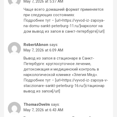
May 7, 2026 at 5:37 AM
Чаще всего домашний формат применяется
при следующих состояниях:
Подробнее тут – [url=https://vyvod-iz-zapoya-
na-domu-sankt-peterburg-11.ru/]нарколог на
дом вывод из запоя в санкт-петербурге[/url]
RobertAbnon
says:
May 7, 2026 at 6:09 AM
Вывод из запоя в стационаре в Санкт-
Петербурге: круглосуточное лечение,
детоксикация и медицинский контроль в
наркологической клинике «Элегия Мед».
Подробнее тут – [url=https://vyvod-iz-zapoya-v-
staczionare-sankt-peterburg-16.ru/]стационар
вывод из запоя[/url]
ThomasOvelm
says:
May 7, 2026 at 6:43 AM