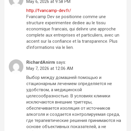
May 6, 2026 at 9:58 PM
http://fvancamp-dev.fr/
Fvancamp Dev se positionne comme une
structure experimentee dediee au le tissu
economique francais, qui delivre une approche
complete aux entreprises et particuliers, avec un
accent sur la confiance et la transparence. Plus
d’informations via le lien.
RichardAnirm
says:
May 7, 2026 at 12:06 AM
Выбор между домашней помощью и
стационарным лечением определяется не
удобством, а медицинской
целесообразностью. В условиях клиники
исключаются внешние триггеры,
обеспечивается изоляция от источников
алкоголя и создается контролируемая среда,
где терапевтические решения принимаются на
основе объективных показателей, а не