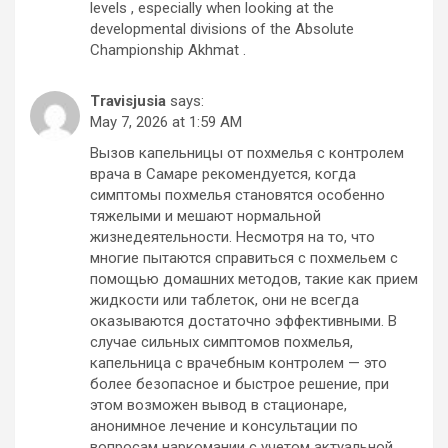
levels , especially when looking at the
developmental divisions of the Absolute
Championship Akhmat .
Travisjusia
says:
May 7, 2026 at 1:59 AM
Вызов капельницы от похмелья с контролем
врача в Самаре рекомендуется, когда
симптомы похмелья становятся особенно
тяжелыми и мешают нормальной
жизнедеятельности. Несмотря на то, что
многие пытаются справиться с похмельем с
помощью домашних методов, такие как прием
жидкости или таблеток, они не всегда
оказываются достаточно эффективными. В
случае сильных симптомов похмелья,
капельница с врачебным контролем — это
более безопасное и быстрое решение, при
этом возможен вывод в стационаре,
анонимное лечение и консультации по
вопросам наркомании с учетом актуальной