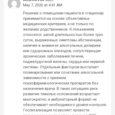
May 7, 2026 at 4:41 AM
Решение о помещении пациента в стационар
принимается на основе объективных
медицинских критериев, а не только по
желанию родственников. К показаниям
относятся: запой длительностью более трех
суток, выраженные симптомы абстиненции,
наличие в анамнезе алкогольных делириев
или судорожных эпизодов, сопутствующие
хронические заболевания печени,
поджелудочной железы, сердца или нервной
системы. Отдельным фактором выступает
полинаркомания или сочетание алкогольной
зависимости с приемом
психофармакологических препаратов без
назначения врача. В таких ситуациях риск
развития тяжелых осложнений возрастает
многократно, и амбулаторный формат не
обеспечивает необходимого уровня контроля.
Госпитализация позволяет провести