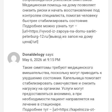
Медицинская помощь на дому позволяет
снизить риски и начать восстановление под
контролем специалиста, помогая человеку
быстрее стабилизировать состояние.
Подробнее можно узнать тут –
[url=https://vyvod-iz-zapoya-na-domu-sankt-
peterburg-12.ru/]вывод из запоя на дому
цена[/url]
Donaldelogy
says:
May 6, 2026 at 9:15 PM
Такие симптомы требуют медицинского
вмешательства, поскольку могут приводить к
ухудшению состояния. Капельница помогает
стабилизировать самочувствие и снизить
нагрузку на организм. Услуги могут
предоставляться анонимно, а при
необходимости пациент направляется на
лечение в стационаре.
Подробнее тут – [url=https://kapelnicza-ot-