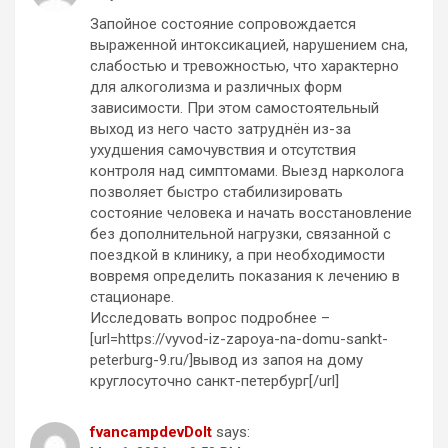
Запойное состояние сопровождается
выраженной интоксикацией, нарушением сна,
слабостью и тревожностью, что характерно
для алкоголизма и различных форм
зависимости. При этом самостоятельный
выход из него часто затруднён из-за
ухудшения самочувствия и отсутствия
контроля над симптомами. Выезд нарколога
позволяет быстро стабилизировать
состояние человека и начать восстановление
без дополнительной нагрузки, связанной с
поездкой в клинику, а при необходимости
вовремя определить показания к лечению в
стационаре.
Исследовать вопрос подробнее –
[url=https://vyvod-iz-zapoya-na-domu-sankt-
peterburg-9.ru/]вывод из запоя на дому
круглосуточно санкт-петербург[/url]
fvancampdevDoIt
says: