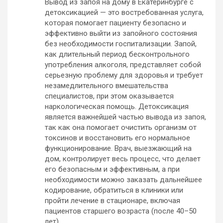
Вывод из запоя на дому в Екатеринбурге с
детоксикацией — это востребованная услуга,
которая помогает пациенту безопасно и
эффективно выйти из запойного состояния
без необходимости госпитализации. Запой,
как длительный период бесконтрольного
употребления алкоголя, представляет собой
серьезную проблему для здоровья и требует
незамедлительного вмешательства
специалистов, при этом оказывается
наркологическая помощь. Детоксикация
является важнейшей частью вывода из запоя,
так как она помогает очистить организм от
токсинов и восстановить его нормальное
функционирование. Врач, выезжающий на
дом, контролирует весь процесс, что делает
его безопасным и эффективным, а при
необходимости можно заказать дальнейшее
кодирование, обратиться в клиники или
пройти лечение в стационаре, включая
пациентов старшего возраста (после 40–50
лет).