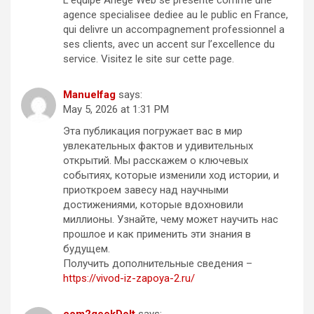
agence specialisee dediee au le public en France,
qui delivre un accompagnement professionnel a
ses clients, avec un accent sur l’excellence du
service. Visitez le site sur cette page.
Manuelfag
says:
May 5, 2026 at 1:31 PM
Эта публикация погружает вас в мир
увлекательных фактов и удивительных
открытий. Мы расскажем о ключевых
событиях, которые изменили ход истории, и
приоткроем завесу над научными
достижениями, которые вдохновили
миллионы. Узнайте, чему может научить нас
прошлое и как применить эти знания в
будущем.
Получить дополнительные сведения –
https://vivod-iz-zapoya-2.ru/
com2geekDoIt
says: