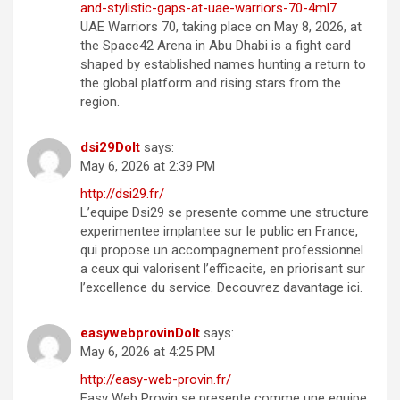
and-stylistic-gaps-at-uae-warriors-70-4ml7
UAE Warriors 70, taking place on May 8, 2026, at
the Space42 Arena in Abu Dhabi is a fight card
shaped by established names hunting a return to
the global platform and rising stars from the
region.
dsi29DoIt
says:
May 6, 2026 at 2:39 PM
http://dsi29.fr/
L’equipe Dsi29 se presente comme une structure
experimentee implantee sur le public en France,
qui propose un accompagnement professionnel
a ceux qui valorisent l’efficacite, en priorisant sur
l’excellence du service. Decouvrez davantage ici.
easywebprovinDoIt
says:
May 6, 2026 at 4:25 PM
http://easy-web-provin.fr/
Easy Web Provin se presente comme une equipe