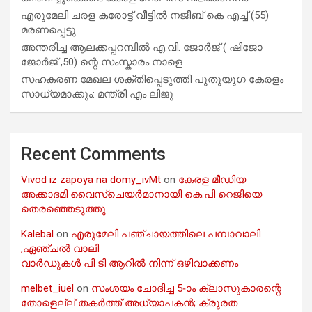
എരുമേലി ചരള കരോട്ട് വീട്ടിൽ നജീബ് കെ എച്ച് (55)
മരണപ്പെട്ടു.
അന്തരിച്ച ആ​ല​ക്ക​പ്പ​റമ്പിൽ​ എ.​വി. ജോ​ർ​ജ് ( ഷിജോ
ജോർജ് ,50) ന്റെ സംസ്കാരം നാളെ
സഹകരണ മേഖല ശക്തിപ്പെടുത്തി പുതുയുഗ കേരളം
സാധ്യമാക്കും: മന്ത്രി എം ലിജു
Recent Comments
Vivod iz zapoya na domy_ivMt
on
കേരള മീഡിയ
അക്കാദമി വൈസ്ചെയർമാനായി കെ.പി റെജിയെ
തെരഞ്ഞെടുത്തു
Kalebal
on
എരുമേലി പഞ്ചായത്തിലെ പമ്പാവാലി
,ഏഞ്ചൽ വാലി
വാർഡുകൾ പി ടി ആറിൽ നിന്ന് ഒഴിവാക്കണം
melbet_iuel
on
സംശയം ചോദിച്ച 5-ാം ക്ലാസുകാരന്റെ
തോളെല്ല് തകർത്ത് അധ്യാപകൻ; ക്രൂരത