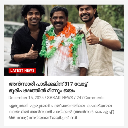
LATEST NEWS
അൻസാരി പാടിക്കലിന് 317 വോട്ട്
ഭൂരിപക്ഷത്തിൽ മിന്നും ജയം
December 15, 2025
SABARI NEWS
247 Comments
എരുമേലി :എരുമേലി പഞ്ചായത്തിലെ പൊര്യന്മല
വാർഡിൽ അൻസാരി പാടിക്കൽ (അൻസർ കെ എച്ച് )
666 വോട്ട് നേടിയാണ് ജയിച്ചത് .സി…