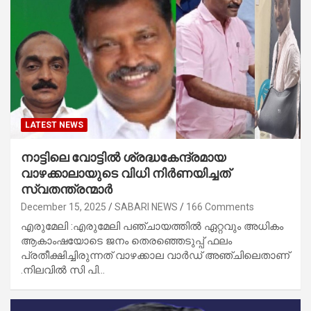
LATEST NEWS
നാട്ടിലെ വോട്ടിൽ ശ്രദ്ധകേന്ദ്രമായ
വാഴക്കാലായുടെ വിധി നിർണയിച്ചത്
സ്വതന്ത്രന്മാർ
December 15, 2025
SABARI NEWS
166 Comments
എരുമേലി :എരുമേലി പഞ്ചായത്തിൽ ഏറ്റവും അധികം
ആകാംഷയോടെ ജനം തെരഞ്ഞെടുപ്പ് ഫലം
പ്രതീക്ഷിച്ചിരുന്നത് വാഴക്കാല വാർഡ് അഞ്ചിലെതാണ്
.നിലവിൽ സി പി…