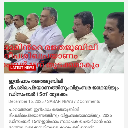
LATEST NEWS
ഇന്‍ഫാം രജതജൂബിലി
ദീപശിഖപ്രയാണത്തിനുംവിളംബര ജാഥയ്ക്കും
ഡിസംബര്‍ 15ന് തുടക്കം
December 15, 2025
SABARI NEWS
2 Comments
പാറത്തോട്: ഇന്‍ഫാം രജതജൂബിലി
ദീപശിഖപ്രയാണത്തിനും വിളംബരജാഥയ്ക്കും 2025
ഡിസംബര്‍ 15ന് ഇന്‍ഫാം സ്ഥാപക ചെയര്‍മാന്‍ ഫാ.
മാത്യു വടക്കേമുറിയുടെ കൂവപ്പള്ളി സെന്റ്…