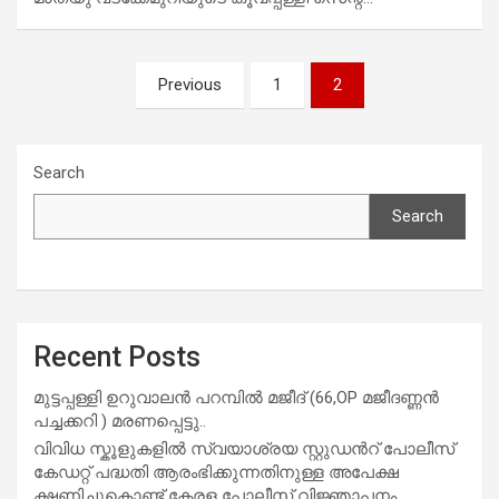
Posts
Previous
1
2
navigation
Search
Search
Recent Posts
മുട്ടപ്പള്ളി ഉറുവാലൻ പറമ്പിൽ മജീദ് (66,OP മജീദണ്ണൻ
പച്ചക്കറി ) മരണപ്പെട്ടു..
വിവിധ സ്കൂളുകളില്‍ സ്വയാശ്രയ സ്റ്റുഡന്‍റ് പോലീസ്
കേഡറ്റ് പദ്ധതി ആരംഭിക്കുന്നതിനുള്ള അപേക്ഷ
ക്ഷണിച്ചുകൊണ്ട് കേരള പോലീസ് വിജ്ഞാപനം