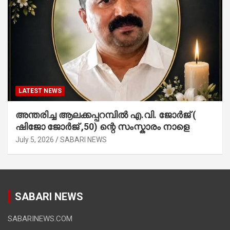
LATEST NEWS
അന്തരിച്ച ആ​ല​ക്ക​പ്പ​റമ്പിൽ​ എ.​വി. ജോ​ർ​ജ് (
ഷിജോ ജോർജ് ,50) ന്റെ സംസ്കാരം നാളെ
July 5, 2026
SABARI NEWS
SABARI NEWS
SABARINEWS.COM