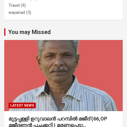
Travel
(9)
wayanad
(5)
You may Missed
LATEST NEWS
മുട്ടപ്പള്ളി ഉറുവാലൻ പറമ്പിൽ മജീദ് (66,OP
മജീദണ്ണൻ പച്ചക്കറി ) മരണപ്പെട്ടു..