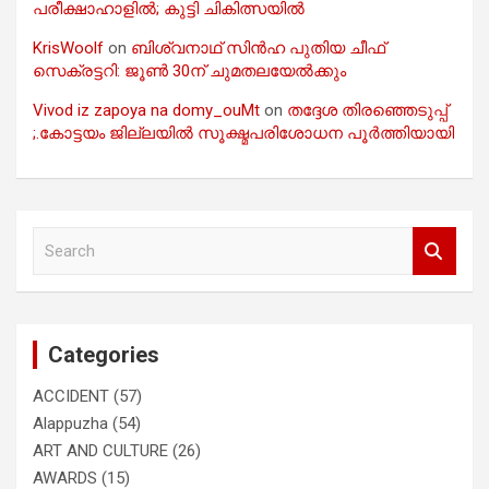
പരീക്ഷാഹാളിൽ; കുട്ടി ചികിത്സയിൽ
KrisWoolf
on
ബിശ്വനാഥ് സിൻഹ പുതിയ ചീഫ്
സെക്രട്ടറി: ജൂൺ 30ന് ചുമതലയേൽക്കും
Vivod iz zapoya na domy_ouMt
on
തദ്ദേശ തിരഞ്ഞെടുപ്പ്
;.കോട്ടയം ജില്ലയിൽ സൂക്ഷ്മപരിശോധന പൂർത്തിയായി
S
e
a
r
c
Categories
h
ACCIDENT
(57)
Alappuzha
(54)
ART AND CULTURE
(26)
AWARDS
(15)