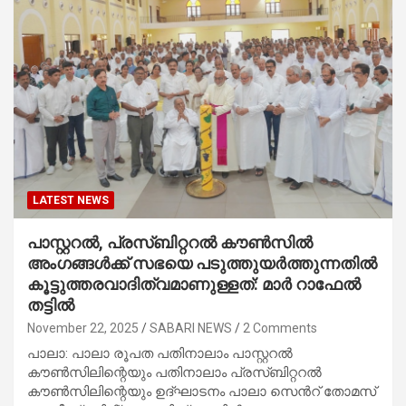
LATEST NEWS
പാസ്റ്ററൽ, പ്രസ്ബിറ്ററൽ കൗൺസിൽ
അംഗങ്ങൾക്ക് സഭയെ പടുത്തുയർത്തുന്നതിൽ
കൂട്ടുത്തരവാദിത്വമാണുള്ളത്: മാർ റാഫേൽ
തട്ടിൽ
November 22, 2025
SABARI NEWS
2 Comments
പാലാ: പാലാ രൂപത പതിനാലാം പാസ്റ്ററൽ
കൗൺസിലിന്റെയും പതിനാലാം പ്രസ്ബിറ്ററൽ
കൗൺസിലിന്റെയും ഉദ്‌ഘാടനം പാലാ സെൻറ് തോമസ്