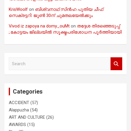
KrisWoolf
on
ബിശ്വനാഥ് സിൻഹ പുതിയ ചീഫ്
സെക്രട്ടറി: ജൂൺ 30ന് ചുമതലയേൽക്കും
Vivod iz zapoya na domy_ouMt
on
തദ്ദേശ തിരഞ്ഞെടുപ്പ്
;.കോട്ടയം ജില്ലയിൽ സൂക്ഷ്മപരിശോധന പൂർത്തിയായി
S
e
a
r
c
Categories
h
ACCIDENT
(57)
Alappuzha
(54)
ART AND CULTURE
(26)
AWARDS
(15)