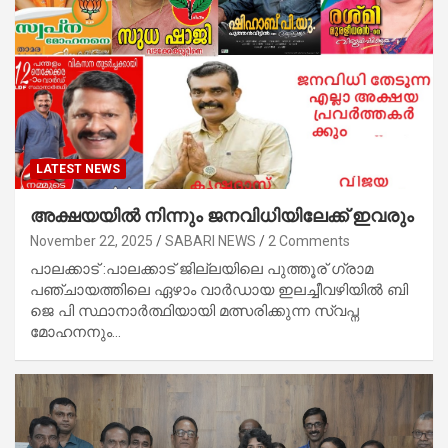
LATEST NEWS
അക്ഷയയിൽ നിന്നും ജനവിധിയിലേക്ക് ഇവരും
November 22, 2025
SABARI NEWS
2 Comments
പാലക്കാട് :പാലക്കാട് ജില്ലയിലെ പുത്തൂര് ഗ്രാമ
പഞ്ചായത്തിലെ ഏഴാം വാർഡായ ഇലച്ചീവഴിയിൽ ബി
ജെ പി സ്ഥാനാർത്ഥിയായി മത്സരിക്കുന്ന സ്വപ്ന
മോഹനനും…