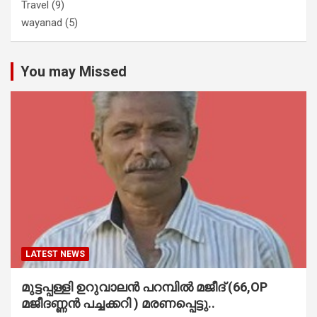
Travel
(9)
wayanad
(5)
You may Missed
LATEST NEWS
മുട്ടപ്പള്ളി ഉറുവാലൻ പറമ്പിൽ മജീദ് (66,OP
മജീദണ്ണൻ പച്ചക്കറി ) മരണപ്പെട്ടു..