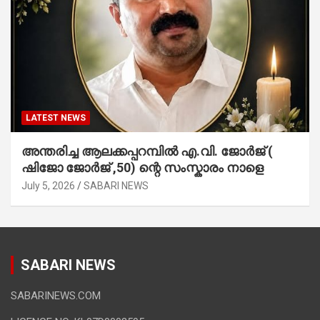
LATEST NEWS
അന്തരിച്ച ആ​ല​ക്ക​പ്പ​റമ്പിൽ​ എ.​വി. ജോ​ർ​ജ് (
ഷിജോ ജോർജ് ,50) ന്റെ സംസ്കാരം നാളെ
July 5, 2026
SABARI NEWS
SABARI NEWS
SABARINEWS.COM