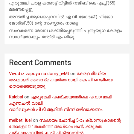
എരുമേലി ചരള കരോട്ട് വീട്ടിൽ നജീബ് കെ എച്ച് (55)
മരണപ്പെട്ടു.
അന്തരിച്ച ആ​ല​ക്ക​പ്പ​റമ്പിൽ​ എ.​വി. ജോ​ർ​ജ് ( ഷിജോ
ജോർജ് ,50) ന്റെ സംസ്കാരം നാളെ
സഹകരണ മേഖല ശക്തിപ്പെടുത്തി പുതുയുഗ കേരളം
സാധ്യമാക്കും: മന്ത്രി എം ലിജു
Recent Comments
Vivod iz zapoya na domy_ivMt
on
കേരള മീഡിയ
അക്കാദമി വൈസ്ചെയർമാനായി കെ.പി റെജിയെ
തെരഞ്ഞെടുത്തു
Kalebal
on
എരുമേലി പഞ്ചായത്തിലെ പമ്പാവാലി
,ഏഞ്ചൽ വാലി
വാർഡുകൾ പി ടി ആറിൽ നിന്ന് ഒഴിവാക്കണം
melbet_iuel
on
സംശയം ചോദിച്ച 5-ാം ക്ലാസുകാരന്റെ
തോളെല്ല് തകർത്ത് അധ്യാപകൻ; ക്രൂരത
പരീക്ഷാഹാളിൽ; കുട്ടി ചികിത്സയിൽ