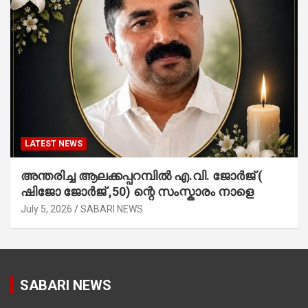
LATEST NEWS
അന്തരിച്ച ആ​ല​ക്ക​പ്പ​റമ്പിൽ​ എ.​വി. ജോ​ർ​ജ് (
ഷിജോ ജോർജ് ,50) ന്റെ സംസ്കാരം നാളെ
July 5, 2026
SABARI NEWS
SABARI NEWS