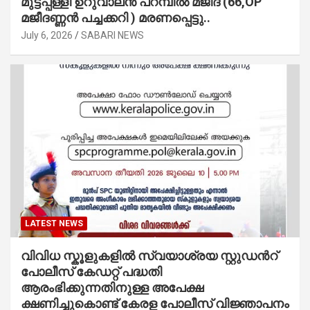
മുട്ടപ്പള്ളി ഉറുവാലൻ പറമ്പിൽ മജീദ് (66,OP
മജീദണ്ണൻ പച്ചക്കറി ) മരണപ്പെട്ടു..
July 6, 2026
SABARI NEWS
LATEST NEWS
വിവിധ സ്കൂളുകളില്‍ സ്വയാശ്രയ സ്റ്റുഡന്‍റ്
പോലീസ് കേഡറ്റ് പദ്ധതി
ആരംഭിക്കുന്നതിനുള്ള അപേക്ഷ
ക്ഷണിച്ചുകൊണ്ട് കേരള പോലീസ് വിജ്ഞാപനം