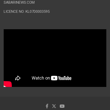
SABARINEWS.COM
LICENCE NO: KL07D0003595