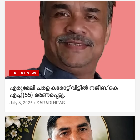
LATEST NEWS
എരുമേലി ചരള കരോട്ട് വീട്ടിൽ നജീബ് കെ
എച്ച് (55) മരണപ്പെട്ടു.
July 5, 2026
SABARI NEWS