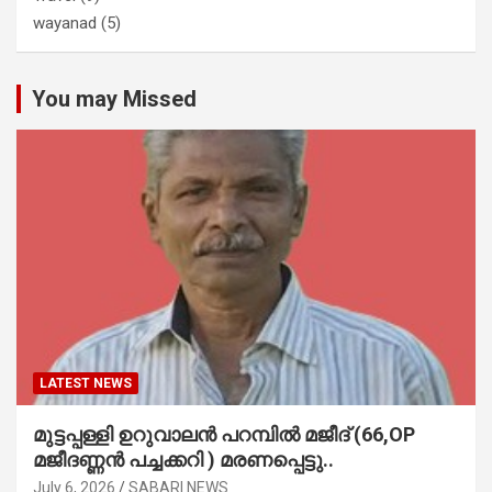
wayanad
(5)
You may Missed
LATEST NEWS
മുട്ടപ്പള്ളി ഉറുവാലൻ പറമ്പിൽ മജീദ് (66,OP
മജീദണ്ണൻ പച്ചക്കറി ) മരണപ്പെട്ടു..
July 6, 2026
SABARI NEWS