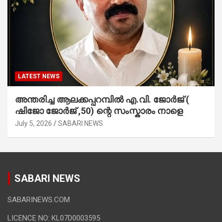
LATEST NEWS
അന്തരിച്ച ആ​ല​ക്ക​പ്പ​റമ്പിൽ​ എ.​വി. ജോ​ർ​ജ് (
ഷിജോ ജോർജ് ,50) ന്റെ സംസ്കാരം നാളെ
July 5, 2026
SABARI NEWS
SABARI NEWS
SABARINEWS.COM
LICENCE NO: KL07D0003595