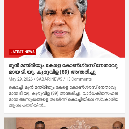
LATEST NEWS
മു​ൻ മ​ന്ത്രി​യും കേ​ര​ള കോ​ൺ​ഗ്ര​സ് നേ​താ​വു​
മാ​യ ടി.​യു. കു​രു​വി​ള (89) അ​ന്ത​രി​ച്ചു
May 29, 2026
SABARI NEWS
13 Comments
കൊ​ച്ചി: മു​ൻ മ​ന്ത്രി​യും കേ​ര​ള കോ​ൺ​ഗ്ര​സ് നേ​താ​വു​
മാ​യ ടി.​യു. കു​രു​വി​ള (89) അ​ന്ത​രി​ച്ചു. വാ​ർ​ധ​ക്യ​സ​ഹ​ജ​
മാ​യ അ​സു​ഖ​ങ്ങ​ളെ തു​ട​ർ​ന്ന് കൊ​ച്ചി​യി​ലെ സ്വ​കാ​ര്യ
ആ​ശു​പ​ത്രി​യി​ൽ…