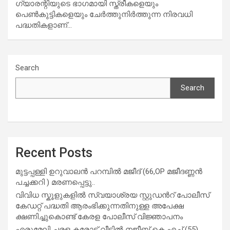
ഗ്യാരന്റിയുടെ ഭാഗമായി സ്ത്രീകളെയും
പെൺകുട്ടികളെയും ചേർത്തുനിർത്തുന്ന നിരവധി
പദ്ധതികളാണ്…
Search
Search
Recent Posts
മുട്ടപ്പള്ളി ഉറുവാലൻ പറമ്പിൽ മജീദ് (66,OP മജീദണ്ണൻ
പച്ചക്കറി ) മരണപ്പെട്ടു..
വിവിധ സ്കൂളുകളില്‍ സ്വയാശ്രയ സ്റ്റുഡന്‍റ് പോലീസ്
കേഡറ്റ് പദ്ധതി ആരംഭിക്കുന്നതിനുള്ള അപേക്ഷ
ക്ഷണിച്ചുകൊണ്ട് കേരള പോലീസ് വിജ്ഞാപനം
എരുമേലി ചരള കരോട്ട് വീട്ടിൽ നജീബ് കെ എച്ച് (55)