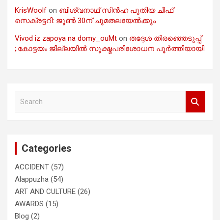
KrisWoolf
on
ബിശ്വനാഥ് സിൻഹ പുതിയ ചീഫ്
സെക്രട്ടറി: ജൂൺ 30ന് ചുമതലയേൽക്കും
Vivod iz zapoya na domy_ouMt
on
തദ്ദേശ തിരഞ്ഞെടുപ്പ്
;.കോട്ടയം ജില്ലയിൽ സൂക്ഷ്മപരിശോധന പൂർത്തിയായി
S
e
a
r
c
Categories
h
ACCIDENT
(57)
Alappuzha
(54)
ART AND CULTURE
(26)
AWARDS
(15)
Blog
(2)