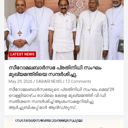
LATEST NEWS
സീറോമലബാർസഭ പ്രതിനിധി സംഘം
മുഖ്യമന്ത്രിയെ സന്ദർശിച്ചു.
May 29, 2026
SABARI NEWS
12 Comments
സീറോമലബാർസഭയുടെ പ്രതിനിധി സംഘം മെയ് 29
വെള്ളിയാഴ്ച രാവിലെ കേരള മുഖ്യമന്ത്രി വി.ഡി.
സതീശനെ സന്ദർശിച്ച് ആശംസകളറിയിച്ചു.
ആർച്ചുബിഷപ്പ് മാർ ആൻഡ്രൂസ്…