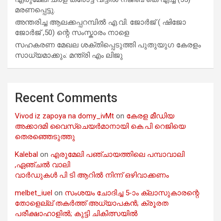
മരണപ്പെട്ടു.
അന്തരിച്ച ആ​ല​ക്ക​പ്പ​റമ്പിൽ​ എ.​വി. ജോ​ർ​ജ് ( ഷിജോ
ജോർജ് ,50) ന്റെ സംസ്കാരം നാളെ
സഹകരണ മേഖല ശക്തിപ്പെടുത്തി പുതുയുഗ കേരളം
സാധ്യമാക്കും: മന്ത്രി എം ലിജു
Recent Comments
Vivod iz zapoya na domy_ivMt
on
കേരള മീഡിയ
അക്കാദമി വൈസ്ചെയർമാനായി കെ.പി റെജിയെ
തെരഞ്ഞെടുത്തു
Kalebal
on
എരുമേലി പഞ്ചായത്തിലെ പമ്പാവാലി
,ഏഞ്ചൽ വാലി
വാർഡുകൾ പി ടി ആറിൽ നിന്ന് ഒഴിവാക്കണം
melbet_iuel
on
സംശയം ചോദിച്ച 5-ാം ക്ലാസുകാരന്റെ
തോളെല്ല് തകർത്ത് അധ്യാപകൻ; ക്രൂരത
പരീക്ഷാഹാളിൽ; കുട്ടി ചികിത്സയിൽ