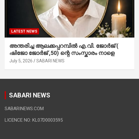
LATEST NEWS
അന്തരിച്ച ആ​ല​ക്ക​പ്പ​റമ്പിൽ​ എ.​വി. ജോ​ർ​ജ് (
ഷിജോ ജോർജ് ,50) ന്റെ സംസ്കാരം നാളെ
July 5, 2026
SABARI NEWS
SABARI NEWS
SABARINEWS.COM
LICENCE NO: KL07D0003595