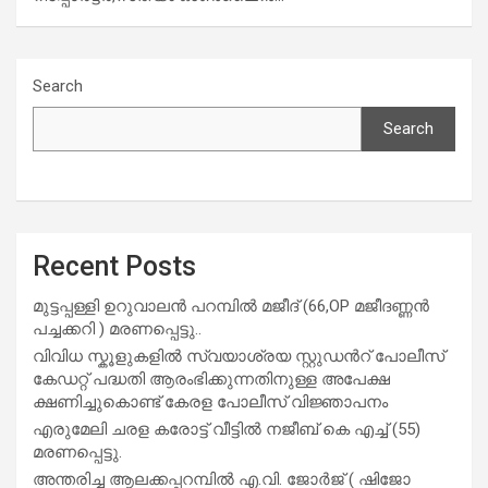
Search
Search
Recent Posts
മുട്ടപ്പള്ളി ഉറുവാലൻ പറമ്പിൽ മജീദ് (66,OP മജീദണ്ണൻ
പച്ചക്കറി ) മരണപ്പെട്ടു..
വിവിധ സ്കൂളുകളില്‍ സ്വയാശ്രയ സ്റ്റുഡന്‍റ് പോലീസ്
കേഡറ്റ് പദ്ധതി ആരംഭിക്കുന്നതിനുള്ള അപേക്ഷ
ക്ഷണിച്ചുകൊണ്ട് കേരള പോലീസ് വിജ്ഞാപനം
എരുമേലി ചരള കരോട്ട് വീട്ടിൽ നജീബ് കെ എച്ച് (55)
മരണപ്പെട്ടു.
അന്തരിച്ച ആ​ല​ക്ക​പ്പ​റമ്പിൽ​ എ.​വി. ജോ​ർ​ജ് ( ഷിജോ