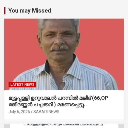
You may Missed
LATEST NEWS
മുട്ടപ്പള്ളി ഉറുവാലൻ പറമ്പിൽ മജീദ് (66,OP
മജീദണ്ണൻ പച്ചക്കറി ) മരണപ്പെട്ടു..
July 6, 2026
SABARI NEWS