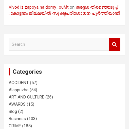
Vivod iz zapoya na domy_ouMt
on
തദ്ദേശ തിരഞ്ഞെടുപ്പ്
;.കോട്ടയം ജില്ലയിൽ സൂക്ഷ്മപരിശോധന പൂർത്തിയായി
S
e
a
r
c
Categories
h
ACCIDENT
(57)
Alappuzha
(54)
ART AND CULTURE
(26)
AWARDS
(15)
Blog
(2)
Business
(103)
CRIME
(185)