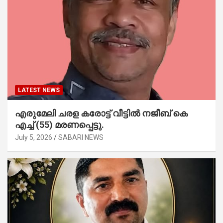
LATEST NEWS
എരുമേലി ചരള കരോട്ട് വീട്ടിൽ നജീബ് കെ
എച്ച് (55) മരണപ്പെട്ടു.
July 5, 2026
SABARI NEWS