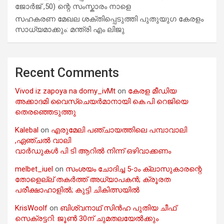
ജോർജ് ,50) ന്റെ സംസ്കാരം നാളെ
സഹകരണ മേഖല ശക്തിപ്പെടുത്തി പുതുയുഗ കേരളം
സാധ്യമാക്കും: മന്ത്രി എം ലിജു
Recent Comments
Vivod iz zapoya na domy_ivMt
on
കേരള മീഡിയ
അക്കാദമി വൈസ്ചെയർമാനായി കെ.പി റെജിയെ
തെരഞ്ഞെടുത്തു
Kalebal
on
എരുമേലി പഞ്ചായത്തിലെ പമ്പാവാലി
,ഏഞ്ചൽ വാലി
വാർഡുകൾ പി ടി ആറിൽ നിന്ന് ഒഴിവാക്കണം
melbet_iuel
on
സംശയം ചോദിച്ച 5-ാം ക്ലാസുകാരന്റെ
തോളെല്ല് തകർത്ത് അധ്യാപകൻ; ക്രൂരത
പരീക്ഷാഹാളിൽ; കുട്ടി ചികിത്സയിൽ
KrisWoolf
on
ബിശ്വനാഥ് സിൻഹ പുതിയ ചീഫ്
സെക്രട്ടറി: ജൂൺ 30ന് ചുമതലയേൽക്കും