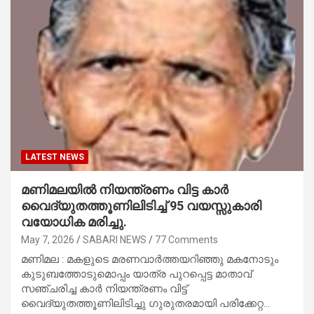
LATEST NEWS
മണിമലയിൽ നിയന്ത്രണം വിട്ട കാർ
വൈദ്യുതത്തൂണിലിടിച്ച് 95 വയസ്സുകാരി
വയോധിക മരിച്ചു.
May 7, 2026
SABARI NEWS
77 Comments
മണിമല : മകളുടെ മരണവാർത്തയറിഞ്ഞു മകനോടും
കുടുബത്തോടുമൊപ്പം യാത്ര പുറപ്പെട്ട മാതാവ്
സഞ്ചരിച്ച കാർ നിയന്ത്രണം വിട്ട്
വൈദ്യുതത്തൂണിലിടിച്ചു ഗുരുതരമായി പരിക്കേറ്റ…