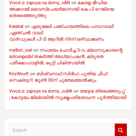
Vivod iz zapoya na domy_ivMt
on
കേരള മീഡിയ
അക്കാദമി വൈസ്ചെയർമാനായി കെ.പി റെജിയെ
തെരഞ്ഞെടുത്തു
Kalebal
on
എരുമേലി പഞ്ചായത്തിലെ പമ്പാവാലി
,ഏഞ്ചൽ വാലി
വാർഡുകൾ പി ടി ആറിൽ നിന്ന് ഒഴിവാക്കണം
melbet_iuel
on
സംശയം ചോദിച്ച 5-ാം ക്ലാസുകാരന്റെ
തോളെല്ല് തകർത്ത് അധ്യാപകൻ; ക്രൂരത
പരീക്ഷാഹാളിൽ; കുട്ടി ചികിത്സയിൽ
KrisWoolf
on
ബിശ്വനാഥ് സിൻഹ പുതിയ ചീഫ്
സെക്രട്ടറി: ജൂൺ 30ന് ചുമതലയേൽക്കും
Vivod iz zapoya na domy_ouMt
on
തദ്ദേശ തിരഞ്ഞെടുപ്പ്
;.കോട്ടയം ജില്ലയിൽ സൂക്ഷ്മപരിശോധന പൂർത്തിയായി
S
e