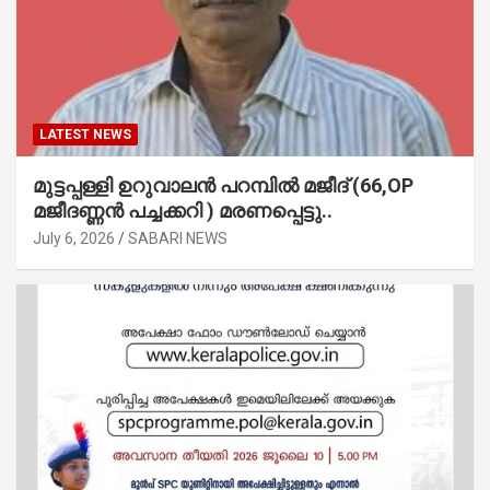
LATEST NEWS
മുട്ടപ്പള്ളി ഉറുവാലൻ പറമ്പിൽ മജീദ് (66,OP
മജീദണ്ണൻ പച്ചക്കറി ) മരണപ്പെട്ടു..
July 6, 2026
SABARI NEWS