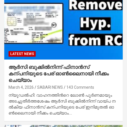
LATEST NEWS
ആർസി ബുക്കിൽനിന്ന് ഫിനാൻസ്
കന്പനിയുടെ പേര് ഓണ്‍ലൈനായി നീക്കം
ചെയ്യാം
March 4, 2026
SABARI NEWS
143 Comments
ന്യൂ​ഡ​ൽ​ഹി: വാ​ഹ​ന​ത്തി​ന്‍റെ ലോ​ണ്‍ പൂ​ർ​ണ​മാ​യും
അ​ട​ച്ചു​തീ​ർ​ത്ത​ശേ​ഷം ആ​ർ​സി ബു​ക്കി​ൽ​നി​ന്ന് വാ​യ്പ ന​
ൽ​കി​യ ഫി​നാ​ൻ​സ് ക​ന്പ​നി​യു​ടെ പേ​ര് ഇ​നി​മു​ത​ൽ ഓ​
ണ്‍ലൈ​നാ​യി നീ​ക്കം ചെ​യ്യാം.…