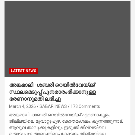
LATEST NEWS
അങ്കമാലി -ശബരി റെയിൽവേയ്ക്ക്
സ്ഥലമെടുപ്പ് പുനരാരംഭിക്കാനുള്ള
ഭരണാനുമതി ലഭിച്ചു
March 4, 2026
SABARI NEWS
173 Comments
അങ്കമാലി -ശബരി റെയിൽവേയ്ക്ക് എറണാകുളം
ജില്ലയിലെ മുവാറ്റുപുഴ, കോതമംഗലം, കുന്നത്തുനാട്,
ആലുവ താലൂക്കുകളിലും ഇടുക്കി ജില്ലയിലെ
തൊടുപുഴ താലൂക്കിലും കോട്ടയം ജില്ലയിലെ…