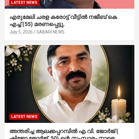
LATEST NEWS
എരുമേലി ചരള കരോട്ട് വീട്ടിൽ നജീബ് കെ
എച്ച് (55) മരണപ്പെട്ടു.
July 5, 2026
SABARI NEWS
LATEST NEWS
അന്തരിച്ച ആ​ല​ക്ക​പ്പ​റമ്പിൽ​ എ.​വി. ജോ​ർ​ജ് (
ഷിജോ ജോർജ് ,50) ന്റെ സംസ്കാരം നാളെ