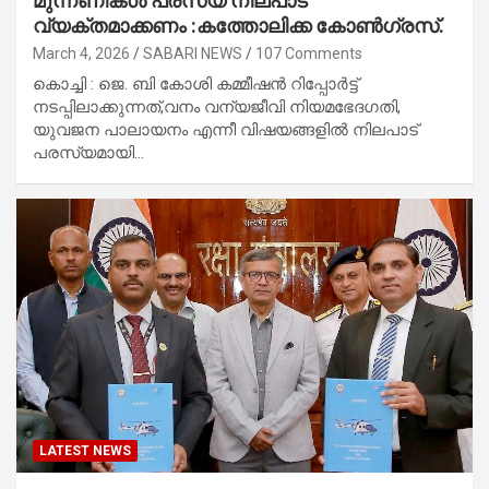
മുന്നണികൾ പരസ്യ നിലപാട്
വ്യക്തമാക്കണം :കത്തോലിക്ക കോൺഗ്രസ്.
March 4, 2026
SABARI NEWS
107 Comments
കൊച്ചി : ജെ. ബി കോശി കമ്മീഷൻ റിപ്പോർട്ട്
നടപ്പിലാക്കുന്നത്,വനം വന്യജീവി നിയമഭേദഗതി,
യുവജന പാലായനം എന്നീ വിഷയങ്ങളിൽ നിലപാട്
പരസ്യമായി…
LATEST NEWS