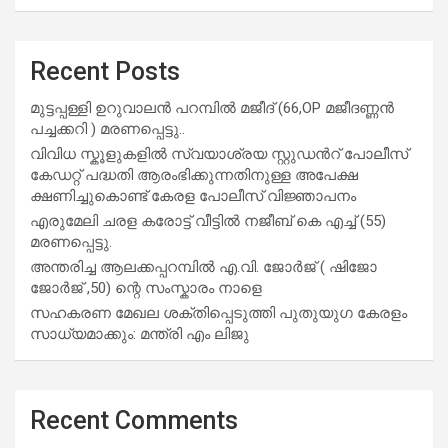
Recent Posts
മുട്ടപ്പള്ളി ഉറുവാലൻ പറമ്പിൽ മജീദ് (66,OP മജീദണ്ണൻ
പച്ചക്കറി ) മരണപ്പെട്ടു..
വിവിധ സ്കൂളുകളില്‍ സ്വയാശ്രയ സ്റ്റുഡന്‍റ് പോലീസ്
കേഡറ്റ് പദ്ധതി ആരംഭിക്കുന്നതിനുള്ള അപേക്ഷ
ക്ഷണിച്ചുകൊണ്ട് കേരള പോലീസ് വിജ്ഞാപനം
എരുമേലി ചരള കരോട്ട് വീട്ടിൽ നജീബ് കെ എച്ച് (55)
മരണപ്പെട്ടു.
അന്തരിച്ച ആ​ല​ക്ക​പ്പ​റമ്പിൽ​ എ.​വി. ജോ​ർ​ജ് ( ഷിജോ
ജോർജ് ,50) ന്റെ സംസ്കാരം നാളെ
സഹകരണ മേഖല ശക്തിപ്പെടുത്തി പുതുയുഗ കേരളം
സാധ്യമാക്കും: മന്ത്രി എം ലിജു
Recent Comments