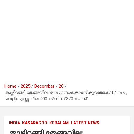
Home
2025
December
20
താഴ്ന്നിറങ്ങി തേങ്ങവില; ഒരുമാസംകൊണ്ട് കുറഞ്ഞത് 17 രൂപ,
വെളിച്ചെണ്ണ വില 400-ൽനിന്ന് 370-ലേക്ക്
INDIA
KASARAGOD
KERALAM
LATEST NEWS
താഴ്ന്നിറങ്ങി തേങ്ങവില;