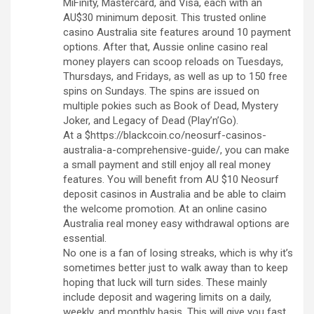
MiFinity, Mastercard, and Visa, each with an
AU$30 minimum deposit. This trusted online
casino Australia site features around 10 payment
options. After that, Aussie online casino real
money players can scoop reloads on Tuesdays,
Thursdays, and Fridays, as well as up to 150 free
spins on Sundays. The spins are issued on
multiple pokies such as Book of Dead, Mystery
Joker, and Legacy of Dead (Play’n’Go).
At a $https://blackcoin.co/neosurf-casinos-
australia-a-comprehensive-guide/, you can make
a small payment and still enjoy all real money
features. You will benefit from AU $10 Neosurf
deposit casinos in Australia and be able to claim
the welcome promotion. At an online casino
Australia real money easy withdrawal options are
essential.
No one is a fan of losing streaks, which is why it’s
sometimes better just to walk away than to keep
hoping that luck will turn sides. These mainly
include deposit and wagering limits on a daily,
weekly, and monthly basis. This will give you fast