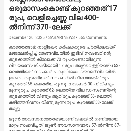
ഒരുമാസംകൊണ്ട് കുറഞ്ഞത് 17
രൂപ, വെളിച്ചെണ്ണ വില 400-
ൽനിന്ന് 370-ലേക്ക്
December 20, 2025
SABARI NEWS
565 Comments
കാഞ്ഞങ്ങാട്: നാളികേര കർഷകരുടെ പ്രതീക്ഷയ്ക്ക്
മങ്ങലേൽപ്പിച്ച് തേങ്ങവിലയിൽ ഇടിവ്. നവംബറിന്റെ
തുടക്കത്തിൽ കിലോക്ക് 70 രൂപയുണ്ടായിരുന്ന
വിലയാണ് പടിപടിയായി 17 രൂപ താഴ്ന്ന് വെള്ളിയാഴ്ച 53-
ലെത്തിയത്. നവംബർ പകുതിയോടെയാണ് വിലയിൽ
ഇറക്കം തുടങ്ങിയത്. നവംബറിൽ വില അഞ്ച് രൂപ
കുറഞ്ഞ് 65-ലെത്തിയിരുന്നു. നവംബർ 30-ന് വീണ്ടും
മൂന്നുരൂപ കുറഞ്ഞ് 62-ലെത്തിയ വില ഡിസംബറിന്റെ
തുടക്കത്തിൽ വീണ്ടും ആറ് രൂപകുറഞ്ഞ് 56-ലെത്തി.
കഴിഞ്ഞദിവസം വീണ്ടു മൂന്നുരൂപ കുറഞ്ഞ് 53-ലേക്ക്
താഴ്ന്നു.
ജൂൺ അവസാനത്തോടെയാണ് വിലയിൽ ഗണ്യമായ
മാറ്റം സംഭവിച്ചത്. ജൂൺ അവസാനവാരം 57-ൽനിന്ന് 67-