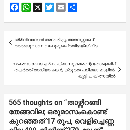
F
W
X
T
E
S
a
h
wi
m
h
ce
at
tt
ail
ar
b
s
er
e
Post
ശ്രീനിവാസൻ അന്തരിച്ചു; അരനൂറ്റാണ്ട്
o
A
navigation
അരങ്ങുവാണ ബഹുമുഖപ്രതിഭയ്ക്ക് വിട
o
p
k
p
സംശയം ചോദിച്ച 5-ാം ക്ലാസുകാരന്റെ തോളെല്ല്
തകർത്ത് അധ്യാപകൻ; ക്രൂരത പരീക്ഷാഹാളിൽ;
കുട്ടി ചികിത്സയിൽ
565 thoughts on “
താഴ്ന്നിറങ്ങി
തേങ്ങവില; ഒരുമാസംകൊണ്ട്
കുറഞ്ഞത് 17 രൂപ, വെളിച്ചെണ്ണ