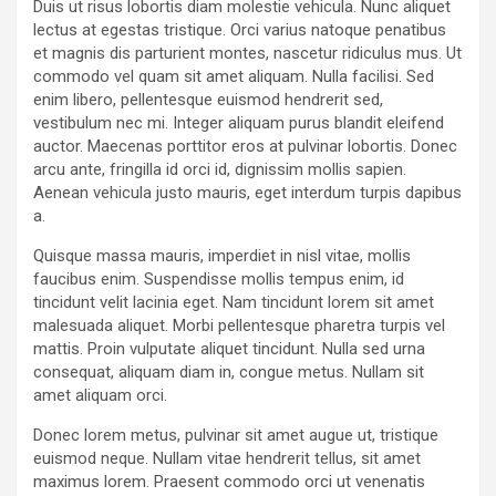
Duis ut risus lobortis diam molestie vehicula. Nunc aliquet
lectus at egestas tristique. Orci varius natoque penatibus
et magnis dis parturient montes, nascetur ridiculus mus. Ut
commodo vel quam sit amet aliquam. Nulla facilisi. Sed
enim libero, pellentesque euismod hendrerit sed,
vestibulum nec mi. Integer aliquam purus blandit eleifend
auctor. Maecenas porttitor eros at pulvinar lobortis. Donec
arcu ante, fringilla id orci id, dignissim mollis sapien.
Aenean vehicula justo mauris, eget interdum turpis dapibus
a.
Quisque massa mauris, imperdiet in nisl vitae, mollis
faucibus enim. Suspendisse mollis tempus enim, id
tincidunt velit lacinia eget. Nam tincidunt lorem sit amet
malesuada aliquet. Morbi pellentesque pharetra turpis vel
mattis. Proin vulputate aliquet tincidunt. Nulla sed urna
consequat, aliquam diam in, congue metus. Nullam sit
amet aliquam orci.
Donec lorem metus, pulvinar sit amet augue ut, tristique
euismod neque. Nullam vitae hendrerit tellus, sit amet
maximus lorem. Praesent commodo orci ut venenatis