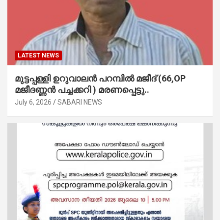
LATEST NEWS
മുട്ടപ്പള്ളി ഉറുവാലൻ പറമ്പിൽ മജീദ് (66,OP
മജീദണ്ണൻ പച്ചക്കറി ) മരണപ്പെട്ടു..
July 6, 2026
SABARI NEWS