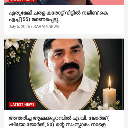
എരുമേലി ചരള കരോട്ട് വീട്ടിൽ നജീബ് കെ
എച്ച് (55) മരണപ്പെട്ടു.
July 5, 2026
SABARI NEWS
LATEST NEWS
അന്തരിച്ച ആ​ല​ക്ക​പ്പ​റമ്പിൽ​ എ.​വി. ജോ​ർ​ജ് (
ഷിജോ ജോർജ് ,50) ന്റെ സംസ്കാരം നാളെ