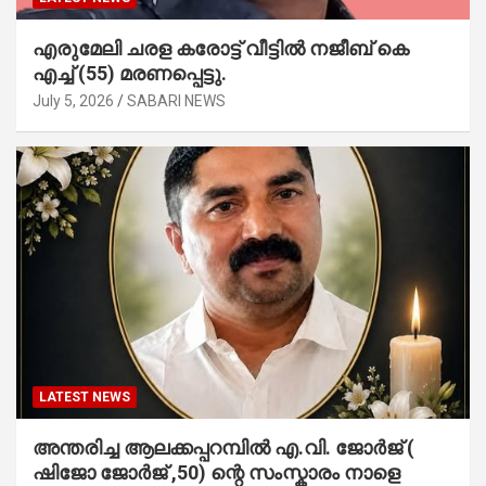
എരുമേലി ചരള കരോട്ട് വീട്ടിൽ നജീബ് കെ
എച്ച് (55) മരണപ്പെട്ടു.
July 5, 2026
SABARI NEWS
LATEST NEWS
അന്തരിച്ച ആ​ല​ക്ക​പ്പ​റമ്പിൽ​ എ.​വി. ജോ​ർ​ജ് (
ഷിജോ ജോർജ് ,50) ന്റെ സംസ്കാരം നാളെ