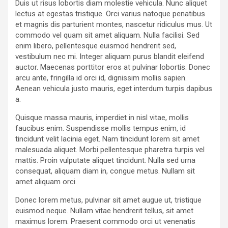
Duis ut risus lobortis diam molestie vehicula. Nunc aliquet
lectus at egestas tristique. Orci varius natoque penatibus
et magnis dis parturient montes, nascetur ridiculus mus. Ut
commodo vel quam sit amet aliquam. Nulla facilisi. Sed
enim libero, pellentesque euismod hendrerit sed,
vestibulum nec mi. Integer aliquam purus blandit eleifend
auctor. Maecenas porttitor eros at pulvinar lobortis. Donec
arcu ante, fringilla id orci id, dignissim mollis sapien.
Aenean vehicula justo mauris, eget interdum turpis dapibus
a.
Quisque massa mauris, imperdiet in nisl vitae, mollis
faucibus enim. Suspendisse mollis tempus enim, id
tincidunt velit lacinia eget. Nam tincidunt lorem sit amet
malesuada aliquet. Morbi pellentesque pharetra turpis vel
mattis. Proin vulputate aliquet tincidunt. Nulla sed urna
consequat, aliquam diam in, congue metus. Nullam sit
amet aliquam orci.
Donec lorem metus, pulvinar sit amet augue ut, tristique
euismod neque. Nullam vitae hendrerit tellus, sit amet
maximus lorem. Praesent commodo orci ut venenatis