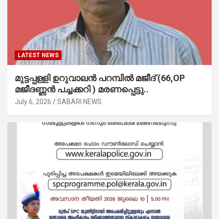
LATEST NEWS
മുട്ടപ്പള്ളി ഉറുവാലൻ പറമ്പിൽ മജീദ് (66,OP
മജീദണ്ണൻ പച്ചക്കറി ) മരണപ്പെട്ടു..
July 6, 2026
SABARI NEWS