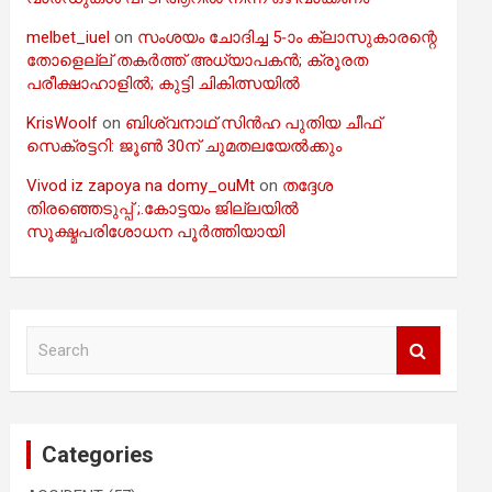
melbet_iuel
on
സംശയം ചോദിച്ച 5-ാം ക്ലാസുകാരന്റെ
തോളെല്ല് തകർത്ത് അധ്യാപകൻ; ക്രൂരത
പരീക്ഷാഹാളിൽ; കുട്ടി ചികിത്സയിൽ
KrisWoolf
on
ബിശ്വനാഥ് സിൻഹ പുതിയ ചീഫ്
സെക്രട്ടറി: ജൂൺ 30ന് ചുമതലയേൽക്കും
Vivod iz zapoya na domy_ouMt
on
തദ്ദേശ
തിരഞ്ഞെടുപ്പ് ;.കോട്ടയം ജില്ലയിൽ
സൂക്ഷ്മപരിശോധന പൂർത്തിയായി
S
e
a
r
c
Categories
h