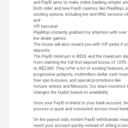
and PayID aims to make online banking simpler and
Both older and new PayID casinos, like PlayMojo, p
exciting options, including live and RNG versions 
and
VIP baccarat.
PlayMojo instantly grabbed my attention with ove
live dealer games.
The house will also reward you with VIP perks if y
deposits.
The PayID minimum is A$20, and the maximum depo
from claiming the full first deposit bonus of 125%
to A$2,500. They offer a lot of exciting features,
progressive jackpots, multimillion-dollar cash to
free spin bonuses, and special promotions like
fortune wheels and Missions. Our team monitors th
changes the toplist based on availability.
Once your PayID is linked to your bank account, th
process is quick and consistent across most bank 
On the payout side, instant PayID withdrawals me
reach your account quickly instead of sitting in l