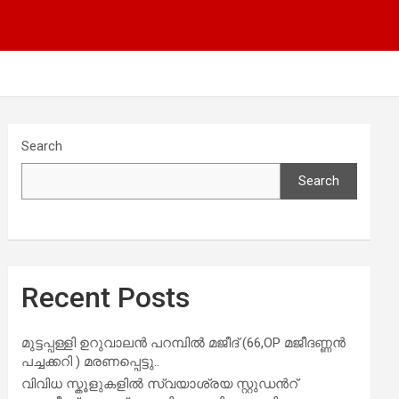
Search
Search
Recent Posts
മുട്ടപ്പള്ളി ഉറുവാലൻ പറമ്പിൽ മജീദ് (66,OP മജീദണ്ണൻ
പച്ചക്കറി ) മരണപ്പെട്ടു..
വിവിധ സ്കൂളുകളില്‍ സ്വയാശ്രയ സ്റ്റുഡന്‍റ്