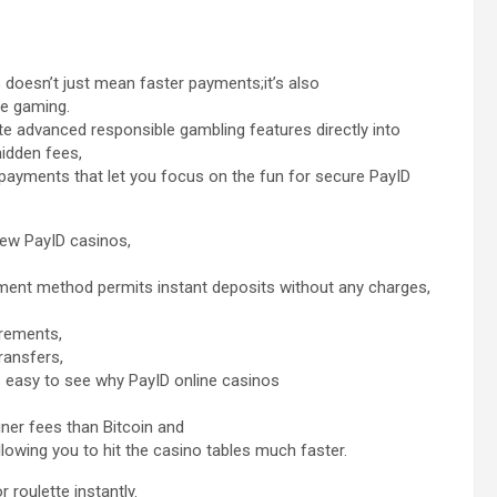
doesn’t just mean faster payments;it’s also
re gaming.
te advanced responsible gambling features directly into
hidden fees,
payments that let you focus on the fun for secure PayID
new PayID casinos,
ment method permits instant deposits without any charges,
irements,
ransfers,
’s easy to see why PayID online casinos
iner fees than Bitcoin and
lowing you to hit the casino tables much faster.
r roulette instantly.