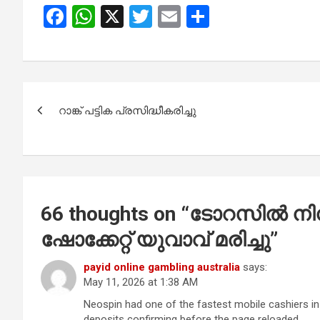
F
W
X
T
E
S
a
h
wi
m
h
ce
at
tt
ail
ar
b
s
er
e
Post
o
A
റാങ്ക് പട്ടിക പ്രസിദ്ധീകരിച്ചു
navigation
o
p
k
p
66 thoughts on “
ടോറസിൽ നിന്
ഷോക്കേറ്റ് യുവാവ് മരിച്ചു
”
payid online gambling australia
says:
May 11, 2026 at 1:38 AM
Neospin had one of the fastest mobile cashiers in 
deposits confirming before the page reloaded.