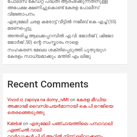
പോലീസ് കേഡറ്റ് പദ്ധതി ആരംഭിക്കുന്നതിനുള്ള
അപേക്ഷ ക്ഷണിച്ചുകൊണ്ട് കേരള പോലീസ്
വിജ്ഞാപനം
എരുമേലി ചരള കരോട്ട് വീട്ടിൽ നജീബ് കെ എച്ച് (55)
മരണപ്പെട്ടു.
അന്തരിച്ച ആ​ല​ക്ക​പ്പ​റമ്പിൽ​ എ.​വി. ജോ​ർ​ജ് ( ഷിജോ
ജോർജ് ,50) ന്റെ സംസ്കാരം നാളെ
സഹകരണ മേഖല ശക്തിപ്പെടുത്തി പുതുയുഗ
കേരളം സാധ്യമാക്കും: മന്ത്രി എം ലിജു
Recent Comments
Vivod iz zapoya na domy_ivMt
on
കേരള മീഡിയ
അക്കാദമി വൈസ്ചെയർമാനായി കെ.പി റെജിയെ
തെരഞ്ഞെടുത്തു
Kalebal
on
എരുമേലി പഞ്ചായത്തിലെ പമ്പാവാലി
,ഏഞ്ചൽ വാലി
വാർഡുകൾ പി ടി ആറിൽ നിന്ന് ഒഴിവാക്കണം