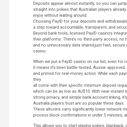
Deposits appear almost instantly, so you can jump
straight into pokies that Australian players already
enjoy without waiting around.
Choosing PayID for your deposits and withdrawals 
a step toward accountable, transparent, and secu
Beyond bank tools, licensed PayID casinos integra
their platforms. There’s no third-party access, no 
and no unnecessary data shared;just fast, secure 
casino.
When we put a PayID casino on our list, even for 
it means it’s been battle-tested, Aussie-approved,
and primed for real-money action. While each pay
they
all come with their specific minimum deposit requ
which can be as low as AU$10. With near-instant t
strong privacy, and simple bank account linking, it
Australia players trust are so popular these days.
These altcoins carry significantly lower network m
process block confirmations in under 5 minutes, al
This allows you to start playing pokies, blackjack, o