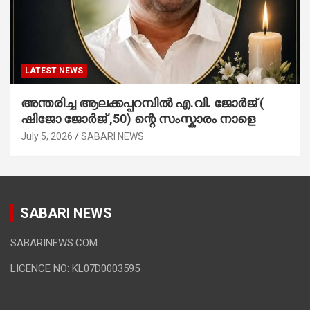
LATEST NEWS
അന്തരിച്ച ആ​ല​ക്ക​പ്പ​റമ്പിൽ​ എ.​വി. ജോ​ർ​ജ് (
ഷിജോ ജോർജ് ,50) ന്റെ സംസ്കാരം നാളെ
July 5, 2026
SABARI NEWS
SABARI NEWS
SABARINEWS.COM
LICENCE NO: KL07D0003595