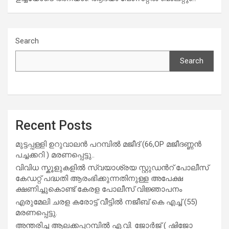
Search
Search
Recent Posts
മുട്ടപ്പള്ളി ഉറുവാലൻ പറമ്പിൽ മജീദ് (66,OP മജീദണ്ണൻ
പച്ചക്കറി ) മരണപ്പെട്ടു..
വിവിധ സ്കൂളുകളില്‍ സ്വയാശ്രയ സ്റ്റുഡന്‍റ് പോലീസ്
കേഡറ്റ് പദ്ധതി ആരംഭിക്കുന്നതിനുള്ള അപേക്ഷ
ക്ഷണിച്ചുകൊണ്ട് കേരള പോലീസ് വിജ്ഞാപനം
എരുമേലി ചരള കരോട്ട് വീട്ടിൽ നജീബ് കെ എച്ച് (55)
മരണപ്പെട്ടു.
അന്തരിച്ച ആ​ല​ക്ക​പ്പ​റമ്പിൽ​ എ.​വി. ജോ​ർ​ജ് ( ഷിജോ