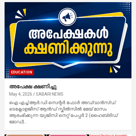
EDUCATION
അപേക്ഷ ക്ഷണിച്ചു
May 4, 2026
SABARI NEWS
ഐ.എച്ച്.ആർ.ഡി സെന്റർ ഫോർ അഡ്വാൻസ്ഡ്
ടെക്നോളജീസ് ആൻഡ് സ്കിൽസിൽ മേയ് മാസം
ആരംഭിക്കുന്ന യുജിസി നെറ്റ് പേപ്പർ 2 (ഹൈബ്രിഡ്
മോഡ്)…