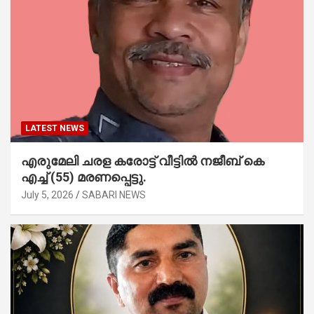
LATEST NEWS
എരുമേലി ചരള കരോട്ട് വീട്ടിൽ നജീബ് കെ
എച്ച് (55) മരണപ്പെട്ടു.
July 5, 2026
SABARI NEWS