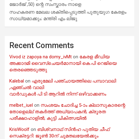
ജോർജ് ,50) ന്റെ സംസ്കാരം നാളെ
സഹകരണ മേഖല ശക്തിപ്പെടുത്തി പുതുയുഗ കേരളം
സാധ്യമാക്കും: മന്ത്രി എം ലിജു
Recent Comments
Vivod iz zapoya na domy_ivMt
on
കേരള മീഡിയ
അക്കാദമി വൈസ്ചെയർമാനായി കെ.പി റെജിയെ
തെരഞ്ഞെടുത്തു
Kalebal
on
എരുമേലി പഞ്ചായത്തിലെ പമ്പാവാലി
,ഏഞ്ചൽ വാലി
വാർഡുകൾ പി ടി ആറിൽ നിന്ന് ഒഴിവാക്കണം
melbet_iuel
on
സംശയം ചോദിച്ച 5-ാം ക്ലാസുകാരന്റെ
തോളെല്ല് തകർത്ത് അധ്യാപകൻ; ക്രൂരത
പരീക്ഷാഹാളിൽ; കുട്ടി ചികിത്സയിൽ
KrisWoolf
on
ബിശ്വനാഥ് സിൻഹ പുതിയ ചീഫ്
സെക്രട്ടറി: ജൂൺ 30ന് ചുമതലയേൽക്കും