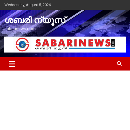
Skip
Wednesday, August 5, 2026
to
content
ശബരി ന്യൂസ്
sabarinews.com