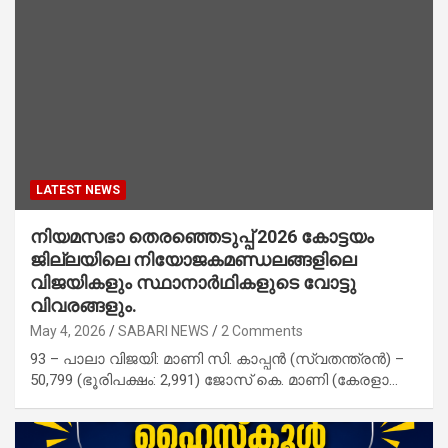
LATEST NEWS
നിയമസഭാ തെരഞ്ഞെടുപ്പ് 2026 കോട്ടയം
ജില്ലയിലെ നിയോജകമണ്ഡലങ്ങളിലെ
വിജയികളും സ്ഥാനാർഥികളുടെ വോട്ടു
വിവരങ്ങളും.
May 4, 2026
SABARI NEWS
2 Comments
93 – പാലാ വിജയി: മാണി സി. കാപ്പൻ (സ്വതന്ത്രൻ) –
50,799 (ഭൂരിപക്ഷം: 2,991) ജോസ് കെ. മാണി (കേരളാ…