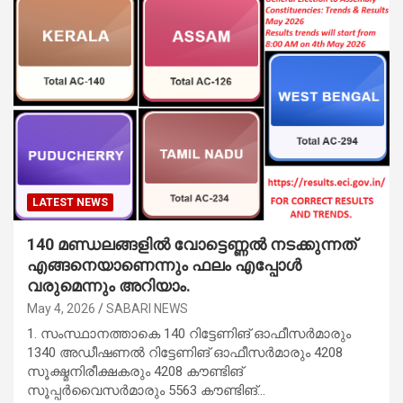
LATEST NEWS
140 മണ്ഡലങ്ങളില്‍ വോട്ടെണ്ണല്‍ നടക്കുന്നത്
എങ്ങനെയാണെന്നും ഫലം എപ്പോള്‍
വരുമെന്നും അറിയാം.
May 4, 2026
SABARI NEWS
1. സംസ്ഥാനത്താകെ 140 റിട്ടേണിങ് ഓഫീസർമാരും
1340 അഡീഷണൽ റിട്ടേണിങ്‌ ഓഫീസർമാരും 4208
സൂക്ഷ്മനിരീക്ഷകരും 4208 ക‍ൗണ്ടിങ്‌
സൂപ്പർവൈസർമാരും 5563 ക‍ൗണ്ടിങ്‌…