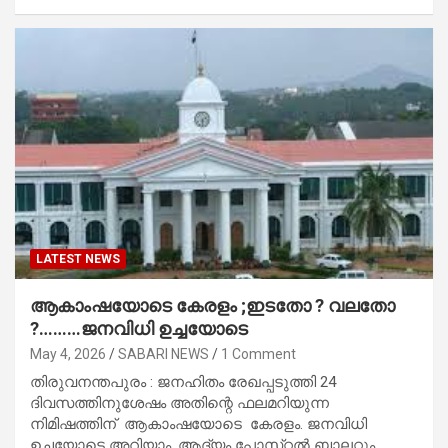
LATEST NEWS
ആകാംഷയോടെ കേരളം ;ഇടതോ ? വലതോ
?………ജനവിധി ഉച്ചയോടെ
May 4, 2026
SABARI NEWS
1 Comment
തിരുവനന്തപുരം : ജനഹിതം രേഖപ്പടുത്തി 24
ദിവസത്തിനുശേഷം അതിന്റെ ഫലമറിയുന്ന
നിമിഷത്തിന്‌ ആകാംഷയോടെ കേരളം. ജനവിധി
ഉച്ചയോടെ അറിയാം. ആദ്യം പോസ്‌റ്റൽ ബാലറ്റും…