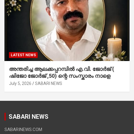
LATEST NEWS
അന്തരിച്ച ആ​ല​ക്ക​പ്പ​റമ്പിൽ​ എ.​വി. ജോ​ർ​ജ് (
ഷിജോ ജോർജ് ,50) ന്റെ സംസ്കാരം നാളെ
July 5, 2026
SABARI NEWS
SABARI NEWS
SABARINEWS.COM