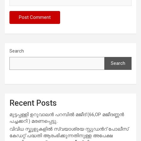
Search
Search
Recent Posts
മുട്ടപ്പള്ളി ഉറുവാലൻ പറമ്പിൽ മജീദ് (66,OP മജീദണ്ണൻ
പച്ചക്കറി ) മരണപ്പെട്ടു..
വിവിധ സ്കൂളുകളില്‍ സ്വയാശ്രയ സ്റ്റുഡന്‍റ് പോലീസ്
കേഡറ്റ് പദ്ധതി ആരംഭിക്കുന്നതിനുള്ള അപേക്ഷ