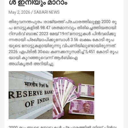
ൾ ഇ​നി​യും മാ​റാം
May 2, 2026
SABARI NEWS
തിരുവനന്തപുരം :രാ​ജ്യ​ത്ത് പ്ര​ചാ​ര​ത്തി​ലു​ള്ള 2000 രൂ​
പ നോ​ട്ടു​ക​ളി​ൽ 98.47 ശ​ത​മാ​ന​വും തി​രി​ച്ചെ​ത്തി​യ​താ​യി
റി​സ​ർ​വ് ബാ​ങ്ക്. 2023 മേ​യ് 19ന് ​നോ​ട്ടു​ക​ൾ പി​ൻ​വ​ലി​ക്കു​
ന്ന​താ​യി പ്ര​ഖ്യാ​പി​ക്കു​മ്പോ​ൾ 3.56 ല​ക്ഷം കോ​ടി രൂ​പ​
യു​ടെ നോ​ട്ടു​ക​ളാ​യി​രു​ന്നു വി​പ​ണി​യി​ലു​ണ്ടാ​യി​രു​ന്ന​ത്.
2026 ഏ​പ്രി​ൽ 30ലെ ​ക​ണ​ക്ക​നു​സ​രി​ച്ച് 5,451 കോ​ടി രൂ​പ​
യാ​യി കു​റ​ഞ്ഞു​വെ​ന്ന് ആ​ർ​ബി​ഐ
അ​ധി​കൃ​ത​ർ അ​റി​യി​ച്ചു.
2000 രൂ​പ​യു​ടെ നോ​ട്ടു​ക​ൾ പ്ര​ചാ​ര​ത്തി​ൽ നി​ന്ന് പി​ൻ​വ​