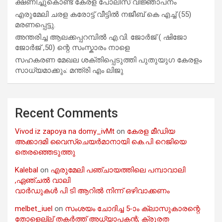
ക്ഷണിച്ചുകൊണ്ട് കേരള പോലീസ് വിജ്ഞാപനം
എരുമേലി ചരള കരോട്ട് വീട്ടിൽ നജീബ് കെ എച്ച് (55)
മരണപ്പെട്ടു.
അന്തരിച്ച ആ​ല​ക്ക​പ്പ​റമ്പിൽ​ എ.​വി. ജോ​ർ​ജ് ( ഷിജോ
ജോർജ് ,50) ന്റെ സംസ്കാരം നാളെ
സഹകരണ മേഖല ശക്തിപ്പെടുത്തി പുതുയുഗ കേരളം
സാധ്യമാക്കും: മന്ത്രി എം ലിജു
Recent Comments
Vivod iz zapoya na domy_ivMt
on
കേരള മീഡിയ
അക്കാദമി വൈസ്ചെയർമാനായി കെ.പി റെജിയെ
തെരഞ്ഞെടുത്തു
Kalebal
on
എരുമേലി പഞ്ചായത്തിലെ പമ്പാവാലി
,ഏഞ്ചൽ വാലി
വാർഡുകൾ പി ടി ആറിൽ നിന്ന് ഒഴിവാക്കണം
melbet_iuel
on
സംശയം ചോദിച്ച 5-ാം ക്ലാസുകാരന്റെ
തോളെല്ല് തകർത്ത് അധ്യാപകൻ; ക്രൂരത