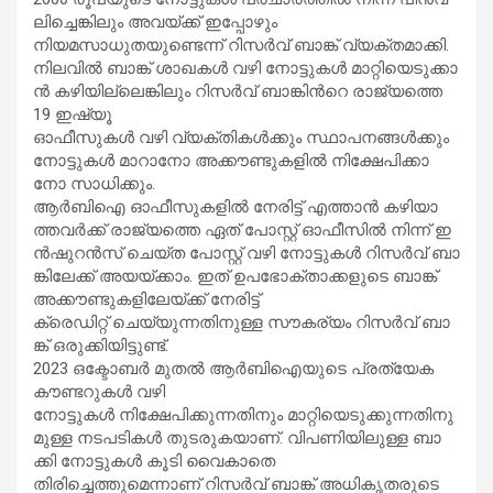
ലി​ച്ചെ​ങ്കി​ലും അ​വ​യ്ക്ക് ഇ​പ്പോ​ഴും
നി​യ​മ​സാ​ധു​ത​യു​ണ്ടെ​ന്ന് റി​സ​ർ​വ് ബാ​ങ്ക് വ്യ​ക്ത​മാ​ക്കി.
നി​ല​വി​ൽ ബാ​ങ്ക് ശാ​ഖ​ക​ൾ വ​ഴി നോ​ട്ടു​ക​ൾ മാ​റ്റി​യെ​ടു​ക്കാ​
ൻ ക​ഴി​യി​ല്ലെ​ങ്കി​ലും റി​സ​ർ​വ് ബാ​ങ്കി​ന്‍റെ രാ​ജ്യ​ത്തെ
19 ഇ​ഷ്യൂ
ഓ​ഫീ​സു​ക​ൾ വ​ഴി വ്യ​ക്തി​ക​ൾ​ക്കും സ്ഥാ​പ​ന​ങ്ങ​ൾ​ക്കും
നോ​ട്ടു​ക​ൾ മാ​റാ​നോ അ​ക്കൗ​ണ്ടു​ക​ളി​ൽ നി​ക്ഷേ​പി​ക്കാ​
നോ സാ​ധി​ക്കും.
ആ​ർ​ബി​ഐ ഓ​ഫീ​സു​ക​ളി​ൽ നേ​രി​ട്ട് എ​ത്താ​ൻ ക​ഴി​യാ​
ത്ത​വ​ർ​ക്ക് രാ​ജ്യ​ത്തെ ഏ​ത് പോ​സ്റ്റ് ഓ​ഫീ​സി​ൽ നി​ന്ന് ഇ​
ൻ​ഷു​റ​ൻ​സ് ചെ​യ്ത പോ​സ്റ്റ് വ​ഴി നോ​ട്ടു​ക​ൾ റി​സ​ർ​വ് ബാ​
ങ്കി​ലേ​ക്ക് അ​യ​യ്ക്കാം. ഇ​ത് ഉ​പ​ഭോ​ക്താ​ക്ക​ളു​ടെ ബാ​ങ്ക്
അ​ക്കൗ​ണ്ടു​ക​ളി​ലേ​യ്ക്ക് നേ​രി​ട്ട്
ക്രെ​ഡി​റ്റ് ചെ​യ്യു​ന്ന​തി​നു​ള്ള സൗ​ക​ര്യം റി​സ​ർ​വ് ബാ​
ങ്ക് ഒ​രു​ക്കി​യി​ട്ടു​ണ്ട്.
2023 ഒ​ക്ടോ​ബ​ർ മു​ത​ൽ ആ​ർ​ബി​ഐ​യു​ടെ പ്ര​ത്യേ​ക
കൗ​ണ്ട​റു​ക​ൾ വ​ഴി
നോ​ട്ടു​ക​ൾ നി​ക്ഷേ​പി​ക്കു​ന്ന​തി​നും മാ​റ്റി​യെ​ടു​ക്കു​ന്ന​തി​നു​
മു​ള്ള ന​ട​പ​ടി​ക​ൾ തു​ട​രു​ക​യാ​ണ്. വി​പ​ണി​യി​ലു​ള്ള ബാ​
ക്കി നോ​ട്ടു​ക​ൾ കൂ​ടി വൈ​കാ​തെ
തി​രി​ച്ചെ​ത്തു​മെ​ന്നാ​ണ് റി​സ​ർ​വ് ബാ​ങ്ക് അ​ധി​കൃ​ത​രു​ടെ