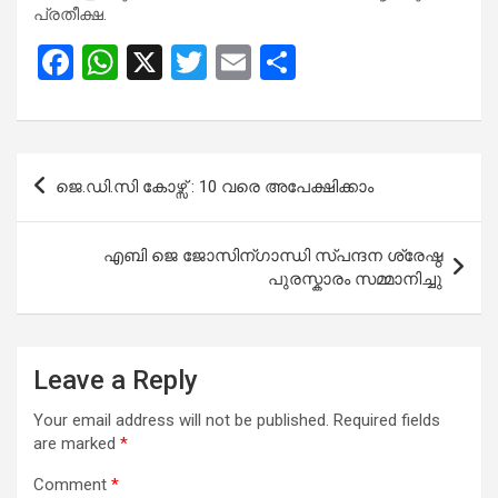
പ്ര​തീ​ക്ഷ.
F
W
X
T
E
S
a
h
wi
m
h
ce
at
tt
ail
ar
b
s
er
e
Post
ജെ.ഡി.സി കോഴ്സ് : 10 വരെ അപേക്ഷിക്കാം
o
A
navigation
o
p
എബി ജെ ജോസിന്ഗാന്ധി സ്പന്ദന ശ്രേഷ്ഠ
k
p
പുരസ്കാരം സമ്മാനിച്ചു
Leave a Reply
Your email address will not be published.
Required fields
are marked
*
Comment
*