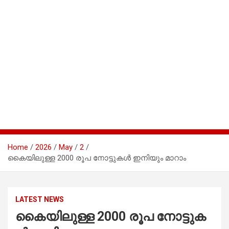
Home
2026
May
2
കൈ​യി​ലു​ള്ള 2000 രൂ​പ നോ​ട്ടു​ക​ൾ ഇ​നി​യും മാ​റാം
LATEST NEWS
കൈ​യി​ലു​ള്ള 2000 രൂ​പ നോ​ട്ടു​ക​