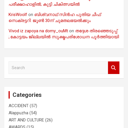
പരീക്ഷാഹാളിൽ; കുട്ടി ചികിത്സയിൽ
KrisWoolf
on
ബിശ്വനാഥ് സിൻഹ പുതിയ ചീഫ്
സെക്രട്ടറി: ജൂൺ 30ന് ചുമതലയേൽക്കും
Vivod iz zapoya na domy_ouMt
on
തദ്ദേശ തിരഞ്ഞെടുപ്പ്
;.കോട്ടയം ജില്ലയിൽ സൂക്ഷ്മപരിശോധന പൂർത്തിയായി
S
e
a
r
c
Categories
h
ACCIDENT
(57)
Alappuzha
(54)
ART AND CULTURE
(26)
AWARDS
(15)