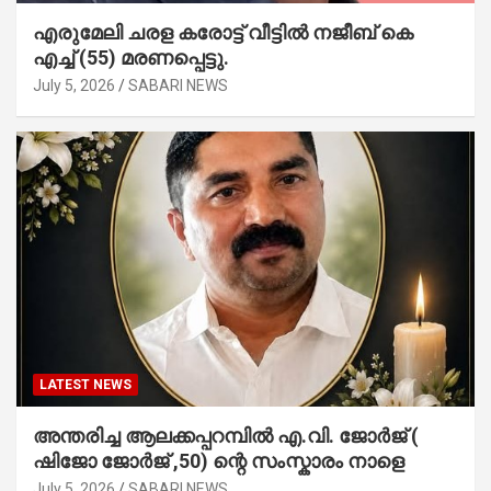
എരുമേലി ചരള കരോട്ട് വീട്ടിൽ നജീബ് കെ
എച്ച് (55) മരണപ്പെട്ടു.
July 5, 2026
SABARI NEWS
LATEST NEWS
അന്തരിച്ച ആ​ല​ക്ക​പ്പ​റമ്പിൽ​ എ.​വി. ജോ​ർ​ജ് (
ഷിജോ ജോർജ് ,50) ന്റെ സംസ്കാരം നാളെ
July 5, 2026
SABARI NEWS