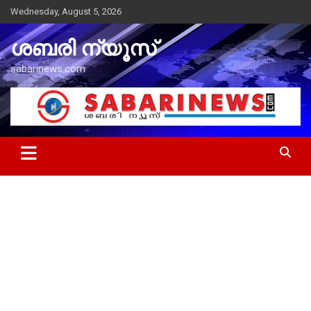
Skip
Wednesday, August 5, 2026
to
content
ശബരി ന്യൂസ്
sabarinews.com