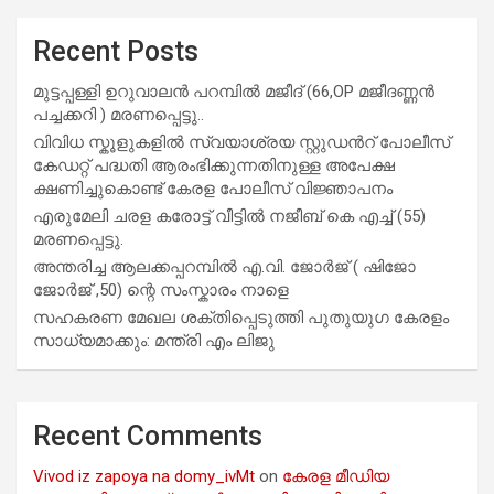
Recent Posts
മുട്ടപ്പള്ളി ഉറുവാലൻ പറമ്പിൽ മജീദ് (66,OP മജീദണ്ണൻ
പച്ചക്കറി ) മരണപ്പെട്ടു..
വിവിധ സ്കൂളുകളില്‍ സ്വയാശ്രയ സ്റ്റുഡന്‍റ് പോലീസ്
കേഡറ്റ് പദ്ധതി ആരംഭിക്കുന്നതിനുള്ള അപേക്ഷ
ക്ഷണിച്ചുകൊണ്ട് കേരള പോലീസ് വിജ്ഞാപനം
എരുമേലി ചരള കരോട്ട് വീട്ടിൽ നജീബ് കെ എച്ച് (55)
മരണപ്പെട്ടു.
അന്തരിച്ച ആ​ല​ക്ക​പ്പ​റമ്പിൽ​ എ.​വി. ജോ​ർ​ജ് ( ഷിജോ
ജോർജ് ,50) ന്റെ സംസ്കാരം നാളെ
സഹകരണ മേഖല ശക്തിപ്പെടുത്തി പുതുയുഗ കേരളം
സാധ്യമാക്കും: മന്ത്രി എം ലിജു
Recent Comments
Vivod iz zapoya na domy_ivMt
on
കേരള മീഡിയ