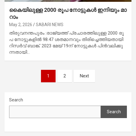
കൈ​യി​ലു​ള്ള 2000 രൂ​പ നോ​ട്ടു​ക​ൾ ഇ​നി​യും മാ​
റാം
May 2, 2026
SABARI NEWS
തിരുവനന്തപുരം :രാ​ജ്യ​ത്ത് പ്ര​ചാ​ര​ത്തി​ലു​ള്ള 2000 രൂ​
പ നോ​ട്ടു​ക​ളി​ൽ 98.47 ശ​ത​മാ​ന​വും തി​രി​ച്ചെ​ത്തി​യ​താ​യി
റി​സ​ർ​വ് ബാ​ങ്ക്. 2023 മേ​യ് 19ന് ​നോ​ട്ടു​ക​ൾ പി​ൻ​വ​ലി​ക്കു​
ന്ന​താ​യി…
Posts
1
2
Next
navigation
Search
Search