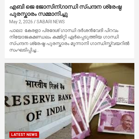
എബി ജെ ജോസിന്ഗാന്ധി സ്പന്ദന ശ്രേഷ്ഠ
പുരസ്കാരം സമ്മാനിച്ചു
May 2, 2026
SABARI NEWS
പാലാ: കേരളാ പ്രദേശ് ഗാന്ധി ദർശൻവേദി പിറവം
നിയോജകമണ്ഡലം കമ്മിറ്റി ഏർപ്പെടുത്തിയ ഗാന്ധി
സ്പന്ദന ശ്രേഷ്ഠ പുരസ്കാരം മൂന്നാനി ഗാന്ധിസ്ക്വയറിൽ
സംഘടിപ്പിച്ച…
LATEST NEWS