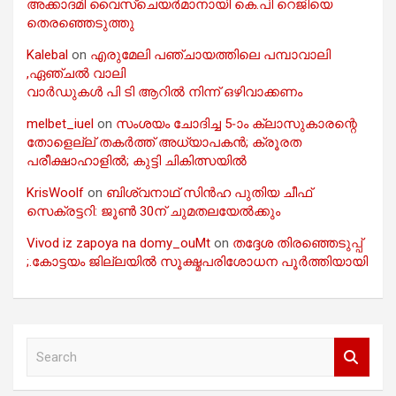
അക്കാദമി വൈസ്ചെയർമാനായി കെ.പി റെജിയെ
തെരഞ്ഞെടുത്തു
Kalebal
on
എരുമേലി പഞ്ചായത്തിലെ പമ്പാവാലി
,ഏഞ്ചൽ വാലി
വാർഡുകൾ പി ടി ആറിൽ നിന്ന് ഒഴിവാക്കണം
melbet_iuel
on
സംശയം ചോദിച്ച 5-ാം ക്ലാസുകാരന്റെ
തോളെല്ല് തകർത്ത് അധ്യാപകൻ; ക്രൂരത
പരീക്ഷാഹാളിൽ; കുട്ടി ചികിത്സയിൽ
KrisWoolf
on
ബിശ്വനാഥ് സിൻഹ പുതിയ ചീഫ്
സെക്രട്ടറി: ജൂൺ 30ന് ചുമതലയേൽക്കും
Vivod iz zapoya na domy_ouMt
on
തദ്ദേശ തിരഞ്ഞെടുപ്പ്
;.കോട്ടയം ജില്ലയിൽ സൂക്ഷ്മപരിശോധന പൂർത്തിയായി
S
e
a