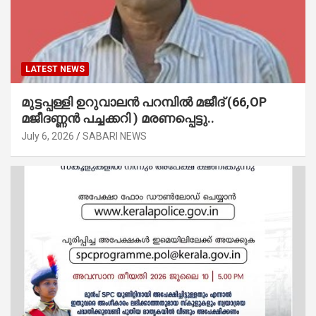
LATEST NEWS
മുട്ടപ്പള്ളി ഉറുവാലൻ പറമ്പിൽ മജീദ് (66,OP
മജീദണ്ണൻ പച്ചക്കറി ) മരണപ്പെട്ടു..
July 6, 2026
SABARI NEWS