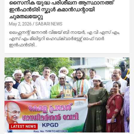
സൈനിക യുദ്ധ പരിശീലന ആസ്ഥാനത്ത്
ഇൻഫൻട്രി സ്കൂൾ കമാൻഡന്റായി
ചുമതലയേറ്റു
May 2, 2026
SABARI NEWS
ലെഫ്റ്റനന്റ് ജനറൽ വിജയ് ബി നായർ, എ വി എസ് എം,
എസ് എം മിലിട്ടറി ഹെഡ്ക്വാർട്ടേഴ്സ് ഓഫ് വാർ
ഇൻഫൻട്രി…
LATEST NEWS