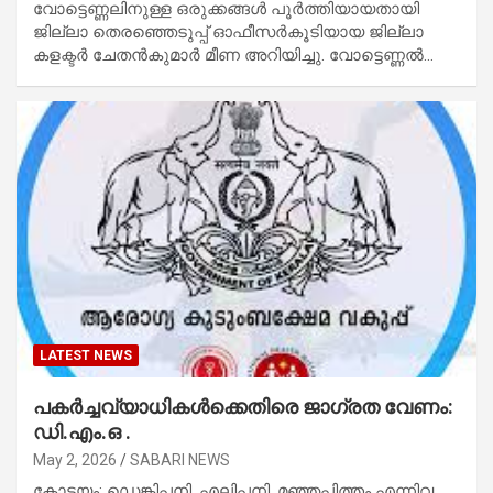
വോട്ടെണ്ണലിനുള്ള ഒരുക്കങ്ങൾ പൂർത്തിയായതായി
ജില്ലാ തെരഞ്ഞെടുപ്പ് ഓഫീസർകൂടിയായ ജില്ലാ
കളക്ടർ ചേതൻകുമാർ മീണ അറിയിച്ചു. വോട്ടെണ്ണൽ…
LATEST NEWS
പകർച്ചവ്യാധികൾക്കെതിരെ ജാഗ്രത വേണം:
ഡി.എം.ഒ .
May 2, 2026
SABARI NEWS
കോട്ടയം: ഡെങ്കിപ്പനി, എലിപ്പനി, മഞ്ഞപ്പിത്തം എന്നിവ