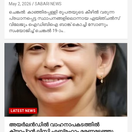
May 2, 2026
SABARI NEWS
ചെങ്കൽ: കാഞ്ഞിരപ്പള്ളി രൂപതയുടെ കീഴിൽ വരുന്ന
പ്രധാനപ്പെട്ട സ്ഥാപനങ്ങളിലൊന്നായ ഏയ്ഞ്ചൽസ്
വിലേജും ഐഡിബിഐ ബാങ്ക് കൊച്ചി സോണും
സംയോജിച്ച് ചെങ്കൽ 19-ാം…
LATEST NEWS
അയർലൻഡിൽ വാഹനാപകടത്തിൽ
ക്യാപ്റ്റൻ ലിസി എബ്രഹാം മരണമടഞ്ഞു