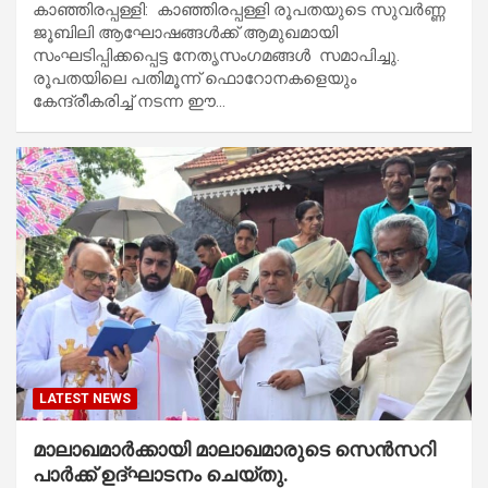
കാഞ്ഞിരപ്പള്ളി: കാഞ്ഞിരപ്പള്ളി രൂപതയുടെ സുവർണ്ണ
ജൂബിലി ആഘോഷങ്ങൾക്ക് ആമുഖമായി
സംഘടിപ്പിക്കപ്പെട്ട നേതൃസംഗമങ്ങൾ സമാപിച്ചു.
രൂപതയിലെ പതിമൂന്ന് ഫൊറോനകളെയും
കേന്ദ്രീകരിച്ച് നടന്ന ഈ…
LATEST NEWS
മാലാഖമാർക്കായി മാലാഖമാരുടെ സെൻസറി
പാർക്ക് ഉദ്ഘാടനം ചെയ്തു.