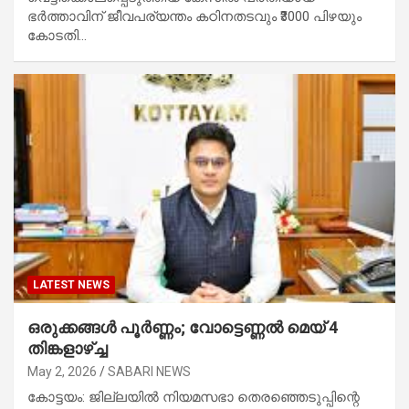
ഭർത്താവിന് ജീവപര്യന്തം കഠിനതടവും ₹3000 പിഴയും
കോടതി…
LATEST NEWS
ഒരുക്കങ്ങൾ പൂർണ്ണം; വോട്ടെണ്ണൽ മെയ് 4
തിങ്കളാഴ്ച്ച
May 2, 2026
SABARI NEWS
കോട്ടയം: ജില്ലയിൽ നിയമസഭാ തെരഞ്ഞെടുപ്പിന്റെ