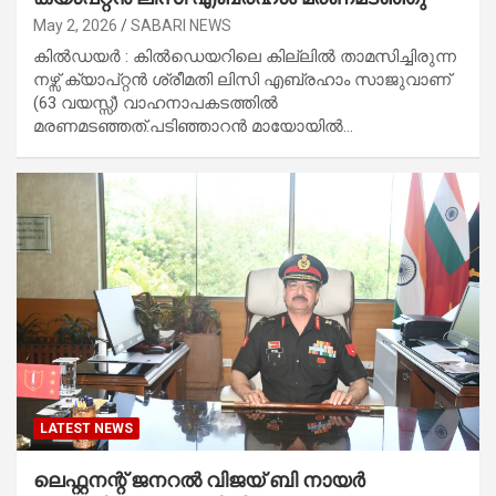
May 2, 2026
SABARI NEWS
കില്‍ഡയര്‍ : കില്‍ഡെയറിലെ കില്ലില്‍ താമസിച്ചിരുന്ന
നഴ്സ് ക്യാപ്റ്റൻ ശ്രീമതി ലിസി എബ്രഹാം സാജുവാണ്
(63 വയസ്സ്) വാഹനാപകടത്തിൽ
മരണമടഞ്ഞത്.പടിഞ്ഞാറന്‍ മായോയില്‍…
LATEST NEWS
ലെഫ്റ്റനന്റ് ജനറൽ വിജയ് ബി നായർ