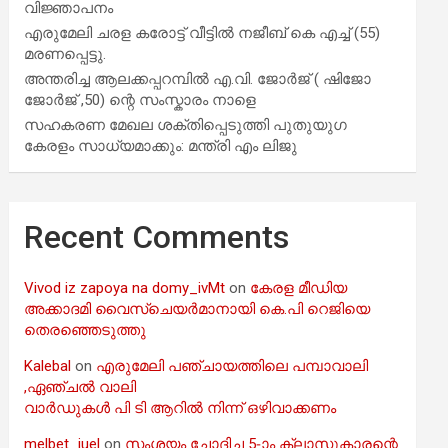
വിജ്ഞാപനം
എരുമേലി ചരള കരോട്ട് വീട്ടിൽ നജീബ് കെ എച്ച് (55)
മരണപ്പെട്ടു.
അന്തരിച്ച ആ​ല​ക്ക​പ്പ​റമ്പിൽ​ എ.​വി. ജോ​ർ​ജ് ( ഷിജോ
ജോർജ് ,50) ന്റെ സംസ്കാരം നാളെ
സഹകരണ മേഖല ശക്തിപ്പെടുത്തി പുതുയുഗ
കേരളം സാധ്യമാക്കും: മന്ത്രി എം ലിജു
Recent Comments
Vivod iz zapoya na domy_ivMt
on
കേരള മീഡിയ
അക്കാദമി വൈസ്ചെയർമാനായി കെ.പി റെജിയെ
തെരഞ്ഞെടുത്തു
Kalebal
on
എരുമേലി പഞ്ചായത്തിലെ പമ്പാവാലി
,ഏഞ്ചൽ വാലി
വാർഡുകൾ പി ടി ആറിൽ നിന്ന് ഒഴിവാക്കണം
melbet_iuel
on
സംശയം ചോദിച്ച 5-ാം ക്ലാസുകാരന്റെ