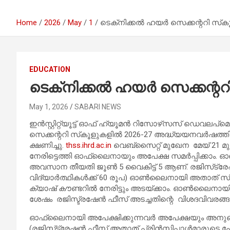
Home
2026
May
1
ടെക്‌നിക്കൽ ഹയർ സെക്കന്ററി സ്
EDUCATION
ടെക്‌നിക്കൽ ഹയർ സെക്കന്റ
May 1, 2026
SABARI NEWS
ഇൻസ്റ്റിറ്റ്യൂട്ട് ഓഫ് ഹ്യൂമൻ റിസോഴ്‌സസ് ഡെവലപ്‌മെ
സെക്കന്ററി സ്‌കൂളുകളിൽ 2026-27 അദ്ധ്യയനവർഷത്ത
ക്ഷണിച്ചു.
thss.ihrd.ac.in
വെബ്‌സൈറ്റ് മുഖേന മേയ് 
നേരിട്ടെത്തി ഓഫ്‌ലൈനായും അപേക്ഷ സമർപ്പിക്കാം
അവസാന തീയതി ജൂൺ 5 വൈകിട്ട് 5 ആണ്. രജിസ്‌ട്രേ
വിദ്യാർത്ഥികൾക്ക് 60 രൂപ) ഓൺലൈനായി അതാത് സ്‌ക
ക്യാഷ് കൗണ്ടറിൽ നേരിട്ടും അടയ്ക്കാം. ഓൺലൈനായി 
ശേഷം രജിസ്ട്രഷേൻ ഫീസ് അടച്ചതിന്റെ വിശദവിവരങ
ഓഫ്‌ലൈനായി അപേക്ഷിക്കുന്നവർ അപേക്ഷയും അനു
(രജിസ്‌ട്രേഷൻ ഫീസ് അതാത് പ്രിൻസിപ്പാൾമാരുടെ പേരി