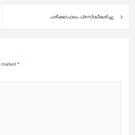
പരീക്ഷാഫലം പ്രസിദ്ധീകരിച്ചു
re marked
*