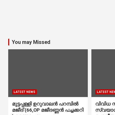
You may Missed
LATEST NEWS
LATEST NE
മുട്ടപ്പള്ളി ഉറുവാലൻ പറമ്പിൽ
വിവിധ സ്
മജീദ് (66,OP മജീദണ്ണൻ പച്ചക്കറി
സ്വയാശ്