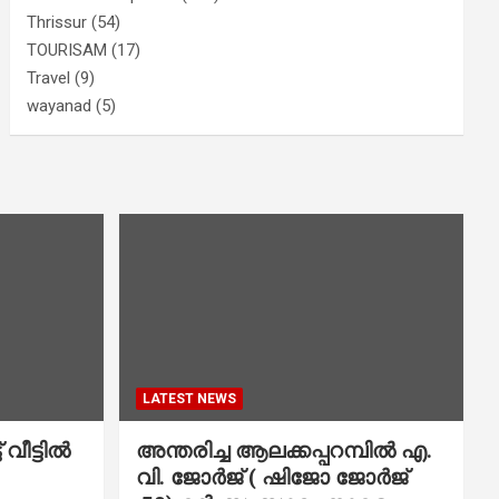
Thrissur
(54)
TOURISAM
(17)
Travel
(9)
wayanad
(5)
LATEST NEWS
വീട്ടിൽ
അന്തരിച്ച ആ​ല​ക്ക​പ്പ​റമ്പിൽ​ എ.​
വി. ജോ​ർ​ജ് ( ഷിജോ ജോർജ്