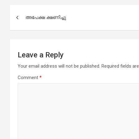
b
s
er
e
Post
o
A
അപേക്ഷ ക്ഷണിച്ചു
navigation
o
p
k
p
Leave a Reply
Your email address will not be published.
Required fields a
Comment
*