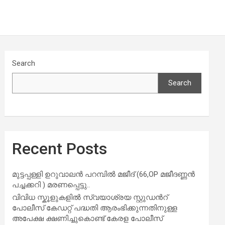
Search
Search
Recent Posts
മുട്ടപ്പള്ളി ഉറുവാലൻ പറമ്പിൽ മജീദ് (66,OP മജീദണ്ണൻ
പച്ചക്കറി ) മരണപ്പെട്ടു..
വിവിധ സ്കൂളുകളില്‍ സ്വയാശ്രയ സ്റ്റുഡന്‍റ്
പോലീസ് കേഡറ്റ് പദ്ധതി ആരംഭിക്കുന്നതിനുള്ള
അപേക്ഷ ക്ഷണിച്ചുകൊണ്ട് കേരള പോലീസ്