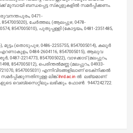
് മുമ്പായി ബന്ധപ്പെട്ട സ്‌കൂളുകളിൽ സമർപ്പിക്കണം.
രുവനന്തപുരം, 0471-
, 8547005020), ചേർത്തല, (ആലപ്പുഴ, 0478-
80574, 8547005010), പുതുപ്പള്ളി (കോട്ടയം, 0481-2351485,
6), മുട്ടം (തൊടുപുഴ, 0486-2255755, 8547005014), കലൂർ
ി (എറണാകുളം, 0484-2604116, 8547005015), ആലുവ
, 0487-2214773, 8547005022), വാഴക്കാട് (മലപ്പുറം,
81498, 8547005012), പെരിന്തൽമണ്ണ (മലപ്പുറം, 04933-
2721070, 8547005031) എന്നിവിടങ്ങളിലാണ് ടെക്‌നിക്കൽ
പ്പിക്കുന്നതിനുള്ള ലിങ്ക്
ihrd.ac.in
ൽ ലഭ്യമാണ്.
ുടെ വെബ്‌സൈറ്റിലും ലഭിക്കും. ഫോൺ: 9447242722.