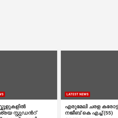
WS
LATEST NEWS
കൂളുകളില്‍
എരുമേലി ചരള കരോട്ട് 
രയ സ്റ്റുഡന്‍റ്
നജീബ് കെ എച്ച് (55)