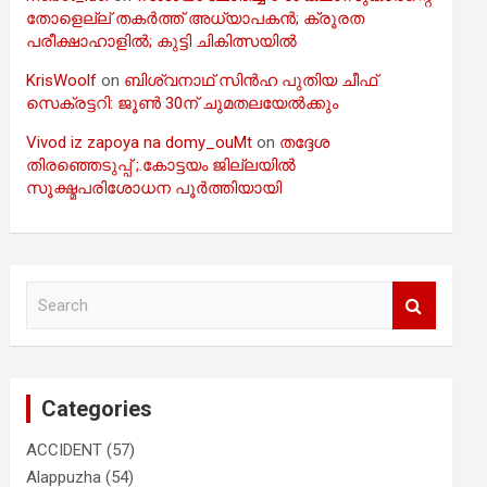
തോളെല്ല് തകർത്ത് അധ്യാപകൻ; ക്രൂരത
പരീക്ഷാഹാളിൽ; കുട്ടി ചികിത്സയിൽ
KrisWoolf
on
ബിശ്വനാഥ് സിൻഹ പുതിയ ചീഫ്
സെക്രട്ടറി: ജൂൺ 30ന് ചുമതലയേൽക്കും
Vivod iz zapoya na domy_ouMt
on
തദ്ദേശ
തിരഞ്ഞെടുപ്പ് ;.കോട്ടയം ജില്ലയിൽ
സൂക്ഷ്മപരിശോധന പൂർത്തിയായി
S
e
a
r
c
Categories
h
ACCIDENT
(57)
Alappuzha
(54)