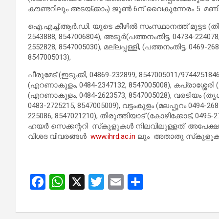
കൗണ്ടറിലും അടയ്ക്കാം) ജൂൺ 6ന് വൈകുന്നേരം 5 മണിക്ക
ഐ.എച്ച്.ആർ.ഡി. യുടെ കീഴിൽ സംസ്ഥാനത്ത് മുട്ടട (തി
2543888, 8547006804), അടൂർ(പത്തനംതിട്ട, 04734-224078
2552828, 8547005030), മല്ലപ്പള്ളി, (പത്തനംതിട്ട, 0469-26
8547005013),
പീരുമേട് (ഇടുക്കി, 04869-232899, 8547005011/974425184
(എറണാകുളം, 0484-2347132, 8547005008), കപ്രാശ്ശേര
(എറണാകുളം, 0484-2623573, 8547005028), വരടിയം (തൃശൂർ
0483-2725215, 8547005009), വട്ടംകുളം (മലപ്പുറം 0494-26
225086, 8547021210), തിരുത്തിയാട് (കോഴിക്കോട്, 0495-
ഹയർ സെക്കന്ററി സ്‌കൂളുകൾ നിലവിലുള്ളത്. അപേക്ഷ സമർ
വിശദ വിവരങ്ങൾ
www.ihrd.ac.in
ലും അതാതു സ്‌കൂളുകള
F
W
X
T
E
S
a
h
wi
m
h
ce
at
tt
ail
ar