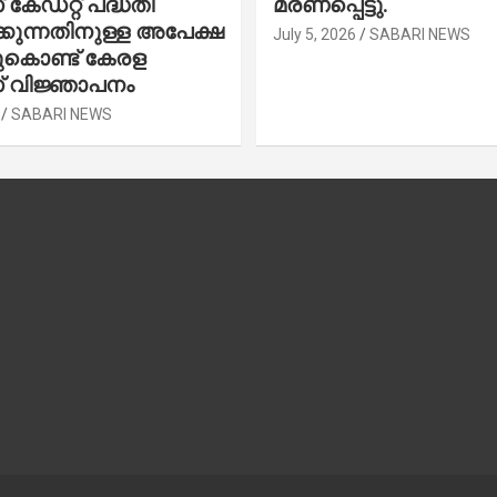
കേഡറ്റ് പദ്ധതി
മരണപ്പെട്ടു.
കുന്നതിനുള്ള അപേക്ഷ
July 5, 2026
SABARI NEWS
ചുകൊണ്ട് കേരള
 വിജ്ഞാപനം
SABARI NEWS