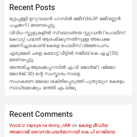
Recent Posts
മുട്ടപ്പള്ളി ഉറുവാലൻ പറമ്പിൽ മജീദ് (66,OP മജീദണ്ണൻ
പച്ചക്കറി ) മരണപ്പെട്ടു..
വിവിധ സ്കൂളുകളില്‍ സ്വയാശ്രയ സ്റ്റുഡന്‍റ് പോലീസ്
കേഡറ്റ് പദ്ധതി ആരംഭിക്കുന്നതിനുള്ള അപേക്ഷ
ക്ഷണിച്ചുകൊണ്ട് കേരള പോലീസ് വിജ്ഞാപനം
എരുമേലി ചരള കരോട്ട് വീട്ടിൽ നജീബ് കെ എച്ച് (55)
മരണപ്പെട്ടു.
അന്തരിച്ച ആ​ല​ക്ക​പ്പ​റമ്പിൽ​ എ.​വി. ജോ​ർ​ജ് ( ഷിജോ
ജോർജ് ,50) ന്റെ സംസ്കാരം നാളെ
സഹകരണ മേഖല ശക്തിപ്പെടുത്തി പുതുയുഗ കേരളം
സാധ്യമാക്കും: മന്ത്രി എം ലിജു
Recent Comments
Vivod iz zapoya na domy_ivMt
on
കേരള മീഡിയ
അക്കാദമി വൈസ്ചെയർമാനായി കെ.പി റെജിയെ