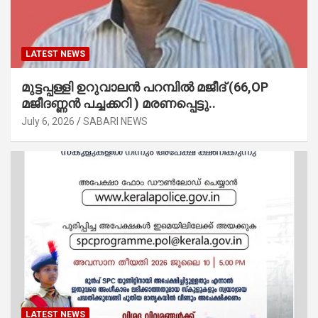
LATEST NEWS
മുട്ടപ്പള്ളി ഉറുവാലൻ പറമ്പിൽ മജീദ് (66,OP
മജീദണ്ണൻ പച്ചക്കറി ) മരണപ്പെട്ടു..
July 6, 2026
SABARI NEWS
LATEST NEWS