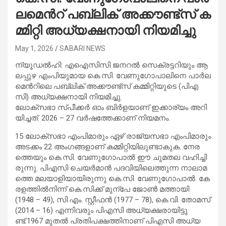
ല​മെ​ന്‍റ് പ​ബ്ലി​ക് അ​ക്കൗ​ണ്ട്സ് ക​
മ്മി​റ്റി അ​ധ്യ​ക്ഷ​നാ​യി നി​യ​മി​ച്ചു
May 1, 2026
SABARI NEWS
ന്യൂ​ഡ​ൽ​ഹി: എ​ഐ​സി​സി ജ​ന​റ​ൽ സെ​ക്ര​ട്ട​റി​യും ആ​
ല​പ്പു​ഴ എം​പി​യു​മാ​യ കെ.​സി. വേ​ണു​ഗോ​പാ​ലി​നെ പാ​ർ​ല​
മെ​ന്‍റി​ലെ പ​ബ്ലി​ക് അ​ക്കൗ​ണ്ട്സ് ക​മ്മി​റ്റി​യു​ടെ (പി​എ​
സി) അ​ധ്യ​ക്ഷ​നാ​യി നി​യ​മി​ച്ചു.
ലോ​ക്‌​സ​ഭാ സ‌്‌​പീ​ക്ക​ർ ഓം ​ബി​ർ​ള​യാ​ണ് ഇ​ക്കാ​ര്യം അ​റി​
യി​ച്ച​ത്. 2026 – 27 വ​ർ​ഷ​ത്തേ​ക്കാ​ണ് നി​യ​മ​നം.
15 ലോ​ക്‌​സ​ഭാ എം​പി​മാ​രും ഏ​ഴ് രാ​ജ്യ​സ​ഭാ എം​പി​മാ​രും
അ​ട​ക്കം 22 അം​ഗ​ങ്ങ​ളാ​ണ് ക​മ്മി​റ്റി​യി​ലു​ണ്ടാ​കു​ക. നേ​ര​
ത്തെ​യും കെ.​സി. വേ​ണു​ഗോ​പാ​ൽ ഈ ​ചു​മ​ത​ല വ​ഹി​ച്ചി​
രു​ന്നു. പി​എ​സി ചെ​യ​ർ​മാ​ൻ പ​ദ​വി​യി​ലെ​ത്തു​ന്ന നാ​ലാ​മ​
ത്തെ മ​ല​യാ​ളി​യാ​യി​രു​ന്നു കെ.​സി. വേ​ണു​ഗോ​പാ​ൽ. കേ​
ര​ള​ത്തി​ൽ​നി​ന്ന് കെ.​സി​ക്ക് മു​ന്പേ ജോ​ൺ മ​ത്താ​യി
(1948 – 49), സി.​എം. സ്റ്റീ​ഫ​ൻ (1977 – 78), കെ.​വി. തോ​മ​സ്
(2014 – 16) എ​ന്നി​വ​രും പി​എ​സി അ​ധ്യ​ക്ഷ​രാ​യി​ട്ടു​
ണ്ട്.1967 മു​ത​ൽ പ്ര​തി​പ​ക്ഷ​ത്തി​നാ​ണ് പി​എ​സി അ​ധ്യ​