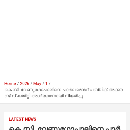
Home
2026
May
1
കെ.​സി. വേ​ണു​ഗോ​പാ​ലി​നെ പാ​ർ​ല​മെ​ന്‍റ് പ​ബ്ലി​ക് അ​ക്കൗ​
ണ്ട്സ് ക​മ്മി​റ്റി അ​ധ്യ​ക്ഷ​നാ​യി നി​യ​മി​ച്ചു
LATEST NEWS
കെ.​സി. വേ​ണു​ഗോ​പാ​ലി​നെ പാ​ർ​