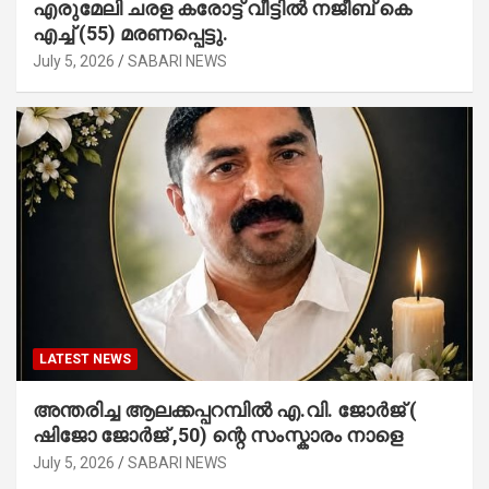
എരുമേലി ചരള കരോട്ട് വീട്ടിൽ നജീബ് കെ
എച്ച് (55) മരണപ്പെട്ടു.
July 5, 2026
SABARI NEWS
LATEST NEWS
അന്തരിച്ച ആ​ല​ക്ക​പ്പ​റമ്പിൽ​ എ.​വി. ജോ​ർ​ജ് (
ഷിജോ ജോർജ് ,50) ന്റെ സംസ്കാരം നാളെ
July 5, 2026
SABARI NEWS