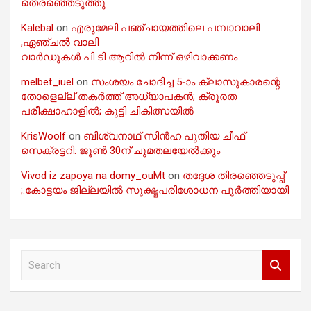
തെരഞ്ഞെടുത്തു
Kalebal
on
എരുമേലി പഞ്ചായത്തിലെ പമ്പാവാലി
,ഏഞ്ചൽ വാലി
വാർഡുകൾ പി ടി ആറിൽ നിന്ന് ഒഴിവാക്കണം
melbet_iuel
on
സംശയം ചോദിച്ച 5-ാം ക്ലാസുകാരന്റെ
തോളെല്ല് തകർത്ത് അധ്യാപകൻ; ക്രൂരത
പരീക്ഷാഹാളിൽ; കുട്ടി ചികിത്സയിൽ
KrisWoolf
on
ബിശ്വനാഥ് സിൻഹ പുതിയ ചീഫ്
സെക്രട്ടറി: ജൂൺ 30ന് ചുമതലയേൽക്കും
Vivod iz zapoya na domy_ouMt
on
തദ്ദേശ തിരഞ്ഞെടുപ്പ്
;.കോട്ടയം ജില്ലയിൽ സൂക്ഷ്മപരിശോധന പൂർത്തിയായി
S
e
a
r