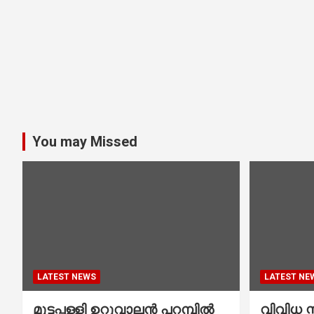
You may Missed
LATEST NEWS
LATEST NE
മുട്ടപ്പള്ളി ഉറുവാലൻ പറമ്പിൽ
വിവിധ സ്