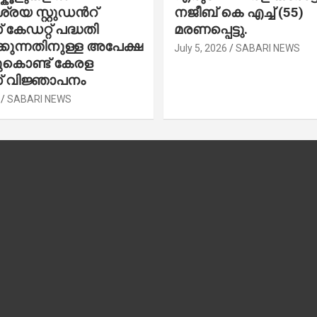
രയ സ്റ്റുഡന്‍റ്
നജീബ് കെ എച്ച് (55)
കേഡറ്റ് പദ്ധതി
മരണപ്പെട്ടു.
കുന്നതിനുള്ള അപേക്ഷ
July 5, 2026
SABARI NEWS
ചുകൊണ്ട് കേരള
 വിജ്ഞാപനം
SABARI NEWS