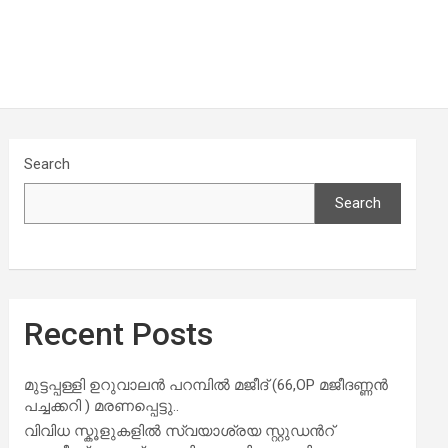
Search
Search
Recent Posts
മുട്ടപ്പള്ളി ഉറുവാലൻ പറമ്പിൽ മജീദ് (66,OP മജീദണ്ണൻ
പച്ചക്കറി ) മരണപ്പെട്ടു..
വിവിധ സ്കൂളുകളില്‍ സ്വയാശ്രയ സ്റ്റുഡന്‍റ്