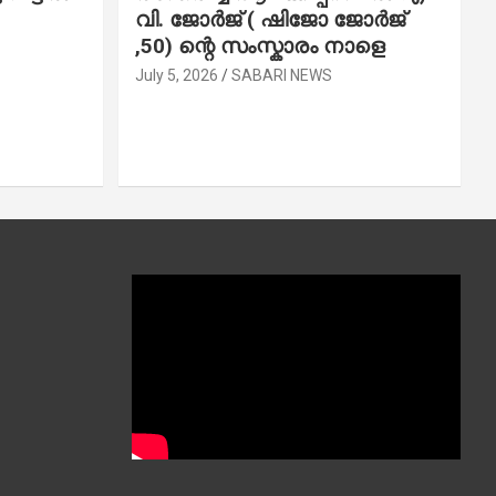
വി. ജോ​ർ​ജ് ( ഷിജോ ജോർജ്
,50) ന്റെ സംസ്കാരം നാളെ
July 5, 2026
SABARI NEWS