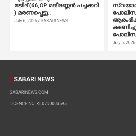
മജീദ് (66,OP മജീദണ്ണൻ പച്ചക്കറി
സ്വയാശ്
) മരണപ്പെട്ടു..
പോലീസ് 
ആരംഭിക്
July 6, 2026
SABARI NEWS
ക്ഷണിച്
പോലീസ്
July 5, 2026
SABARI NEWS
SABARINEWS.COM
LICENCE NO: KL07D0003595