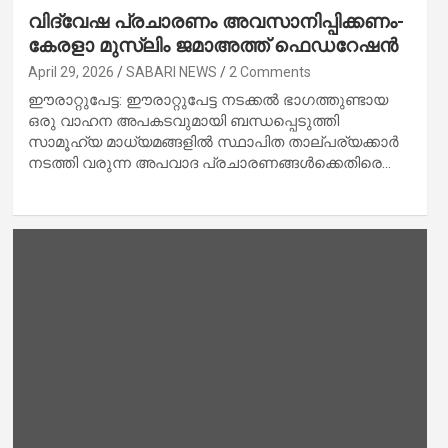
വിദ്വേഷ പ്രചാരണം അവസാനിപ്പിക്കണം-
കേരളാ മുസ്ലിം ജമാഅത്ത് ഫെഡറേഷൻ
April 29, 2026
SABARI NEWS
2 Comments
ഈരാറ്റുപേട്ട: ഈരാറ്റുപേട്ട നടക്കൽ ഭാഗത്തുണ്ടായ
ഒരു വാഹന അപകടവുമായി ബന്ധപ്പെടുത്തി
സാമൂഹ്യ മാധ്യമങ്ങളിൽ സ്ഥാപിത താല്പര്യക്കാർ
നടത്തി വരുന്ന അപവാദ പ്രചാരണങ്ങൾക്കെതിരെ…