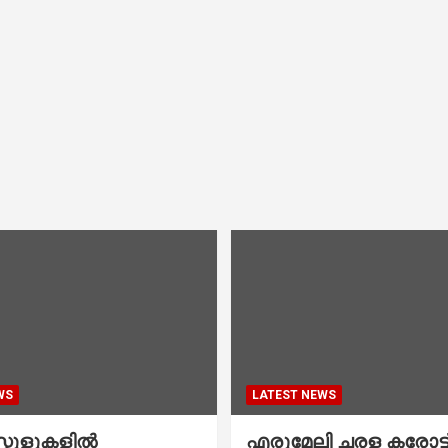
WS
LATEST NEWS
കൂളുകളില്‍
എരുമേലി ചരള കരോട്ട് 