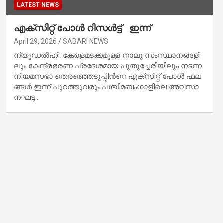
LATEST NEWS
എക്സിറ്റ് പോൾ റിസൾട്ട് ഇന്ന്
April 29, 2026
SABARI NEWS
ന്യൂ​​​ഡ​​​ൽ​​​ഹി: കേ​​​ര​​​ള​​​മ​​​ട​​​ക്ക​​​മു​​​ള്ള നാ​​​ലു സം​​​സ്ഥാ​​​ന​​​ങ്ങ​​​ളി​​​
ലും കേ​​​ന്ദ്ര​​​ഭ​​​ര​​​ണ ​​​പ്ര​​​ദേ​​​ശ​​​മാ​​​യ പു​​​തു​​​ച്ചേ​​​രി​​​യി​​​ലും ന​​​ട​​​ന്ന
നി​​​യ​​​മ​​​സ​​​ഭാ തെ​​​ര​​​ഞ്ഞെ​​​ടു​​​പ്പി​​​ന്‍റെ എ​​​ക്സി​​​റ്റ് പോ​​​ൾ ഫ​​​ല​​​
ങ്ങ​​​ൾ ഇ​​​ന്ന് പു​​​റ​​​ത്തു​​​വ​​​രും.പ​​​ശ്ചി​​​മ​​​ബം​​​ഗാ​​​ളി​​​ലെ അ​​​വ​​​സാ​​​
ന​​​ഘ​​​ട്ട…