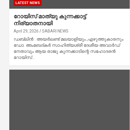
LATEST NEWS
റോയിസ് മാത്യു കുന്നക്കാട്ട്
നിര്യാതനായി
April 29, 2026
SABARI NEWS
ഡബ്ലിൻ : അയർലണ്ട് മലയാളിയും ,എഴുത്തുകാരനും
ഡോ. അംബേദ്കർ സാഹിത്യശ്രീ ദേശീയ അവാർഡ്
നേതാവും ആയ രാജു കുന്നക്കാടിന്റെ സഹോദരൻ
റോയിസ്…