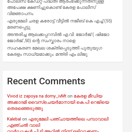
പോലീസ് കേഡറ്റ് പദ്ധതി ആരംഭിക്കുന്നതിനുള്ള
അപേക്ഷ ക്ഷണിച്ചുകൊണ്ട് കേരള പോലീസ്
വിജ്ഞാപനം
എരുമേലി ചരള കരോട്ട് വീട്ടിൽ നജീബ് കെ എച്ച് (55)
മരണപ്പെട്ടു.
അന്തരിച്ച ആ​ല​ക്ക​പ്പ​റമ്പിൽ​ എ.​വി. ജോ​ർ​ജ് ( ഷിജോ
ജോർജ് ,50) ന്റെ സംസ്കാരം നാളെ
സഹകരണ മേഖല ശക്തിപ്പെടുത്തി പുതുയുഗ
കേരളം സാധ്യമാക്കും: മന്ത്രി എം ലിജു
Recent Comments
Vivod iz zapoya na domy_ivMt
on
കേരള മീഡിയ
അക്കാദമി വൈസ്ചെയർമാനായി കെ.പി റെജിയെ
തെരഞ്ഞെടുത്തു
Kalebal
on
എരുമേലി പഞ്ചായത്തിലെ പമ്പാവാലി
,ഏഞ്ചൽ വാലി
വാർഡുകൾ പി ടി ആറിൽ നിന്ന് ഒഴിവാക്കണം