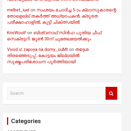
melbet_iuel
on
സംശയം ചോദിച്ച 5-ാം ക്ലാസുകാരന്റെ
തോളെല്ല് തകർത്ത് അധ്യാപകൻ; ക്രൂരത
പരീക്ഷാഹാളിൽ; കുട്ടി ചികിത്സയിൽ
KrisWoolf
on
ബിശ്വനാഥ് സിൻഹ പുതിയ ചീഫ്
സെക്രട്ടറി: ജൂൺ 30ന് ചുമതലയേൽക്കും
Vivod iz zapoya na domy_ouMt
on
തദ്ദേശ
തിരഞ്ഞെടുപ്പ് ;.കോട്ടയം ജില്ലയിൽ
സൂക്ഷ്മപരിശോധന പൂർത്തിയായി
S
e
a
r
c
Categories
h