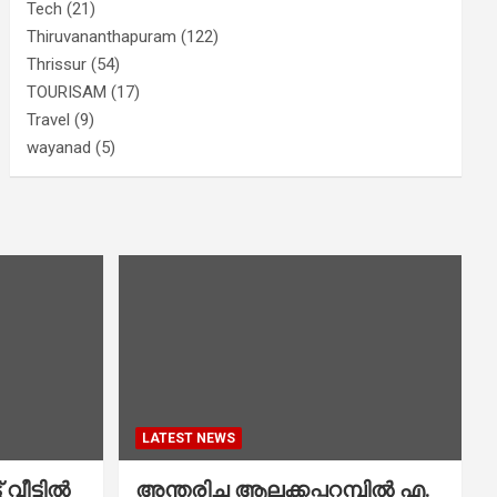
Tech
(21)
Thiruvananthapuram
(122)
Thrissur
(54)
TOURISAM
(17)
Travel
(9)
wayanad
(5)
LATEST NEWS
വീട്ടിൽ
അന്തരിച്ച ആ​ല​ക്ക​പ്പ​റമ്പിൽ​ എ.​