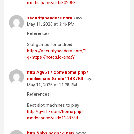
mod=space&uid=802958
securityheaders.com
says:
May 11, 2026 at 3:46 PM
References:
Slot games for android
https://securityheaders.com/?
q=https://notes.io/enatY
http://gv517.com/home.php?
mod=space&uid=1148784
says:
May 11, 2026 at 11:28 PM
References:
Best slot machines to play
http://gv517.com/home.php?
mod=space&uid=1148784
http://bbs.pcgpcg.net/
says: