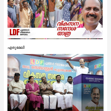
എരുമേലി