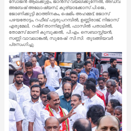
സോജന്‍ ആലക്കുളം, ജാന്‍സ് വയലിക്കുന്നേല്‍, അഡ്വ.
അബേഷ് അലോഷ്യസ്, കുര്യാക്കോസ് പി.ജെ.,
ജോണിക്കുട്ടി മഠത്തിനകം, ഷെമിം അഹമ്മദ്, ജോസ്
പഴയതോട്ടം, റഫീഖ് പട്ടരുപറമ്പില്‍, ഉണ്ണിരാജ്, നിജാസ്
എരുമേലി, റഷീദ് താന്നിമൂട്ടില്‍, ഫാസില്‍ പതാലില്‍,
തോമസ് മാണി കുമ്പുക്കല്‍, പി.എം. സെബാസ്റ്റ്യന്‍,
സണ്ണി വാവലാങ്കല്‍, സുരേഷ് സി.സി. തുടങ്ങിയവര്‍
പ്രസംഗിച്ചു.