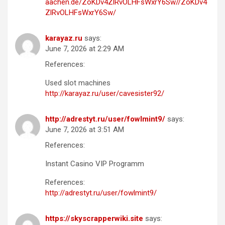
aachen.de/ZoKDv4ZlRvOLHFsWxrY6Sw//ZoKDv4
ZlRvOLHFsWxrY6Sw/
karayaz.ru
says:
June 7, 2026 at 2:29 AM
References:
Used slot machines
http://karayaz.ru/user/cavesister92/
http://adrestyt.ru/user/fowlmint9/
says:
June 7, 2026 at 3:51 AM
References:
Instant Casino VIP Programm
References:
http://adrestyt.ru/user/fowlmint9/
https://skyscrapperwiki.site
says: