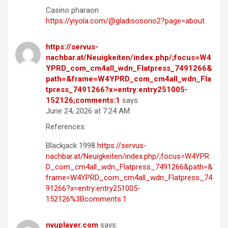
Casino pharaon
https://yiyola.com/@gladisosorio2?page=about
https://servus-
nachbar.at/Neuigkeiten/index.php/;focus=W4
YPRD_com_cm4all_wdn_Flatpress_7491266&
path=&frame=W4YPRD_com_cm4all_wdn_Fla
tpress_7491266?x=entry:entry251005-
152126;comments:1
says:
June 24, 2026 at 7:24 AM
References:
Blackjack 1998
https://servus-
nachbar.at/Neuigkeiten/index.php/;focus=W4YPR
D_com_cm4all_wdn_Flatpress_7491266&path=&
frame=W4YPRD_com_cm4all_wdn_Flatpress_74
91266?x=entry:entry251005-
152126%3Bcomments:1
nvuplayer.com
says: