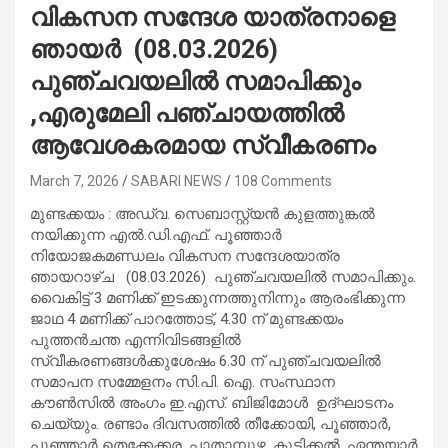
വികസന സന്ദേശ യാത്രനാളെ
ഞായർ (08.03.2026)
പുഞ്ചവയലില്‍ സമാപിക്കും
,എരുമേലി പഞ്ചായത്തിൽ
ആവേശകരമായ സ്വീകരണം
March 7, 2026
SABARI NEWS
108 Comments
മുണ്ടക്കയം : അഡ്വ. സെബാസ്റ്റ്യന്‍ കുളത്തുങ്കല്‍
നയിക്കുന്ന എല്‍.ഡി.എഫ്. പൂഞ്ഞാര്‍
നിയോജകമണ്ഡലം വികസന സന്ദേശയാത്ര
ഞായറാഴ്ച (08.03.2026) പുഞ്ചവയലില്‍ സമാപിക്കും.
വൈകിട്ട് 3 മണിക്ക് ഇടക്കുന്നത്തുനിന്നും ആരംഭിക്കുന്ന
ജാഥ 4 മണിക്ക് പാറത്തോട്, 4.30 ന് മുണ്ടക്കയം
പുത്തന്‍ചന്ത എന്നിവിടങ്ങളില്‍
സ്വീകരണങ്ങള്‍ക്കുശേഷം 6.30 ന് പുഞ്ചവയലില്‍
സമാപന സമ്മേളനം സി.പി. ഐ. സംസ്ഥാന
കൗണ്‍സില്‍ അംഗം ഇ.എസ്. ബിജിമോള്‍ ഉദ്ഘാടനം
ചെയ്യും. രണ്ടാം ദിവസത്തില്‍ തീക്കോയി, പൂഞ്ഞാര്‍,
പൂഞ്ഞാര്‍ തെക്കേക്കര, പാതാമ്പുഴ, കൂട്ടിക്കല്‍, ഏന്തയാര്‍