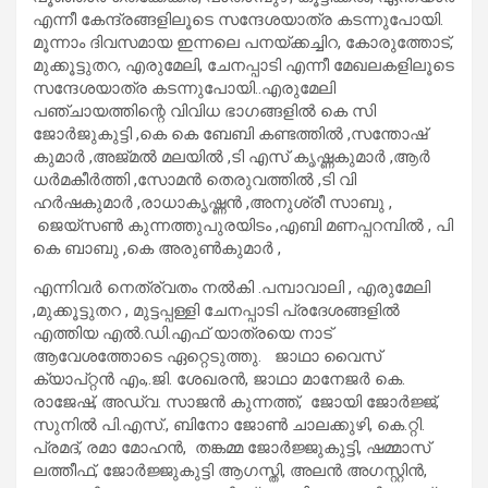
എന്നീ കേന്ദ്രങ്ങളിലൂടെ സന്ദേശയാത്ര കടന്നുപോയി.
മൂന്നാം ദിവസമായ ഇന്നലെ പനയ്ക്കച്ചിറ, കോരുത്തോട്,
മുക്കൂട്ടുതറ, എരുമേലി, ചേനപ്പാടി എന്നീ മേഖലകളിലൂടെ
സന്ദേശയാത്ര കടന്നുപോയി..എരുമേലി
പഞ്ചായത്തിന്റെ വിവിധ ഭാഗങ്ങളിൽ കെ സി
ജോർജുകുട്ടി ,കെ കെ ബേബി കണ്ടത്തിൽ ,സന്തോഷ്
കുമാർ ,അജ്മൽ മലയിൽ ,ടി എസ് കൃഷ്ണകുമാർ ,ആർ
ധർമകീർത്തി ,സോമൻ തെരുവത്തിൽ ,ടി വി
ഹർഷകുമാർ ,രാധാകൃഷ്ണൻ ,അനുശ്രീ സാബു ,
ജെയ്സൺ കുന്നത്തുപുരയിടം ,എബി മണപ്പറമ്പിൽ , പി
കെ ബാബു ,കെ അരുൺകുമാർ ,
എന്നിവർ നെത്ര്വതം നൽകി .പമ്പാവാലി , എരുമേലി
,മുക്കൂട്ടുതറ , മുട്ടപ്പള്ളി ചേനപ്പാടി പ്രദേശങ്ങളിൽ
എത്തിയ എൽ.ഡി.എഫ് യാത്രയെ നാട്
ആവേശത്തോടെ ഏറ്റെടുത്തു. ജാഥാ വൈസ്
ക്യാപ്റ്റന്‍ എം,.ജി. ശേഖരന്‍, ജാഥാ മാനേജര്‍ കെ.
രാജേഷ്, അഡ്വ. സാജന്‍ കുന്നത്ത്, ജോയി ജോര്‍ജ്ജ്,
സുനില്‍ പി.എസ്., ബിനോ ജോണ്‍ ചാലക്കുഴി, കെ.റ്റി.
പ്രമദ്, രമാ മോഹന്‍, തങ്കമ്മ ജോര്‍ജ്ജുകുട്ടി, ഷമ്മാസ്
ലത്തീഫ്, ജോര്‍ജ്ജുകുട്ടി ആഗസ്തി, അലന്‍ അഗസ്റ്റിന്‍,