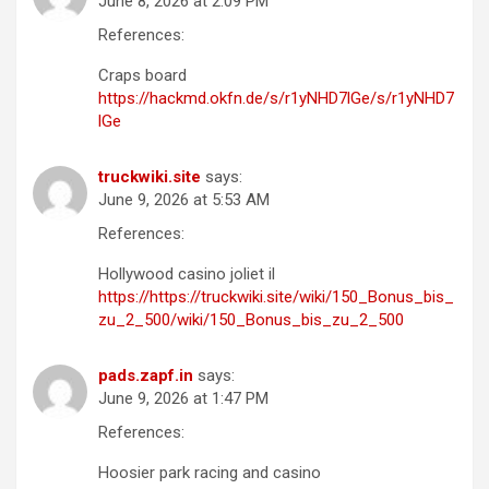
June 8, 2026 at 2:09 PM
References:
Craps board
https://hackmd.okfn.de/s/r1yNHD7lGe/s/r1yNHD7
lGe
truckwiki.site
says:
June 9, 2026 at 5:53 AM
References:
Hollywood casino joliet il
https://https://truckwiki.site/wiki/150_Bonus_bis_
zu_2_500/wiki/150_Bonus_bis_zu_2_500
pads.zapf.in
says:
June 9, 2026 at 1:47 PM
References:
Hoosier park racing and casino