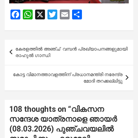
F
W
X
T
E
S
a
h
wi
m
h
ce
at
tt
ail
ar
b
s
er
e
Post
കേരളത്തിൽ അഞ്ച് വമ്പൻ പ്രഖ്യാപനങ്ങളുമായി
o
A
navigation
രാഹുൽ ഗാന്ധി
o
p
k
p
കോട്ട വിമാനത്താവളത്തിന് പ്രധാനമന്ത്രി നരേന്ദ്ര
മോദി തറക്കല്ലിട്ടു
108 thoughts on “
വികസന
സന്ദേശ യാത്രനാളെ ഞായർ
(08.03.2026) പുഞ്ചവയലില്‍