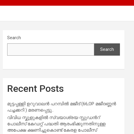
Search
Search
Recent Posts
മുട്ടപ്പള്ളി ഉറുവാലൻ പറമ്പിൽ മജീദ് (66,OP മജീദണ്ണൻ
പച്ചക്കറി ) മരണപ്പെട്ടു..
വിവിധ സ്കൂളുകളില്‍ സ്വയാശ്രയ സ്റ്റുഡന്‍റ്
പോലീസ് കേഡറ്റ് പദ്ധതി ആരംഭിക്കുന്നതിനുള്ള
അപേക്ഷ ക്ഷണിച്ചുകൊണ്ട് കേരള പോലീസ്