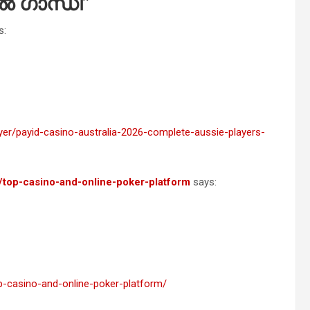
ൽ ഗാന്ധി
”
s:
er/payid-casino-australia-2026-complete-aussie-players-
top-casino-and-online-poker-platform
says:
-casino-and-online-poker-platform/