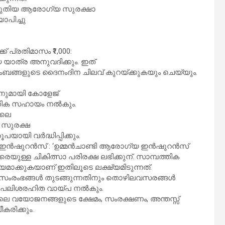
ൽ പുതിയ ആരോഗ്യ സുരക്ഷാ
ാപിച്ചു
 പ്രതിമാസം ₹1,000:
യാത്ര അനുവദിക്കും. ഇത്
ടുംബങ്ങളുടെ ദൈനംദിന ചിലവ് കുറയ്ക്കുകയും ചെയ്യും.
തിനുമായി കോളേജ്
ത്തിക സഹായം നൽകും.
ിലെ
ക സുരക്ഷ
യായി വർദ്ധിപ്പിക്കും.
 ഇൻഷുറൻസ് : ‘ഉമ്മൻചാണ്ടി ആരോഗ്യ ഇൻഷുറൻസ്
യുള്ള ചികിത്സാ പരിരക്ഷ ലഭിക്കുന്. സാമ്പത്തിക
യമാക്കുകയാണ് ഇതിലൂടെ ലക്ഷ്യമിടുന്നത്.
 സംരംഭങ്ങൾ തുടങ്ങുന്നതിനും തൊഴിലവസരങ്ങൾ
വരെ പലിശരഹിത വായ്പ നൽകും.
തിലെ വയോജനങ്ങളുടെ ക്ഷേമം, സംരക്ഷണം, അന്തസ്സ്
കരിക്കും.