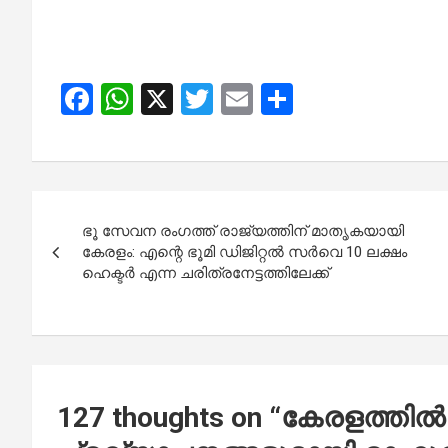
F
W
X
T
E
S
a
h
wi
m
h
ce
at
tt
ail
ar
b
s
er
e
Post
o
A
ഭൂ സേവന രംഗത്ത് രാജ്യത്തിന് മാതൃകയായി
navigation
o
p
കേരളം: എന്റെ ഭൂമി ഡിജിറ്റൽ സർവെ 10 ലക്ഷം
ഹെക്ടർ എന്ന ചരിത്രനേട്ടത്തിലേക്ക്
k
p
127 thoughts on “
കേരളത്തിൽ