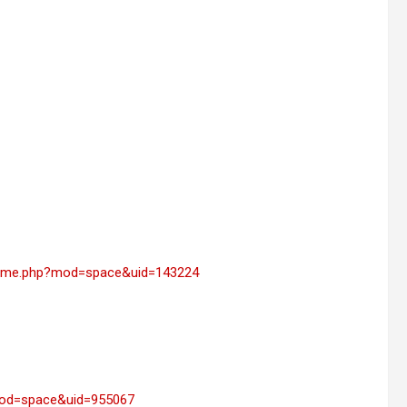
home.php?mod=space&uid=143224
mod=space&uid=955067