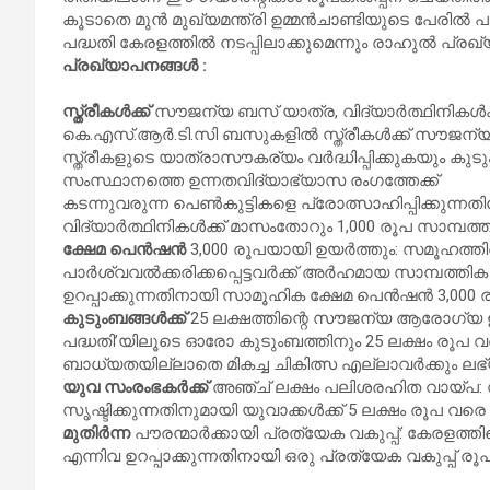
കൂടാതെ മുൻ മുഖ്യമന്ത്രി ഉമ്മൻചാണ്ടിയുടെ പേരി
പദ്ധതി കേരളത്തിൽ നടപ്പിലാക്കുമെന്നും രാഹുൽ പ്രഖ്യ
പ്രഖ്യാപനങ്ങൾ :
സ്ത്രീകൾക്ക്
സൗജന്യ ബസ് യാത്ര, വിദ്യാർത്ഥിനികൾക്ക്
കെ.എസ്.ആർ.ടി.സി ബസുകളിൽ സ്ത്രീകൾക്ക് സൗജന്യ 
സ്ത്രീകളുടെ യാത്രാസൗകര്യം വർദ്ധിപ്പിക്കുകയും കു
സംസ്ഥാനത്തെ ഉന്നതവിദ്യാഭ്യാസ രംഗത്തേക്ക്
കടന്നുവരുന്ന പെൺകുട്ടികളെ പ്രോത്സാഹിപ്പിക്കുന്ന
വിദ്യാർത്ഥിനികൾക്ക് മാസംതോറും 1,000 രൂപ സാമ്പ
ക്ഷേമ പെൻഷൻ
3,000 രൂപയായി ഉയർത്തും: സമൂഹത്ത
പാർശ്വവൽക്കരിക്കപ്പെട്ടവർക്ക് അർഹമായ സാമ്പത്തി
ഉറപ്പാക്കുന്നതിനായി സാമൂഹിക ക്ഷേമ പെൻഷൻ 3,000 രൂപ
കുടുംബങ്ങൾക്ക്
25 ലക്ഷത്തിന്റെ സൗജന്യ ആരോഗ്യ
പദ്ധതി’യിലൂടെ ഓരോ കുടുംബത്തിനും 25 ലക്ഷം രൂപ വരെ
ബാധ്യതയില്ലാതെ മികച്ച ചികിത്സ എല്ലാവർക്കും ലഭ്
യുവ സംരംഭകർക്ക്
അ‌ഞ്ച് ലക്ഷം പലിശരഹിത വായ്പ:
സൃഷ്ടിക്കുന്നതിനുമായി യുവാക്കൾക്ക് 5 ലക്ഷം രൂപ 
മുതിർന്ന
പൗരന്മാർക്കായി പ്രത്യേക വകുപ്പ്: കേരളത്
എന്നിവ ഉറപ്പാക്കുന്നതിനായി ഒരു പ്രത്യേക വകുപ്പ് രൂപീ