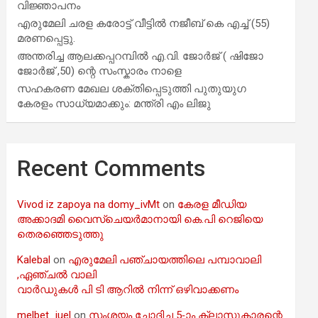
വിജ്ഞാപനം
എരുമേലി ചരള കരോട്ട് വീട്ടിൽ നജീബ് കെ എച്ച് (55)
മരണപ്പെട്ടു.
അന്തരിച്ച ആ​ല​ക്ക​പ്പ​റമ്പിൽ​ എ.​വി. ജോ​ർ​ജ് ( ഷിജോ
ജോർജ് ,50) ന്റെ സംസ്കാരം നാളെ
സഹകരണ മേഖല ശക്തിപ്പെടുത്തി പുതുയുഗ
കേരളം സാധ്യമാക്കും: മന്ത്രി എം ലിജു
Recent Comments
Vivod iz zapoya na domy_ivMt
on
കേരള മീഡിയ
അക്കാദമി വൈസ്ചെയർമാനായി കെ.പി റെജിയെ
തെരഞ്ഞെടുത്തു
Kalebal
on
എരുമേലി പഞ്ചായത്തിലെ പമ്പാവാലി
,ഏഞ്ചൽ വാലി
വാർഡുകൾ പി ടി ആറിൽ നിന്ന് ഒഴിവാക്കണം
melbet_iuel
on
സംശയം ചോദിച്ച 5-ാം ക്ലാസുകാരന്റെ