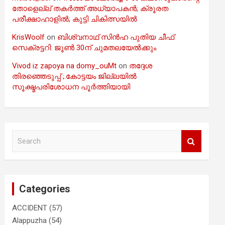
തോളെല്ല് തകർത്ത് അധ്യാപകൻ; ക്രൂരത
പരീക്ഷാഹാളിൽ; കുട്ടി ചികിത്സയിൽ
KrisWoolf
on
ബിശ്വനാഥ് സിൻഹ പുതിയ ചീഫ്
സെക്രട്ടറി: ജൂൺ 30ന് ചുമതലയേൽക്കും
Vivod iz zapoya na domy_ouMt
on
തദ്ദേശ
തിരഞ്ഞെടുപ്പ് ;.കോട്ടയം ജില്ലയിൽ
സൂക്ഷ്മപരിശോധന പൂർത്തിയായി
S
e
a
r
c
Categories
h
ACCIDENT
(57)
Alappuzha
(54)