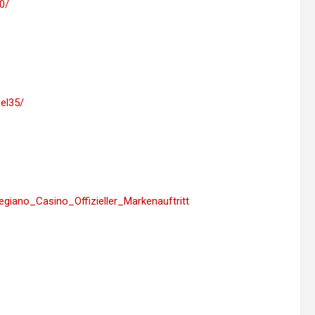
0/
el35/
Legiano_Casino_Offizieller_Markenauftritt