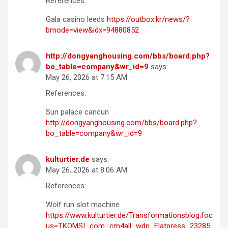
References:
Gala casino leeds
https://outbox.kr/news/?
bmode=view&idx=94880852
http://dongyanghousing.com/bbs/board.php?
bo_table=company&wr_id=9
says:
May 26, 2026 at 7:15 AM
References:
Sun palace cancun
http://dongyanghousing.com/bbs/board.php?
bo_table=company&wr_id=9
kulturtier.de
says:
May 26, 2026 at 8:06 AM
References:
Wolf run slot machine
https://www.kulturtier.de/Transformationsblog;foc
us=TKOMSI_com_cm4all_wdn_Flatpress_23285