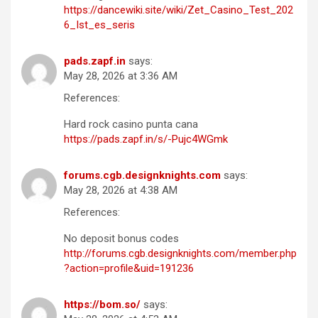
https://dancewiki.site/wiki/Zet_Casino_Test_202
6_Ist_es_seris
pads.zapf.in
says:
May 28, 2026 at 3:36 AM
References:
Hard rock casino punta cana
https://pads.zapf.in/s/-Pujc4WGmk
forums.cgb.designknights.com
says:
May 28, 2026 at 4:38 AM
References:
No deposit bonus codes
http://forums.cgb.designknights.com/member.php
?action=profile&uid=191236
https://bom.so/
says: