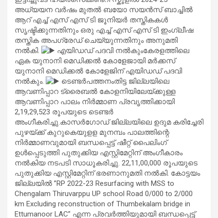
അധ്യയന വര്‍ഷം മുതല്‍ ബയോ സയന്‍സ് ബാച്ചില്‍
ആറ് എച്ച് എസ് എസ് ടി ജൂനിയര്‍ തസ്തികകള്‍
സൃഷ്ടിക്കുന്നതിനും ഒരു എച്ച് എസ് എസ് ടി ഇംഗ്ലീഷ
തസ്തിക അപഗ്രേഡ് ചെയ്യുന്നതിനും അനുമതി
നല്‍കി.
എയിഡഡ് പദവി നല്‍കുംകേരളത്തിലെ
ഏക യുനാനി മെഡിക്കല്‍ കോളേജായി മര്‍ക്കസ്
യുനാനി മെഡിക്കല്‍ കോളേജിന് എയിഡഡ് പദവി
നല്‍കും.
ടെണ്ടർപത്തനംതിട്ട ജില്ലയിലെ
ആവണിപ്പാറ ട്രൈബൽ കോളനിയിലേയ്ക്കുള്ള
ആവണിപ്പാറ പാലം നിർമ്മാണ പ്രവൃത്തിക്കായി
2,19,29,523 രൂപയുടെ ടെണ്ടർ
അംഗീകരിച്ചു.കാസർഗോഡ് ജില്ലയിലെ ഉദുമ കരിച്ചേരി
പുഴയ്ക്ക് കുറുകെയുളള മുനമ്പം പാലത്തിന്റെ
നിർമ്മാണവുമായി ബന്ധപ്പെട്ട് ഷീറ്റ് പൈലിംഗ്
ഉൾപ്പെടുത്തി പുതുക്കിയ എസ്റ്റിമേറ്റിന് അംഗീകാരം
നൽകിയ നടപടി സാധൂകരിച്ചു. 22,11,00,000 രൂപയുടെ
പുതുക്കിയ എസ്റ്റിമേറ്റിന് ഭരണാനുമതി നൽകി. കോട്ടയം
ജില്ലയിൽ ”RP 2022-23 Resurfacing with MSS to
Chengalam Thiruvarppu UP school Road 0/000 to 2/000
km Excluding reconstruction of Thumbekalam bridge in
Ettumanoor LAC” എന്ന പ്രവർത്തിയുമായി ബന്ധപ്പെട്ട്