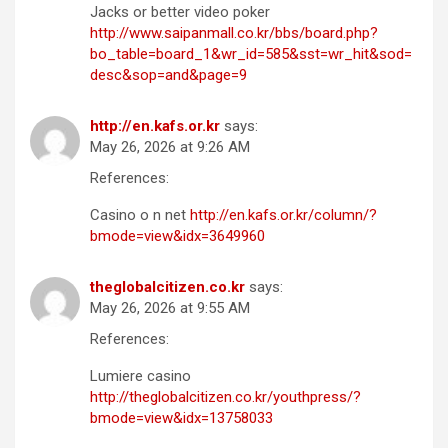
Jacks or better video poker
http://www.saipanmall.co.kr/bbs/board.php?
bo_table=board_1&wr_id=585&sst=wr_hit&sod=
desc&sop=and&page=9
http://en.kafs.or.kr
says:
May 26, 2026 at 9:26 AM
References:
Casino o n net
http://en.kafs.or.kr/column/?
bmode=view&idx=3649960
theglobalcitizen.co.kr
says:
May 26, 2026 at 9:55 AM
References:
Lumiere casino
http://theglobalcitizen.co.kr/youthpress/?
bmode=view&idx=13758033