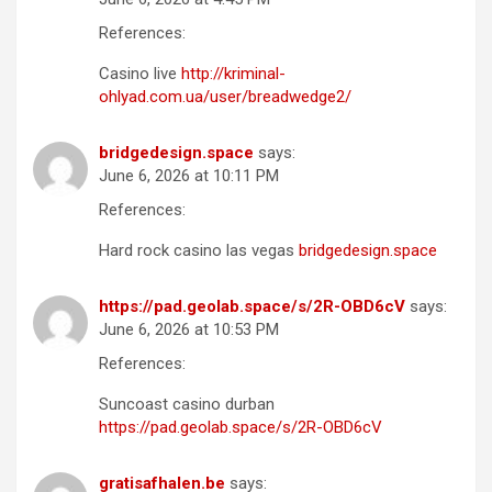
References:
Casino live
http://kriminal-
ohlyad.com.ua/user/breadwedge2/
bridgedesign.space
says:
June 6, 2026 at 10:11 PM
References:
Hard rock casino las vegas
bridgedesign.space
https://pad.geolab.space/s/2R-OBD6cV
says:
June 6, 2026 at 10:53 PM
References:
Suncoast casino durban
https://pad.geolab.space/s/2R-OBD6cV
gratisafhalen.be
says: