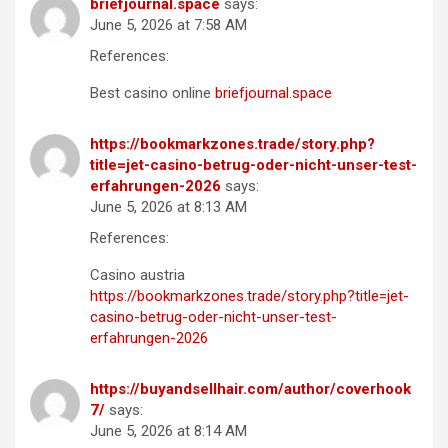
briefjournal.space
says:
June 5, 2026 at 7:58 AM
References:
Best casino online
briefjournal.space
https://bookmarkzones.trade/story.php?
title=jet-casino-betrug-oder-nicht-unser-test-
erfahrungen-2026
says:
June 5, 2026 at 8:13 AM
References:
Casino austria
https://bookmarkzones.trade/story.php?title=jet-
casino-betrug-oder-nicht-unser-test-
erfahrungen-2026
https://buyandsellhair.com/author/coverhook
7/
says:
June 5, 2026 at 8:14 AM