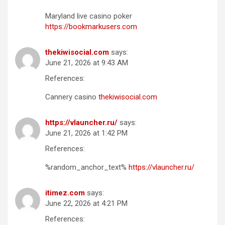
Maryland live casino poker
https://bookmarkusers.com
thekiwisocial.com
says:
June 21, 2026 at 9:43 AM
References:
Cannery casino
thekiwisocial.com
https://vlauncher.ru/
says:
June 21, 2026 at 1:42 PM
References:
%random_anchor_text%
https://vlauncher.ru/
itimez.com
says:
June 22, 2026 at 4:21 PM
References: