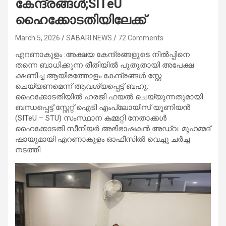
കേന്ദ്രങ്ങൾ;SITeU
ഹൈക്കോടതിയിലേക്ക്
March 5, 2026
SABARI NEWS
72 Comments
എറണാകുളം :അക്ഷയ കേന്ദ്രങ്ങളുടെ നിൽപ്പിനെ
തന്നെ ബാധിക്കുന്ന രീതിയിൽ പുതുതായി അപേക്ഷ
ക്ഷണിച്ച ആയിരത്തോളം കേന്ദ്രങ്ങൾ സ്റ്റേ
ചെയ്യണമെന്ന് ആവശ്യപ്പെട്ട് ബഹു.
ഹൈക്കോടതിയിൽ ഹരജി ഫയൽ ചെയ്യുന്നതുമായി
ബന്ധപ്പെട്ട് സ്റ്റേറ്റ് ഐടി എംപ്ലോയീസ് യൂണിയൻ
(SITeU – STU) സംസ്ഥാന കമ്മറ്റി നേതാക്കൾ
ഹൈക്കോടതി സീനിയർ അഭിഭാഷകൻ അഡ്വ. മുഹമ്മദ്
ഷായുമായി എറണാകുളം ഓഫീസിൽ വെച്ചു ചർച്ച
നടത്തി.