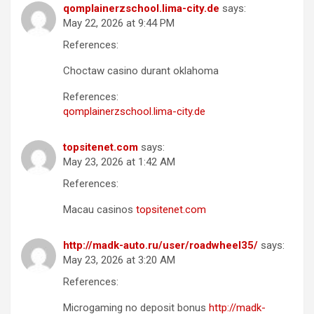
qomplainerzschool.lima-city.de
says:
May 22, 2026 at 9:44 PM
References:
Choctaw casino durant oklahoma
References:
qomplainerzschool.lima-city.de
topsitenet.com
says:
May 23, 2026 at 1:42 AM
References:
Macau casinos
topsitenet.com
http://madk-auto.ru/user/roadwheel35/
says:
May 23, 2026 at 3:20 AM
References:
Microgaming no deposit bonus
http://madk-