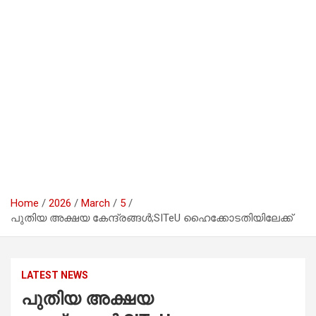
Home
2026
March
5
പുതിയ അക്ഷയ കേന്ദ്രങ്ങൾ;SITeU ഹൈക്കോടതിയിലേക്ക്
LATEST NEWS
പുതിയ അക്ഷയ