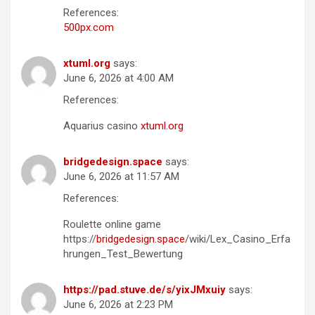
References:
500px.com
xtuml.org
says:
June 6, 2026 at 4:00 AM
References:
Aquarius casino
xtuml.org
bridgedesign.space
says:
June 6, 2026 at 11:57 AM
References:
Roulette online game
https://
bridgedesign.space
/wiki/Lex_Casino_Erfa
hrungen_Test_Bewertung
https://pad.stuve.de/s/yixJMxuiy
says:
June 6, 2026 at 2:23 PM