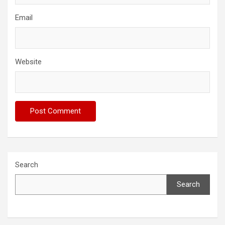
Email
Website
Search
Search