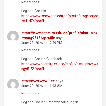
References:
Legiano Casinio
https://www.rosewood.edu.na/profile/kroghoaore
es41474/profile
https://www.altamira.edu.ec/profile/alstrupiaz
hwang95156/profile
says:
June 28, 2026 at 12:49 PM
References:
Legiano Casino Cashback
https://www.altamira.edu.ec/profile/alstrupiazhwa
ng95156/profile
http://www.www1.ee
says:
June 29, 2026 at 11:03 AM
References:
Legiano Casino Umsatzbedingungen