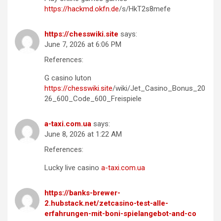
https://hackmd.okfn.de
/s/HkT2s8mefe
https://chesswiki.site
says:
June 7, 2026 at 6:06 PM
References:
G casino luton
https://chesswiki.site
/wiki/Jet_Casino_Bonus_20
26_600_Code_600_Freispiele
a-taxi.com.ua
says:
June 8, 2026 at 1:22 AM
References:
Lucky live casino
a-taxi.com.ua
https://banks-brewer-
2.hubstack.net/zetcasino-test-alle-
erfahrungen-mit-boni-spielangebot-and-co