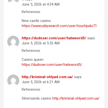
June 5, 2026 at 4:34 AM
References:
New castle casino
https://www.udrpsearch.com/user/touchjudo71
https://dudoser.com/user/hateword5/
says:
June 5, 2026 at 5:53 AM
References:
Casino queen
https://dudoser.com/user/hateword5/
http://kriminal-ohlyad.com.ua/
says:
June 5, 2026 at 6:21 AM
References:
Silversands casino
http://kriminal-ohlyad.com.ua/