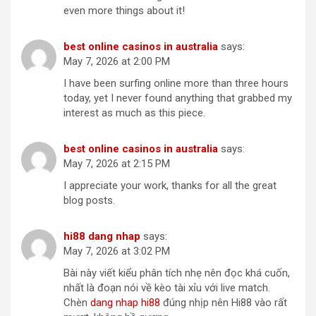
even more things about it!
best online casinos in australia
says:
May 7, 2026 at 2:00 PM
I have been surfing online more than three hours
today, yet I never found anything that grabbed my
interest as much as this piece.
best online casinos in australia
says:
May 7, 2026 at 2:15 PM
I appreciate your work, thanks for all the great
blog posts.
hi88 dang nhap
says:
May 7, 2026 at 3:02 PM
Bài này viết kiểu phân tích nhẹ nên đọc khá cuốn,
nhất là đoạn nói về kèo tài xỉu với live match.
Chèn
dang nhap hi88
đúng nhịp nên Hi88 vào rất