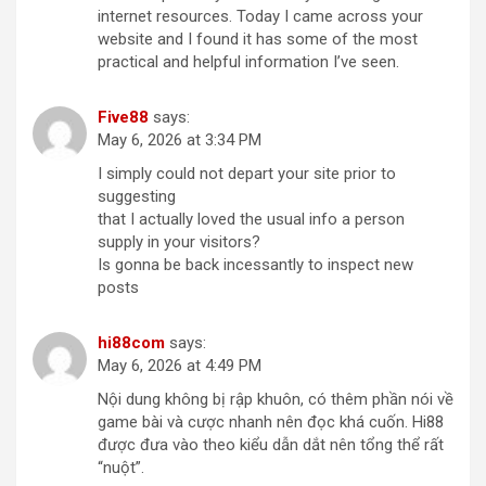
internet resources. Today I came across your
website and I found it has some of the most
practical and helpful information I’ve seen.
Five88
says:
May 6, 2026 at 3:34 PM
I simply could not depart your site prior to
suggesting
that I actually loved the usual info a person
supply in your visitors?
Is gonna be back incessantly to inspect new
posts
hi88com
says:
May 6, 2026 at 4:49 PM
Nội dung không bị rập khuôn, có thêm phần nói về
game bài và cược nhanh nên đọc khá cuốn. Hi88
được đưa vào theo kiểu dẫn dắt nên tổng thể rất
“nuột”.