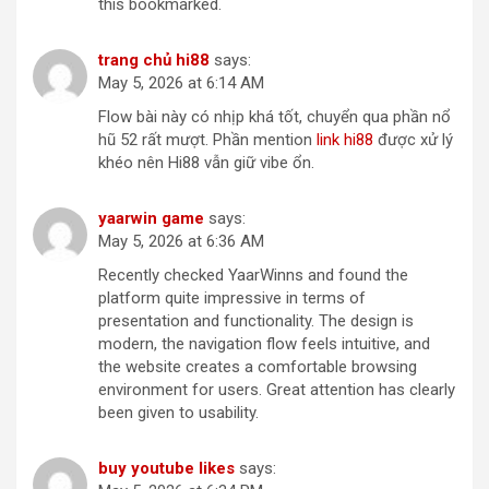
this bookmarked.
trang chủ hi88
says:
May 5, 2026 at 6:14 AM
Flow bài này có nhịp khá tốt, chuyển qua phần nổ
hũ 52 rất mượt. Phần mention
link hi88
được xử lý
khéo nên Hi88 vẫn giữ vibe ổn.
yaarwin game
says:
May 5, 2026 at 6:36 AM
Recently checked YaarWinns and found the
platform quite impressive in terms of
presentation and functionality. The design is
modern, the navigation flow feels intuitive, and
the website creates a comfortable browsing
environment for users. Great attention has clearly
been given to usability.
buy youtube likes
says: