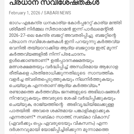
പ്രധാന സവിശേഷതകൾ
February 1, 2026
SABARI NEWS
ഭാഗം-എകേന്ദ്ര ധനകാര്യ-കോർപ്പറേറ്റ് കാര്യ മന്ത്രി
ശ്രീമതി നിർമ്മല സീതാരാമൻ ഇന്ന് പാർലമെന്റിൽ
2026-27-ലെ കേന്ദ്ര ബജറ്റ് അവതരിപ്പിച്ചു. ബജറ്റിന്റെ
പ്രധാന സവിശേഷതകൾ ഇനി പറയുന്നു:കർത്തവ്യ
ഭവനിൽ തയ്യാറാക്കിയ ആദ്യ ബജറ്റായ ഇത്, മൂന്ന്
കർത്തവ്യങ്ങളിൽ നിന്ന് പ്രചോദനം
ഉൾക്കൊണ്ടതാണ്:* ഉൽപ്പാദനക്ഷമതയും
മത്സരക്ഷമതയും വർദ്ധിപ്പിച്ച്, അസ്ഥിരമായ ആഗോള
രീതികളെ പ്രതിരോധിക്കുന്നതിലൂടെ സാമ്പത്തിക
വളർച്ച ത്വരിതപ്പെടുത്തുകയും നിലനിർത്തുകയും
ചെയ്യുക എന്നതാണ് ആദ്യ കർത്തവ്യം.*
രണ്ടാമത്തെ കർത്തവ്യം ജനങ്ങളുടെ അഭിലാഷങ്ങൾ
നിറവേറ്റുകയും അവരുടെ ശേഷി വർദ്ധിപ്പിക്കുകയും
ചെയ്യുക, രാജ്യത്തിന്റെ അഭിവൃദ്ധിയിലേക്കുള്ള
പാതയിൽ അവരെ ശക്തമായ പങ്കാളികളാക്കുക
എന്നതാണ്.* സബ്കാ സാത്ത്, സബ്കാ വികാസ്
(ഏവർക്കും ഒപ്പം ഏവരുടെയും വികസനം) എന്ന
ദർശനവുമായി യോജിപ്പിച്ചിരിക്കുന്ന മൂന്നാമത്തെ