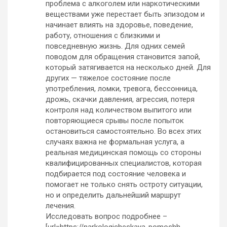
проблема с алкоголем или наркотическими
веществами уже перестает быть эпизодом и
начинает влиять на здоровье, поведение,
работу, отношения с близкими и
повседневную жизнь. Для одних семей
поводом для обращения становится запой,
который затягивается на несколько дней. Для
других — тяжелое состояние после
употребления, ломки, тревога, бессонница,
дрожь, скачки давления, агрессия, потеря
контроля над количеством выпитого или
повторяющиеся срывы после попыток
остановиться самостоятельно. Во всех этих
случаях важна не формальная услуга, а
реальная медицинская помощь со стороны
квалифицированных специалистов, которая
подбирается под состояние человека и
помогает не только снять остроту ситуации,
но и определить дальнейший маршрут
лечения.
Исследовать вопрос подробнее –
[url=https://narkologicheskaya-pomoshh-