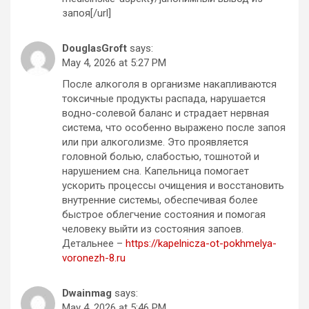
запоя[/url]
DouglasGroft
says:
May 4, 2026 at 5:27 PM
После алкоголя в организме накапливаются
токсичные продукты распада, нарушается
водно-солевой баланс и страдает нервная
система, что особенно выражено после запоя
или при алкоголизме. Это проявляется
головной болью, слабостью, тошнотой и
нарушением сна. Капельница помогает
ускорить процессы очищения и восстановить
внутренние системы, обеспечивая более
быстрое облегчение состояния и помогая
человеку выйти из состояния запоев.
Детальнее –
https://kapelnicza-ot-pokhmelya-
voronezh-8.ru
Dwainmag
says:
May 4, 2026 at 5:46 PM