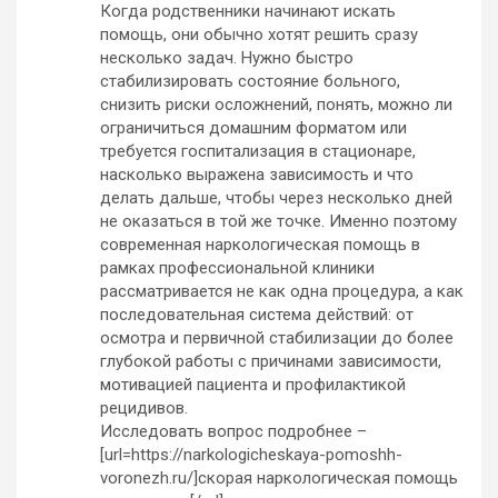
Когда родственники начинают искать
помощь, они обычно хотят решить сразу
несколько задач. Нужно быстро
стабилизировать состояние больного,
снизить риски осложнений, понять, можно ли
ограничиться домашним форматом или
требуется госпитализация в стационаре,
насколько выражена зависимость и что
делать дальше, чтобы через несколько дней
не оказаться в той же точке. Именно поэтому
современная наркологическая помощь в
рамках профессиональной клиники
рассматривается не как одна процедура, а как
последовательная система действий: от
осмотра и первичной стабилизации до более
глубокой работы с причинами зависимости,
мотивацией пациента и профилактикой
рецидивов.
Исследовать вопрос подробнее –
[url=https://narkologicheskaya-pomoshh-
voronezh.ru/]скорая наркологическая помощь