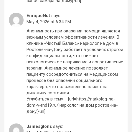
запоя самара на дому[/url]
EnriqueNut
says:
May 4, 2026 at 6:34 PM
Анонимность при оказании помощи является
важным условием эффективности лечения. В
клинике «Чистый Баланс» нарколог на дом в
Ростове-на-Дону работает в условиях строгой
конфиденциальности, что снижает
психологическое напряжение и сопротивление
терапии. Анонимное лечение позволяет
пациенту сосредоточиться на медицинском
процессе без опасений социального
характера, что положительно влияет на
динамику состояния.
Углубиться в тему – [url=https://narkolog-na-
dom-v-rnd19.ru/]нарколог на дом ростов-на-
дону[/url]
Jamesglons
says: