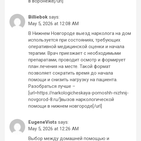
в воронеже[/url]
Billiebok
says:
May 5, 2026 at 12:08 AM
В Нижнем Новгороде выезд нарколога на дом
используется при состояниях, требующих
оперативной медицинской оценки и начала
терапии. Врач приезжает с необходимыми
препаратами, проводит осмотр и формирует
план лечения на месте. Такой формат
позволяет сократить время до начала
помощи и снизить нагрузку на пациента.
Разобраться лучше –
[url=https://narkologicheskaya-pomoshh-nizhnij-
novgorod-8.ru/]вызов наркологической
помощи в нижнем новгороде[/url]
EugeneViots
says:
May 5, 2026 at 12:26 AM
Выбор между домашней помощью и