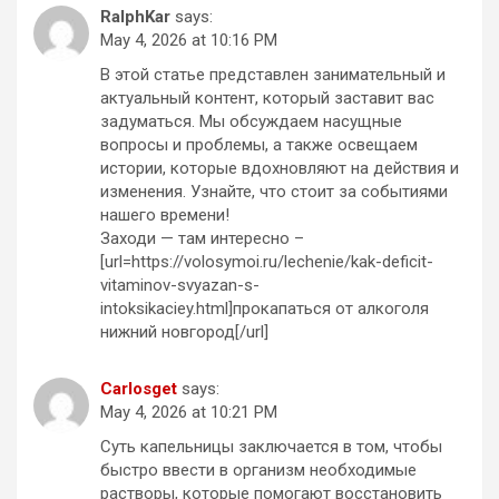
RalphKar
says:
May 4, 2026 at 10:16 PM
В этой статье представлен занимательный и
актуальный контент, который заставит вас
задуматься. Мы обсуждаем насущные
вопросы и проблемы, а также освещаем
истории, которые вдохновляют на действия и
изменения. Узнайте, что стоит за событиями
нашего времени!
Заходи — там интересно –
[url=https://volosymoi.ru/lechenie/kak-deficit-
vitaminov-svyazan-s-
intoksikaciey.html]прокапаться от алкоголя
нижний новгород[/url]
Carlosget
says:
May 4, 2026 at 10:21 PM
Суть капельницы заключается в том, чтобы
быстро ввести в организм необходимые
растворы, которые помогают восстановить