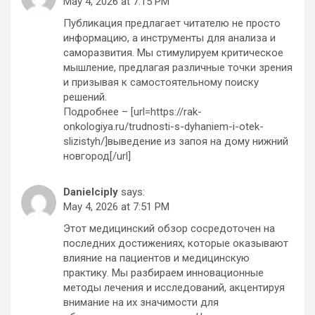
May 4, 2026 at 7:15 PM
Публикация предлагает читателю не просто
информацию, а инструменты для анализа и
саморазвития. Мы стимулируем критическое
мышление, предлагая различные точки зрения
и призывая к самостоятельному поиску
решений.
Подробнее – [url=https://rak-
onkologiya.ru/trudnosti-s-dyhaniem-i-otek-
slizistyh/]выведение из запоя на дому нижний
новгород[/url]
Danielciply
says:
May 4, 2026 at 7:51 PM
Этот медицинский обзор сосредоточен на
последних достижениях, которые оказывают
влияние на пациентов и медицинскую
практику. Мы разбираем инновационные
методы лечения и исследований, акцентируя
внимание на их значимости для