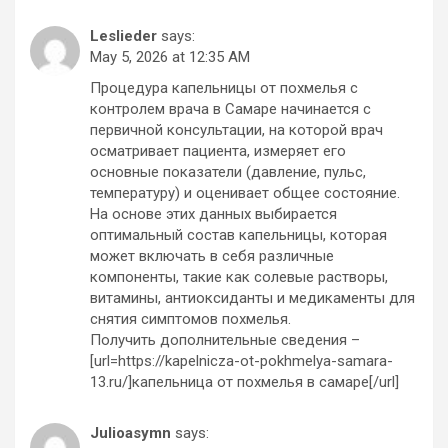
Leslieder
says:
May 5, 2026 at 12:35 AM
Процедура капельницы от похмелья с
контролем врача в Самаре начинается с
первичной консультации, на которой врач
осматривает пациента, измеряет его
основные показатели (давление, пульс,
температуру) и оценивает общее состояние.
На основе этих данных выбирается
оптимальный состав капельницы, которая
может включать в себя различные
компоненты, такие как солевые растворы,
витамины, антиоксиданты и медикаменты для
снятия симптомов похмелья.
Получить дополнительные сведения –
[url=https://kapelnicza-ot-pokhmelya-samara-
13.ru/]капельница от похмелья в самаре[/url]
Julioasymn
says: