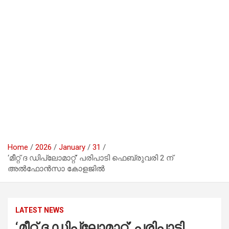
Home
2026
January
31
‘മീറ്റ് ദ ഡിപ്ലോമാറ്റ്’ പരിപാടി ഫെബ്രുവരി 2 ന്
അൽഫോൻസാ കോളജിൽ
LATEST NEWS
‘മീറ്റ് ദ ഡിപ്ലോമാറ്റ്’ പരിപാടി