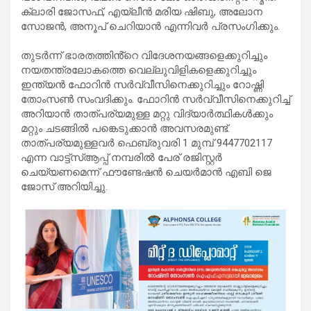
ക്ലാരി ജോസഫ്, എയ്ലീൻ മരിയ ഷിബു, അലോന
സോജൻ, അനൂപ് ചെറിയാൻ എന്നിവർ പ്രസംഗിക്കും.
തുടർന്ന് ഭാരതത്തിൻ്റെ വിദേശനയങ്ങളെക്കുറിച്ചും
നയതന്ത്രലോകത്തെ വെല്ലുവിളികളെക്കുറിച്ചും
ഇന്ത്യൻ ഫോറിൻ സർവ്വീസിനെക്കുറിച്ചും റോഷ്ണി
തോംസൺ സംവദിക്കും. ഫോറിൻ സർവ്വീസിനെക്കുറിച്ച്
അറിയാൻ താത്പര്യമുള്ള മറ്റു വിദ്യാർത്ഥികൾക്കും
മറ്റും ചടങ്ങിൽ പങ്കെടുക്കാൻ അവസരമുണ്ട്.
താത്പര്യമുള്ളവർ ഫെബ്രുവരി 1 മുമ്പ് 9447702117
എന്ന വാട്ട്സ്ആപ്പ് നമ്പരിൽ പേര് രജിസ്റ്റർ
ചെയ്യണമെന്ന് ഫൗണ്ടേഷൻ ചെയർമാൻ എബി ജെ
ജോസ് അറിയിച്ചു.