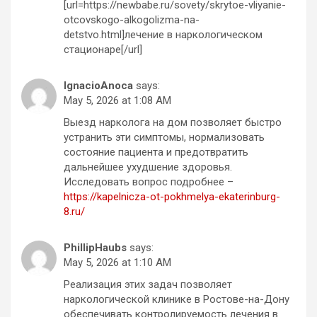
[url=https://newbabe.ru/sovety/skrytoe-vliyanie-
otcovskogo-alkogolizma-na-
detstvo.html]лечение в наркологическом
стационаре[/url]
IgnacioAnoca
says:
May 5, 2026 at 1:08 AM
Выезд нарколога на дом позволяет быстро
устранить эти симптомы, нормализовать
состояние пациента и предотвратить
дальнейшее ухудшение здоровья.
Исследовать вопрос подробнее –
https://kapelnicza-ot-pokhmelya-ekaterinburg-
8.ru/
PhillipHaubs
says:
May 5, 2026 at 1:10 AM
Реализация этих задач позволяет
наркологической клинике в Ростове-на-Дону
обеспечивать контролируемость лечения в