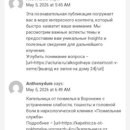
May 5, 2026 at 5:45 AM
Эта познавательная публикация погружает
вас в море интересного контента, который
быстро захватит ваше внимание. Мы
рассмотрим важные аспекты темы и
предоставим вам уникальные Insights и
полезные сведения для дальнейшего
изучения.
Углубить понимание вопроса –
[url=https://acturia.ru/alkogolnaya-zavisimost-v-
seme/]вывод из запоя на дому 24[/url]
Anthonydum
says:
May 5, 2026 at 6:49 AM
Капельница от похмелья в Воронеже с
устранением слабости, тошноты и головной
боли в наркологической клинике «Похмельная
служба»
Подробнее – [url=https://kapelnicza-ot-
pokhmelya-voronezh-4.ru/]капельница от