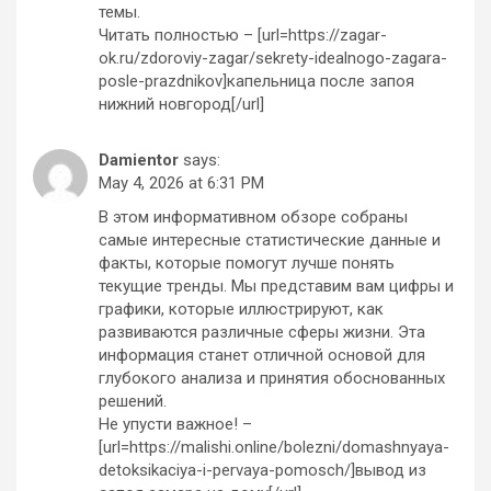
темы.
Читать полностью – [url=https://zagar-
ok.ru/zdoroviy-zagar/sekrety-idealnogo-zagara-
posle-prazdnikov]капельница после запоя
нижний новгород[/url]
Damientor
says:
May 4, 2026 at 6:31 PM
В этом информативном обзоре собраны
самые интересные статистические данные и
факты, которые помогут лучше понять
текущие тренды. Мы представим вам цифры и
графики, которые иллюстрируют, как
развиваются различные сферы жизни. Эта
информация станет отличной основой для
глубокого анализа и принятия обоснованных
решений.
Не упусти важное! –
[url=https://malishi.online/bolezni/domashnyaya-
detoksikaciya-i-pervaya-pomosch/]вывод из