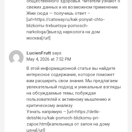
общественного здоровья. Читатели узнают о
свежих данных и их возможном применении.
Жми сюда — получишь ответ –
[url=https://catsway.ru/kak-ponyat-chto-
blizkomu-trebuetsya-pomosch-
narkologa/]выезд нарколога на дом
москва[/url]
LucienFrutt
says:
May 4, 2026 at 7:52 PM
В этой информационной статье вы найдете
интересное содержание, которое поможет
вам расширить свои знания. Мы предлагаем
увлекательный подход и уникальные взгляды
на обсуждаемые темы, побуждая
пользователей к активному мышлению и
критическому анализу.
Узнать напрямую – [url=https://detki-
detishki.ru/kak-pomoch-blizkomu-pri-
zapoe.html]капельница от запоя на дому
цена[/url]