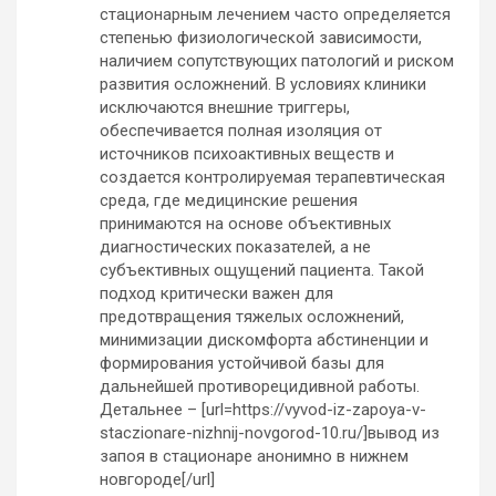
стационарным лечением часто определяется
степенью физиологической зависимости,
наличием сопутствующих патологий и риском
развития осложнений. В условиях клиники
исключаются внешние триггеры,
обеспечивается полная изоляция от
источников психоактивных веществ и
создается контролируемая терапевтическая
среда, где медицинские решения
принимаются на основе объективных
диагностических показателей, а не
субъективных ощущений пациента. Такой
подход критически важен для
предотвращения тяжелых осложнений,
минимизации дискомфорта абстиненции и
формирования устойчивой базы для
дальнейшей противорецидивной работы.
Детальнее – [url=https://vyvod-iz-zapoya-v-
staczionare-nizhnij-novgorod-10.ru/]вывод из
запоя в стационаре анонимно в нижнем
новгороде[/url]