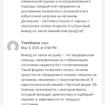
клинической оценки и последовательного
подхода: каждый этап направлен на
достижение конкретного результата без
избыточной нагрузки на организм.
Детальнее – [url=https://vyvod-iz-zapoya-v-
staczionare-nizhnij-novgorod-2.ru/]срочный
вывод из запоя нижний новгород[/url]
Timothyvox
says:
May 4, 2026 at 4:58 PM
Вывод из запоя на дому — это медицинская
помощь, направленная на стабилизацию
состояния пациента без госпитализации.
Такой формат позволяет начать лечение
сразу после обращения и снизить нагрузку на
организм, связанную с транспортировкой. В
наркологической клинике «Частный медик 24»
помощь оказывается с выездом врача,
который проводит диагностику и подбирает
терапию в зависимости от текущего
состояния.