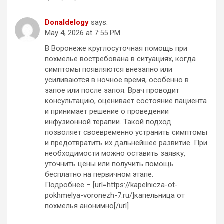
Donaldelogy
says:
May 4, 2026 at 7:55 PM
В Воронеже круглосуточная помощь при
похмелье востребована в ситуациях, когда
симптомы появляются внезапно или
усиливаются в ночное время, особенно в
запое или после запоя. Врач проводит
консультацию, оценивает состояние пациента
и принимает решение о проведении
инфузионной терапии. Такой подход
позволяет своевременно устранить симптомы
и предотвратить их дальнейшее развитие. При
необходимости можно оставить заявку,
уточнить цены или получить помощь
бесплатно на первичном этапе.
Подробнее – [url=https://kapelnicza-ot-
pokhmelya-voronezh-7.ru/]капельница от
похмелья анонимно[/url]