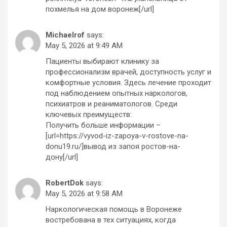
похмелья на дом воронеж[/url]
Michaelrof
says:
May 5, 2026 at 9:49 AM
Пациенты выбирают клинику за
профессионализм врачей, доступность услуг и
комфортные условия. Здесь лечение проходит
под наблюдением опытных наркологов,
психиатров и реаниматологов. Среди
ключевых преимуществ:
Получить больше информации –
[url=https://vyvod-iz-zapoya-v-rostove-na-
donu19.ru/]вывод из запоя ростов-на-
дону[/url]
RobertDok
says:
May 5, 2026 at 9:58 AM
Наркологическая помощь в Воронеже
востребована в тех ситуациях, когда