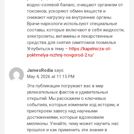
водно-солевой баланс, очищают организм от
токсинов, ускоряют обмен веществ и
снижают нагрузку на внутренние органы.
Врачи-наркологи используют специальные
составы, которые включают в себя жидкости,
электролиты, витамины и лекарственные
средства для снятия симптомов похмелья.
Углубиться в тему –
https://kapelnicza-ot-
pokhmelya-nizhnij-novgorod-2.ru/
JamesRodia
says:
May 4, 2026 at 11:15 PM
Эта публикация погружает вас в мир
увлекательных фактов и удивительных
открытий. Мы расскажем о ключевых
событиях, которые изменили ход истории, и
приоткроем завесу над научными
достижениями, которые вдохновили
миллионы. Узнайте, чему может научить нас
прошлое и как применить эти знания в