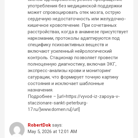
употребления без медицинской поддержки
может спровоцировать отек мозга, острую
сердечную недостаточность или желудочно-
кишечное кровотечение. При сочетанных
расстройствах, когда в анамнезе присутствует
наркомании, протоколы адаптируются под
специфику психоактивных веществ и
включают усиленный нейрологический
контроль. Стационар позволяет провести
полноценную диагностику, включая ЭКГ,
экспресс-анализы крови и мониторинг
сатурации, что формирует точную картину
состояния и исключает шаблонные
назначения.
Подробнее – [url=https://vyvod-iz-zapoya-v-
staczionare-sankt-peterburg-
17.ru/]www.domen.ru[/url]
RobertDok
says:
May 5, 2026 at 12:01 AM