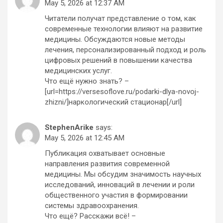
May 5, 2026 at 12:37 AM
Читатели получат представление о том, как
современные технологии влияют на развитие
медицины. Обсуждаются новые методы
лечения, персонализированный подход и роль
цифровых решений в повышении качества
медицинских услуг.
Что ещё нужно знать? –
[url=https://versesoflove.ru/podarki-dlya-novoj-
zhizni/]наркологический стационар[/url]
StephenArike
says:
May 5, 2026 at 12:45 AM
Публикация охватывает основные
направления развития современной
медицины. Мы обсудим значимость научных
исследований, инноваций в лечении и роли
общественного участия в формировании
системы здравоохранения.
Что ещё? Расскажи всё! –