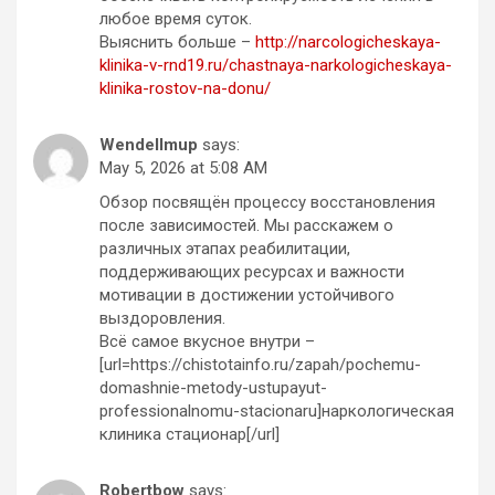
любое время суток.
Выяснить больше –
http://narcologicheskaya-
klinika-v-rnd19.ru/chastnaya-narkologicheskaya-
klinika-rostov-na-donu/
Wendellmup
says:
May 5, 2026 at 5:08 AM
Обзор посвящён процессу восстановления
после зависимостей. Мы расскажем о
различных этапах реабилитации,
поддерживающих ресурсах и важности
мотивации в достижении устойчивого
выздоровления.
Всё самое вкусное внутри –
[url=https://chistotainfo.ru/zapah/pochemu-
domashnie-metody-ustupayut-
professionalnomu-stacionaru]наркологическая
клиника стационар[/url]
Robertbow
says: