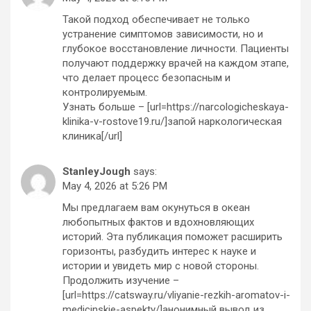
Такой подход обеспечивает не только
устранение симптомов зависимости, но и
глубокое восстановление личности. Пациенты
получают поддержку врачей на каждом этапе,
что делает процесс безопасным и
контролируемым.
Узнать больше – [url=https://narcologicheskaya-
klinika-v-rostove19.ru/]запой наркологическая
клиника[/url]
StanleyJough
says:
May 4, 2026 at 5:26 PM
Мы предлагаем вам окунуться в океан
любопытных фактов и вдохновляющих
историй. Эта публикация поможет расширить
горизонты, разбудить интерес к науке и
истории и увидеть мир с новой стороны.
Продолжить изучение –
[url=https://catsway.ru/vliyanie-rezkih-aromatov-i-
medicinskie-aspekty/]анонимный вывод из