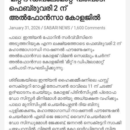
ഫെബ്രുവരി 2 ന്
അൽഫോൻസാ കോളജിൽ
January 31, 2026
SABARI NEWS
1,600 Comments
പാലാ: ഇന്ത്യൻ ഫോറിൻ സർവ്വീസിനെ
അടുത്തറിയുക എന്ന ലക്ഷ്യത്തോടെ ഫെബ്രുവരി 2 ന്
മഹാത്മാഗാന്ധി നാഷണൽ ഫൗണ്ടേഷനും
അൽഫോൻസാ കോളജ് വിമൺ സെല്ലും ചേർന്ന്
അൽഫോൻസാ കോളജിൽ ‘മീറ്റ് ദ ഡിപ്ലോമാറ്റ്’
പരിപാടി സംഘടിപ്പിക്കുന്നു.
ശ്രീലങ്കയിലെ ഇന്ത്യൻ ഹൈക്കമ്മീഷനിലെ ഫസ്റ്റ്
സെക്രട്ടറി റോഷ്ണി തോംസൺ രാവിലെ 11 ന് ചടങ്ങ്
ഉദ്ഘാടനം ചെയ്യും. കോളജ് പ്രിൻസിപ്പൽ പ്രൊഫ
ഡോ സിസ്റ്റർ മിനിമോൾ മാത്യു അധ്യക്ഷത വഹിക്കും.
പാലാ മുനിസിപ്പൽ ചെയർപേഴ്സൺ ദിയ ബിനു
പുളിക്കകണ്ടം, മഹാത്മാഗാന്ധി നാഷണൽ ഫൗണ്ടേഷൻ
ചെയർമാൻ എബി ജെ ജോസ്, വൈസ് ചെയർമാൻ
ഡോ സിന്ധുമോൾ ജേക്കബ്, ജനറൽ സെക്രട്ടറി സാംജി
പഴേപറമ്പിൽ, വിമൺ സെൽ കോ ഓർഡിനേറ്റർ സ്മിത