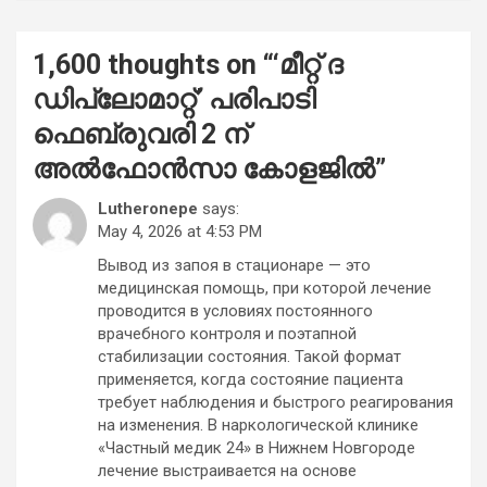
1,600 thoughts on “
‘മീറ്റ് ദ
ഡിപ്ലോമാറ്റ്’ പരിപാടി
ഫെബ്രുവരി 2 ന്
അൽഫോൻസാ കോളജിൽ
”
Lutheronepe
says:
May 4, 2026 at 4:53 PM
Вывод из запоя в стационаре — это
медицинская помощь, при которой лечение
проводится в условиях постоянного
врачебного контроля и поэтапной
стабилизации состояния. Такой формат
применяется, когда состояние пациента
требует наблюдения и быстрого реагирования
на изменения. В наркологической клинике
«Частный медик 24» в Нижнем Новгороде
лечение выстраивается на основе