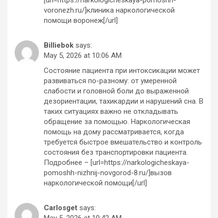
voronezh.ru/]клиника наркологической
помощи воронеж[/url]
Billiebok
says:
May 5, 2026 at 10:06 AM
Состояние пациента при интоксикации может
развиваться по-разному: от умеренной
слабости и головной боли до выраженной
дезориентации, тахикардии и нарушений сна. В
таких ситуациях важно не откладывать
обращение за помощью. Наркологическая
помощь на дому рассматривается, когда
требуется быстрое вмешательство и контроль
состояния без транспортировки пациента.
Подробнее – [url=https://narkologicheskaya-
pomoshh-nizhnij-novgorod-8.ru/]вызов
наркологической помощи[/url]
Carlosget
says:
May 5, 2026 at 10:42 AM