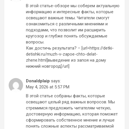
В этой статье-обзоре мы соберем актуальную
информацию и интересные факты, которые
освещают важные темы. Читатели смогут
ознакомиться с различными мнениями и
подходами, что позволит им расширить
кругозор и глубже понять обсуждаемые
вопросы.
Как достичь результата? – [url=https://detki-
detishki.ru/muzh-v-zapoe-chto-delat-
zhene.html]выведение из запоя на дому
нижний новгород[/url]
Donaldplaip
says:
May 4, 2026 at 5:57 PM
В этой статье собраны факты, которые
освещают целый ряд важных вопросов. Мы
стремимся предложить читателям четкую,
достоверную информацию, которая поможет
сформировать собственное мнение и лучше
понять сложные аспекты рассматриваемой