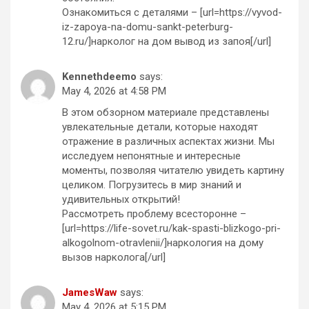
Ознакомиться с деталями – [url=https://vyvod-
iz-zapoya-na-domu-sankt-peterburg-
12.ru/]нарколог на дом вывод из запоя[/url]
Kennethdeemo
says:
May 4, 2026 at 4:58 PM
В этом обзорном материале представлены
увлекательные детали, которые находят
отражение в различных аспектах жизни. Мы
исследуем непонятные и интересные
моменты, позволяя читателю увидеть картину
целиком. Погрузитесь в мир знаний и
удивительных открытий!
Рассмотреть проблему всесторонне –
[url=https://life-sovet.ru/kak-spasti-blizkogo-pri-
alkogolnom-otravlenii/]наркология на дому
вызов нарколога[/url]
JamesWaw
says:
May 4, 2026 at 5:15 PM