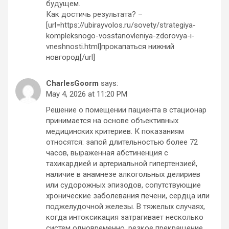
будущем.
Как достичь результата? –
[url=https://ubirayvolos.ru/sovety/strategiya-
kompleksnogo-vosstanovleniya-zdorovya-i-
vneshnosti.html]прокапаться нижний
новгород[/url]
CharlesGoorm
says:
May 4, 2026 at 11:20 PM
Решение о помещении пациента в стационар
принимается на основе объективных
медицинских критериев. К показаниям
относятся: запой длительностью более 72
часов, выраженная абстиненция с
тахикардией и артериальной гипертензией,
наличие в анамнезе алкогольных делириев
или судорожных эпизодов, сопутствующие
хронические заболевания печени, сердца или
поджелудочной железы. В тяжелых случаях,
когда интоксикация затрагивает несколько
систем одновременно, резкое прекращение