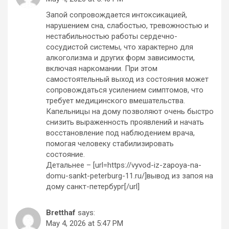
Запой сопровождается интоксикацией,
нарушением сна, слабостью, тревожностью и
нестабильностью работы сердечно-
сосудистой системы, что характерно для
алкоголизма и других форм зависимости,
включая наркомании. При этом
самостоятельный выход из состояния может
сопровождаться усилением симптомов, что
требует медицинского вмешательства.
Капельницы на дому позволяют очень быстро
снизить выраженность проявлений и начать
восстановление под наблюдением врача,
помогая человеку стабилизировать
состояние.
Детальнее – [url=https://vyvod-iz-zapoya-na-
domu-sankt-peterburg-11.ru/]вывод из запоя на
дому санкт-петербург[/url]
Bretthaf
says:
May 4, 2026 at 5:47 PM