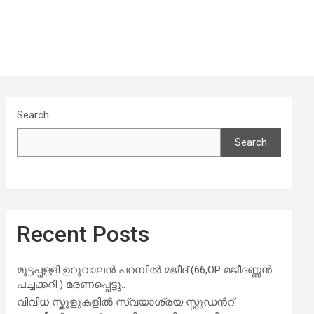
Search
Search
Recent Posts
മുട്ടപ്പള്ളി ഉറുവാലൻ പറമ്പിൽ മജീദ് (66,OP മജീദണ്ണൻ
പച്ചക്കറി ) മരണപ്പെട്ടു..
വിവിധ സ്കൂളുകളില്‍ സ്വയാശ്രയ സ്റ്റുഡന്‍റ്