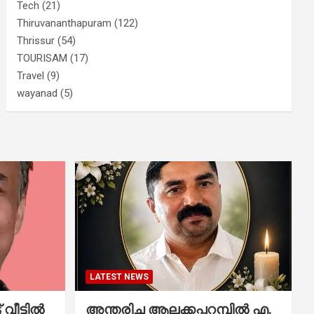
Tech
(21)
Thiruvananthapuram
(122)
Thrissur
(54)
TOURISAM
(17)
Travel
(9)
wayanad
(5)
LATEST NEWS
വീട്ടിൽ
അന്തരിച്ച ആ​ല​ക്ക​പ്പ​റമ്പിൽ​ എ.​