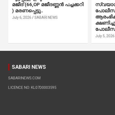
മജീദ് (66,OP മജീദണ്ണൻ പച്ചക്കറി
സ്വയാശ്
) മരണപ്പെട്ടു..
പോലീസ് 
ആരംഭിക്
July 6, 2026
SABARI NEWS
ക്ഷണിച്
പോലീസ്
July 5, 2026
SABARI NEWS
SABARINEWS.COM
LICENCE NO: KL07D0003595