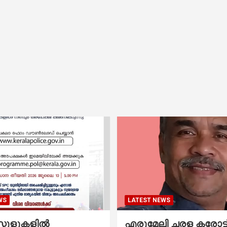
WS
LATEST NEWS
കൂളുകളില്‍
എരുമേലി ചരള കരോട്ട് 