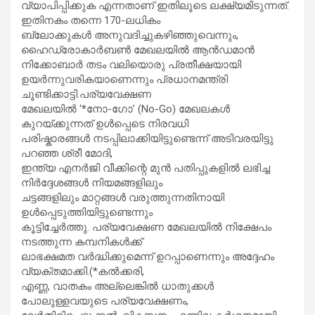
വ്യാപിപ്പിക്കുക എന്നതാണ് ഇതിലൂടെ ലക്ഷ്യമിടുന്നത്.
ഇതിനകം തന്നെ 170-ലധികം
ബ്ലോക്കുകൾ അനുവദിച്ചുകഴിഞ്ഞുവെന്നും,
ഹൈഡ്രോകാർബൺ മേഖലയിൽ ആൻഡമാൻ
നിക്കോബാർ തടം വലിയൊരു പ്രതീക്ഷയായി
ഉയർന്നുവരികയാണെന്നും പ്രധാനമന്ത്രി
ചൂണ്ടിക്കാട്ടി.പര്യവേക്ഷണ
മേഖലയിൽ ‘*നോ-ഗോ’ (No-Go) മേഖലകൾ
കുറയ്ക്കുന്നത് ഉൾപ്പെടെ നിരവധി
പരിഷ്കാരങ്ങൾ നടപ്പിലാക്കിയിട്ടുണ്ടെന്ന് അടിവരയിട്ടു
പറഞ്ഞ ശ്രീ മോദി,
ഇന്ത്യ എനർജി വീക്കിന്റെ മുൻ പതിപ്പുകളിൽ ലഭിച്ച
നിർദ്ദേശങ്ങൾ നിയമങ്ങളിലും
ചട്ടങ്ങളിലും മാറ്റങ്ങൾ വരുത്തുന്നതിനായി
ഉൾപ്പെടുത്തിയിട്ടുണ്ടെന്നും
കൂട്ടിച്ചേർത്തു. പര്യവേക്ഷണ മേഖലയിൽ നിക്ഷേപം
നടത്തുന്ന കമ്പനികൾക്ക്
ലാഭക്ഷമത വർദ്ധിക്കുമെന്ന് ഉറപ്പാണെന്നും അദ്ദേഹം
വ്യക്തമാക്കി.(*കൽക്കരി,
എണ്ണ, വാതകം അല്ലെങ്കിൽ ധാതുക്കൾ
പോലുള്ളവയുടെ പര്യവേക്ഷണം,