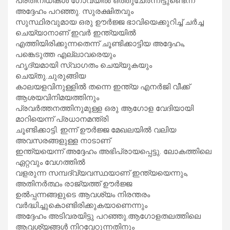
പ്രതിനിധികൾ ഗോവയിൽ ഒത്തുചേർന്നിട്ടുണ്ടെന്ന്
അദ്ദേഹം പറഞ്ഞു. സുരക്ഷിതവും
സുസ്ഥിരവുമായ ഒരു ഊർജ്ജ ഭാവിയെക്കുറിച്ച് ചർച്ച
ചെയ്യാനാണ് ഇവർ ഇന്ത്യയിൽ
എത്തിയിരിക്കുന്നതെന്ന് ചൂണ്ടിക്കാട്ടിയ അദ്ദേഹം,
പങ്കെടുത്ത എല്ലാവരെയും
ഹൃദ്യമായി സ്വാഗതം ചെയ്യുകയും
ചെയ്തു.ചുരുങ്ങിയ
കാലയളവിനുള്ളിൽ തന്നെ ഇന്ത്യ എനർജി വീക്ക്
ആശയവിനിമയത്തിനും
പ്രവർത്തനത്തിനുമുള്ള ഒരു ആഗോള വേദിയായി
മാറിയെന്ന് പ്രധാനമന്ത്രി
ചൂണ്ടിക്കാട്ടി. ഇന്ന് ഊർജ്ജ മേഖലയിൽ വലിയ
അവസരങ്ങളുള്ള നാടാണ്
ഇന്ത്യയെന്ന് അദ്ദേഹം അഭിപ്രായപ്പെട്ടു. ലോകത്തിലെ
ഏറ്റവും വേഗത്തിൽ
വളരുന്ന സമ്പദ്‌വ്യവസ്ഥയാണ് ഇന്ത്യയെന്നും,
അതിനർത്ഥം രാജ്യത്ത് ഊർജ്ജ
ഉൽപ്പന്നങ്ങളുടെ ആവശ്യം നിരന്തരം
വർദ്ധിച്ചുകൊണ്ടിരിക്കുകയാണെന്നും
അദ്ദേഹം അടിവരയിട്ടു പറഞ്ഞു.ആഗോളതലത്തിലെ
ആവശ്യങ്ങൾ നിറവേറ്റുന്നതിനും