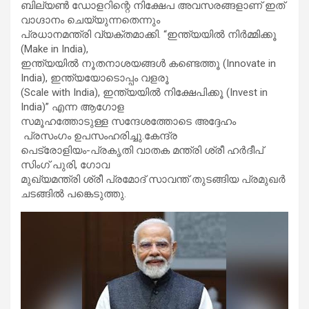
ബില്യൺ ഡോളറിന്റെ നിക്ഷേപ അവസരങ്ങളാണ് ഇത്
വാഗ്ദാനം ചെയ്യുന്നതെന്നും
പ്രധാനമന്ത്രി വ്യക്തമാക്കി. “ഇന്ത്യയിൽ നിർമ്മിക്കൂ
(Make in India),
ഇന്ത്യയിൽ നൂതനാശയങ്ങൾ കണ്ടെത്തൂ (Innovate in
India), ഇന്ത്യയോടൊപ്പം വളരൂ
(Scale with India), ഇന്ത്യയിൽ നിക്ഷേപിക്കൂ (Invest in
India)” എന്ന ആഗോള
സമൂഹത്തോടുള്ള സന്ദേശത്തോടെ അദ്ദേഹം
പ്രസംഗം ഉപസംഹരിച്ചു.കേന്ദ്ര
പെട്രോളിയം-പ്രകൃതി വാതക മന്ത്രി ശ്രീ ഹർദീപ്
സിംഗ് പുരി, ഗോവ
മുഖ്യമന്ത്രി ശ്രീ പ്രമോദ് സാവന്ത് തുടങ്ങിയ പ്രമുഖർ
ചടങ്ങിൽ പങ്കെടുത്തു.