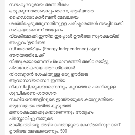
സൗഹൃദവുമായ അന്തരീക്ഷം
ഒരുക്കുന്നതോടൊപ്പം തന്നെ, ആഭ്യന്തര
ഹൈഡ്രോകാർബൺ മേഖലയെ
ശക്തിപ്പെടുത്തുന്നതിനുള്ള പരിഷ്കാരങ്ങൾ നടപ്പിലാക്കി
വരികയാണെന്ന് അദ്ദേഹം
വ്യക്തമാക്കി.ഇന്ത്യ ഇപ്പോൾ ഊർജ്ജ സുരക്ഷയ്ക്ക്
അപ്പുറം ‘ഊർജ്ജ
സ്വാതന്ത്ര്യം’ (Energy Independence) എന്ന
ദൗത്യത്തിലേക്ക്
നീങ്ങുകയാണെന്ന് പ്രധാനമന്ത്രി അടിവരയിട്ടു.
പ്രാദേശികമായ ആവശ്യങ്ങൾ
നിറവേറ്റാൻ ശേഷിയുള്ള ഒരു ഊർജ്ജ
ആവാസവ്യവസ്ഥ ഇന്ത്യ
വികസിപ്പിക്കുകയാണെന്നും, കുറഞ്ഞ ചെലവിലുള്ള
ശുദ്ധീകരണ-ഗതാഗത
സംവിധാനങ്ങളിലൂടെ ഇന്ത്യയുടെ കയറ്റുമതിയെ
ആഗോളതലത്തിൽ കൂടുതൽ
മത്സരക്ഷമമാക്കുകയാണെന്നും അദ്ദേഹം
പ്രസ്താവിച്ചു.നമ്മുടെ
രാജ്യത്തിന്റെ അഭിലാഷങ്ങളുടെ കേന്ദ്രബിന്ദുവാണ്
ഊർജ്ജ മേഖലയെന്നും, 500