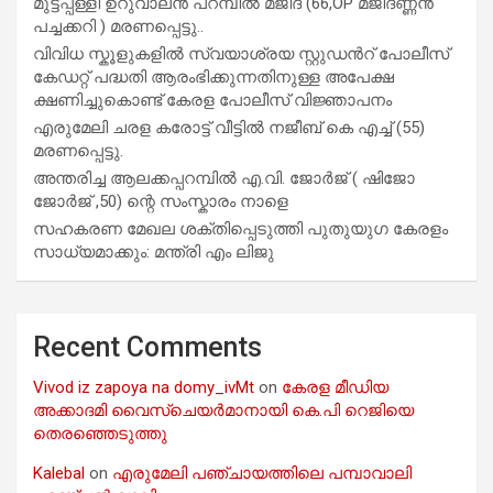
മുട്ടപ്പള്ളി ഉറുവാലൻ പറമ്പിൽ മജീദ് (66,OP മജീദണ്ണൻ
പച്ചക്കറി ) മരണപ്പെട്ടു..
വിവിധ സ്കൂളുകളില്‍ സ്വയാശ്രയ സ്റ്റുഡന്‍റ് പോലീസ്
കേഡറ്റ് പദ്ധതി ആരംഭിക്കുന്നതിനുള്ള അപേക്ഷ
ക്ഷണിച്ചുകൊണ്ട് കേരള പോലീസ് വിജ്ഞാപനം
എരുമേലി ചരള കരോട്ട് വീട്ടിൽ നജീബ് കെ എച്ച് (55)
മരണപ്പെട്ടു.
അന്തരിച്ച ആ​ല​ക്ക​പ്പ​റമ്പിൽ​ എ.​വി. ജോ​ർ​ജ് ( ഷിജോ
ജോർജ് ,50) ന്റെ സംസ്കാരം നാളെ
സഹകരണ മേഖല ശക്തിപ്പെടുത്തി പുതുയുഗ കേരളം
സാധ്യമാക്കും: മന്ത്രി എം ലിജു
Recent Comments
Vivod iz zapoya na domy_ivMt
on
കേരള മീഡിയ
അക്കാദമി വൈസ്ചെയർമാനായി കെ.പി റെജിയെ
തെരഞ്ഞെടുത്തു
Kalebal
on
എരുമേലി പഞ്ചായത്തിലെ പമ്പാവാലി