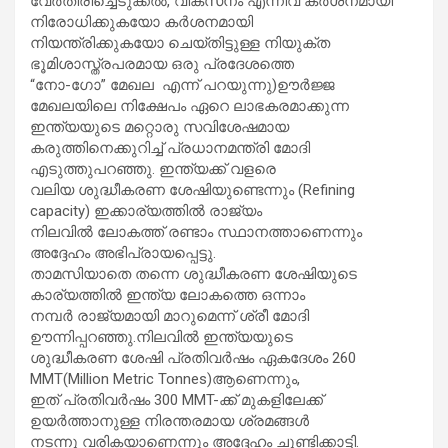
വേർതിരിച്ചെടുക്കൽ, വികസനം എന്നിവ കർശനമായി
നിരോധിക്കുകയോ കർശനമായി
നിയന്ത്രിക്കുകയോ ചെയ്തിട്ടുള്ള നിയുക്ത
ഭൂമിശാസ്ത്രപരമായ ഒരു പ്രദേശത്തെ
“നോ-ഗോ” മേഖല എന്ന് പറയുന്നു)ഊർജ്ജ
മേഖലയിലെ നിക്ഷേപം ഏറെ ലാഭകരമാക്കുന്ന
ഇന്ത്യയുടെ മറ്റൊരു സവിശേഷമായ
കരുത്തിനെക്കുറിച്ച് പ്രധാനമന്ത്രി മോദി
എടുത്തുപറഞ്ഞു. ഇന്ത്യക്ക് വളരെ
വലിയ ശുദ്ധീകരണ ശേഷിയുണ്ടെന്നും (Refining
capacity) ഇക്കാര്യത്തിൽ രാജ്യം
നിലവിൽ ലോകത്ത് രണ്ടാം സ്ഥാനത്താണെന്നും
അദ്ദേഹം അഭിപ്രായപ്പെട്ടു.
താമസിയാതെ തന്നെ ശുദ്ധീകരണ ശേഷിയുടെ
കാര്യത്തിൽ ഇന്ത്യ ലോകത്തെ ഒന്നാം
നമ്പർ രാജ്യമായി മാറുമെന്ന് ശ്രീ മോദി
ഊന്നിപ്പറഞ്ഞു.നിലവിൽ ഇന്ത്യയുടെ
ശുദ്ധീകരണ ശേഷി പ്രതിവർഷം ഏകദേശം 260
MMT(Million Metric Tonnes)ആണെന്നും,
ഇത് പ്രതിവർഷം 300 MMT-ക്ക് മുകളിലേക്ക്
ഉയർത്താനുള്ള നിരന്തരമായ ശ്രമങ്ങൾ
നടന്നു വരികയാണെന്നും അദ്ദേഹം ചൂണ്ടിക്കാട്ടി.