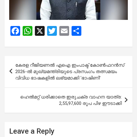
F
W
X
T
E
S
a
h
wi
m
h
ce
at
tt
ail
ar
b
s
er
e
Post
കേരള റീജിയണൽ എഐ ഇംപാക്ട് കോൺഫറൻസ്
o
A
navigation
2026-ൽ മുഖ്യമന്ത്രിയുടെ പ്രസംഗം തത്സമയം
o
p
വിവിധ ഭാഷകളിൽ ലഭ്യമാക്കി ‘ഭാഷിണി’
k
p
ഹെല്‍മറ്റ് ധരിക്കാതെ ഇരുചക്ര വാഹന യാത്ര:
2,55,97,600 രൂപ പിഴ ഈടാക്കി
Leave a Reply