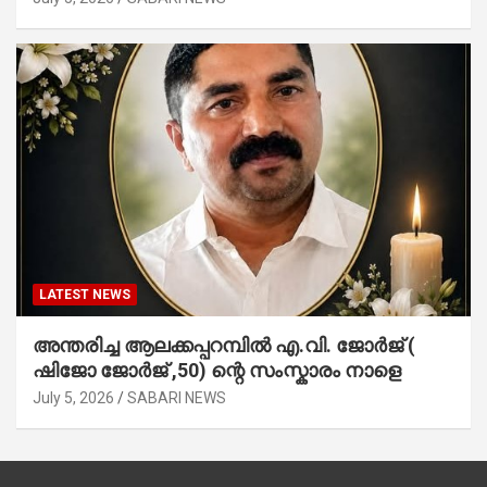
LATEST NEWS
അന്തരിച്ച ആ​ല​ക്ക​പ്പ​റമ്പിൽ​ എ.​വി. ജോ​ർ​ജ് (
ഷിജോ ജോർജ് ,50) ന്റെ സംസ്കാരം നാളെ
July 5, 2026
SABARI NEWS