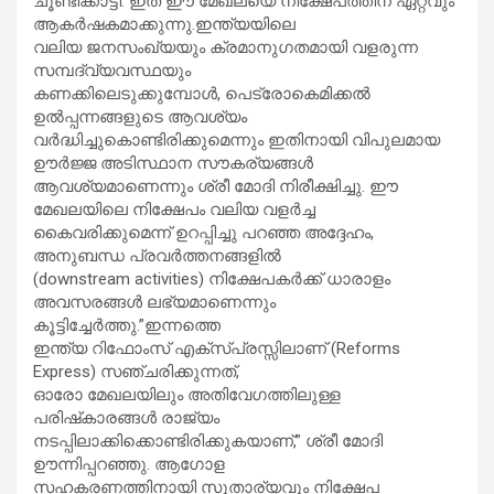
ചൂണ്ടിക്കാട്ടി. ഇത് ഈ മേഖലയെ നിക്ഷേപത്തിന് ഏറ്റവും
ആകർഷകമാക്കുന്നു.ഇന്ത്യയിലെ
വലിയ ജനസംഖ്യയും ക്രമാനുഗതമായി വളരുന്ന
സമ്പദ്‌വ്യവസ്ഥയും
കണക്കിലെടുക്കുമ്പോൾ, പെട്രോകെമിക്കൽ
ഉൽപ്പന്നങ്ങളുടെ ആവശ്യം
വർദ്ധിച്ചുകൊണ്ടിരിക്കുമെന്നും ഇതിനായി വിപുലമായ
ഊർജ്ജ അടിസ്ഥാന സൗകര്യങ്ങൾ
ആവശ്യമാണെന്നും ശ്രീ മോദി നിരീക്ഷിച്ചു. ഈ
മേഖലയിലെ നിക്ഷേപം വലിയ വളർച്ച
കൈവരിക്കുമെന്ന് ഉറപ്പിച്ചു പറഞ്ഞ അദ്ദേഹം,
അനുബന്ധ പ്രവർത്തനങ്ങളിൽ
(downstream activities) നിക്ഷേപകർക്ക് ധാരാളം
അവസരങ്ങൾ ലഭ്യമാണെന്നും
കൂട്ടിച്ചേർത്തു.”ഇന്നത്തെ
ഇന്ത്യ റിഫോംസ് എക്‌സ്‌പ്രസ്സിലാണ് (Reforms
Express) സഞ്ചരിക്കുന്നത്,
ഓരോ മേഖലയിലും അതിവേഗത്തിലുള്ള
പരിഷ്‌കാരങ്ങൾ രാജ്യം
നടപ്പിലാക്കിക്കൊണ്ടിരിക്കുകയാണ്,” ശ്രീ മോദി
ഊന്നിപ്പറഞ്ഞു. ആഗോള
സഹകരണത്തിനായി സുതാര്യവും നിക്ഷേപ