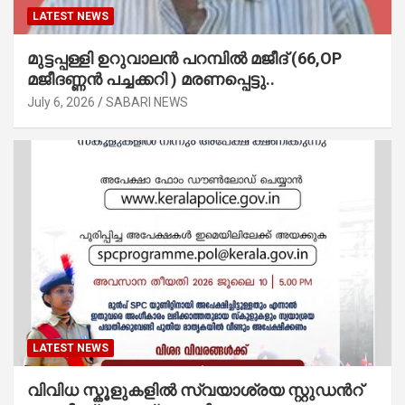
LATEST NEWS
മുട്ടപ്പള്ളി ഉറുവാലൻ പറമ്പിൽ മജീദ് (66,OP
മജീദണ്ണൻ പച്ചക്കറി ) മരണപ്പെട്ടു..
July 6, 2026
SABARI NEWS
LATEST NEWS
വിവിധ സ്കൂളുകളില്‍ സ്വയാശ്രയ സ്റ്റുഡന്‍റ്