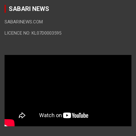
SABARI NEWS
SABARINEWS.COM
LICENCE NO: KL07D0003595