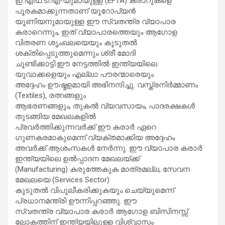
ഇ.എഫ്.ടി.എ-യുമായുള്ള (EFTA) കരാറുകളെ
പൂരകമാക്കുന്നതാണ് യൂറോപ്യൻ
യൂണിയനുമായുള്ള ഈ സ്വതന്ത്ര വ്യാപാര
കരാറെന്നും, ഇത് വ്യാപാരത്തെയും ആഗോള
വിതരണ ശൃംഖലയെയും കൂടുതൽ
ശക്തിപ്പെടുത്തുമെന്നും ശ്രീ മോദി
ചൂണ്ടിക്കാട്ടി.ഈ നേട്ടത്തിൽ ഇന്ത്യയിലെ
യുവാക്കളെയും എല്ലാ പൗരന്മാരെയും
അദ്ദേഹം ഊഷ്മളമായി അഭിനന്ദിച്ചു. വസ്ത്രനിർമ്മാണം
(Textiles), രത്നങ്ങളും
ആഭരണങ്ങളും, തുകൽ വ്യവസായം, പാദരക്ഷകൾ
തുടങ്ങിയ മേഖലകളിൽ
പ്രവർത്തിക്കുന്നവർക്ക് ഈ കരാർ ഏറെ
ഗുണകരമാകുമെന്ന് വ്യക്തമാക്കിയ അദ്ദേഹം
അവർക്ക് ആശംസകൾ നേർന്നു. ഈ വ്യാപാര കരാർ
ഇന്ത്യയിലെ ഉൽപ്പാദന മേഖലയ്ക്ക്
(Manufacturing) കരുത്തേകുക മാത്രമല്ല, സേവന
മേഖലയെ (Services Sector)
കൂടുതൽ വിപുലീകരിക്കുകയും ചെയ്യുമെന്ന്
പ്രധാനമന്ത്രി ഊന്നിപ്പറഞ്ഞു. ഈ
സ്വതന്ത്ര വ്യാപാര കരാർ ആഗോള ബിസിനസ്സ്
ലോകത്തിന് ഇന്ത്യയിലുള്ള വിശ്വാസം