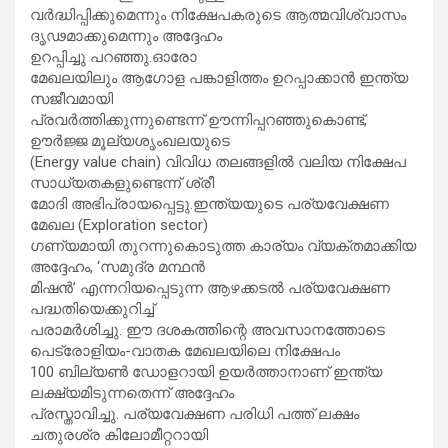
വർദ്ധിപ്പിക്കുമെന്നും നിക്ഷേപകരുടെ ആത്മവിശ്വാസം
ദൃഢമാക്കുമെന്നും അദ്ദേഹം
ഉറപ്പിച്ചു പറഞ്ഞു.ഓരോ
മേഖലയിലും ആഗോള പങ്കാളിത്തം ഉറപ്പാക്കാൻ ഇന്ത്യ
സജീവമായി
പ്രവർത്തിക്കുന്നുണ്ടെന്ന് ഊന്നിപ്പറഞ്ഞുകൊണ്ട്,
ഊർജ്ജ മൂല്യശൃംഖലയുടെ
(Energy value chain) വിവിധ തലങ്ങളിൽ വലിയ നിക്ഷേപ
സാധ്യതകളുണ്ടെന്ന് ശ്രീ
മോദി അഭിപ്രായപ്പെട്ടു.ഇന്ത്യയുടെ പര്യവേക്ഷണ
മേഖല (Exploration sector)
ഗണ്യമായി തുറന്നുകൊടുത്ത കാര്യം വ്യക്തമാക്കിയ
അദ്ദേഹം, ‘സമുദ്ര മന്ഥൻ
മിഷൻ’ എന്നറിയപ്പെടുന്ന ആഴക്കടൽ പര്യവേക്ഷണ
പദ്ധതിയെക്കുറിച്ച്
പരാമർശിച്ചു. ഈ ദശകത്തിന്റെ അവസാനത്തോടെ
പെട്രോളിയം-വാതക മേഖലയിലെ നിക്ഷേപം
100 ബില്യൺ ഡോളറായി ഉയർത്താനാണ് ഇന്ത്യ
ലക്ഷ്യമിടുന്നതെന്ന് അദ്ദേഹം
പ്രസ്താവിച്ചു. പര്യവേക്ഷണ പരിധി പത്ത് ലക്ഷം
ചതുരശ്ര കിലോമീറ്ററായി