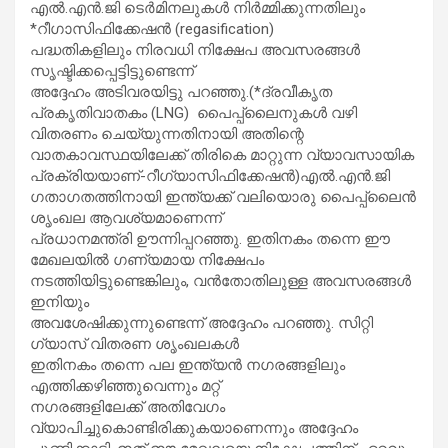
എൽ.എൻ.ജി ടെർമിനലുകൾ നിർമ്മിക്കുന്നതിലും
*റീഗാസിഫിക്കേഷൻ (regasification)
പദ്ധതികളിലും നിരവധി നിക്ഷേപ അവസരങ്ങൾ
സൃഷ്ടിക്കപ്പെട്ടിട്ടുണ്ടെന്ന്
അദ്ദേഹം അടിവരയിട്ടു പറഞ്ഞു.(*ദ്രവീകൃത
പ്രകൃതിവാതകം (LNG) പൈപ്പ്‌ലൈനുകൾ വഴി
വിതരണം ചെയ്യുന്നതിനായി അതിന്റെ
വാതകാവസ്ഥയിലേക്ക് തിരികെ മാറ്റുന്ന വ്യാവസായിക
പ്രക്രിയയാണ്-റീഗ്യാസിഫിക്കേഷൻ)എൽ.എൻ.ജി
ഗതാഗതത്തിനായി ഇന്ത്യക്ക് വലിയൊരു പൈപ്പ്‌ലൈൻ
ശൃംഖല ആവശ്യമാണെന്ന്
പ്രധാനമന്ത്രി ഊന്നിപ്പറഞ്ഞു. ഇതിനകം തന്നെ ഈ
മേഖലയിൽ ഗണ്യമായ നിക്ഷേപം
നടത്തിയിട്ടുണ്ടെങ്കിലും, വൻതോതിലുള്ള അവസരങ്ങൾ
ഇനിയും
അവശേഷിക്കുന്നുണ്ടെന്ന് അദ്ദേഹം പറഞ്ഞു. സിറ്റി
ഗ്യാസ് വിതരണ ശൃംഖലകൾ
ഇതിനകം തന്നെ പല ഇന്ത്യൻ നഗരങ്ങളിലും
എത്തിക്കഴിഞ്ഞുവെന്നും മറ്റ്
നഗരങ്ങളിലേക്ക് അതിവേഗം
വ്യാപിച്ചുകൊണ്ടിരിക്കുകയാണെന്നും അദ്ദേഹം