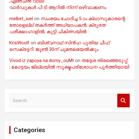
,ഏഞ്ചൽ വാലി
വാർഡുകൾ പി ടി ആറിൽ നിന്ന് ഒഴിവാക്കണം
melbet_iuel
on
സംശയം ചോദിച്ച 5-ാം ക്ലാസുകാരന്റെ
തോളെല്ല് തകർത്ത് അധ്യാപകൻ; ക്രൂരത
പരീക്ഷാഹാളിൽ; കുട്ടി ചികിത്സയിൽ
KrisWoolf
on
ബിശ്വനാഥ് സിൻഹ പുതിയ ചീഫ്
സെക്രട്ടറി: ജൂൺ 30ന് ചുമതലയേൽക്കും
Vivod iz zapoya na domy_ouMt
on
തദ്ദേശ തിരഞ്ഞെടുപ്പ്
;.കോട്ടയം ജില്ലയിൽ സൂക്ഷ്മപരിശോധന പൂർത്തിയായി
S
e
a
r
c
Categories
h