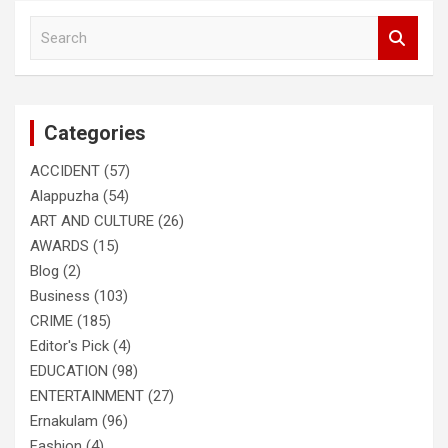
S
e
a
r
c
Categories
h
ACCIDENT
(57)
Alappuzha
(54)
ART AND CULTURE
(26)
AWARDS
(15)
Blog
(2)
Business
(103)
CRIME
(185)
Editor's Pick
(4)
EDUCATION
(98)
ENTERTAINMENT
(27)
Ernakulam
(96)
Fashion
(4)