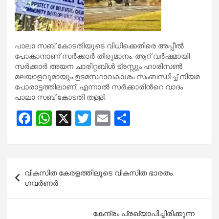
പാലാ സബ് കോടതിയുടെ വിധിക്കെതിരെ അപ്പീൽ
പോകാനാണ് സർക്കാർ തീരുമാനം. ആറ് വർഷമായി
സർക്കാർ അയന ചാരിറ്റബിൾ ട്രസ്റ്റും ഹാരിസൺ
മലയാളവുമായും ഉടമസ്ഥാവകാശം സംബന്ധിച്ച് നിയമ
പോരാട്ടത്തിലാണ്. എന്നാൽ സർക്കാരിന്‍റെ വാദം
പാലാ സബ് കോടതി തള്ളി.
F
W
X
T
E
S
a
h
wi
m
h
ce
at
tt
ail
ar
b
s
er
e
Post
വികസിത കേരളത്തിലൂടെ വികസിത ഭാരതം:
o
A
navigation
ഗവർണർ
o
p
k
p
കേന്ദ്രം പ്രഖ്യാപിച്ചിരിക്കുന്ന