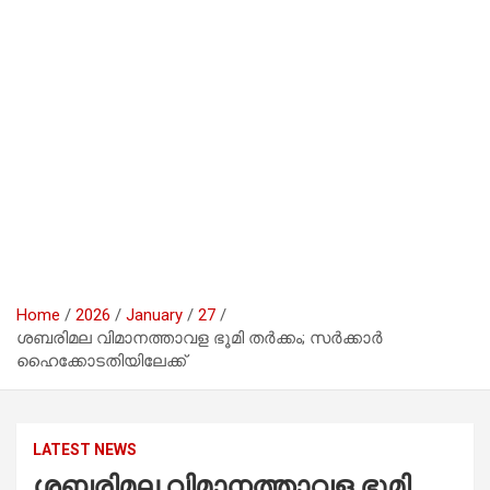
Home
2026
January
27
ശബരിമല വിമാനത്താവള ഭൂമി തർക്കം; സർക്കാർ
ഹൈക്കോടതിയിലേക്ക്
LATEST NEWS
ശബരിമല വിമാനത്താവള ഭൂമി