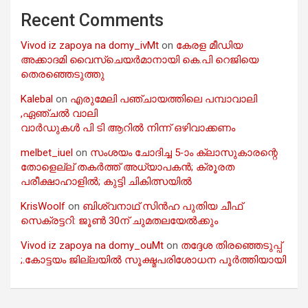
Recent Comments
Vivod iz zapoya na domy_ivMt
on
കേരള മീഡിയ
അക്കാദമി വൈസ്ചെയർമാനായി കെ.പി റെജിയെ
തെരഞ്ഞെടുത്തു
Kalebal
on
എരുമേലി പഞ്ചായത്തിലെ പമ്പാവാലി
,ഏഞ്ചൽ വാലി
വാർഡുകൾ പി ടി ആറിൽ നിന്ന് ഒഴിവാക്കണം
melbet_iuel
on
സംശയം ചോദിച്ച 5-ാം ക്ലാസുകാരന്റെ
തോളെല്ല് തകർത്ത് അധ്യാപകൻ; ക്രൂരത
പരീക്ഷാഹാളിൽ; കുട്ടി ചികിത്സയിൽ
KrisWoolf
on
ബിശ്വനാഥ് സിൻഹ പുതിയ ചീഫ്
സെക്രട്ടറി: ജൂൺ 30ന് ചുമതലയേൽക്കും
Vivod iz zapoya na domy_ouMt
on
തദ്ദേശ തിരഞ്ഞെടുപ്പ്
;.കോട്ടയം ജില്ലയിൽ സൂക്ഷ്മപരിശോധന പൂർത്തിയായി