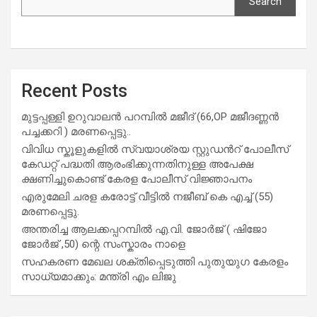
Search
Recent Posts
മുട്ടപ്പള്ളി ഉറുവാലൻ പറമ്പിൽ മജീദ് (66,OP മജീദണ്ണൻ
പച്ചക്കറി ) മരണപ്പെട്ടു..
വിവിധ സ്കൂളുകളില്‍ സ്വയാശ്രയ സ്റ്റുഡന്‍റ് പോലീസ്
കേഡറ്റ് പദ്ധതി ആരംഭിക്കുന്നതിനുള്ള അപേക്ഷ
ക്ഷണിച്ചുകൊണ്ട് കേരള പോലീസ് വിജ്ഞാപനം
എരുമേലി ചരള കരോട്ട് വീട്ടിൽ നജീബ് കെ എച്ച് (55)
മരണപ്പെട്ടു.
അന്തരിച്ച ആ​ല​ക്ക​പ്പ​റമ്പിൽ​ എ.​വി. ജോ​ർ​ജ് ( ഷിജോ
ജോർജ് ,50) ന്റെ സംസ്കാരം നാളെ
സഹകരണ മേഖല ശക്തിപ്പെടുത്തി പുതുയുഗ കേരളം
സാധ്യമാക്കും: മന്ത്രി എം ലിജു