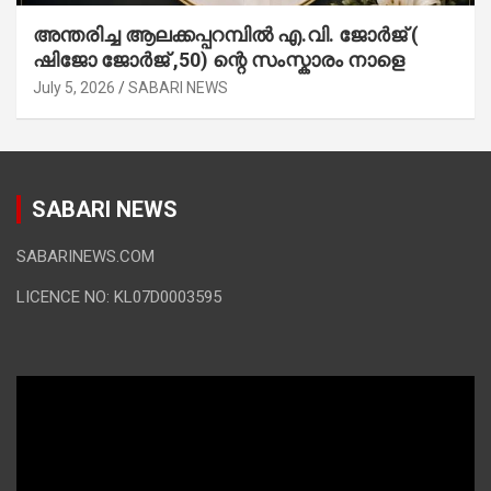
അന്തരിച്ച ആ​ല​ക്ക​പ്പ​റമ്പിൽ​ എ.​വി. ജോ​ർ​ജ് (
ഷിജോ ജോർജ് ,50) ന്റെ സംസ്കാരം നാളെ
July 5, 2026
SABARI NEWS
SABARI NEWS
SABARINEWS.COM
LICENCE NO: KL07D0003595