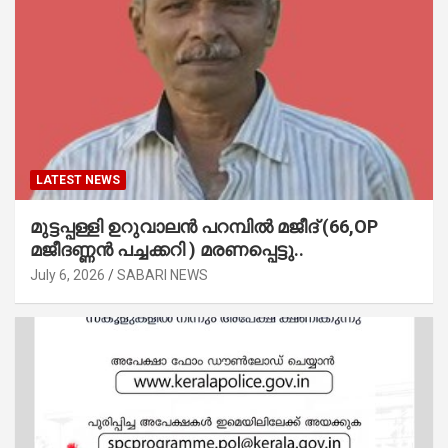
LATEST NEWS
മുട്ടപ്പള്ളി ഉറുവാലൻ പറമ്പിൽ മജീദ് (66,OP
മജീദണ്ണൻ പച്ചക്കറി ) മരണപ്പെട്ടു..
July 6, 2026
SABARI NEWS