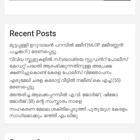
Recent Posts
മുട്ടപ്പള്ളി ഉറുവാലൻ പറമ്പിൽ മജീദ് (66,OP മജീദണ്ണൻ
പച്ചക്കറി ) മരണപ്പെട്ടു..
വിവിധ സ്കൂളുകളില്‍ സ്വയാശ്രയ സ്റ്റുഡന്‍റ് പോലീസ്
കേഡറ്റ് പദ്ധതി ആരംഭിക്കുന്നതിനുള്ള അപേക്ഷ
ക്ഷണിച്ചുകൊണ്ട് കേരള പോലീസ് വിജ്ഞാപനം
എരുമേലി ചരള കരോട്ട് വീട്ടിൽ നജീബ് കെ എച്ച് (55)
മരണപ്പെട്ടു.
അന്തരിച്ച ആ​ല​ക്ക​പ്പ​റമ്പിൽ​ എ.​വി. ജോ​ർ​ജ് ( ഷിജോ
ജോർജ് ,50) ന്റെ സംസ്കാരം നാളെ
സഹകരണ മേഖല ശക്തിപ്പെടുത്തി പുതുയുഗ കേരളം
സാധ്യമാക്കും: മന്ത്രി എം ലിജു