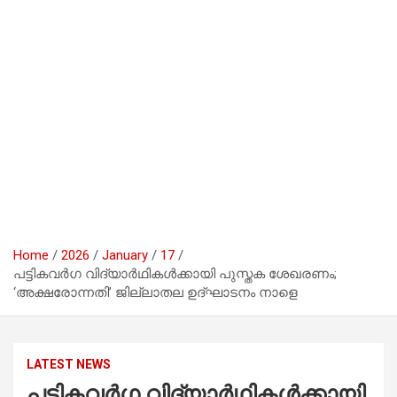
Home
2026
January
17
പട്ടികവർഗ വിദ്യാർഥികൾക്കായി പുസ്തക ശേഖരണം;
‘അക്ഷരോന്നതി’ ജില്ലാതല ഉദ്ഘാടനം നാളെ
LATEST NEWS
പട്ടികവർഗ വിദ്യാർഥികൾക്കായി