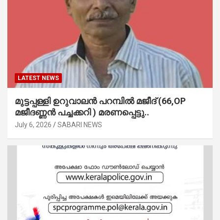
LATEST NEWS
മുട്ടപ്പള്ളി ഉറുവാലൻ പറമ്പിൽ മജീദ് (66,OP
മജീദണ്ണൻ പച്ചക്കറി ) മരണപ്പെട്ടു..
July 6, 2026
SABARI NEWS