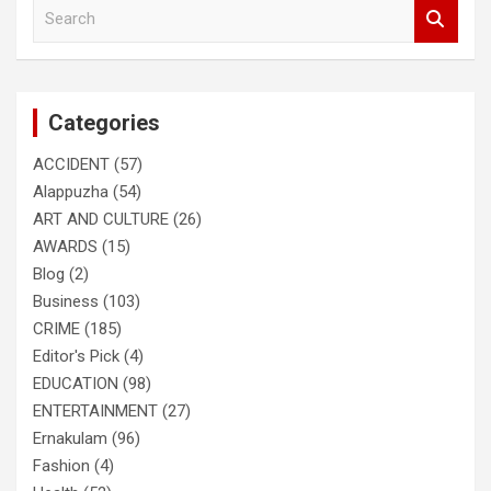
S
e
a
r
c
Categories
h
ACCIDENT
(57)
Alappuzha
(54)
ART AND CULTURE
(26)
AWARDS
(15)
Blog
(2)
Business
(103)
CRIME
(185)
Editor's Pick
(4)
EDUCATION
(98)
ENTERTAINMENT
(27)
Ernakulam
(96)
Fashion
(4)