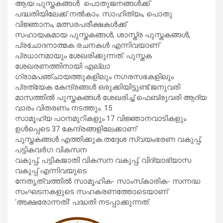
ആയ പുസ്തകങ്ങൾ പൊതുജനങ്ങൾക്ക്
പദ്ധതിയിലേക്ക് നൽകാം. സാഹിത്യം, പൊതു
വിജ്ഞാനം, മത്സരപരീക്ഷകൾക്ക്
സഹായകമായ പുസ്തകങ്ങൾ, ശാസ്ത്ര പുസ്തകങ്ങൾ,
പ്രചോദനാത്മക രചനകൾ എന്നിവയാണ്
പ്രധാനമായും ശേഖരിക്കുന്നത്. പുസ്തക
ശേഖരണത്തിനായി എല്ലാ
ഗ്രാമപഞ്ചായത്തുകളിലും നഗരസഭകളിലും
പ്രത്യേക കേന്ദ്രങ്ങൾ ഒരുക്കിയിട്ടുണ്ട്.ജനുവരി
മാസത്തിൽ പുസ്തകങ്ങൾ ശേഖരിച്ച് ഫെബ്രുവരി ആദ്യ
വാരം വിതരണം നടത്തും. 15
സാമൂഹ്യ പഠനമുറികളും 17 വിജ്ഞാനവാടികളും
ഉൾപ്പെടെ 37 കേന്ദ്രങ്ങളിലേക്കാണ്
പുസ്തകങ്ങൾ എത്തിക്കുക.തദ്ദേശ സ്വയംഭരണ വകുപ്പ്,
പട്ടികവർഗ വികസന
വകുപ്പ്, പട്ടികജാതി വികസന വകുപ്പ്, വിദ്യാഭ്യാസ
വകുപ്പ് എന്നിവയുടെ
നേതൃത്വത്തിൽ സാമൂഹിക- സാംസ്‌കാരിക- സന്നദ്ധ
സംഘടനകളുടെ സഹകരണത്തോടെയാണ്
‘അക്ഷരോന്നതി’ പദ്ധതി നടപ്പാക്കുന്നത്.