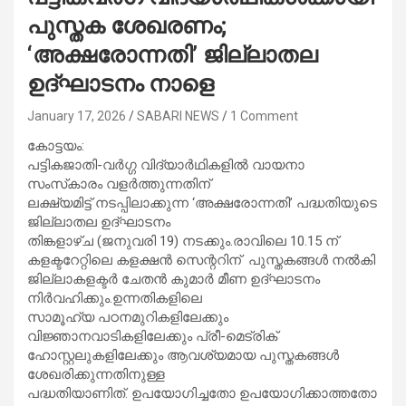
പുസ്തക ശേഖരണം;
‘അക്ഷരോന്നതി’ ജില്ലാതല
ഉദ്ഘാടനം നാളെ
January 17, 2026
SABARI NEWS
1 Comment
കോട്ടയം:
പട്ടികജാതി-വർഗ്ഗ വിദ്യാർഥികളിൽ വായനാ
സംസ്‌കാരം വളർത്തുന്നതിന്
ലക്ഷ്യമിട്ട് നടപ്പിലാക്കുന്ന ‘അക്ഷരോന്നതി’ പദ്ധതിയുടെ
ജില്ലാതല ഉദ്ഘാടനം
തിങ്കളാഴ്ച (ജനുവരി 19) നടക്കും.രാവിലെ 10.15 ന്
കളക്ടറേറ്റിലെ കളക്ഷൻ സെന്ററിന് പുസ്തകങ്ങൾ നൽകി
ജില്ലാകളക്ടർ ചേതൻ കുമാർ മീണ ഉദ്ഘാടനം
നിർവഹിക്കും.ഉന്നതികളിലെ
സാമൂഹ്യ പഠനമുറികളിലേക്കും
വിജ്ഞാനവാടികളിലേക്കും പ്രീ-മെട്രിക്
ഹോസ്റ്റലുകളിലേക്കും ആവശ്യമായ പുസ്തകങ്ങൾ
ശേഖരിക്കുന്നതിനുള്ള
പദ്ധതിയാണിത്. ഉപയോഗിച്ചതോ ഉപയോഗിക്കാത്തതോ