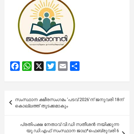
F
W
X
T
E
S
a
h
wi
m
h
ce
at
tt
ail
ar
b
s
er
e
Post
സംസ്ഥാന ക്ഷീരസംഗമം ‘പടവ് 2026’ന് ജനുവരി 18ന്
o
A
navigation
കൊല്ലത്ത് തുടക്കമാകും
o
p
k
p
പ്രതിപക്ഷ നേതാവ് വി.ഡി സതീശൻ നയിക്കുന്ന
യു.ഡി.എഫ് സംസ്ഥാന ജാഥ*ഫെബ്രുവരി 6