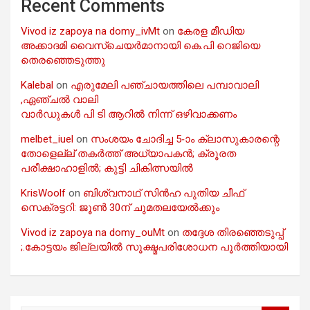
Recent Comments
Vivod iz zapoya na domy_ivMt
on
കേരള മീഡിയ
അക്കാദമി വൈസ്ചെയർമാനായി കെ.പി റെജിയെ
തെരഞ്ഞെടുത്തു
Kalebal
on
എരുമേലി പഞ്ചായത്തിലെ പമ്പാവാലി
,ഏഞ്ചൽ വാലി
വാർഡുകൾ പി ടി ആറിൽ നിന്ന് ഒഴിവാക്കണം
melbet_iuel
on
സംശയം ചോദിച്ച 5-ാം ക്ലാസുകാരന്റെ
തോളെല്ല് തകർത്ത് അധ്യാപകൻ; ക്രൂരത
പരീക്ഷാഹാളിൽ; കുട്ടി ചികിത്സയിൽ
KrisWoolf
on
ബിശ്വനാഥ് സിൻഹ പുതിയ ചീഫ്
സെക്രട്ടറി: ജൂൺ 30ന് ചുമതലയേൽക്കും
Vivod iz zapoya na domy_ouMt
on
തദ്ദേശ തിരഞ്ഞെടുപ്പ്
;.കോട്ടയം ജില്ലയിൽ സൂക്ഷ്മപരിശോധന പൂർത്തിയായി