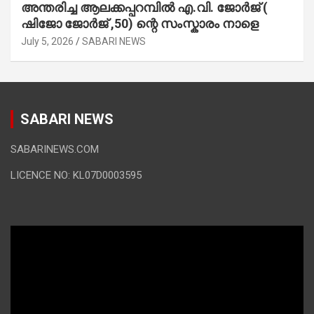
അന്തരിച്ച ആ​ല​ക്ക​പ്പ​റമ്പിൽ​ എ.​വി. ജോ​ർ​ജ് (
ഷിജോ ജോർജ് ,50) ന്റെ സംസ്കാരം നാളെ
July 5, 2026
SABARI NEWS
SABARI NEWS
SABARINEWS.COM
LICENCE NO: KL07D0003595