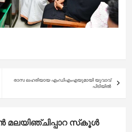
രാസ ലഹരിയായ എംഡിഎംഎയുമായി യുവാവ്
പിടിയിൽ
ൻ മലയിഞ്ചിപ്പാറ സ്‌കൂൾ