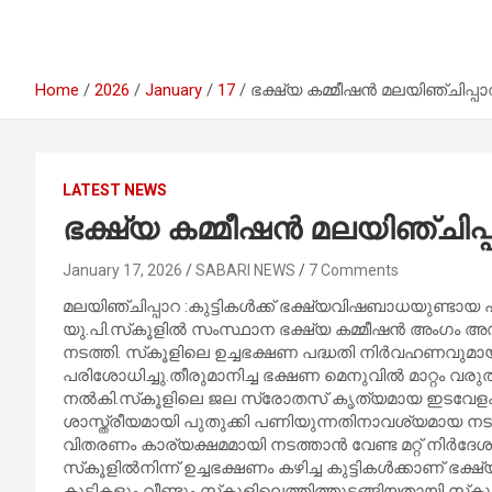
Home
2026
January
17
ഭക്ഷ്യ കമ്മീഷൻ മലയിഞ്ചിപ്പാ
LATEST NEWS
ഭക്ഷ്യ കമ്മീഷൻ മലയിഞ്ചിപ്പ
January 17, 2026
SABARI NEWS
7 Comments
മലയിഞ്ചിപ്പാറ :കുട്ടികൾക്ക് ഭക്ഷ്യവിഷബാധയുണ്ടായ
യു.പി.സ്‌കൂളിൽ സംസ്ഥാന ഭക്ഷ്യ കമ്മീഷൻ അംഗം 
നടത്തി. സ്‌കൂളിലെ ഉച്ചഭക്ഷണ പദ്ധതി നിർവഹണവുമായി
പരിശോധിച്ചു.തീരുമാനിച്ച ഭക്ഷണ മെനുവിൽ മാറ്റം വരു
നൽകി.സ്‌കൂളിലെ ജല സ്രോതസ് കൃത്യമായ ഇടവേളകളി
ശാസ്ത്രീയമായി പുതുക്കി പണിയുന്നതിനാവശ്യമായ നടപടി
വിതരണം കാര്യക്ഷമമായി നടത്താൻ വേണ്ട മറ്റ് നിർദ
സ്‌കൂളിൽനിന്ന് ഉച്ചഭക്ഷണം കഴിച്ച കുട്ടികൾക്കാണ് ഭ
കുട്ടികളും വീണ്ടും സ്‌കൂളിലെത്തിത്തുടങ്ങിയതായി സ്