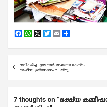
F
W
X
T
E
S
a
h
wi
m
h
ce
at
tt
ail
ar
b
s
er
e
Post
o
A
നവീകരിച്ച ഏന്തയാർ അക്ഷയാ കേന്ദ്രം
navigation
o
p
ഓഫീസ് ഉദ്ഘാടനം ചെയ്തു
k
p
7 thoughts on “
ഭക്ഷ്യ കമ്മീഷ