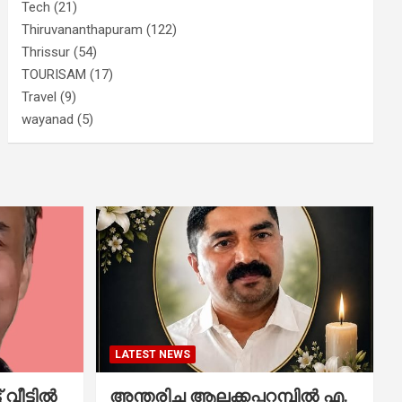
Tech
(21)
Thiruvananthapuram
(122)
Thrissur
(54)
TOURISAM
(17)
Travel
(9)
wayanad
(5)
LATEST NEWS
വീട്ടിൽ
അന്തരിച്ച ആ​ല​ക്ക​പ്പ​റമ്പിൽ​ എ.​