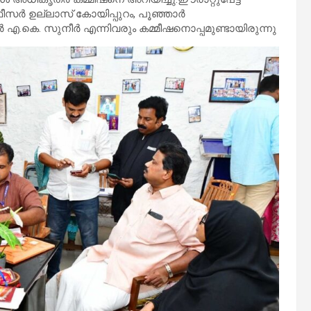
ീസർ ഉല്ലാസ് കോയിപ്പുറം, പൂഞ്ഞാർ
എ.കെ. സുനീർ എന്നിവരും കമ്മീഷനൊപ്പമുണ്ടായിരുന്നു