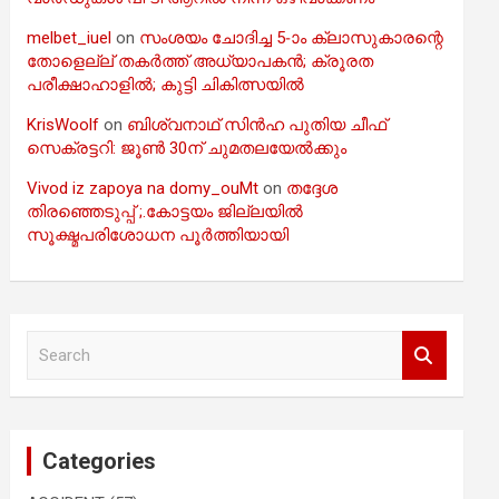
melbet_iuel
on
സംശയം ചോദിച്ച 5-ാം ക്ലാസുകാരന്റെ
തോളെല്ല് തകർത്ത് അധ്യാപകൻ; ക്രൂരത
പരീക്ഷാഹാളിൽ; കുട്ടി ചികിത്സയിൽ
KrisWoolf
on
ബിശ്വനാഥ് സിൻഹ പുതിയ ചീഫ്
സെക്രട്ടറി: ജൂൺ 30ന് ചുമതലയേൽക്കും
Vivod iz zapoya na domy_ouMt
on
തദ്ദേശ
തിരഞ്ഞെടുപ്പ് ;.കോട്ടയം ജില്ലയിൽ
സൂക്ഷ്മപരിശോധന പൂർത്തിയായി
S
e
a
r
c
Categories
h