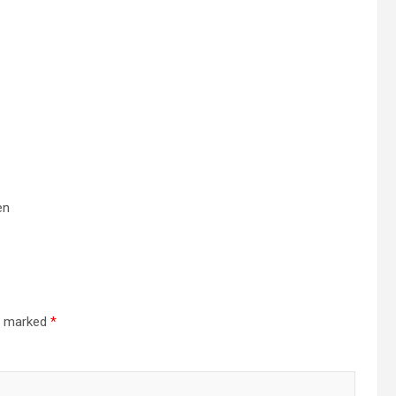
en
re marked
*