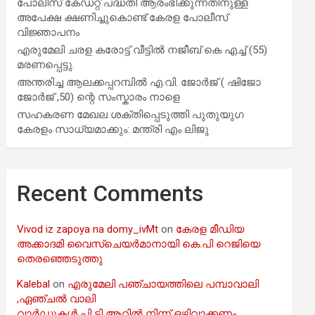
പോലീസ് കേഡറ്റ് പദ്ധതി ആരംഭിക്കുന്നതിനുള്ള
അപേക്ഷ ക്ഷണിച്ചുകൊണ്ട് കേരള പോലീസ്
വിജ്ഞാപനം
എരുമേലി ചരള കരോട്ട് വീട്ടിൽ നജീബ് കെ എച്ച് (55)
മരണപ്പെട്ടു.
അന്തരിച്ച ആ​ല​ക്ക​പ്പ​റമ്പിൽ​ എ.​വി. ജോ​ർ​ജ് ( ഷിജോ
ജോർജ് ,50) ന്റെ സംസ്കാരം നാളെ
സഹകരണ മേഖല ശക്തിപ്പെടുത്തി പുതുയുഗ
കേരളം സാധ്യമാക്കും: മന്ത്രി എം ലിജു
Recent Comments
Vivod iz zapoya na domy_ivMt
on
കേരള മീഡിയ
അക്കാദമി വൈസ്ചെയർമാനായി കെ.പി റെജിയെ
തെരഞ്ഞെടുത്തു
Kalebal
on
എരുമേലി പഞ്ചായത്തിലെ പമ്പാവാലി
,ഏഞ്ചൽ വാലി
വാർഡുകൾ പി ടി ആറിൽ നിന്ന് ഒഴിവാക്കണം