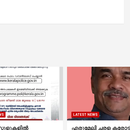
WS
LATEST NEWS
കൂളുകളില്‍
എരുമേലി ചരള കരോട്ട് 