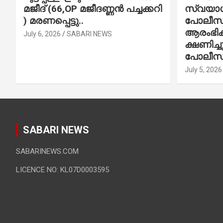
മജീദ് (66,OP മജീദണ്ണൻ പച്ചക്കറി
സ്വയാശ്
) മരണപ്പെട്ടു..
പോലീസ് 
ആരംഭിക്
July 6, 2026
SABARI NEWS
ക്ഷണിച്
പോലീസ്
July 5, 2026
SABARI NEWS
SABARINEWS.COM
LICENCE NO: KL07D0003595