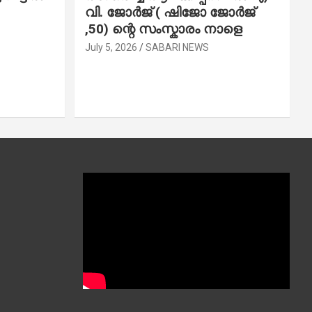
വി. ജോ​ർ​ജ് ( ഷിജോ ജോർജ്
,50) ന്റെ സംസ്കാരം നാളെ
July 5, 2026
SABARI NEWS