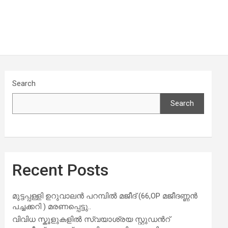
Search
Search
Recent Posts
മുട്ടപ്പള്ളി ഉറുവാലൻ പറമ്പിൽ മജീദ് (66,OP മജീദണ്ണൻ
പച്ചക്കറി ) മരണപ്പെട്ടു..
വിവിധ സ്കൂളുകളില്‍ സ്വയാശ്രയ സ്റ്റുഡന്‍റ്