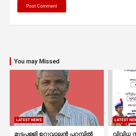
You may Missed
LATEST NEWS
LATEST NE
മുട്ടപ്പള്ളി ഉറുവാലൻ പറമ്പിൽ
വിവിധ സ്