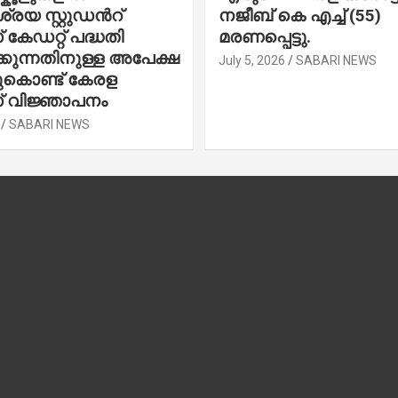
രയ സ്റ്റുഡന്‍റ്
നജീബ് കെ എച്ച് (55)
കേഡറ്റ് പദ്ധതി
മരണപ്പെട്ടു.
കുന്നതിനുള്ള അപേക്ഷ
July 5, 2026
SABARI NEWS
ചുകൊണ്ട് കേരള
 വിജ്ഞാപനം
SABARI NEWS