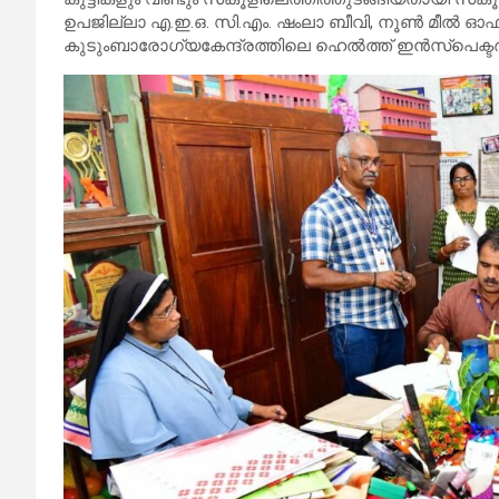
ഉപജില്ലാ എ.ഇ.ഒ. സി.എം. ഷംലാ ബീവി, നൂൺ മീൽ ഓഫ
കുടുംബാരോഗ്യകേന്ദ്രത്തിലെ ഹെൽത്ത് ഇൻസ്പെക്ടർ 