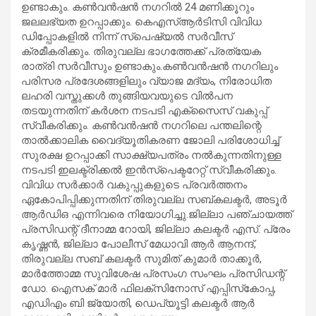
ഉണ്ടാകും. കണ്‍വന്‍ഷന്‍ നഗറില്‍ 24 മണിക്കൂറും
ജലലഭ്യത ഉറപ്പാക്കും. കെഎസ്ആര്‍ടിസി വിവിധ
ഡിപ്പോകളില്‍ നിന്ന് സ്‌പെഷ്യല്‍ സര്‍വീസ്
ക്രമീകരിക്കും. തിരുവല്ല ഭാഗത്തേക്ക് പ്രത്യേക
രാത്രി സര്‍വീസും ഉണ്ടാകും.കണ്‍വന്‍ഷന്‍ നഗറിലും
പരിസര പ്രദേശങ്ങളിലും വ്യാജ മദ്യം, നിരോധിത
ലഹരി വസ്തുക്കള്‍ തുങ്ങിയവയുടെ വില്‍പന
തടയുന്നതിന് കര്‍ശന നടപടി എക്സൈസ് വകുപ്പ്
സ്വീകരിക്കും. കണ്‍വന്‍ഷന്‍ നഗറിലെ പന്തലിന്റെ
താല്‍ക്കാലിക വൈദ്യൂതികരണ ജോലി പരിശോധിച്ച്
സുരക്ഷ ഉറപ്പാക്കി സാക്ഷ്യപത്രം നല്‍കുന്നതിനുള്ള
നടപടി ഇലക്ട്രിക്കല്‍ ഇന്‍സ്പെക്ടറേറ്റ് സ്വീകരിക്കും.
വിവിധ സര്‍ക്കാര്‍ വകുപ്പുകളുടെ പ്രവര്‍ത്തനം
ഏകോപിപ്പിക്കുന്നതിന് തിരുവല്ല സബ്കലക്ടര്‍, അടൂര്‍
ആര്‍ഡിഒ എന്നിവരെ നിയോഗിച്ചു.ജില്ലാ പഞ്ചായത്ത്
പ്രസിഡന്റ് ദീനാമ്മ റോയി, ജില്ലാ കലക്ടര്‍ എസ്. പ്രേം
കൃഷ്ണന്‍, ജില്ലാ പോലീസ് മേധാവി ആര്‍ ആനന്ദ്,
തിരുവല്ല സബ് കലക്ടര്‍ സുമിത് കുമാര്‍ താക്കൂര്‍,
മാര്‍ത്തോമ്മ സുവിശേഷ പ്രസംഗ സംഘം പ്രസിഡന്റ്
ഡോ. ഐസക് മാര്‍ ഫിലക്സിനോസ് എപ്പിസ്‌കോപ്പ,
എഡിഎം ബി ജ്യോതി, ഡെപ്യൂട്ടി കലക്ടര്‍ ആര്‍