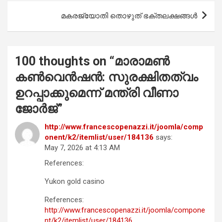
k
p
മകരജ്യോതി തൊഴുത് ഭക്തലക്ഷങ്ങൾ
100 thoughts on “
മാരാമണ്‍
കൺവെൻഷൻ: സുരക്ഷിതത്വം
ഉറപ്പാക്കുമെന്ന് മന്ത്രി വീണാ
ജോര്‍ജ്
”
http://www.francescopenazzi.it/joomla/comp
onent/k2/itemlist/user/184136
says:
May 7, 2026 at 4:13 AM
References:
Yukon gold casino
References:
http://www.francescopenazzi.it/joomla/compone
nt/k2/itemlist/user/184136