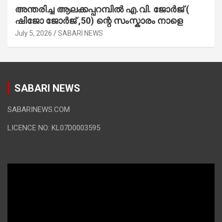
അന്തരിച്ച ആ​ല​ക്ക​പ്പ​റമ്പിൽ​ എ.​വി. ജോ​ർ​ജ് (
ഷിജോ ജോർജ് ,50) ന്റെ സംസ്കാരം നാളെ
July 5, 2026
SABARI NEWS
SABARI NEWS
SABARINEWS.COM
LICENCE NO: KL07D0003595