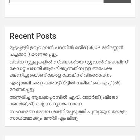
Recent Posts
മുട്ടപ്പള്ളി ഉറുവാലൻ പറമ്പിൽ മജീദ് (66,OP മജീദണ്ണൻ
പച്ചക്കറി ) മരണപ്പെട്ടു..
വിവിധ സ്കൂളുകളില്‍ സ്വയാശ്രയ സ്റ്റുഡന്‍റ് പോലീസ്
കേഡറ്റ് പദ്ധതി ആരംഭിക്കുന്നതിനുള്ള അപേക്ഷ
ക്ഷണിച്ചുകൊണ്ട് കേരള പോലീസ് വിജ്ഞാപനം
എരുമേലി ചരള കരോട്ട് വീട്ടിൽ നജീബ് കെ എച്ച് (55)
മരണപ്പെട്ടു.
അന്തരിച്ച ആ​ല​ക്ക​പ്പ​റമ്പിൽ​ എ.​വി. ജോ​ർ​ജ് ( ഷിജോ
ജോർജ് ,50) ന്റെ സംസ്കാരം നാളെ
സഹകരണ മേഖല ശക്തിപ്പെടുത്തി പുതുയുഗ കേരളം
സാധ്യമാക്കും: മന്ത്രി എം ലിജു