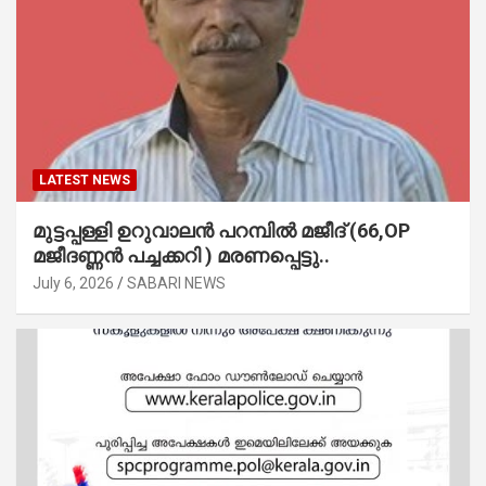
LATEST NEWS
മുട്ടപ്പള്ളി ഉറുവാലൻ പറമ്പിൽ മജീദ് (66,OP
മജീദണ്ണൻ പച്ചക്കറി ) മരണപ്പെട്ടു..
July 6, 2026
SABARI NEWS