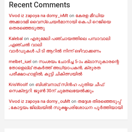
Recent Comments
Vivod iz zapoya na domy_ivMt
on
കേരള മീഡിയ
അക്കാദമി വൈസ്ചെയർമാനായി കെ.പി റെജിയെ
തെരഞ്ഞെടുത്തു
Kalebal
on
എരുമേലി പഞ്ചായത്തിലെ പമ്പാവാലി
,ഏഞ്ചൽ വാലി
വാർഡുകൾ പി ടി ആറിൽ നിന്ന് ഒഴിവാക്കണം
melbet_iuel
on
സംശയം ചോദിച്ച 5-ാം ക്ലാസുകാരന്റെ
തോളെല്ല് തകർത്ത് അധ്യാപകൻ; ക്രൂരത
പരീക്ഷാഹാളിൽ; കുട്ടി ചികിത്സയിൽ
KrisWoolf
on
ബിശ്വനാഥ് സിൻഹ പുതിയ ചീഫ്
സെക്രട്ടറി: ജൂൺ 30ന് ചുമതലയേൽക്കും
Vivod iz zapoya na domy_ouMt
on
തദ്ദേശ തിരഞ്ഞെടുപ്പ്
;.കോട്ടയം ജില്ലയിൽ സൂക്ഷ്മപരിശോധന പൂർത്തിയായി