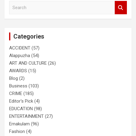
S
e
a
r
c
Categories
h
ACCIDENT
(57)
Alappuzha
(54)
ART AND CULTURE
(26)
AWARDS
(15)
Blog
(2)
Business
(103)
CRIME
(185)
Editor's Pick
(4)
EDUCATION
(98)
ENTERTAINMENT
(27)
Ernakulam
(96)
Fashion
(4)