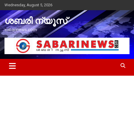
Skip
Wednesday, August 5, 2026
to
content
ശബരി ന്യൂസ്
sabarinews.com