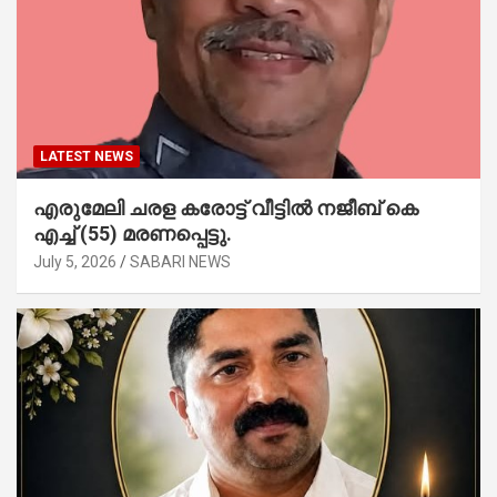
LATEST NEWS
എരുമേലി ചരള കരോട്ട് വീട്ടിൽ നജീബ് കെ
എച്ച് (55) മരണപ്പെട്ടു.
July 5, 2026
SABARI NEWS