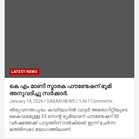
LATEST NEWS
കെ എം മാണി സ്മാരക ഫൗണ്ടേഷന് ഭൂമി
അനുവദിച്ചു സർക്കാർ.
January 14, 2026
SABARI NEWS
1,467 Comments
തിരുവനന്തപുരം: കവടിയാറിൽ വാട്ടര്‍ അതോറിറ്റിയുടെ
കൈവശമുള്ള 25 സെന്റ് ഭൂമിയാണ് ഫൗണ്ടേഷന് 30
വര്‍ഷത്തേക്ക് പാട്ടത്തിന് നല്‍കിയത്. ഇന്ന് ചേർന്ന
മന്ത്രിസഭാ യോഗത്തിലാണ്…