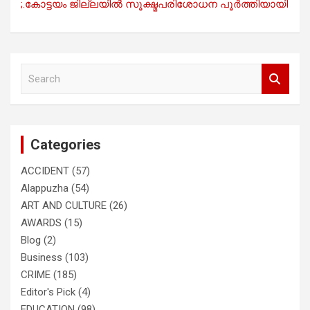
;.കോട്ടയം ജില്ലയിൽ സൂക്ഷ്മപരിശോധന പൂർത്തിയായി
S
e
a
r
c
Categories
h
ACCIDENT
(57)
Alappuzha
(54)
ART AND CULTURE
(26)
AWARDS
(15)
Blog
(2)
Business
(103)
CRIME
(185)
Editor's Pick
(4)
EDUCATION
(98)