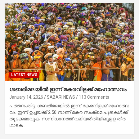
LATEST NEWS
ശ​ബ​രി​മ​ല​യി​ൽ ഇ​ന്ന് മ​ക​ര​വി​ള​ക്ക് മ​ഹോ​ത്സ​വം
January 14, 2026
SABARI NEWS
113 Comments
പ​ത്ത​നം​തി​ട്ട: ശ​ബ​രി​മ​ല​യി​ല്‍ ഇ​ന്ന് മ​ക​ര​വി​ള​ക്ക് മ​ഹോ​ത്സ​
വം. ഇ​ന്ന് ഉ​ച്ച​യ്ക്ക് 2.50 നാ​ണ് മ​ക​ര സം​ക്ര​മ പൂ​ജ​ക​ൾ​ക്ക്
തു​ട​ക്ക​മാ​വു​ക. സ​ന്നി​ധാ​ന​ത്ത് വ​ലി​യ​രീ​തി​യി​ലു​ള​ള തീ​ർ​
ഥാ​ട​ക…