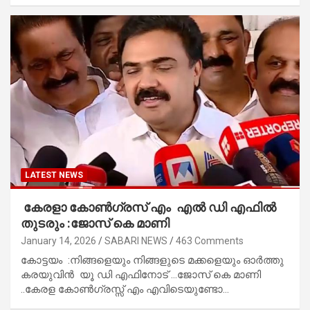
LATEST NEWS
കേരളാ കോൺഗ്രസ് എം എൽ ഡി എഫിൽ
തുടരും :ജോസ് കെ മാണി
January 14, 2026
SABARI NEWS
463 Comments
കോട്ടയം :നിങ്ങളെയും നിങ്ങളുടെ മക്കളെയും ഓർത്തു
കരയുവിൻ യൂ ഡി എഫിനോട് …ജോസ് കെ മാണി
..കേരള കോൺഗ്രസ്സ് എം എവിടെയുണ്ടോ…