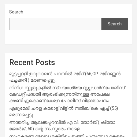
Search
Search
Recent Posts
മുട്ടപ്പള്ളി ഉറുവാലൻ പറമ്പിൽ മജീദ് (66,OP മജീദണ്ണൻ
പച്ചക്കറി ) മരണപ്പെട്ടു..
വിവിധ സ്കൂളുകളില്‍ സ്വയാശ്രയ സ്റ്റുഡന്‍റ് പോലീസ്
കേഡറ്റ് പദ്ധതി ആരംഭിക്കുന്നതിനുള്ള അപേക്ഷ
ക്ഷണിച്ചുകൊണ്ട് കേരള പോലീസ് വിജ്ഞാപനം
എരുമേലി ചരള കരോട്ട് വീട്ടിൽ നജീബ് കെ എച്ച് (55)
മരണപ്പെട്ടു.
അന്തരിച്ച ആ​ല​ക്ക​പ്പ​റമ്പിൽ​ എ.​വി. ജോ​ർ​ജ് ( ഷിജോ
ജോർജ് ,50) ന്റെ സംസ്കാരം നാളെ
സഹകരണ മേഖല ശക്തിപ്പെടുത്തി പുതുയുഗ കേരളം