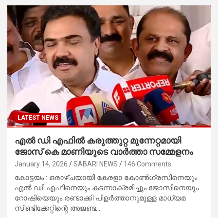
LATEST NEWS
എൽ ഡി എഫിൽ കരുത്തുറ്റ മുന്നേറ്റമായി
ജോസ് കെ മാണിയുടെ വാർത്താ സമ്മേളനം
January 14, 2026
SABARI NEWS
146 Comments
കോട്ടയം : ഒരാഴ്ചയായി കേരളാ കോൺഗ്രസിനെയും
എൽ ഡി എഫിനെയും കടന്നാക്രമിച്ചും ജോസിനെയും
റോഷിയെയും രണ്ടാക്കി പിളർത്താനുമുള്ള മാധ്യമ
സിണ്ടിക്കേറ്റിന്റെ അജണ്ട…