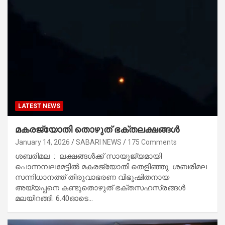
LATEST NEWS
മകരജ്യോതി തൊഴുത് ഭക്തലക്ഷങ്ങൾ
January 14, 2026
SABARI NEWS
175 Comments
ശബരിമല : ലക്ഷങ്ങൾക്ക് സായൂജ്യമായി
പൊന്നമ്പലമേട്ടിൽ മകരജ്യോതി തെളിഞ്ഞു. ശബരിമല
സന്നിധാനത്ത് തിരുവാഭരണ വിഭൂഷിതനായ
അയ്യപ്പനെ കണ്ടുതൊഴുത് ഭക്തസഹസ്രങ്ങൾ
മലയിറങ്ങി. 6.40ഓടെ…