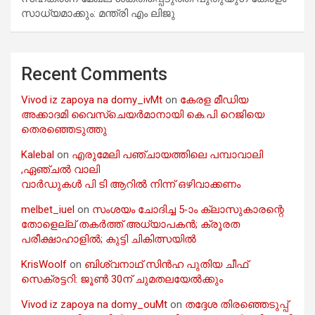
സാധ്യമാക്കും: മന്ത്രി എം ലിജു
Recent Comments
Vivod iz zapoya na domy_ivMt
on
കേരള മീഡിയ
അക്കാദമി വൈസ്ചെയർമാനായി കെ.പി റെജിയെ
തെരഞ്ഞെടുത്തു
Kalebal
on
എരുമേലി പഞ്ചായത്തിലെ പമ്പാവാലി
,ഏഞ്ചൽ വാലി
വാർഡുകൾ പി ടി ആറിൽ നിന്ന് ഒഴിവാക്കണം
melbet_iuel
on
സംശയം ചോദിച്ച 5-ാം ക്ലാസുകാരന്റെ
തോളെല്ല് തകർത്ത് അധ്യാപകൻ; ക്രൂരത
പരീക്ഷാഹാളിൽ; കുട്ടി ചികിത്സയിൽ
KrisWoolf
on
ബിശ്വനാഥ് സിൻഹ പുതിയ ചീഫ്
സെക്രട്ടറി: ജൂൺ 30ന് ചുമതലയേൽക്കും
Vivod iz zapoya na domy_ouMt
on
തദ്ദേശ തിരഞ്ഞെടുപ്പ്