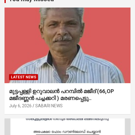
LATEST NEWS
മുട്ടപ്പള്ളി ഉറുവാലൻ പറമ്പിൽ മജീദ് (66,OP
മജീദണ്ണൻ പച്ചക്കറി ) മരണപ്പെട്ടു..
July 6, 2026
SABARI NEWS