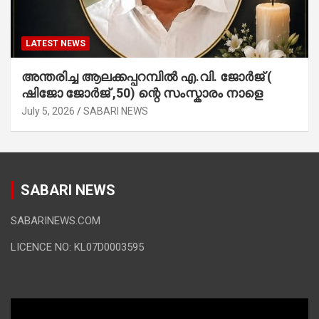
LATEST NEWS
അന്തരിച്ച ആ​ല​ക്ക​പ്പ​റമ്പിൽ​ എ.​വി. ജോ​ർ​ജ് (
ഷിജോ ജോർജ് ,50) ന്റെ സംസ്കാരം നാളെ
July 5, 2026
SABARI NEWS
SABARI NEWS
SABARINEWS.COM
LICENCE NO: KL07D0003595