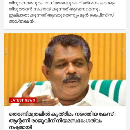
തിരുവനന്തപുരം: മാധ്യമങ്ങളുടെ വിമർശനം ഒരാളെ
തിരുത്താൻ സഹായിക്കുന്നത് ആവണമെന്നും
ഇല്ലാതാക്കുന്നത് ആവരുതെന്നും മുൻ കെപിസിസി
അധ്യക്ഷൻ…
LATEST NEWS
തൊണ്ടിമുതലില്‍ കൃത്രിമം നടത്തിയ കേസ് :
ആന്റണി രാജുവിന് നിയമസഭാംഗത്വം
നഷ്ടമായി