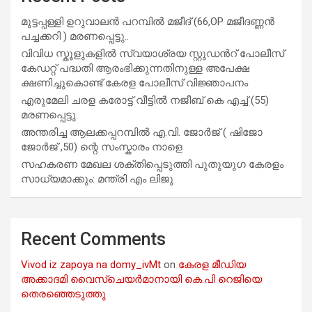
മുട്ടപ്പള്ളി ഉറുവാലൻ പറമ്പിൽ മജീദ് (66,OP മജീദണ്ണൻ
പച്ചക്കറി ) മരണപ്പെട്ടു..
വിവിധ സ്കൂളുകളില്‍ സ്വയാശ്രയ സ്റ്റുഡന്‍റ് പോലീസ്
കേഡറ്റ് പദ്ധതി ആരംഭിക്കുന്നതിനുള്ള അപേക്ഷ
ക്ഷണിച്ചുകൊണ്ട് കേരള പോലീസ് വിജ്ഞാപനം
എരുമേലി ചരള കരോട്ട് വീട്ടിൽ നജീബ് കെ എച്ച് (55)
മരണപ്പെട്ടു.
അന്തരിച്ച ആ​ല​ക്ക​പ്പ​റമ്പിൽ​ എ.​വി. ജോ​ർ​ജ് ( ഷിജോ
ജോർജ് ,50) ന്റെ സംസ്കാരം നാളെ
സഹകരണ മേഖല ശക്തിപ്പെടുത്തി പുതുയുഗ കേരളം
സാധ്യമാക്കും: മന്ത്രി എം ലിജു
Recent Comments
Vivod iz zapoya na domy_ivMt
on
കേരള മീഡിയ
അക്കാദമി വൈസ്ചെയർമാനായി കെ.പി റെജിയെ
തെരഞ്ഞെടുത്തു