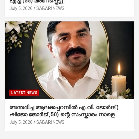
എച്ച് (55) മരണപ്പെട്ടു.
July 5, 2026
SABARI NEWS
LATEST NEWS
അന്തരിച്ച ആ​ല​ക്ക​പ്പ​റമ്പിൽ​ എ.​വി. ജോ​ർ​ജ് (
ഷിജോ ജോർജ് ,50) ന്റെ സംസ്കാരം നാളെ
July 5, 2026
SABARI NEWS