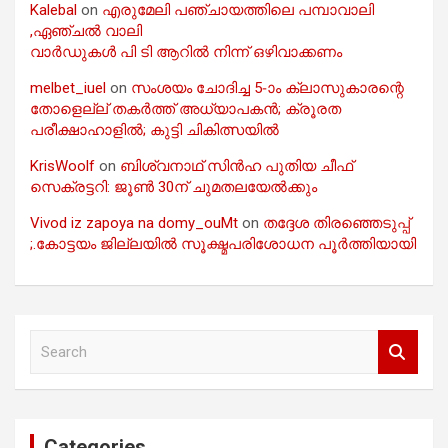
Kalebal
on
എരുമേലി പഞ്ചായത്തിലെ പമ്പാവാലി
,ഏഞ്ചൽ വാലി
വാർഡുകൾ പി ടി ആറിൽ നിന്ന് ഒഴിവാക്കണം
melbet_iuel
on
സംശയം ചോദിച്ച 5-ാം ക്ലാസുകാരന്റെ
തോളെല്ല് തകർത്ത് അധ്യാപകൻ; ക്രൂരത
പരീക്ഷാഹാളിൽ; കുട്ടി ചികിത്സയിൽ
KrisWoolf
on
ബിശ്വനാഥ് സിൻഹ പുതിയ ചീഫ്
സെക്രട്ടറി: ജൂൺ 30ന് ചുമതലയേൽക്കും
Vivod iz zapoya na domy_ouMt
on
തദ്ദേശ തിരഞ്ഞെടുപ്പ്
;.കോട്ടയം ജില്ലയിൽ സൂക്ഷ്മപരിശോധന പൂർത്തിയായി
S
e
a
r
c
Categories
h