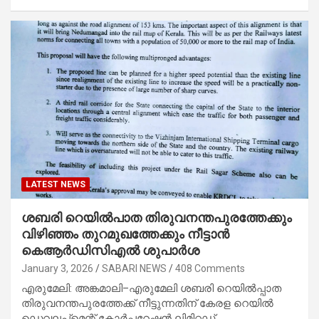
LATEST NEWS
ശബരി റെയിൽപാത തിരുവനന്തപുരത്തേക്കും
വിഴിഞ്ഞം തുറമുഖത്തേക്കും നീട്ടാൻ
കെആർഡിസിഎൽ ശുപാർശ
January 3, 2026
SABARI NEWS
408 Comments
എരുമേലി: അങ്കമാലി–എരുമേലി ശബരി റെയിൽപ്പാത
തിരുവനന്തപുരത്തേക്ക് നീട്ടുന്നതിന് കേരള റെയിൽ
ഡെവലപ്‌മെന്റ് കോർപ്പറേഷൻ ലിമിറ്റഡ്