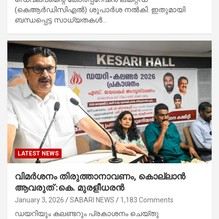
(കെആർഡിസിഎൽ) ശുപാർശ നൽകി. ഇതുമായി
ബന്ധപ്പെട്ട സാധ്യതകൾ…
LATEST NEWS
വിമർശനം തിരുത്താനാവണം,
കൊല്ലാൻ
ആവരുത് :കെ. മുരളീധരൻ
January 3, 2026
SABARI NEWS
1,183 Comments
ഡയറിയും കലണ്ടറും പ്രകാശനം ചെയ്തു