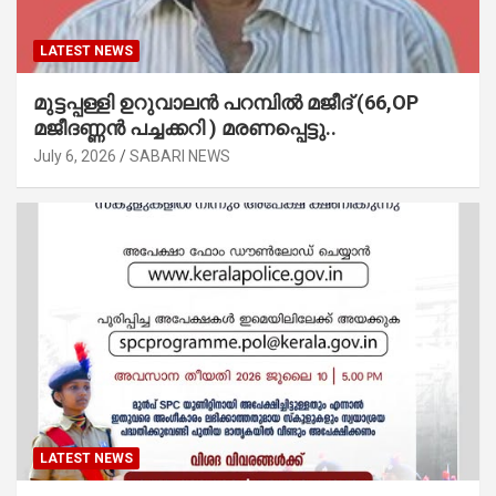
LATEST NEWS
മുട്ടപ്പള്ളി ഉറുവാലൻ പറമ്പിൽ മജീദ് (66,OP
മജീദണ്ണൻ പച്ചക്കറി ) മരണപ്പെട്ടു..
July 6, 2026
SABARI NEWS
LATEST NEWS