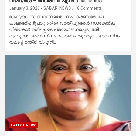
വഴിയിൽ – മന്ത്രി വി.എൻ. വാസവൻ
January 3, 2026
SABARI NEWS
18 Comments
കോട്ടയം: സംസ്ഥാനത്തെ സഹകരണ മേഖല
കാലത്തിന്റെ മാറ്റത്തിനൊത്ത് പുത്തൻ സാങ്കേതിക
വിദ്യകൾ ഉൾപ്പെടെ പ്രയോജനപ്പെടുത്തി
വളരുകയാണെന്ന് സഹകരണം-തുറമുഖം-ദേവസ്വം
വകുപ്പ് മന്ത്രി വി.എൻ.…
LATEST NEWS