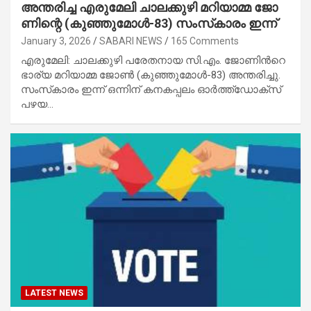
അ​ന്ത​രി​ച്ച എ​രു​മേ​ലി ചാ​ല​ക്കു​ഴി മ​റി​യാ​മ്മ ജോ​
ണിന്റെ (കു​ഞ്ഞു​മോ​ള്‍-83) സം​സ്‌​കാ​രം ഇ​ന്ന്
January 3, 2026
SABARI NEWS
165 Comments
എ​രു​മേ​ലി: ചാ​ല​ക്കു​ഴി പ​രേ​ത​നാ​യ സി.​എം. ജോ​ണി​ന്‍റെ
ഭാ​ര്യ മ​റി​യാ​മ്മ ജോ​ണ്‍ (കു​ഞ്ഞു​മോ​ള്‍-83) അ​ന്ത​രി​ച്ചു.
സം​സ്‌​കാ​രം ഇ​ന്ന് ഒ​ന്നി​ന് ക​ന​ക​പ്പ​ലം ഓ​ര്‍​ത്ത്ഡോ​ക്‌​സ്
പ​ഴ​യ…
LATEST NEWS