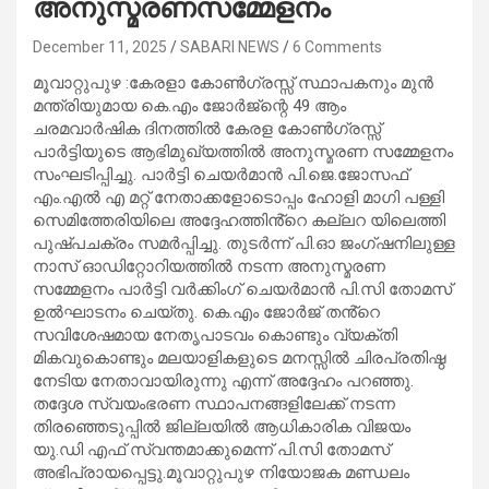
അനുസ്മരണസമ്മേളനം
December 11, 2025
SABARI NEWS
6 Comments
മൂവാറ്റുപുഴ :കേരളാ കോൺഗ്രസ്സ് സ്ഥാപകനും മുൻ
മന്ത്രിയുമായ കെ.എം ജോർജ്ന്റെ 49 ആം
ചരമവാർഷിക ദിനത്തിൽ കേരള കോൺഗ്രസ്സ്
പാർട്ടിയുടെ ആഭിമുഖ്യത്തിൽ അനുസ്മരണ സമ്മേളനം
സംഘടിപ്പിച്ചു. പാർട്ടി ചെയർമാൻ പി.ജെ.ജോസഫ്
എം.എൽ എ മറ്റ് നേതാക്കളോടൊപ്പം ഹോളി മാഗി പള്ളി
സെമിത്തേരിയിലെ അദ്ദേഹത്തിൻ്റെ കല്ലറ യിലെത്തി
പുഷ്പചക്രം സമർപ്പിച്ചു. തുടർന്ന് പി.ഓ ജംഗ്ഷനിലുള്ള
നാസ് ഓഡിറ്റോറിയത്തിൽ നടന്ന അനുസ്മരണ
സമ്മേളനം പാർട്ടി വർക്കിംഗ് ചെയർമാൻ പി.സി തോമസ്‌
ഉൽഘാടനം ചെയ്തു. കെ.എം ജോർജ് തൻ്റെ
സവിശേഷമായ നേതൃപാടവം കൊണ്ടും വ്യക്തി
മികവുകൊണ്ടും മലയാളികളുടെ മനസ്സിൽ ചിരപ്രതിഷ്ഠ
നേടിയ നേതാവായിരുന്നു എന്ന് അദ്ദേഹം പറഞ്ഞു.
തദ്ദേശ സ്വയംഭരണ സ്ഥാപനങ്ങളിലേക്ക് നടന്ന
തിരഞ്ഞെടുപ്പിൽ ജില്ലയിൽ ആധികാരിക വിജയം
യു.ഡി എഫ് സ്വന്തമാക്കുമെന്ന് പി.സി തോമസ്
അഭിപ്രായപ്പെട്ടു.മൂവാറ്റുപുഴ നിയോജക മണ്ഡലം