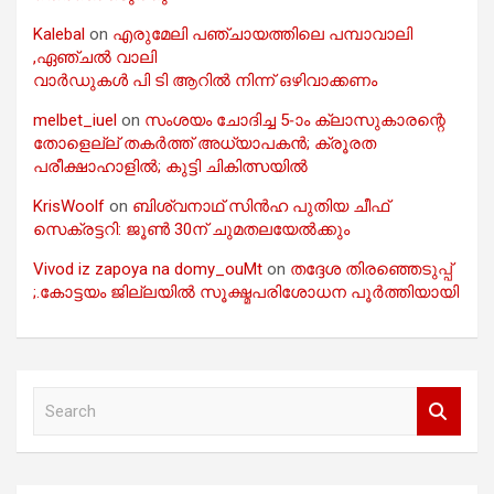
Kalebal
on
എരുമേലി പഞ്ചായത്തിലെ പമ്പാവാലി
,ഏഞ്ചൽ വാലി
വാർഡുകൾ പി ടി ആറിൽ നിന്ന് ഒഴിവാക്കണം
melbet_iuel
on
സംശയം ചോദിച്ച 5-ാം ക്ലാസുകാരന്റെ
തോളെല്ല് തകർത്ത് അധ്യാപകൻ; ക്രൂരത
പരീക്ഷാഹാളിൽ; കുട്ടി ചികിത്സയിൽ
KrisWoolf
on
ബിശ്വനാഥ് സിൻഹ പുതിയ ചീഫ്
സെക്രട്ടറി: ജൂൺ 30ന് ചുമതലയേൽക്കും
Vivod iz zapoya na domy_ouMt
on
തദ്ദേശ തിരഞ്ഞെടുപ്പ്
;.കോട്ടയം ജില്ലയിൽ സൂക്ഷ്മപരിശോധന പൂർത്തിയായി
S
e
a
r
c