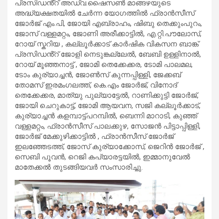
പ്രസിഡൻ്റ് അഡ്വ.ഷൈസൺ മാങ്ങഴയുടെ
അദ്ധ്യക്ഷതയിൽ ചേർന്ന യോഗത്തിൽ ഫ്രാൻസീസ്
ജോർജ് എം.പി, ജോയി എബ്രാഹം, ഷിബു തെക്കുംപുറം,
ജോസ് വള്ളമറ്റം, ജോണി അരീക്കാട്ടിൽ, എ.റ്റി.പൗലോസ്,
റോയ് സ്കറിയ , കല്ലൂർക്കാട് കാർഷിക വികസന ബാങ്ക്
പ്രസിഡൻ്റ് ജോളി നെടുങ്കല്ലേൽ, ബേബി ഉള്ളിനാൽ,
റോയ് മൂഞ്ഞനാട്ട് , ജോമി തെക്കേക്കര, ടോമി പാലമല,
ടോം കുര്യാച്ചൻ, ജോൺസ് കുന്നപ്പിള്ളി, ജേക്കബ്
തോമസ് ഇരമംഗലത്ത്, കെ.എം ജോർജ്, വിനോദ്
തെക്കേക്കര, മാത്യു പുല്യാട്ടേൽ, റാണിക്കുട്ടി ജോർജ്‌,
ജോയി ചെറുകാട്ട്, ജോമി ആയവന, സജി കല്ലൂർക്കാട്,
കുര്യാച്ചൻ കളമ്പാട്ട്പറമ്പിൽ, ബെന്നി മാറാടി, കുഞ്ഞ്
വള്ളമറ്റം, ഫ്രാൻസീസ് പാലക്കുഴ, സോജൻ പിട്ടാപ്പിള്ളി,
ജോർജ് മേക്കുഴിക്കാട്ടിൽ , ഫ്രാൻസീസ് ജോർജ്
ഇലഞ്ഞേടത്ത്‌, ജോസ് കുര്യാക്കോസ്, ജെറിൻ ജോർജ് ,
സെബി പൂവൻ, റെജി കപ്യാരട്ടയിൽ, ഇമ്മാനുവേൽ
മാതേക്കൽ തുടങ്ങിയവർ സംസാരിച്ചു.