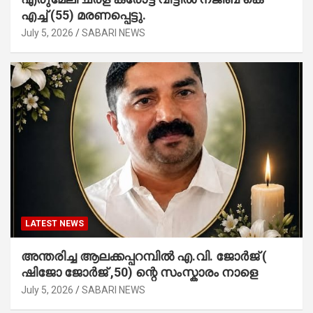
എച്ച് (55) മരണപ്പെട്ടു.
July 5, 2026
SABARI NEWS
LATEST NEWS
അന്തരിച്ച ആ​ല​ക്ക​പ്പ​റമ്പിൽ​ എ.​വി. ജോ​ർ​ജ് (
ഷിജോ ജോർജ് ,50) ന്റെ സംസ്കാരം നാളെ
July 5, 2026
SABARI NEWS