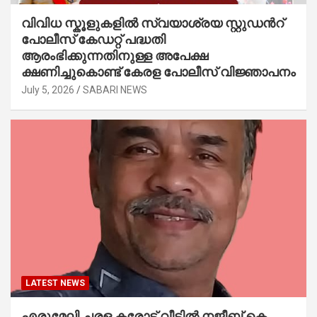
വിവിധ സ്കൂളുകളില്‍ സ്വയാശ്രയ സ്റ്റുഡന്‍റ്
പോലീസ് കേഡറ്റ് പദ്ധതി
ആരംഭിക്കുന്നതിനുള്ള അപേക്ഷ
ക്ഷണിച്ചുകൊണ്ട് കേരള പോലീസ് വിജ്ഞാപനം
July 5, 2026
SABARI NEWS
LATEST NEWS
എരുമേലി ചരള കരോട്ട് വീട്ടിൽ നജീബ് കെ