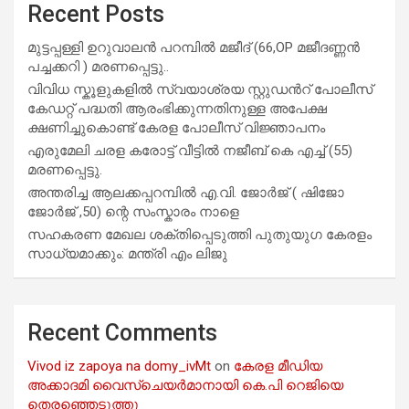
Recent Posts
മുട്ടപ്പള്ളി ഉറുവാലൻ പറമ്പിൽ മജീദ് (66,OP മജീദണ്ണൻ
പച്ചക്കറി ) മരണപ്പെട്ടു..
വിവിധ സ്കൂളുകളില്‍ സ്വയാശ്രയ സ്റ്റുഡന്‍റ് പോലീസ്
കേഡറ്റ് പദ്ധതി ആരംഭിക്കുന്നതിനുള്ള അപേക്ഷ
ക്ഷണിച്ചുകൊണ്ട് കേരള പോലീസ് വിജ്ഞാപനം
എരുമേലി ചരള കരോട്ട് വീട്ടിൽ നജീബ് കെ എച്ച് (55)
മരണപ്പെട്ടു.
അന്തരിച്ച ആ​ല​ക്ക​പ്പ​റമ്പിൽ​ എ.​വി. ജോ​ർ​ജ് ( ഷിജോ
ജോർജ് ,50) ന്റെ സംസ്കാരം നാളെ
സഹകരണ മേഖല ശക്തിപ്പെടുത്തി പുതുയുഗ കേരളം
സാധ്യമാക്കും: മന്ത്രി എം ലിജു
Recent Comments
Vivod iz zapoya na domy_ivMt
on
കേരള മീഡിയ
അക്കാദമി വൈസ്ചെയർമാനായി കെ.പി റെജിയെ
തെരഞ്ഞെടുത്തു