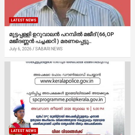
LATEST NEWS
മുട്ടപ്പള്ളി ഉറുവാലൻ പറമ്പിൽ മജീദ് (66,OP
മജീദണ്ണൻ പച്ചക്കറി ) മരണപ്പെട്ടു..
July 6, 2026
SABARI NEWS
LATEST NEWS