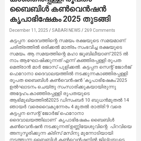
ബൈബിൾ കൺവെൻഷൻ
കൃപാഭിഷേകം 2025 തുടങ്ങി
December 11, 2025
SABARI NEWS
269 Comments
കട്ടപ്പന :ദൈവത്തിന്റെ സമയം രക്ഷയുടെ സമയമാണ്.
ചരിത്രത്തിൽ ഒരിക്കൽ മാത്രം സംഭവിച്ച രക്ഷയുടെ
സമയം. ആ സമയത്തിന്റെ മഹാ ജൂബിലീയാണ് 2025 ൽ
നാം ആഘോഷിക്കുന്നത് എന്ന് കഞ്ഞിരപ്പള്ളി രൂപത
മെത്രാൻ മാർ ജോസ് പുളിക്കൽ. കട്ടപ്പന സെന്റ് ജോർജ്
ഫെറോനാ ദൈവാലയത്തിൽ നടക്കുന്നകാഞ്ഞിരപ്പള്ളി
രൂപത ബൈബിൾ കൺവെൻഷൻ ‘കൃപാഭിഷേകം’2025
ഉൽഘാടനം ചെയ്തു സംസാരിക്കുകയായിരുന്നു
അദ്ദേഹം.കാഞ്ഞിരപ്പള്ളി രൂപതയുടെ
ആഭിമുഖ്യത്തിൽ2025 ഡിസംബർ 10 ബുധൻമുതൽ 14
ഞായർ വരെവൈകുന്നേരം 4 മുതൽ രാത്രി 9 വരെ
കട്ടപ്പന സെന്റ് ജോർജ് ഫെറോനാ
ദൈവാലയത്തിലാണ് കൃപാഭിഷേകം ബൈബിൾ
കൺവെൻഷൻ നടക്കുന്നത്.ഉണ്ണിയേശുവിന്റെ പിറവിയെ
അനുസ്മരിക്കുന്ന ക്രിസ് മസിനു മുന്നോടിയായി
നടത്തുന്ന ബൈബിൾ കൺവെൻഷനിൽ ജില്ലയുടെ