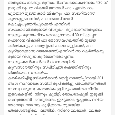
അർപ്പണം നടക്കും. മുന്നാം ദിവസം വൈകുന്നേരം 4.30 ന്
ഇടുക്കി രൂപത വികാരി ജനറാൾ ഫാ. എബ്രഹാം
പുറയാറ്റ് മുഖ്യ കാർ മ്മികനും, ഫാ. സഖറിയാസ്
കുമ്മണ്ണുപറമ്പിൽ, ഫാ. ജോസ് മോൻ
കൊച്ചുപുത്തൻപുരക്കൽ എന്നിവർ
സഹകാർമ്മികരുമായി വിശുദ്ധ കുർബാനഅർപ്പണം
നടക്കും. മുന്നാം ദിനം വൈകുന്നേരം 4.30 ന് കട്ടപ്പന
ഫെറോന വികാരി ഫാ ജോസ് മംഗലത്തിൽ മുഖ്യ
കർമ്മികനും, ഫാ.ആന്റണി പാലാ പുളിക്കൽ, ഫാ.
കുര്യാക്കോസ് വടക്കേടത്ത്,എന്നിവർ സഹകർമ്മികരു
രുമായി വിശുദ്ധ കുർബാനഅർപ്പണം
നടക്കും.കൺവെൻഷൻ ദിവസങ്ങളിൽ
കുമ്പസാരത്തിനും, സ്പിരിച്ചൽ ഷെയറിങ്ങിനും
പ്രത്യേക സൗകര്യം
ക്രമീകരിച്ചിട്ടുണ്ട്.കൺവെൻഷന്റെ നടത്തിപ്പിനായി 301
അംഗ സംഘാടക സമിതി രൂപീകരിച്ചു പ്രവർത്തനങ്ങൾ
നടന്നു വരുന്നു. കാഞ്ഞിരപള്ളി രൂപതയിലെ വിവിധ
ഇടവകകളിൽ നിന്നും, കുമിളി, തോപ്രാംകുടി, ഇടുക്കി,
ചെറുതോണി, നെടുങ്കണ്ടം, ഇരട്ടയാർ, ഉപ്പുതറ, വലിയ
തോവാള, വാഴവര, കുട്ടിക്കാനം തുടങ്ങിയ
പ്രദേശങ്ങളിലെ ലത്തീൻ , സീറോ മലബാർ, മലങ്കര