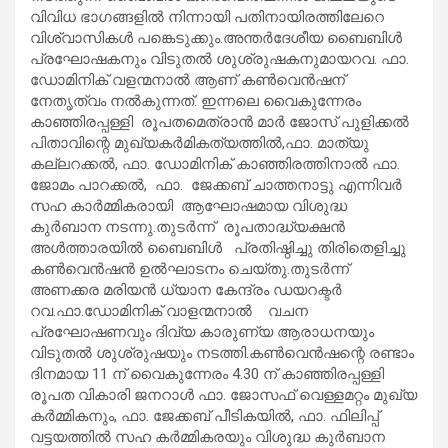
വിവിധ ഭാഗങ്ങളിൽ നിന്നായി പതിനായിരത്തിലേറെ
വിശ്വാസികൾ പങ്കെടുക്കും.അന്തർദേശീയ ബൈബിൾ
പ്രഘോഷകനും വിടുതൽ ശുശ്രുഷകനുമായറവ. ഫാ.
ഡോമിനിക് വളന്മനാൽ ആണ്‌ കൺവെൻഷന്
നേതൃത്വം നൽകുന്നത്. ഇന്നലെ വൈകുന്നേരം
കാഞ്ഞിരപ്പള്ളി രൂപതമെത്രാൻ മാർ ജോസ് പുളിക്കൽ
പിതാവിന്റെ മുഖ്യകർമികത്യത്തിൽ,ഫാ. മാത്യു
കല്ലറക്കൽ, ഫാ. ഡോമിനിക് കാഞ്ഞിരത്തിനാൽ ഫാ.
ജോമം പാറക്കൽ, ഫാ. ജേക്കബ് ചാത്തനാട്ടു എന്നിവർ
സഹ കാർമ്മികരായി ആഘോഷമായ വിശുദ്ധ
കുർബാന നടന്നു.തുടർന്ന് രൂപതാദ്ധ്യക്ഷൻ
അൾത്താരയിൽ ബൈബിൾ പ്രതിഷ്ഠിച്ചു തിരിതെളിച്ചു
കൺവെൻഷൻ ഉൽഘാടനം ചെയ്തു.തുടർന്ന്
അണക്കര മരിയൻ ധ്യാന കേന്ദ്രം ഡയറക്ടർ
റവ.ഫാ.ഡോമിനിക് വാളന്മനാൽ വചന
പ്രഘോഷണവും ദിവ്യ കാരുണ്യ ആരാധനയും
വിടുതൽ ശുശ്രുഷയും നടത്തി.കൺവെൻഷന്റെ രണ്ടാം
ദിനമായ 11 ന് വൈകുന്നേരം 4.30 ന് കാഞ്ഞിരപ്പള്ളി
രൂപത വികാരി ജനറാൾ ഫാ. ജോസഫ് വെള്ളമറ്റം മുഖ്യ
കർമ്മികനും, ഫാ. ജേക്കബ് പീടികയിൽ, ഫാ. ഫിലിപ്പ്
വട്ടയത്തിൽ സഹ കർമ്മികരയും വിശുദ്ധ കുർബാന