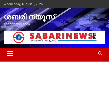
Skip
Wednesday, August 5, 2026
to
content
ശബരി ന്യൂസ്
sabarinews.com