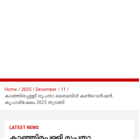
Home
2025
December
11
കാഞ്ഞിരപ്പള്ളി രൂപതാ ബൈബിൾ കൺവെൻഷൻ
കൃപാഭിഷേകം 2025 തുടങ്ങി
LATEST NEWS
കാഞ്ഞിരപ്പള്ളി രൂപതാ