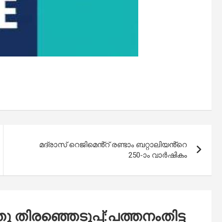
മദ്രാസ് റെജിമെൻ്റ് രണ്ടാം ബറ്റാലിയൻ്റെ
250-ാം വാർഷികം
തിരഞ്ഞെടുപ്പ്:പത്തനംതിട്ട