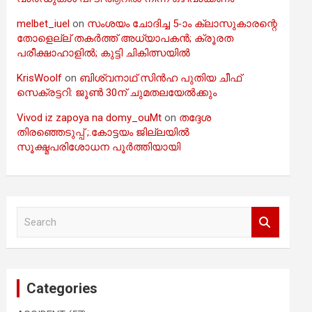
melbet_iuel
on
സംശയം ചോദിച്ച 5-ാം ക്ലാസുകാരന്റെ
തോളെല്ല് തകർത്ത് അധ്യാപകൻ; ക്രൂരത
പരീക്ഷാഹാളിൽ; കുട്ടി ചികിത്സയിൽ
KrisWoolf
on
ബിശ്വനാഥ് സിൻഹ പുതിയ ചീഫ്
സെക്രട്ടറി: ജൂൺ 30ന് ചുമതലയേൽക്കും
Vivod iz zapoya na domy_ouMt
on
തദ്ദേശ
തിരഞ്ഞെടുപ്പ് ;.കോട്ടയം ജില്ലയിൽ
സൂക്ഷ്മപരിശോധന പൂർത്തിയായി
S
e
a
r
c
Categories
h