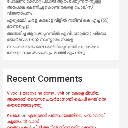
പോലീസ് കേഡറ്റ് പദ്ധതി ആരംഭിക്കുന്നതിനുള്ള
അപേക്ഷ ക്ഷണിച്ചുകൊണ്ട് കേരള പോലീസ്
വിജ്ഞാപനം
എരുമേലി ചരള കരോട്ട് വീട്ടിൽ നജീബ് കെ എച്ച് (55)
മരണപ്പെട്ടു.
അന്തരിച്ച ആ​ല​ക്ക​പ്പ​റമ്പിൽ​ എ.​വി. ജോ​ർ​ജ് ( ഷിജോ
ജോർജ് ,50) ന്റെ സംസ്കാരം നാളെ
സഹകരണ മേഖല ശക്തിപ്പെടുത്തി പുതുയുഗ
കേരളം സാധ്യമാക്കും: മന്ത്രി എം ലിജു
Recent Comments
Vivod iz zapoya na domy_ivMt
on
കേരള മീഡിയ
അക്കാദമി വൈസ്ചെയർമാനായി കെ.പി റെജിയെ
തെരഞ്ഞെടുത്തു
Kalebal
on
എരുമേലി പഞ്ചായത്തിലെ പമ്പാവാലി
,ഏഞ്ചൽ വാലി
വാർഡുകൾ പി ടി ആറിൽ നിന്ന് ഒഴിവാക്കണം