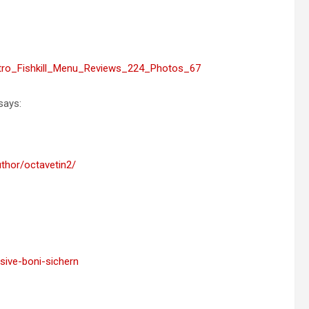
istro_Fishkill_Menu_Reviews_224_Photos_67
says:
thor/octavetin2/
usive-boni-sichern