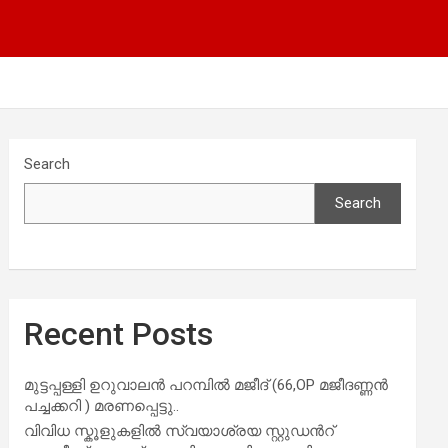
Search
Search
Recent Posts
മുട്ടപ്പള്ളി ഉറുവാലൻ പറമ്പിൽ മജീദ് (66,OP മജീദണ്ണൻ
പച്ചക്കറി ) മരണപ്പെട്ടു..
വിവിധ സ്കൂളുകളില്‍ സ്വയാശ്രയ സ്റ്റുഡന്‍റ്