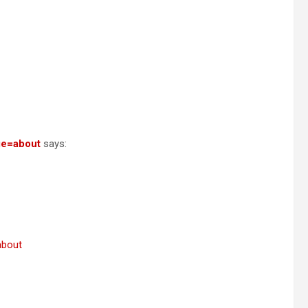
ge=about
says:
about