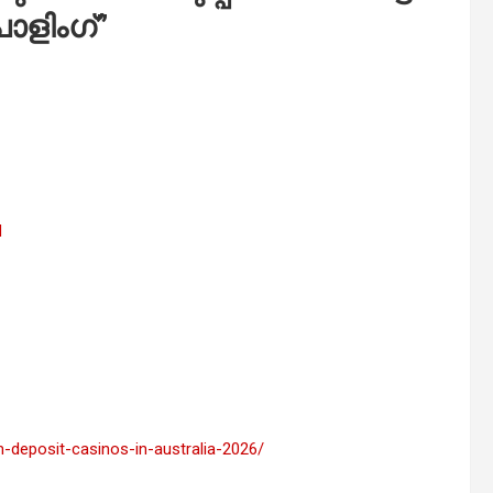
ോളിംഗ്
”
d
m-deposit-casinos-in-australia-2026/