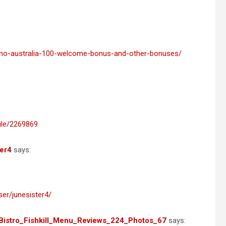
asino-australia-100-welcome-bonus-and-other-bonuses/
file/2269869
ter4
says:
er/junesister4/
_Bistro_Fishkill_Menu_Reviews_224_Photos_67
says: