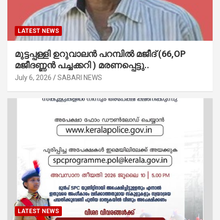
LATEST NEWS
മുട്ടപ്പള്ളി ഉറുവാലൻ പറമ്പിൽ മജീദ് (66,OP
മജീദണ്ണൻ പച്ചക്കറി ) മരണപ്പെട്ടു..
July 6, 2026
SABARI NEWS
LATEST NEWS