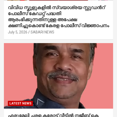
വിവിധ സ്കൂളുകളില്‍ സ്വയാശ്രയ സ്റ്റുഡന്‍റ്
പോലീസ് കേഡറ്റ് പദ്ധതി
ആരംഭിക്കുന്നതിനുള്ള അപേക്ഷ
ക്ഷണിച്ചുകൊണ്ട് കേരള പോലീസ് വിജ്ഞാപനം
July 5, 2026
SABARI NEWS
LATEST NEWS
എരുമേലി ചരള കരോട്ട് വീട്ടിൽ നജീബ് കെ