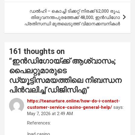
k
p
ഡൽഹി – കൊച്ചി ടിക്കറ്റ് നിരക്ക് 62,000 രൂപ,
തിരുവനന്തപുരത്തേക്ക് 48,000; ഇൻഡിഗോ
പ്രതിസന്ധി മുതലെടുത്ത് വിമാനക്കമ്പനികൾ
161 thoughts on
“
ഇൻഡിഗോയ്ക്ക് ആശ്വാസം;
പൈലറ്റുമാരുടെ
ഡ്യൂട്ടിസമയത്തിലെ നിബന്ധന
പിൻവലിച്ച് ഡിജിസിഎ
”
https://teanurture.online/how-do-i-contact-
customer-service-casino-general-help/
says:
May 7, 2026 at 2:49 AM
References:
Ipad casino