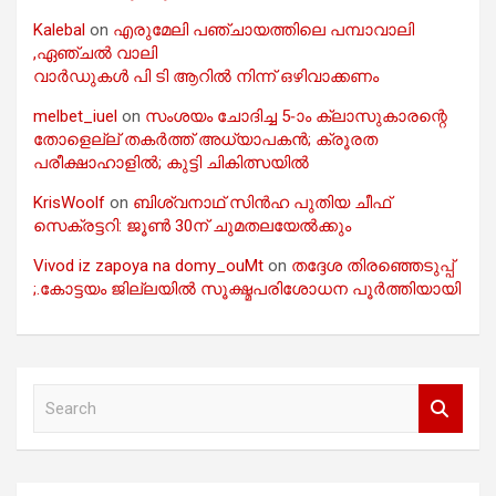
Kalebal
on
എരുമേലി പഞ്ചായത്തിലെ പമ്പാവാലി
,ഏഞ്ചൽ വാലി
വാർഡുകൾ പി ടി ആറിൽ നിന്ന് ഒഴിവാക്കണം
melbet_iuel
on
സംശയം ചോദിച്ച 5-ാം ക്ലാസുകാരന്റെ
തോളെല്ല് തകർത്ത് അധ്യാപകൻ; ക്രൂരത
പരീക്ഷാഹാളിൽ; കുട്ടി ചികിത്സയിൽ
KrisWoolf
on
ബിശ്വനാഥ് സിൻഹ പുതിയ ചീഫ്
സെക്രട്ടറി: ജൂൺ 30ന് ചുമതലയേൽക്കും
Vivod iz zapoya na domy_ouMt
on
തദ്ദേശ തിരഞ്ഞെടുപ്പ്
;.കോട്ടയം ജില്ലയിൽ സൂക്ഷ്മപരിശോധന പൂർത്തിയായി
S
e
a
r
c