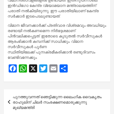
വിമാനത്താവളങ്ങളിൽ ഉണ്ടായത്. ഇതിനുപിന്നാലെ
ഇൻഡിഗോ കേന്ദ്ര വ്യോമയാന മന്ത്രാലയത്തിന്
പരാതി നൽകിയിരുന്നു. ഈ പരാതിയിലാണ് കേന്ദ്ര
സർക്കാർ ഇടപെടലുണ്ടായത്.
വിമാന ജീവനക്കാർക്ക് പ്രതിവാര വിശ്രമവും അവധിയും
രണ്ടായി നൽകണമെന്ന നിർദ്ദേശമാണ്
പിൻവലിക്കപ്പെട്ടത്. ഇതോടെ കൂടുതൽ സർവീസുകൾ
ആരംഭിക്കാൻ കമ്പനിക്ക് സാധിക്കും. വിമാന
സർവീസുകൾ പൂർണ
സ്ഥിതിയിലേക്ക് പുനഃക്രമീകരിക്കാൻ രണ്ടുദിവസം
വേണ്ടിവന്നേക്കും.
F
W
X
T
E
S
a
h
wi
m
h
ce
at
tt
ail
ar
b
s
er
e
Post
പുറത്തുവന്നത് ഞെട്ടിക്കുന്ന ലൈംഗിക വൈകൃതം
o
A
navigation
രാഹുലിന് ചിലർ സംരക്ഷണമൊരുക്കുന്നു
o
p
മുഖ്യമന്ത്രി