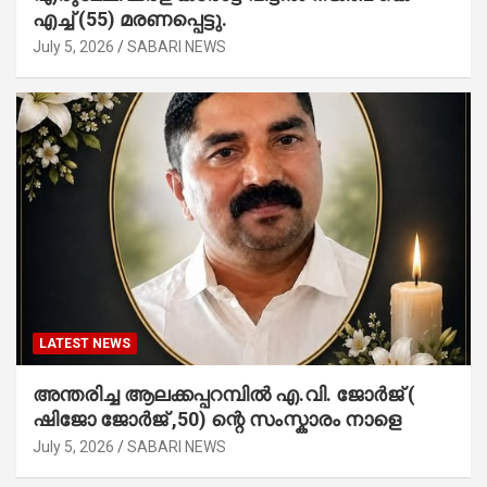
എച്ച് (55) മരണപ്പെട്ടു.
July 5, 2026
SABARI NEWS
LATEST NEWS
അന്തരിച്ച ആ​ല​ക്ക​പ്പ​റമ്പിൽ​ എ.​വി. ജോ​ർ​ജ് (
ഷിജോ ജോർജ് ,50) ന്റെ സംസ്കാരം നാളെ
July 5, 2026
SABARI NEWS