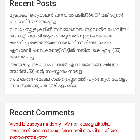
Recent Posts
മുട്ടപ്പള്ളി ഉറുവാലൻ പറമ്പിൽ മജീദ് (66,OP മജീദണ്ണൻ
പച്ചക്കറി ) മരണപ്പെട്ടു..
വിവിധ സ്കൂളുകളില്‍ സ്വയാശ്രയ സ്റ്റുഡന്‍റ് പോലീസ്
കേഡറ്റ് പദ്ധതി ആരംഭിക്കുന്നതിനുള്ള അപേക്ഷ
ക്ഷണിച്ചുകൊണ്ട് കേരള പോലീസ് വിജ്ഞാപനം
എരുമേലി ചരള കരോട്ട് വീട്ടിൽ നജീബ് കെ എച്ച് (55)
മരണപ്പെട്ടു.
അന്തരിച്ച ആ​ല​ക്ക​പ്പ​റമ്പിൽ​ എ.​വി. ജോ​ർ​ജ് ( ഷിജോ
ജോർജ് ,50) ന്റെ സംസ്കാരം നാളെ
സഹകരണ മേഖല ശക്തിപ്പെടുത്തി പുതുയുഗ കേരളം
സാധ്യമാക്കും: മന്ത്രി എം ലിജു
Recent Comments
Vivod iz zapoya na domy_ivMt
on
കേരള മീഡിയ
അക്കാദമി വൈസ്ചെയർമാനായി കെ.പി റെജിയെ
തെരഞ്ഞെടുത്തു