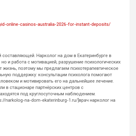
yid-online-casinos-australia-2026-for-instant-deposits/
 составляющей. Нарколог на дом в Екатеринбурге в
 но и работа с мотивацией, разрушение психологических
т жизнь, поэтому мы предлагаем психотерапевтическое
ьную поддержку: консультации психолога помогают
ловеком и мотивировать его на дальнейшее лечение.
и в стационаре партнёрских центров с
аходятся под круглосуточным наблюдением.
//narkolog-na-dom-ekaterinburg-1.ru/]врач нарколог на