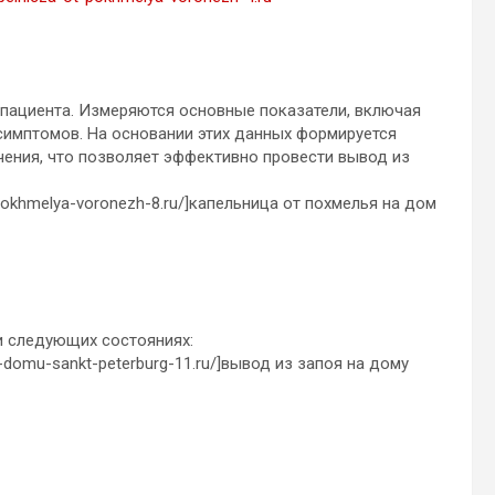
 пациента. Измеряются основные показатели, включая
симптомов. На основании этих данных формируется
чения, что позволяет эффективно провести вывод из
-pokhmelya-voronezh-8.ru/]капельница от похмелья на дом
и следующих состояниях:
a-domu-sankt-peterburg-11.ru/]вывод из запоя на дому