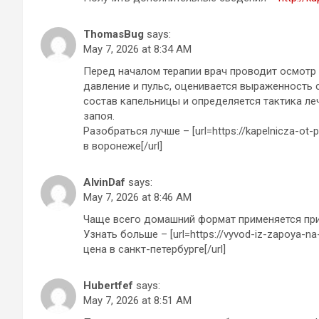
ThomasBug
says:
May 7, 2026 at 8:34 AM
Перед началом терапии врач проводит осмотр
давление и пульс, оценивается выраженность 
состав капельницы и определяется тактика ле
запоя.
Разобраться лучше – [url=https://kapelnicza-ot
в воронеже[/url]
AlvinDaf
says:
May 7, 2026 at 8:46 AM
Чаще всего домашний формат применяется пр
Узнать больше – [url=https://vyvod-iz-zapoya-n
цена в санкт-петербурге[/url]
Hubertfef
says:
May 7, 2026 at 8:51 AM