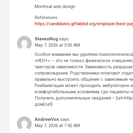
Montreal web design
References:
https://candidates.giftabled.org/employer/best-pa
StevenNog
says:
May 7, 2026 at 3:00 AM
Особое внимание мы уделяем психологической
«НЕО+» — это не только физическое очищение,
триггеров зависимости. Зависимость разрушае
сопровождение. Родственники получают отдел
правильно выстроить общение с зависимым че
Реабилитация может проходить амбулаторно ил
комфортабельными условиями, где пациенты н
Получить дополнительные сведения – [url=https:
дом[/url]
AndrewVox
says:
May 7, 2026 at 7:42 AM