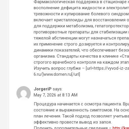
Фармакологическая поддержка в стационаре н
восполнение дефицита жидкости и электролит
тревожности и купирование болевого синдром
включает кристаллоиды для восстановления о
для поддержки метаболизма, гепатопротектор
противорвотные препараты для стабилизации 
тяжелой абстиненции могут назначаться преп
их применение строго дозируется и контролир
динамики показателей, что обеспечивает безо
организма. Стандарты качества в клинике «С
строгого врачебного контроля на каждом этап
Изучить вопрос глубже – [url=https://vyvod-iz-z
6.ru/]www.domen.ru[/url]
JorgeriP
says:
May 7, 2026 at 8:13 AM
Процедура начинается с осмотра пациента. Вр
состояние и выраженность симптомов. На осн
план лечения. Такой подход позволяет учитыв
эффективно провести вывод из запоя.
Получить дополнительные сведения –
http://k