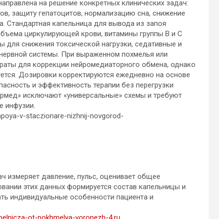
аправлена на решение конкретных клинических задач:
ов, защиту гепатоцитов, нормализацию сна, снижение
а. Стандартная капельница для вывода из запоя
бъема циркулирующей крови, витамины группы B и C
ы для снижения токсической нагрузки, седативные и
нервной системы. При выраженном похмелья или
араты для коррекции нейромедиаторного обмена, однако
уется. Дозировки корректируются ежедневно на основе
пасность и эффективность терапии без перегрузки
тармед» исключают «универсальные» схемы и требуют
е инфузии.
apoya-v-staczionare-nizhnij-novgorod-
ач измеряет давление, пульс, оценивает общее
овании этих данных формируется состав капельницы и
ать индивидуальные особенности пациента и
apelnicza-ot-pokhmelya-voronezh-4.ru