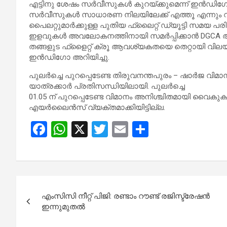
എട്ടിനു ശേഷം സര്‍വീസുകള്‍ കുറയ്ക്കുമെന്ന് ഇന്‍ഡ
സര്‍വീസുകള്‍ സാധാരണ നിലയിലേക്ക് എത്തൂ എന്നും വ്
പൈലറ്റുമാര്‍ക്കുള്ള പുതിയ ഫ്‌ലൈറ്റ് ഡ്യൂട്ടി സമയ പ
ഇളവുകള്‍ അവലോകനത്തിനായി സമര്‍പ്പിക്കാന്‍ DGCA ആ
തങ്ങളുട ഫ്‌ളൈറ്റ് ക്രൂ ആവശ്യകതയെ തെറ്റായി വിലയ
ഇന്‍ഡിഗോ അറിയിച്ചു.
പുലര്‍ച്ചെ പുറപ്പെടേണ്ട തിരുവനന്തപുരം – ഷാര്‍ജ വി
യാത്രക്കാര്‍ പ്രതിസന്ധിയിലായി. പുലര്‍ച്ചെ
01.05 ന് പുറപ്പെടേണ്ട വിമാനം അനിശ്ചിതമായി വൈകുകയ
എയര്‍ലൈന്‍സ് വ്യക്തമാക്കിയിട്ടില്ല.
F
W
X
T
E
S
a
h
wi
m
h
ce
at
tt
ail
ar
b
s
er
e
Post
o
A
എംസിസി നീറ്റ് പിജി: രണ്ടാം റൗണ്ട് രജിസ്ട്രേഷൻ
navigation
o
p
ഇന്നുമുതൽ
k
p