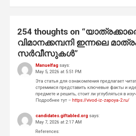
254 thoughts on “
യാത്രക്കാര
വിമാനക്കമ്പനി ഇന്നലെ മാത്രം 
സര്‍വീസുകള്‍
”
Manuelfag
says:
May 5, 2026 at 5:51 PM
Эта статья для ознакомления предлагает чита
стремимся представить ключевые факты и иде
предмете и решить, стоит ли углубляться в изу
Подробнее тут –
https://vivod-iz-zapoya-2.ru/
candidates.giftabled.org
says:
May 7, 2026 at 2:17 AM
References: