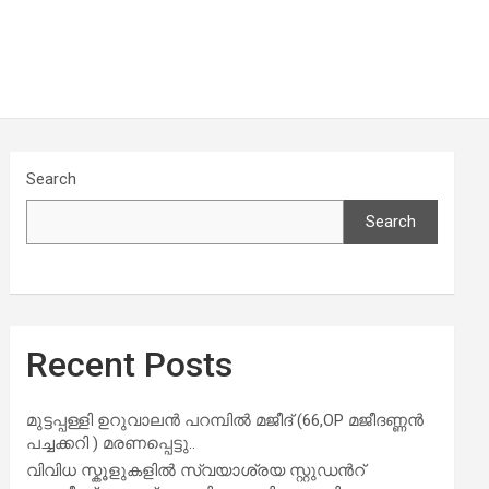
Search
Search
Recent Posts
മുട്ടപ്പള്ളി ഉറുവാലൻ പറമ്പിൽ മജീദ് (66,OP മജീദണ്ണൻ
പച്ചക്കറി ) മരണപ്പെട്ടു..
വിവിധ സ്കൂളുകളില്‍ സ്വയാശ്രയ സ്റ്റുഡന്‍റ്