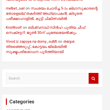
melbet_iuel
on
സംശയം ചോദിച്ച 5-ാം ക്ലാസുകാരന്റെ
തോളെല്ല് തകർത്ത് അധ്യാപകൻ; ക്രൂരത
പരീക്ഷാഹാളിൽ; കുട്ടി ചികിത്സയിൽ
KrisWoolf
on
ബിശ്വനാഥ് സിൻഹ പുതിയ ചീഫ്
സെക്രട്ടറി: ജൂൺ 30ന് ചുമതലയേൽക്കും
Vivod iz zapoya na domy_ouMt
on
തദ്ദേശ
തിരഞ്ഞെടുപ്പ് ;.കോട്ടയം ജില്ലയിൽ
സൂക്ഷ്മപരിശോധന പൂർത്തിയായി
S
e
a
r
c
Categories
h