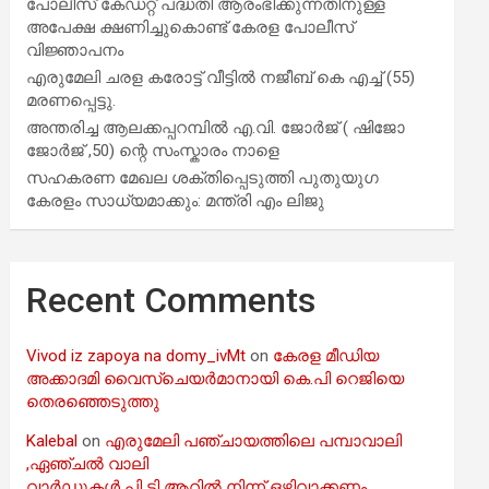
പോലീസ് കേഡറ്റ് പദ്ധതി ആരംഭിക്കുന്നതിനുള്ള
അപേക്ഷ ക്ഷണിച്ചുകൊണ്ട് കേരള പോലീസ്
വിജ്ഞാപനം
എരുമേലി ചരള കരോട്ട് വീട്ടിൽ നജീബ് കെ എച്ച് (55)
മരണപ്പെട്ടു.
അന്തരിച്ച ആ​ല​ക്ക​പ്പ​റമ്പിൽ​ എ.​വി. ജോ​ർ​ജ് ( ഷിജോ
ജോർജ് ,50) ന്റെ സംസ്കാരം നാളെ
സഹകരണ മേഖല ശക്തിപ്പെടുത്തി പുതുയുഗ
കേരളം സാധ്യമാക്കും: മന്ത്രി എം ലിജു
Recent Comments
Vivod iz zapoya na domy_ivMt
on
കേരള മീഡിയ
അക്കാദമി വൈസ്ചെയർമാനായി കെ.പി റെജിയെ
തെരഞ്ഞെടുത്തു
Kalebal
on
എരുമേലി പഞ്ചായത്തിലെ പമ്പാവാലി
,ഏഞ്ചൽ വാലി
വാർഡുകൾ പി ടി ആറിൽ നിന്ന് ഒഴിവാക്കണം