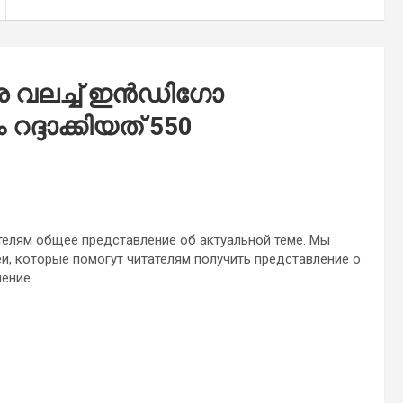
െ വലച്ച് ഇന്‍ഡിഗോ
റദ്ദാക്കിയത് 550
телям общее представление об актуальной теме. Мы
и, которые помогут читателям получить представление о
чение.