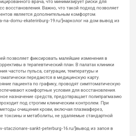
цированного врача, что минимизирует риски для
сс восстановления. Важно, что такой подход позволяет
циентов является дополнительным комфортом.
ya-na-domu-ekaterinburg-19.ru/]нарколог на дом вывод из
ей позволяет фиксировать малейшие изменения в
ррективы в терапевтический план. В палатах клиники
ия частоты пульса, сатурации, температуры и
томатически передаются в медицинскую карту.
яние пациента по графику, проводят симптоматическую
беспечивают комфортные условия для восстановления.
чное назначение средств, предотвращает полипрагмазию
 проходит под строгим клиническим контролем. При
методы очищения крови, включая плазмаферез,
е токсины и метаболиты, не удаляемые стандартной
v-staczionare-sankt-peterburg-16.ru/]вывод из запоя в