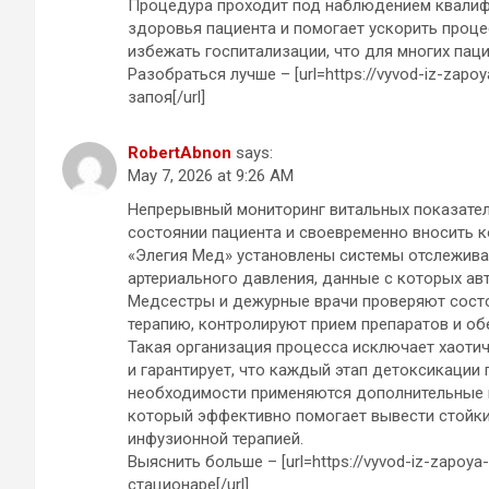
Процедура проходит под наблюдением квалифи
здоровья пациента и помогает ускорить проце
избежать госпитализации, что для многих па
Разобраться лучше – [url=https://vyvod-iz-zapo
запоя[/url]
RobertAbnon
says:
May 7, 2026 at 9:26 AM
Непрерывный мониторинг витальных показател
состоянии пациента и своевременно вносить ко
«Элегия Мед» установлены системы отслеживан
артериального давления, данные с которых ав
Медсестры и дежурные врачи проверяют состо
терапию, контролируют прием препаратов и о
Такая организация процесса исключает хаоти
и гарантирует, что каждый этап детоксикации
необходимости применяются дополнительные 
который эффективно помогает вывести стойки
инфузионной терапией.
Выяснить больше – [url=https://vyvod-iz-zapoya-
стационаре[/url]