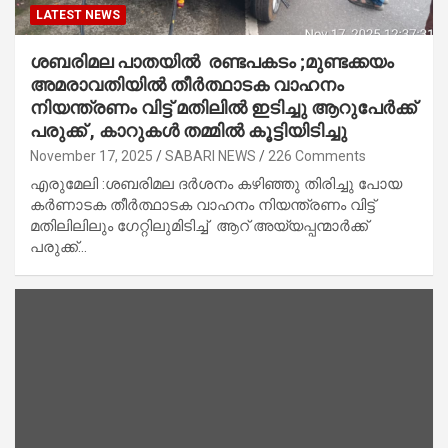
LATEST NEWS
ശബരിമല പാതയിൽ രണ്ടപകടം ;മുണ്ടക്കയം
അമരാവതിയിൽ തീർത്ഥാടക വാഹനം
നിയന്ത്രണം വിട്ട് മതിലിൽ ഇടിച്ചു ആറുപേർക്ക്
പരുക്ക് , കാറുകൾ തമ്മിൽ കൂട്ടിയിടിച്ചു
November 17, 2025
SABARI NEWS
226 Comments
എരുമേലി :ശബരിമല ദർശനം കഴിഞ്ഞു തിരിച്ചു പോയ
കർണാടക തീർത്ഥാടക വാഹനം നിയന്ത്രണം വിട്ട്
മതിലിലിലും ഗേറ്റിലുമിടിച്ച് ആറ് അയ്യപ്പന്മാർക്ക്
പരുക്ക്…