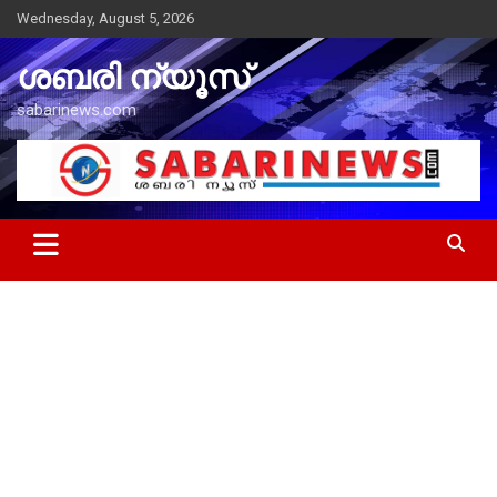
Skip
Wednesday, August 5, 2026
to
content
ശബരി ന്യൂസ്
sabarinews.com