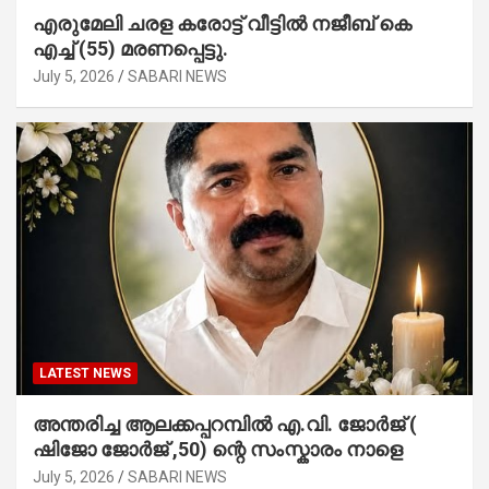
എരുമേലി ചരള കരോട്ട് വീട്ടിൽ നജീബ് കെ
എച്ച് (55) മരണപ്പെട്ടു.
July 5, 2026
SABARI NEWS
LATEST NEWS
അന്തരിച്ച ആ​ല​ക്ക​പ്പ​റമ്പിൽ​ എ.​വി. ജോ​ർ​ജ് (
ഷിജോ ജോർജ് ,50) ന്റെ സംസ്കാരം നാളെ
July 5, 2026
SABARI NEWS