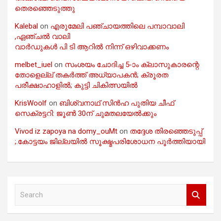
തെരഞ്ഞെടുത്തു
Kalebal
on
എരുമേലി പഞ്ചായത്തിലെ പമ്പാവാലി
,ഏഞ്ചൽ വാലി
വാർഡുകൾ പി ടി ആറിൽ നിന്ന് ഒഴിവാക്കണം
melbet_iuel
on
സംശയം ചോദിച്ച 5-ാം ക്ലാസുകാരന്റെ
തോളെല്ല് തകർത്ത് അധ്യാപകൻ; ക്രൂരത
പരീക്ഷാഹാളിൽ; കുട്ടി ചികിത്സയിൽ
KrisWoolf
on
ബിശ്വനാഥ് സിൻഹ പുതിയ ചീഫ്
സെക്രട്ടറി: ജൂൺ 30ന് ചുമതലയേൽക്കും
Vivod iz zapoya na domy_ouMt
on
തദ്ദേശ തിരഞ്ഞെടുപ്പ്
;.കോട്ടയം ജില്ലയിൽ സൂക്ഷ്മപരിശോധന പൂർത്തിയായി
S
e
a
r