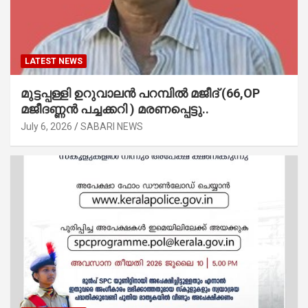
LATEST NEWS
മുട്ടപ്പള്ളി ഉറുവാലൻ പറമ്പിൽ മജീദ് (66,OP
മജീദണ്ണൻ പച്ചക്കറി ) മരണപ്പെട്ടു..
July 6, 2026
SABARI NEWS