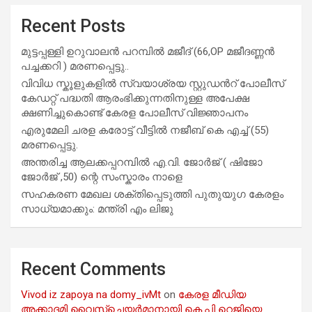
Recent Posts
മുട്ടപ്പള്ളി ഉറുവാലൻ പറമ്പിൽ മജീദ് (66,OP മജീദണ്ണൻ
പച്ചക്കറി ) മരണപ്പെട്ടു..
വിവിധ സ്കൂളുകളില്‍ സ്വയാശ്രയ സ്റ്റുഡന്‍റ് പോലീസ്
കേഡറ്റ് പദ്ധതി ആരംഭിക്കുന്നതിനുള്ള അപേക്ഷ
ക്ഷണിച്ചുകൊണ്ട് കേരള പോലീസ് വിജ്ഞാപനം
എരുമേലി ചരള കരോട്ട് വീട്ടിൽ നജീബ് കെ എച്ച് (55)
മരണപ്പെട്ടു.
അന്തരിച്ച ആ​ല​ക്ക​പ്പ​റമ്പിൽ​ എ.​വി. ജോ​ർ​ജ് ( ഷിജോ
ജോർജ് ,50) ന്റെ സംസ്കാരം നാളെ
സഹകരണ മേഖല ശക്തിപ്പെടുത്തി പുതുയുഗ കേരളം
സാധ്യമാക്കും: മന്ത്രി എം ലിജു
Recent Comments
Vivod iz zapoya na domy_ivMt
on
കേരള മീഡിയ
അക്കാദമി വൈസ്ചെയർമാനായി കെ.പി റെജിയെ