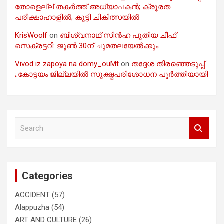
തോളെല്ല് തകർത്ത് അധ്യാപകൻ; ക്രൂരത
പരീക്ഷാഹാളിൽ; കുട്ടി ചികിത്സയിൽ
KrisWoolf
on
ബിശ്വനാഥ് സിൻഹ പുതിയ ചീഫ്
സെക്രട്ടറി: ജൂൺ 30ന് ചുമതലയേൽക്കും
Vivod iz zapoya na domy_ouMt
on
തദ്ദേശ തിരഞ്ഞെടുപ്പ്
;.കോട്ടയം ജില്ലയിൽ സൂക്ഷ്മപരിശോധന പൂർത്തിയായി
S
e
a
r
c
Categories
h
ACCIDENT
(57)
Alappuzha
(54)
ART AND CULTURE
(26)