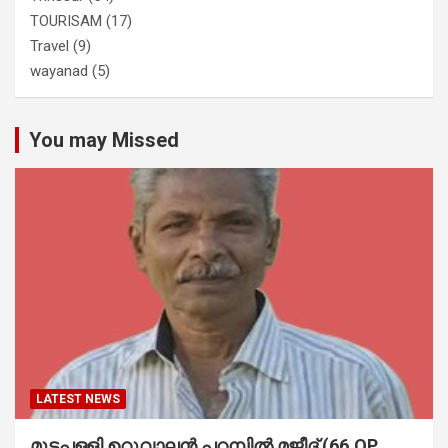
TOURISAM
(17)
Travel
(9)
wayanad
(5)
You may Missed
LATEST NEWS
മുട്ടപ്പള്ളി ഉറുവാലൻ പറമ്പിൽ മജീദ് (66,OP