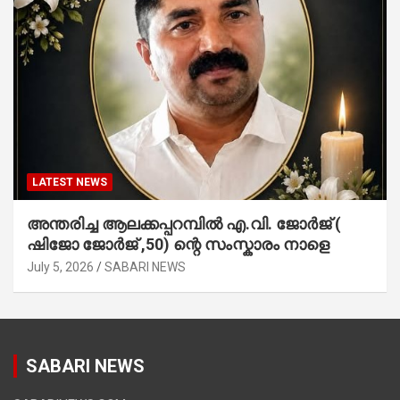
LATEST NEWS
അന്തരിച്ച ആ​ല​ക്ക​പ്പ​റമ്പിൽ​ എ.​വി. ജോ​ർ​ജ് (
ഷിജോ ജോർജ് ,50) ന്റെ സംസ്കാരം നാളെ
July 5, 2026
SABARI NEWS
SABARI NEWS