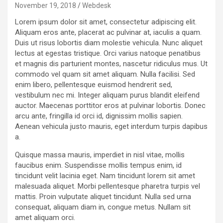
November 19, 2018
Webdesk
Lorem ipsum dolor sit amet, consectetur adipiscing elit.
Aliquam eros ante, placerat ac pulvinar at, iaculis a quam.
Duis ut risus lobortis diam molestie vehicula. Nunc aliquet
lectus at egestas tristique. Orci varius natoque penatibus
et magnis dis parturient montes, nascetur ridiculus mus. Ut
commodo vel quam sit amet aliquam. Nulla facilisi. Sed
enim libero, pellentesque euismod hendrerit sed,
vestibulum nec mi. Integer aliquam purus blandit eleifend
auctor. Maecenas porttitor eros at pulvinar lobortis. Donec
arcu ante, fringilla id orci id, dignissim mollis sapien.
Aenean vehicula justo mauris, eget interdum turpis dapibus
a.
Quisque massa mauris, imperdiet in nisl vitae, mollis
faucibus enim. Suspendisse mollis tempus enim, id
tincidunt velit lacinia eget. Nam tincidunt lorem sit amet
malesuada aliquet. Morbi pellentesque pharetra turpis vel
mattis. Proin vulputate aliquet tincidunt. Nulla sed urna
consequat, aliquam diam in, congue metus. Nullam sit
amet aliquam orci.