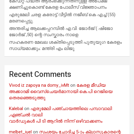
കേഡറ്റ് പദ്ധതി ആരംഭിക്കുന്നതിനുള്ള അപേക്ഷ
ക്ഷണിച്ചുകൊണ്ട് കേരള പോലീസ് വിജ്ഞാപനം
എരുമേലി ചരള കരോട്ട് വീട്ടിൽ നജീബ് കെ എച്ച് (55)
മരണപ്പെട്ടു.
അന്തരിച്ച ആ​ല​ക്ക​പ്പ​റമ്പിൽ​ എ.​വി. ജോ​ർ​ജ് ( ഷിജോ
ജോർജ് ,50) ന്റെ സംസ്കാരം നാളെ
സഹകരണ മേഖല ശക്തിപ്പെടുത്തി പുതുയുഗ കേരളം
സാധ്യമാക്കും: മന്ത്രി എം ലിജു
Recent Comments
Vivod iz zapoya na domy_ivMt
on
കേരള മീഡിയ
അക്കാദമി വൈസ്ചെയർമാനായി കെ.പി റെജിയെ
തെരഞ്ഞെടുത്തു
Kalebal
on
എരുമേലി പഞ്ചായത്തിലെ പമ്പാവാലി
,ഏഞ്ചൽ വാലി
വാർഡുകൾ പി ടി ആറിൽ നിന്ന് ഒഴിവാക്കണം
melbet_iuel
on
സംശയം ചോദിച്ച 5-ാം ക്ലാസുകാരന്റെ