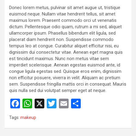
Donec lorem metus, pulvinar sit amet augue ut, tristique
euismod neque. Nullam vitae hendrerit tellus, sit amet
maximus lorem. Praesent commodo orci ut venenatis
dictum. Pellentesque odio quam, rutrum a mi sed, aliquet
ullamcorper ipsum. Phasellus bibendum elit ligula, sed
placerat diam hendrerit non. Suspendisse commodo
tempus leo at congue. Curabitur aliquet efficitur nisi, eu
dignissim dui consectetur vitae. Aenean eget magna quis
est tincidunt maximus. Nunc non metus vitae sem
imperdiet scelerisque. Aenean egestas euismod ante, id
congue ligula egestas sed. Quisque eros enim, dignissim
non efficitur posuere, viverra in velit. Aliquam ac pretium
sem. Suspendisse fringilla mattis orci in consequat. Mauris
quis nulla sed dui volutpat semper eget at neque.
F
W
X
T
E
S
a
h
wi
m
h
Tags:
makeup
ce
at
tt
ail
ar
b
s
er
e