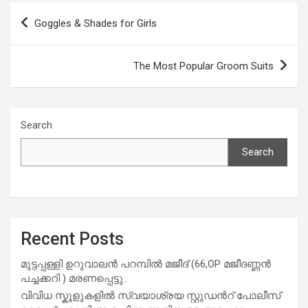
o
A
Post
Goggles & Shades for Girls
o
p
navigation
k
p
The Most Popular Groom Suits
Search
Search
Recent Posts
മുട്ടപ്പള്ളി ഉറുവാലൻ പറമ്പിൽ മജീദ് (66,OP മജീദണ്ണൻ
പച്ചക്കറി ) മരണപ്പെട്ടു..
വിവിധ സ്കൂളുകളില്‍ സ്വയാശ്രയ സ്റ്റുഡന്‍റ് പോലീസ്