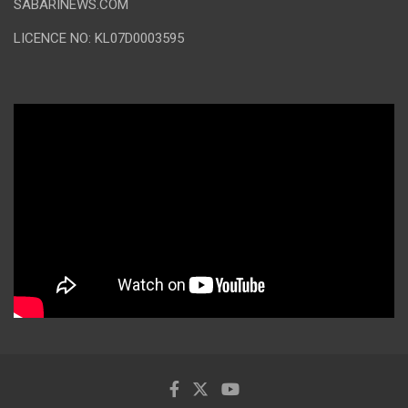
SABARINEWS.COM
LICENCE NO: KL07D0003595