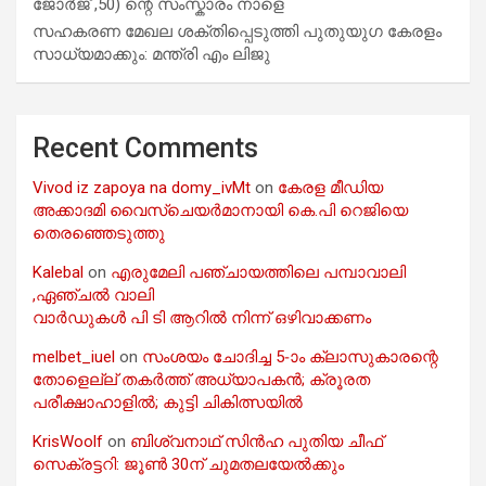
ജോർജ് ,50) ന്റെ സംസ്കാരം നാളെ
സഹകരണ മേഖല ശക്തിപ്പെടുത്തി പുതുയുഗ കേരളം
സാധ്യമാക്കും: മന്ത്രി എം ലിജു
Recent Comments
Vivod iz zapoya na domy_ivMt
on
കേരള മീഡിയ
അക്കാദമി വൈസ്ചെയർമാനായി കെ.പി റെജിയെ
തെരഞ്ഞെടുത്തു
Kalebal
on
എരുമേലി പഞ്ചായത്തിലെ പമ്പാവാലി
,ഏഞ്ചൽ വാലി
വാർഡുകൾ പി ടി ആറിൽ നിന്ന് ഒഴിവാക്കണം
melbet_iuel
on
സംശയം ചോദിച്ച 5-ാം ക്ലാസുകാരന്റെ
തോളെല്ല് തകർത്ത് അധ്യാപകൻ; ക്രൂരത
പരീക്ഷാഹാളിൽ; കുട്ടി ചികിത്സയിൽ
KrisWoolf
on
ബിശ്വനാഥ് സിൻഹ പുതിയ ചീഫ്
സെക്രട്ടറി: ജൂൺ 30ന് ചുമതലയേൽക്കും