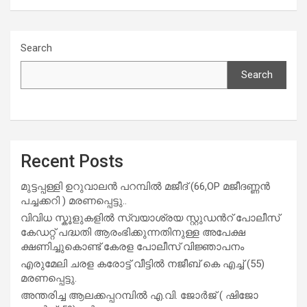
navigation
o
p
k
p
Search
Search
Recent Posts
മുട്ടപ്പള്ളി ഉറുവാലൻ പറമ്പിൽ മജീദ് (66,OP മജീദണ്ണൻ
പച്ചക്കറി ) മരണപ്പെട്ടു..
വിവിധ സ്കൂളുകളില്‍ സ്വയാശ്രയ സ്റ്റുഡന്‍റ് പോലീസ്
കേഡറ്റ് പദ്ധതി ആരംഭിക്കുന്നതിനുള്ള അപേക്ഷ
ക്ഷണിച്ചുകൊണ്ട് കേരള പോലീസ് വിജ്ഞാപനം
എരുമേലി ചരള കരോട്ട് വീട്ടിൽ നജീബ് കെ എച്ച് (55)
മരണപ്പെട്ടു.
അന്തരിച്ച ആ​ല​ക്ക​പ്പ​റമ്പിൽ​ എ.​വി. ജോ​ർ​ജ് ( ഷിജോ