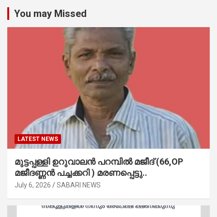
You may Missed
LATEST NEWS
മുട്ടപ്പള്ളി ഉറുവാലൻ പറമ്പിൽ മജീദ് (66,OP
മജീദണ്ണൻ പച്ചക്കറി ) മരണപ്പെട്ടു..
July 6, 2026
SABARI NEWS