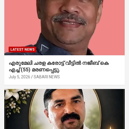
LATEST NEWS
എരുമേലി ചരള കരോട്ട് വീട്ടിൽ നജീബ് കെ
എച്ച് (55) മരണപ്പെട്ടു.
July 5, 2026
SABARI NEWS