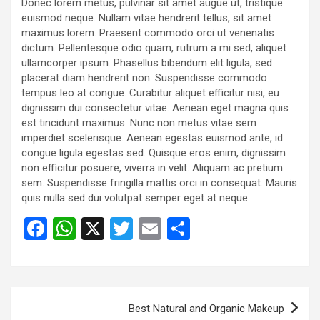
Donec lorem metus, pulvinar sit amet augue ut, tristique
euismod neque. Nullam vitae hendrerit tellus, sit amet
maximus lorem. Praesent commodo orci ut venenatis
dictum. Pellentesque odio quam, rutrum a mi sed, aliquet
ullamcorper ipsum. Phasellus bibendum elit ligula, sed
placerat diam hendrerit non. Suspendisse commodo
tempus leo at congue. Curabitur aliquet efficitur nisi, eu
dignissim dui consectetur vitae. Aenean eget magna quis
est tincidunt maximus. Nunc non metus vitae sem
imperdiet scelerisque. Aenean egestas euismod ante, id
congue ligula egestas sed. Quisque eros enim, dignissim
non efficitur posuere, viverra in velit. Aliquam ac pretium
sem. Suspendisse fringilla mattis orci in consequat. Mauris
quis nulla sed dui volutpat semper eget at neque.
F
W
X
T
E
S
a
h
wi
m
h
ce
at
tt
ail
ar
b
s
er
e
Post
Best Natural and Organic Makeup
o
A