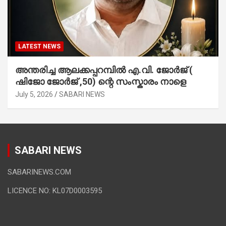
LATEST NEWS
അന്തരിച്ച ആ​ല​ക്ക​പ്പ​റമ്പിൽ​ എ.​വി. ജോ​ർ​ജ് (
ഷിജോ ജോർജ് ,50) ന്റെ സംസ്കാരം നാളെ
July 5, 2026
SABARI NEWS
SABARI NEWS
SABARINEWS.COM
LICENCE NO: KL07D0003595