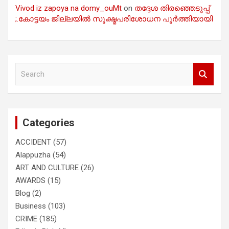
Vivod iz zapoya na domy_ouMt
on
തദ്ദേശ തിരഞ്ഞെടുപ്പ്
;.കോട്ടയം ജില്ലയിൽ സൂക്ഷ്മപരിശോധന പൂർത്തിയായി
S
e
a
r
c
Categories
h
ACCIDENT
(57)
Alappuzha
(54)
ART AND CULTURE
(26)
AWARDS
(15)
Blog
(2)
Business
(103)
CRIME
(185)